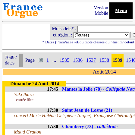
Version
Menu
Mobile
Mots clefs* :
et région :
* Dates (j/mm/aaaa) et/ou mots classés du plus importan
70492
Page
1
...
1535
1536
1537
1538
1539
154
dates
Août 2014
Dimanche 24 Août 2014
17:45
Mantes la Jolie (78) -
Collégiale No
Yuki Ihara
- entrée libre
17:30
Saint Jean de Losne (21)
concert Marie Hélène Geispieler (orgue), Françoise Chéron (p
17:30
Chambéry (73) -
cathédrale
Maud Gratton