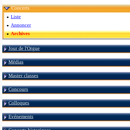
Concerts
Liste
Annoncer
Archives
Jour de l'Orgue
Médias
Master classes
Concours
Colloques
Evénements