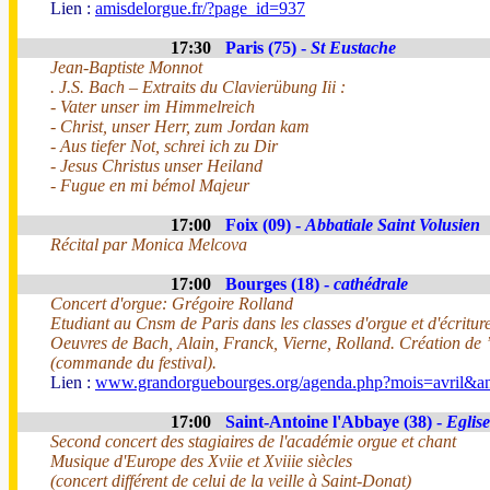
Lien :
amisdelorgue.fr/?page_id=937
17:30
Paris (75) -
St Eustache
Jean-Baptiste Monnot
. J.S. Bach – Extraits du Clavierübung Iii :
- Vater unser im Himmelreich
- Christ, unser Herr, zum Jordan kam
- Aus tiefer Not, schrei ich zu Dir
- Jesus Christus unser Heiland
- Fugue en mi bémol Majeur
17:00
Foix (09) -
Abbatiale Saint Volusien
Récital par Monica Melcova
17:00
Bourges (18) -
cathédrale
Concert d'orgue: Grégoire Rolland
Etudiant au Cnsm de Paris dans les classes d'orgue et d'écritur
Oeuvres de Bach, Alain, Franck, Vierne, Rolland. Création d
(commande du festival).
Lien :
www.grandorguebourges.org/agenda.php?mois=avril&a
17:00
Saint-Antoine l'Abbaye (38) -
Eglise
Second concert des stagiaires de l'académie orgue et chant
Musique d'Europe des Xviie et Xviiie siècles
(concert différent de celui de la veille à Saint-Donat)