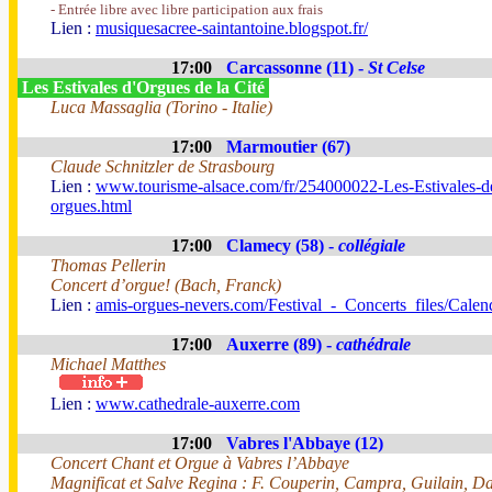
- Entrée libre avec libre participation aux frais
Lien :
musiquesacree-saintantoine.blogspot.fr/
17:00
Carcassonne (11) -
St Celse
Les Estivales d'Orgues de la Cité
Luca Massaglia (Torino - Italie)
17:00
Marmoutier (67)
Claude Schnitzler de Strasbourg
Lien :
www.tourisme-alsace.com/fr/254000022-Les-Estivales-d
orgues.html
17:00
Clamecy (58) -
collégiale
Thomas Pellerin
Concert d’orgue! (Bach, Franck)
Lien :
amis-orgues-nevers.com/Festival_-_Concerts_files/Cale
17:00
Auxerre (89) -
cathédrale
Michael Matthes
Lien :
www.cathedrale-auxerre.com
17:00
Vabres l'Abbaye (12)
Concert Chant et Orgue à Vabres l’Abbaye
Magnificat et Salve Regina : F. Couperin, Campra, Guilain, D