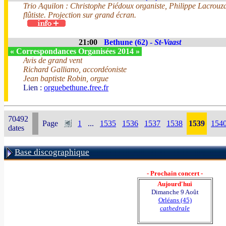
Trio Aquilon : Christophe Piédoux organiste, Philippe Lacrou
flûtiste. Projection sur grand écran.
21:00
Bethune (62) -
St-Vaast
« Correspondances Organisées 2014 »
Avis de grand vent
Richard Galliano, accordéoniste
Jean baptiste Robin, orgue
Lien :
orguebethune.free.fr
70492
Page
1
...
1535
1536
1537
1538
1539
154
dates
Base discographique
- Prochain concert -
Aujourd'hui
Dimanche 9 Août
Orléans (45)
cathedrale