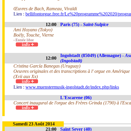
Œuvres de Bach, Rameau, Vivaldi
Lien :
bellifontorgue.free.fr/Le%20programme%202020/progr
12:00
Paris (75) -
Saint-Sulpice
Ami Hoyano (Tokyo)
Boëly, Touche, Vierne
- Entrée libre
Ingolstadt (85049) (Allemagne) -
Asa
12:00
(Ingolstadt)
Cristina García Banegas (Uruguay)
Oeuvres originales et des transcriptions à l' orgue en Amérique
(Xvii aux Xx)
Lien :
www.muenstermusik-ingolstadt.de/index.php/links
L'Escarene (06)
Concert inaugural de l'orgue des Frères Grinda (1790) à l'Esca
Samedi 23 Août 2014
21:00
Saint Sever (40)