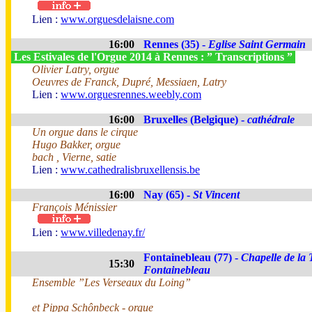
Lien :
www.orguesdelaisne.com
16:00
Rennes (35) -
Eglise Saint Germain
Les Estivales de l'Orgue 2014 à Rennes : ” Transcriptions ”
Olivier Latry, orgue
Oeuvres de Franck, Dupré, Messiaen, Latry
Lien :
www.orguesrennes.weebly.com
16:00
Bruxelles (Belgique) -
cathédrale
Un orgue dans le cirque
Hugo Bakker, orgue
bach , Vierne, satie
Lien :
www.cathedralisbruxellensis.be
16:00
Nay (65) -
St Vincent
François Ménissier
Lien :
www.villedenay.fr/
Fontainebleau (77) -
Chapelle de la 
15:30
Fontainebleau
Ensemble ”Les Verseaux du Loing”
et Pippa Schônbeck - orgue