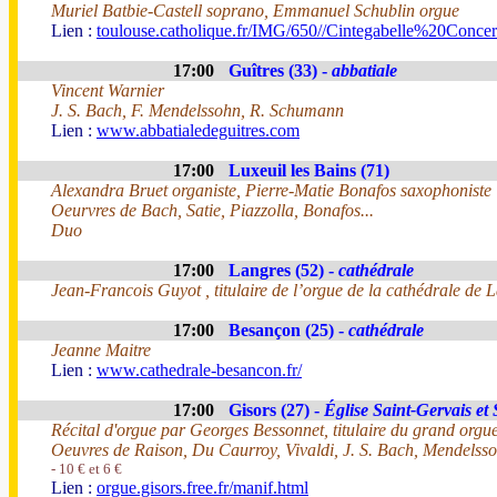
Muriel Batbie-Castell soprano, Emmanuel Schublin orgue
Lien :
toulouse.catholique.fr/IMG/650//Cintegabelle%20Conc
17:00
Guîtres (33) -
abbatiale
Vincent Warnier
J. S. Bach, F. Mendelssohn, R. Schumann
Lien :
www.abbatialedeguitres.com
17:00
Luxeuil les Bains (71)
Alexandra Bruet organiste, Pierre-Matie Bonafos saxophoniste
Oeurvres de Bach, Satie, Piazzolla, Bonafos...
Duo
17:00
Langres (52) -
cathédrale
Jean-Francois Guyot , titulaire de l’orgue de la cathédrale de 
17:00
Besançon (25) -
cathédrale
Jeanne Maitre
Lien :
www.cathedrale-besancon.fr/
17:00
Gisors (27) -
Église Saint-Gervais et 
Récital d'orgue par Georges Bessonnet, titulaire du grand orgue
Oeuvres de Raison, Du Caurroy, Vivaldi, J. S. Bach, Mendelsso
- 10 € et 6 €
Lien :
orgue.gisors.free.fr/manif.html