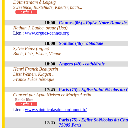
D'Amsterdam à Leipzig
Sweelinck, Buxtehude, Kneller, bach...
18:00
Cannes (06) -
Eglise Notre Dame de
Nathan J. Laube, orgue (Usa)
Lien :
www.orgues-cannes.org
18:00
Souillac (46) -
abbatiale
Sylvie Pérez (orgue)
Bach, Listz, Fisher, Vienne
18:00
Angers (49) -
cathédrale
Henri Franck Beauperin
Liszt Weinen, Klagen ..
Franck Pièce héroïque
17:45
Paris (75) -
Eglise Saint-Nicolas du
Concert par Lynn Nielsen er Marlys Austin
- Entrée libre
Lien :
www.saintnicolasduchardonnet.fr/
Paris (75) -
Eglise St-Nicolas du Ch
17:45
75005 Paris