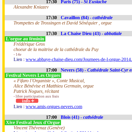
17:30
Paris (75) -
St Eustache
Alexandre Kniazev
17:30
Cavaillon (84) -
cathédrale
Trompettes de Trossingen et David Sénéquier , orgue
17:30
La Chaise Dieu (43) -
abbatiale
L'orgue au féminin
Frédérique Gros
choeur de la maitrise de la cathédrale du Puy
- 14e
Lien :
www.abbaye-chaise-dieu.com/Journees-de-l-orgue-2014
17:00
Nevers (58) -
Cathédrale Saint-Cyr et
Festival Nevers Les Orgues
« Fifaro l’Organiste », Conte Musical,
Alice Bénévise et Matthieu Germain, orgue
Patrick Nogues, récitant
- libre participation aux frais
Lien :
www.amis-orgues-nevers.com
17:00
Blois (41) -
cathédrale
Xive Festival Jeux d'Orgue
Vincent Thévenaz (Genève)