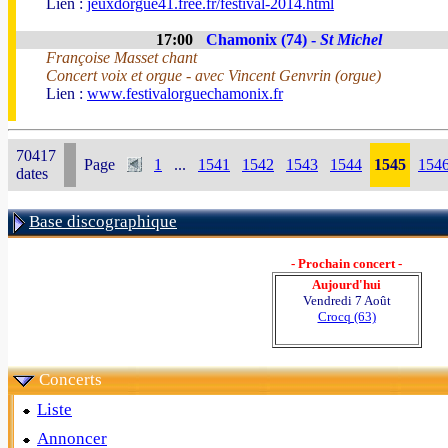
Lien :
jeuxdorgue41.free.fr/festival-2014.html
17:00
Chamonix (74) -
St Michel
Françoise Masset chant
Concert voix et orgue - avec Vincent Genvrin (orgue)
Lien :
www.festivalorguechamonix.fr
70417
Page
1
...
1541
1542
1543
1544
1545
154
dates
Base discographique
- Prochain concert -
Aujourd'hui
Vendredi 7 Août
Crocq (63)
Concerts
Liste
Annoncer