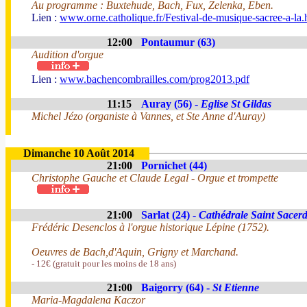
Au programme : Buxtehude, Bach, Fux, Zelenka, Eben.
Lien :
www.orne.catholique.fr/Festival-de-musique-sacree-a-la.
12:00
Pontaumur (63)
Audition d'orgue
Lien :
www.bachencombrailles.com/prog2013.pdf
11:15
Auray (56) -
Eglise St Gildas
Michel Jézo (organiste à Vannes, et Ste Anne d'Auray)
Dimanche 10 Août 2014
21:00
Pornichet (44)
Christophe Gauche et Claude Legal - Orgue et trompette
21:00
Sarlat (24) -
Cathédrale Saint Sacer
Frédéric Desenclos à l'orgue historique Lépine (1752).
Oeuvres de Bach,d'Aquin, Grigny et Marchand.
- 12€ (gratuit pour les moins de 18 ans)
21:00
Baigorry (64) -
St Etienne
Maria-Magdalena Kaczor