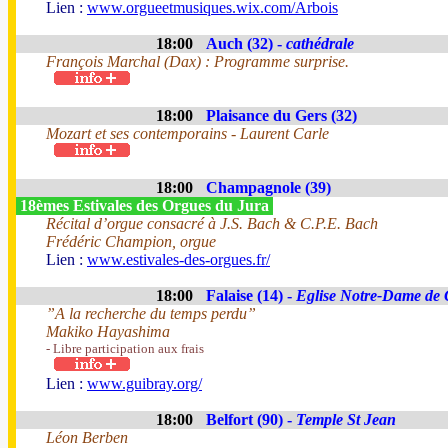
Lien :
www.orgueetmusiques.wix.com/Arbois
18:00
Auch (32) -
cathédrale
François Marchal (Dax) : Programme surprise.
18:00
Plaisance du Gers (32)
Mozart et ses contemporains - Laurent Carle
18:00
Champagnole (39)
18èmes Estivales des Orgues du Jura
Récital d’orgue consacré à J.S. Bach & C.P.E. Bach
Frédéric Champion, orgue
Lien :
www.estivales-des-orgues.fr/
18:00
Falaise (14) -
Eglise Notre-Dame de 
”A la recherche du temps perdu”
Makiko Hayashima
- Libre participation aux frais
Lien :
www.guibray.org/
18:00
Belfort (90) -
Temple St Jean
Léon Berben