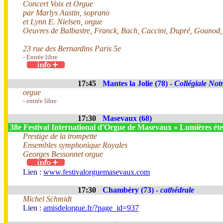
Concert Voix et Orgue
par Marlys Austin, soprano
et Lynn E. Nielsen, orgue
Oeuvres de Balbastre, Franck, Bach, Caccini, Dupré, Gounod,
23 rue des Bernardins Paris 5e
- Entrée libre
17:45
Mantes la Jolie (78) -
Collégiale No
orgue
- entrée libre
17:30
Masevaux (68)
38e Festival International d'Orgue de Masevaux « Lumières éte
Prestige de la trompette
Ensembles symphonique Royales
Georges Bessonnet orgue
Lien :
www.festivalorguemasevaux.com
17:30
Chambéry (73) -
cathédrale
Michel Schmidt
Lien :
amisdelorgue.fr/?page_id=937