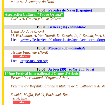
maitres d'Allemagne du Nord
20:00
Paredes de Nava (Espagne)
Asociación Cultural “Tadeo Ortega”
Carlos A. Guerra y Lucie Zakova
19:00
Béziers (34) -
cathédrale
Denis Bordage (Lyon)
M. Weckmann, A. Van Noordt, D. Buxtehude, J. Boehm, W.A. 
Lien :
www.ville-beziers.fr/culture-loisirs/agenda/concerts-dor
18:00
Mouzon (08) -
abbatiale
Jérôme Faucheur (Nord)
Lien :
orgue-mouzon.org
18:00
Arbois (39) -
église Saint-Just
14ème Festival International d'Orgue d'Arbois
Festival International d'Orgue d'Arbois
Przemyslaw Kapitula, organiste titulaire de la Cathédrale de V
Scheidt, Muffat, Pekiel, Pachelbel, Bach
- entrée libre