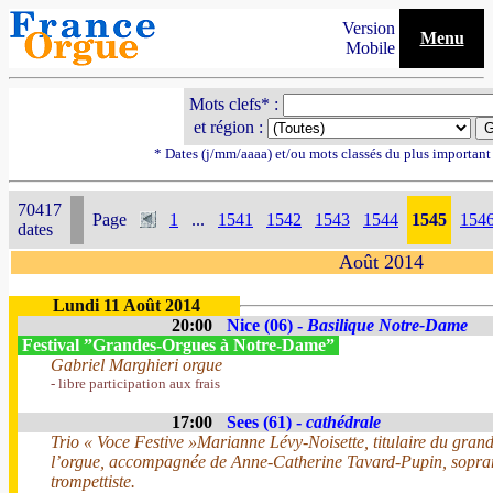
Version
Menu
Mobile
Mots clefs* :
et région :
* Dates (j/mm/aaaa) et/ou mots classés du plus importan
70417
Page
1
...
1541
1542
1543
1544
1545
154
dates
Août 2014
Lundi 11 Août 2014
20:00
Nice (06) -
Basilique Notre-Dame
Festival ”Grandes-Orgues à Notre-Dame”
Gabriel Marghieri orgue
- libre participation aux frais
17:00
Sees (61) -
cathédrale
Trio « Voce Festive »Marianne Lévy-Noisette, titulaire du grand
l’orgue, accompagnée de Anne-Catherine Tavard-Pupin, sopran
trompettiste.