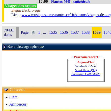
17:00
Nantes (44) -
cathédrale
Visages des orgues
Stefan Beck, orgue
Lien :
www.musiquesacree-nantes.cef.fr/saisons/visages-des-or
70431
Page
1
...
1535
1536
1537
1538
1539
154
dates
Base discographique
- Prochain concert -
Aujourd'hui
Vendredi 7 Août
Saint Denis (93)
Basilique Cathédrale
Concerts
Liste
Annoncer