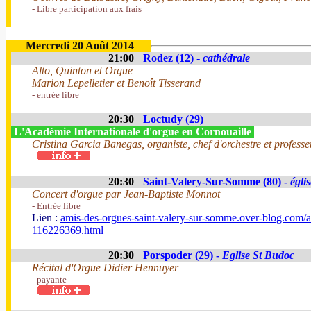
- Libre participation aux frais
Mercredi 20 Août 2014
21:00
Rodez (12) -
cathédrale
Alto, Quinton et Orgue
Marion Lepelletier et Benoît Tisserand
- entrée libre
20:30
Loctudy (29)
L'Académie Internationale d'orgue en Cornouaille
Cristina Garcia Banegas, organiste, chef d'orchestre et profess
20:30
Saint-Valery-Sur-Somme (80) -
égli
Concert d'orgue par Jean-Baptiste Monnot
- Entrée libre
Lien :
amis-des-orgues-saint-valery-sur-somme.over-blog.com/ar
116226369.html
20:30
Porspoder (29) -
Eglise St Budoc
Récital d'Orgue Didier Hennuyer
- payante