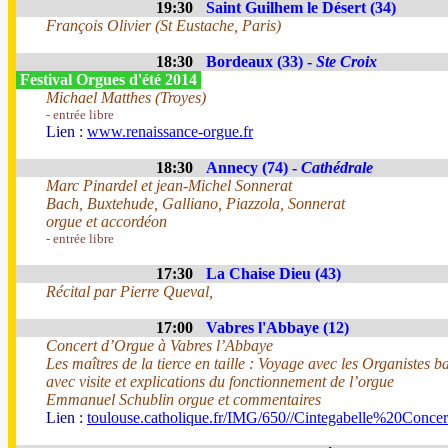
19:30
Saint Guilhem le Désert (34)
François Olivier (St Eustache, Paris)
18:30
Bordeaux (33) -
Ste Croix
Festival Orgues d'été 2014
Michael Matthes (Troyes)
- entrée libre
Lien :
www.renaissance-orgue.fr
18:30
Annecy (74) -
Cathédrale
Marc Pinardel et jean-Michel Sonnerat
Bach, Buxtehude, Galliano, Piazzola, Sonnerat
orgue et accordéon
- entrée libre
17:30
La Chaise Dieu (43)
Récital par Pierre Queval,
17:00
Vabres l'Abbaye (12)
Concert d’Orgue à Vabres l’Abbaye
Les maîtres de la tierce en taille : Voyage avec les Organistes 
avec visite et explications du fonctionnement de l’orgue
Emmanuel Schublin orgue et commentaires
Lien :
toulouse.catholique.fr/IMG/650//Cintegabelle%20Conc