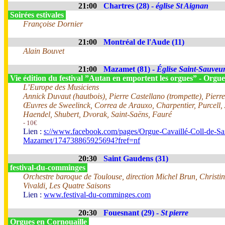
21:00
Chartres (28) -
église St Aignan
Soirées estivales
Françoise Dornier
21:00
Montréal de l'Aude (11)
Alain Bouvet
21:00
Mazamet (81) -
Église Saint-Sauveu
Vie édition du festival ”Autan en emportent les orgues” - Orgue
L’Europe des Musiciens
Annick Duvaut (hautbois), Pierre Castellano (trompette), Pierr
Œuvres de Sweelinck, Correa de Arauxo, Charpentier, Purcell, 
Haendel, Shubert, Dvorak, Saint-Saëns, Fauré
- 10€
Lien :
s://www.facebook.com/pages/Orgue-Cavaillé-Coll-de-Sa
Mazamet/174738865925694?fref=nf
20:30
Saint Gaudens (31)
festival-du-comminges
Orchestre baroque de Toulouse, direction Michel Brun, Christi
Vivaldi, Les Quatre Saisons
Lien :
www.festival-du-comminges.com
20:30
Fouesnant (29) -
St pierre
Orgues en Cornouaille