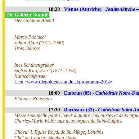
18:20
Vienne (Autriche) -
Jesuitenkirche –
Die Goldene Stunde
Der Goldene Abend
Marco Paolacci
Jehan Alain (1911–1940)
Trois Danses
Ines Schüttengruber
Sigfrid Karg-Elert (1877–1933)
Kathedralfenster
Lien :
www.diegoldenestunde.at/programm-2014/
18:00
Embrun (05) -
Cathédrale Notre-Da
Florence Rousseau
17:30
Bordeaux (33) -
Cathédrale Saint A
Messe solennelle pour Chœur à quatre voix mixtes et deux orgue
Charles-Marie Widor aux deux orgues de Saint-Sulpice.
Choeur L’Eglise Royal de St. Alfege, Londres.
Chef de Choeur: Stephen Dagg