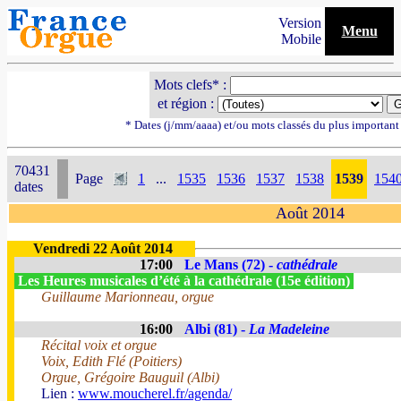
Version
Menu
Mobile
Mots clefs* :
et région :
* Dates (j/mm/aaaa) et/ou mots classés du plus importan
70431
Page
1
...
1535
1536
1537
1538
1539
154
dates
Août 2014
Vendredi 22 Août 2014
17:00
Le Mans (72) -
cathédrale
Les Heures musicales d’été à la cathédrale (15e édition)
Guillaume Marionneau, orgue
16:00
Albi (81) -
La Madeleine
Récital voix et orgue
Voix, Edith Flé (Poitiers)
Orgue, Grégoire Bauguil (Albi)
Lien :
www.moucherel.fr/agenda/