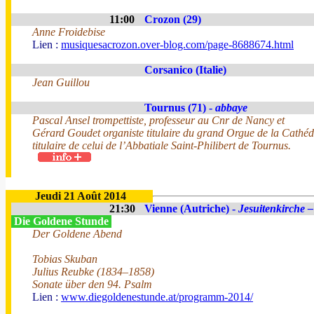
11:00
Crozon (29)
Anne Froidebise
Lien :
musiquesacrozon.over-blog.com/page-8688674.html
Corsanico (Italie)
Jean Guillou
Tournus (71) -
abbaye
Pascal Ansel trompettiste, professeur au Cnr de Nancy et
Gérard Goudet organiste titulaire du grand Orgue de la Cathé
titulaire de celui de l’Abbatiale Saint-Philibert de Tournus.
Jeudi 21 Août 2014
21:30
Vienne (Autriche) -
Jesuitenkirche –
Die Goldene Stunde
Der Goldene Abend
Tobias Skuban
Julius Reubke (1834–1858)
Sonate über den 94. Psalm
Lien :
www.diegoldenestunde.at/programm-2014/