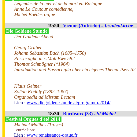
Légendes de la mer et de la mort en Bretagne
Anne Le Coutour comédienne,
Michel Boédec orgue
19:50
Vienne (Autriche) -
Jesuitenkirche –
Die Goldene Stunde
Der Goldene Abend
Georg Gruber
Johann Sebastian Bach (1685–1750)
Passacaglia in c-Moll Bwv 582
Thomas Schmögner (*1964)
Introduktion und Passacaglia über ein eigenes Thema Tswv 52
Klaus Geitner
Zoltan Kodaly (1882–1967)
Organoedia ad Missam Lectam
Lien :
www.diegoldenestunde.at/programm-2014/
18:30
Bordeaux (33) -
St Michel
Festival Orgues d'été 2014
Michael Matthes (Troyes)
- entrée libre
Lien :
www.renaissance-orgue.fr