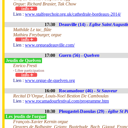
Orgue: Richard Brasier, Tak Chow
Lien :
www.stalfegechoir.org.uk/cathedrale-bordeaux-2014/
17:30
Deauville (14) -
Eglise Saint Augusti
Mathilde Le tac, flûte
Mathieu Freyburger, orgue
Lien :
www.orgueadeauville.com/
17:00
Guern (56) -
Quelven
Jeudis de Quelven
Enrico Presti
- Libre participation
Lien :
www.orgue-de-quelven.org
16:00
Rocamadour (46) -
St Sauveur
Recital D’Orgue, Louis-Noel Bestion De Camboulas
Lien :
www.rocamadourfestival.com/programme.htm
10:30
Plougastel-Daoulas (29) -
église St P
Les jeudis de l'orgue
François-Xavier Kernin orgue
Oeuvres de Balbastre, Grigny, Buxtehude, Bach, Gigout, Franc