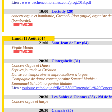
Lien :
www.bachencombrailles.com/prog2013.pdf
10:00
Loctudy (29)
concert orgue et bombarde, Gwenaël Riou (orgue) organiste de 
(bombarde).
Lundi 11 Août 2014
21:00
Sant Jean de Luz (64)
Virgile Monin
20:30
Cintegabelle (31)
Concert Orgue et Danse
Sept les jours de la Création
Danse contemporaine et improvisations d’orgue.
Compagnie de danse contemporaine Samuel Mathieu,
Emmanuel Schublin organiste titulaire
Lien :
toulouse.catholique.fr/IMG/650//Cintegabelle%20Conc
20:30
Les Sables d'Olonnes (85) -
Nd de bo
Concert orgue et harpe
20:30
Cancale (35)