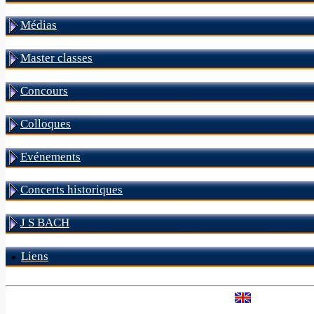
Médias
Master classes
Concours
Colloques
Evénements
Concerts historiques
J S BACH
Liens