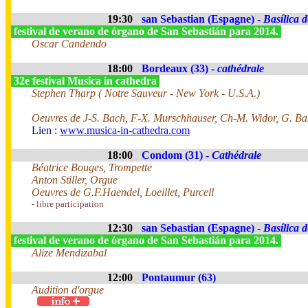
19:30
san Sebastian (Espagne) -
Basílica 
festival de verano de órgano de San Sebastián para 2014.
Oscar Candendo
18:00
Bordeaux (33) -
cathédrale
32e festival Musica in cathedra
Stephen Tharp ( Notre Sauveur - New York - U.S.A.)
Oeuvres de J-S. Bach, F-X. Murschhauser, Ch-M. Widor, G. Bake
Lien :
www.musica-in-cathedra.com
18:00
Condom (31) -
Cathédrale
Béatrice Bouges, Trompette
Anton Stiller, Orgue
Oeuvres de G.F.Haendel, Loeillet, Purcell
- libre participation
12:30
san Sebastian (Espagne) -
Basílica 
festival de verano de órgano de San Sebastián para 2014.
Alize Mendizabal
12:00
Pontaumur (63)
Audition d'orgue