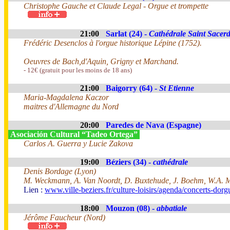
Christophe Gauche et Claude Legal - Orgue et trompette
21:00
Sarlat (24) -
Cathédrale Saint Sacer
Frédéric Desenclos à l'orgue historique Lépine (1752).
Oeuvres de Bach,d'Aquin, Grigny et Marchand.
- 12€ (gratuit pour les moins de 18 ans)
21:00
Baigorry (64) -
St Etienne
Maria-Magdalena Kaczor
maitres d'Allemagne du Nord
20:00
Paredes de Nava (Espagne)
Asociación Cultural “Tadeo Ortega”
Carlos A. Guerra y Lucie Zakova
19:00
Béziers (34) -
cathédrale
Denis Bordage (Lyon)
M. Weckmann, A. Van Noordt, D. Buxtehude, J. Boehm, W.A. 
Lien :
www.ville-beziers.fr/culture-loisirs/agenda/concerts-dor
18:00
Mouzon (08) -
abbatiale
Jérôme Faucheur (Nord)