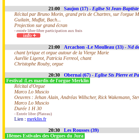
21:00
Saujon (17) -
Eglise St Jean-Baptiste
Récital par Bruno Morin, grand prix de Chartres, sur l'orgue 
Guilain, Muffat, Bach...
Projection sur grand écran
- entrée libre-libre participation aux frais
21:00
Arcachon -Le Moulleau (33) -
Nd de
chant lyrique et orgue autour de la Vierge Marie
Aurélie Ligerot, Patricia Ferreol, chant
Christophe Rouby, orgue
20:30
Obernai (67) -
Eglise Sts Pierre et P
Festival :Les mardis de l'orgue Merklin
Récital d'Orgue
Marco Lo Muscio
Oeuvres : Jehan Alain, Andréas Willscher, Rick Wakemann, Ste
Marco Lo Muscio
Durée 1 H 30
- Entrée libre (Plateau)
Lien :
merklin.fr
20:30
Les Rousses (39)
18èmes Estivales des Orgues du Jura