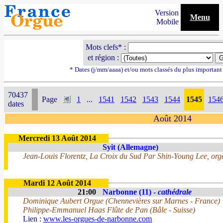
Version
Menu
Mobile
Mots clefs* :
et région :
* Dates (j/mm/aaaa) et/ou mots classés du plus importan
70437
Page
1
...
1541
1542
1543
1544
1545
154
dates
Août 2014
Mercredi 13 Août 2014
Syit (Allemagne)
Jean-Louis Florentz, La Croix du Sud Par Shin-Young Lee, org
Mardi 12 Août 2014
21:00
Narbonne (11) -
cathédrale
Dominique Aubert Orgue (Chennevières sur Marnes - France)
Philippe-Emmanuel Haas Flûte de Pan (Bâle - Suisse)
Lien :
www.les-orgues-de-narbonne.com