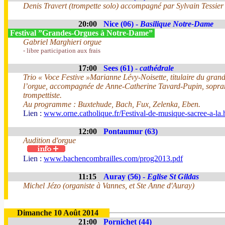
Denis Travert (trompette solo) accompagné par Sylvain Tessier 
20:00
Nice (06) -
Basilique Notre-Dame
Festival ”Grandes-Orgues à Notre-Dame”
Gabriel Marghieri orgue
- libre participation aux frais
17:00
Sees (61) -
cathédrale
Trio « Voce Festive »Marianne Lévy-Noisette, titulaire du grand
l’orgue, accompagnée de Anne-Catherine Tavard-Pupin, sopran
trompettiste.
Au programme : Buxtehude, Bach, Fux, Zelenka, Eben.
Lien :
www.orne.catholique.fr/Festival-de-musique-sacree-a-la.
12:00
Pontaumur (63)
Audition d'orgue
Lien :
www.bachencombrailles.com/prog2013.pdf
11:15
Auray (56) -
Eglise St Gildas
Michel Jézo (organiste à Vannes, et Ste Anne d'Auray)
Dimanche 10 Août 2014
21:00
Pornichet (44)