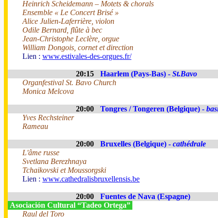
Heinrich Scheidemann – Motets & chorals
Ensemble « Le Concert Brisé »
Alice Julien-Laferrière, violon
Odile Bernard, flûte à bec
Jean-Christophe Leclère, orgue
William Dongois, cornet et direction
Lien :
www.estivales-des-orgues.fr/
20:15
Haarlem (Pays-Bas) -
St.Bavo
Organfestival St. Bavo Church
Monica Melcova
20:00
Tongres / Tongeren (Belgique) -
bas
Yves Rechsteiner
Rameau
20:00
Bruxelles (Belgique) -
cathédrale
L'âme russe
Svetlana Berezhnaya
Tchaikovski et Moussorgski
Lien :
www.cathedralisbruxellensis.be
20:00
Fuentes de Nava (Espagne)
Asociación Cultural “Tadeo Ortega”
Raul del Toro