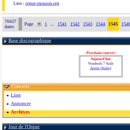
Lien :
orgue-mouzon.org
70437
Page
1
...
1541
1542
1543
1544
1545
154
dates
Base discographique
- Prochain concert -
Aujourd'hui
Vendredi 7 Août
Airole (Italie)
Concerts
Liste
Annoncer
Archives
Jour de l'Orgue