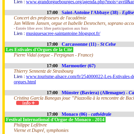
Lien :
www.grandorguebourges.org/agenda.php?mois=avril&a
17:00
Saint-Antoine l'Abbaye (38) -
Eglise
Concert des professeurs de l'académie
Jan Willem Jansen, orgue et Isabelle Desrochers, soprano acc
- Entrée libre avec libre participation aux frais
Lien :
musiquesacree-saintantoine.blogspot.fr/
17:00
Carcassonne (11) -
St Celse
Les Estivales d'Orgues de la Cité
Pierre Vidal (orgue - Perpignan - France)
17:00
Marmoutier (67)
Thierry Sennentz de Strasbourg
Lien :
www.tourisme-alsace.com/fr/254000022-Les-Estivales-d
orgues.html
17:00
Münster (Baviera) (Allemagne) -
Ca
Cristina García Banegas joue ”Piazzolla à la rencontre de Ba
17:00
Monaco (06) -
cathédrale
Festival International d'Orgue de Monaco - 2014
Philippe Lefèbvre
Vierne et Dupré, symphonies