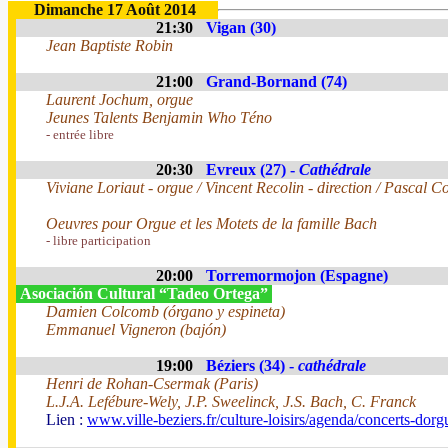
Dimanche 17 Août 2014
21:30
Vigan (30)
Jean Baptiste Robin
21:00
Grand-Bornand (74)
Laurent Jochum, orgue
Jeunes Talents Benjamin Who Téno
- entrée libre
20:30
Evreux (27) -
Cathédrale
Viviane Loriaut - orgue / Vincent Recolin - direction / Pascal Co
Oeuvres pour Orgue et les Motets de la famille Bach
- libre participation
20:00
Torremormojon (Espagne)
Asociación Cultural “Tadeo Ortega”
Damien Colcomb (órgano y espineta)
Emmanuel Vigneron (bajón)
19:00
Béziers (34) -
cathédrale
Henri de Rohan-Csermak (Paris)
L.J.A. Lefébure-Wely, J.P. Sweelinck, J.S. Bach, C. Franck
Lien :
www.ville-beziers.fr/culture-loisirs/agenda/concerts-dor