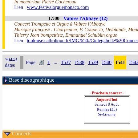
In memoriam Pierre Cochereau
Lien :
www.festivalorguemonaco.com
17:00
Vabres l'Abbaye (12)
Concert Trompette et Orgue à Vabres l’Abbaye
Musique française : Charpentier, F. Couperin, Delalande, Mour
Thierry Jean trompettiste, Emmanuel Schublin orgue
Lien :
toulouse.catholique.fr/IMG/650//Cintegabelle%20Conc
70443
Page
1
...
1537
1538
1539
1540
1541
154
dates
Base discographique
- Prochain concert -
Aujourd'hui
Samedi 8 Août
Rennes (35)
St-Etienne
Concerts