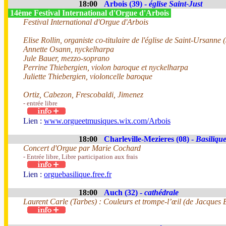
18:00
Arbois (39) -
église Saint-Just
14ème Festival International d'Orgue d'Arbois
Festival International d'Orgue d'Arbois
Elise Rollin, organiste co-titulaire de l'église de Saint-Ursanne 
Annette Osann, nyckelharpa
Jule Bauer, mezzo-soprano
Perrine Thiebergien, violon baroque et nyckelharpa
Juliette Thiebergien, violoncelle baroque
Ortiz, Cabezon, Frescobaldi, Jimenez
- entrée libre
Lien :
www.orgueetmusiques.wix.com/Arbois
18:00
Charleville-Mezieres (08) -
Basiliqu
Concert d'Orgue par Marie Cochard
- Entrée libre, Libre participation aux frais
Lien :
orguebasilique.free.fr
18:00
Auch (32) -
cathédrale
Laurent Carle (Tarbes) : Couleurs et trompe-l’œil (de Jacques 