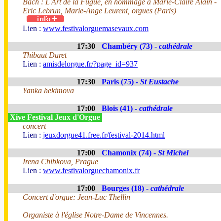
Bach : L'Art de la Fugue, en hommage à Marie-Claire Alain -
Eric Lebrun, Marie-Ange Leurent, orgues (Paris)
Lien :
www.festivalorguemasevaux.com
17:30
Chambéry (73) -
cathédrale
Thibaut Duret
Lien :
amisdelorgue.fr/?page_id=937
17:30
Paris (75) -
St Eustache
Yanka hekimova
17:00
Blois (41) -
cathédrale
Xive Festival Jeux d'Orgue
concert
Lien :
jeuxdorgue41.free.fr/festival-2014.html
17:00
Chamonix (74) -
St Michel
Irena Chibkova, Prague
Lien :
www.festivalorguechamonix.fr
17:00
Bourges (18) -
cathédrale
Concert d'orgue: Jean-Luc Thellin
Organiste à l'église Notre-Dame de Vincennes.