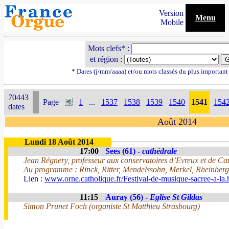
Version
Menu
Mobile
Mots clefs* :
et région :
* Dates (j/mm/aaaa) et/ou mots classés du plus importan
70443
Page
1
...
1537
1538
1539
1540
1541
154
dates
Août 2014
Lundi 18 Août 2014
17:00
Sees (61) -
cathédrale
Jean Régnery, professeur aux conservatoires d’Evreux et de Cau
Au programme : Rinck, Ritter, Mendelssohn, Merkel, Rheinberg
Lien :
www.orne.catholique.fr/Festival-de-musique-sacree-a-la.
11:15
Auray (56) -
Eglise St Gildas
Simon Prunet Foch (organiste St Matthieu Strasbourg)