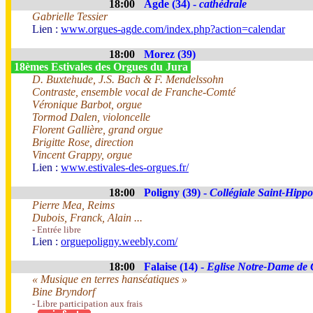
18:00
Agde (34) -
cathédrale
Gabrielle Tessier
Lien :
www.orgues-agde.com/index.php?action=calendar
18:00
Morez (39)
18èmes Estivales des Orgues du Jura
D. Buxtehude, J.S. Bach & F. Mendelssohn
Contraste, ensemble vocal de Franche-Comté
Véronique Barbot, orgue
Tormod Dalen, violoncelle
Florent Gallière, grand orgue
Brigitte Rose, direction
Vincent Grappy, orgue
Lien :
www.estivales-des-orgues.fr/
18:00
Poligny (39) -
Collégiale Saint-Hippo
Pierre Mea, Reims
Dubois, Franck, Alain ...
- Entrée libre
Lien :
orguepoligny.weebly.com/
18:00
Falaise (14) -
Eglise Notre-Dame de 
« Musique en terres hanséatiques »
Bine Bryndorf
- Libre participation aux frais