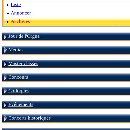
Liste
Annoncer
Archives
Jour de l'Orgue
Médias
Master classes
Concours
Colloques
Evénements
Concerts historiques