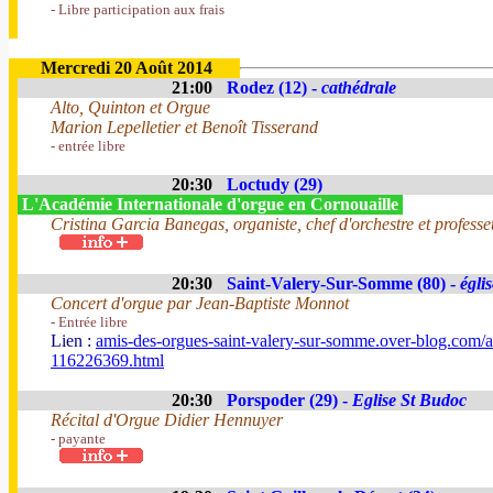
- Libre participation aux frais
Mercredi 20 Août 2014
21:00
Rodez (12) -
cathédrale
Alto, Quinton et Orgue
Marion Lepelletier et Benoît Tisserand
- entrée libre
20:30
Loctudy (29)
L'Académie Internationale d'orgue en Cornouaille
Cristina Garcia Banegas, organiste, chef d'orchestre et profess
20:30
Saint-Valery-Sur-Somme (80) -
égli
Concert d'orgue par Jean-Baptiste Monnot
- Entrée libre
Lien :
amis-des-orgues-saint-valery-sur-somme.over-blog.com/ar
116226369.html
20:30
Porspoder (29) -
Eglise St Budoc
Récital d'Orgue Didier Hennuyer
- payante