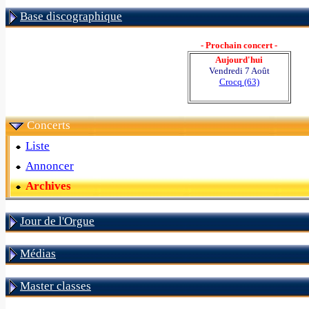
Base discographique
- Prochain concert -
Aujourd'hui
Vendredi 7 Août
Crocq (63)
Concerts
Liste
Annoncer
Archives
Jour de l'Orgue
Médias
Master classes