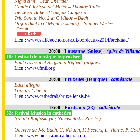
Nigra sum – Jean Lhéritier
Gaude Gloriosa dei Mater – Thomas Tallis
Tierce en Taille - François Couperin
Trio Sonata No. 2 in C Minor – Bach
Organ duet in C Major (Allegro) – Samuel Wesley
- Gratuit
Lien :
www.stalfegechoir.org.uk/bordeaux-2014/preignac/
20:00
Lausanne (Suisse) -
église de Villam
18e Festival de musique improvisée
Paul Goussot et Benjamin Righetti (orgues)
Lien :
www.fmil.org
20:00
Bruxelles (Belgique) -
cathédrale
Bach allegro
Lorenzo Ghielmi
Lien :
www.cathedralisbruxellensis.be
18:00
Bordeaux (33) -
cathédrale
32e festival Musica in cathedra
Natalia Baginskaya ( Novosibirsk - Russie )
Oeuvres de J-S. Bach, G. Nikulin, F. Peeters, L. Vierne, P. Coc
Lien :
www.musica-in-cathedra.com