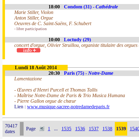
18:00
Condom (31) -
Cathédrale
Marie Stiller, Violon
Anton Stiller, Orgue
Oeuvres de C. Saint-Saëns, F. Schubert
- libre participation
10:00
Loctudy (29)
concert d'orgue, Olivier Struillou, organiste titulaire des orgue
Lundi 18 Août 2014
20:30
Paris (75) -
Notre-Dame
Lamentazione
- Œuvres d’Henri Purcell et Thomas Tallis
- Maîtrise Notre-Dame de Paris & Trio Musica Humana
- Pierre Gallon orgue de chœur
Lien :
www.musique-sacree-notredamedeparis.fr
70417
Page
1
...
1535
1536
1537
1538
1539
154
dates