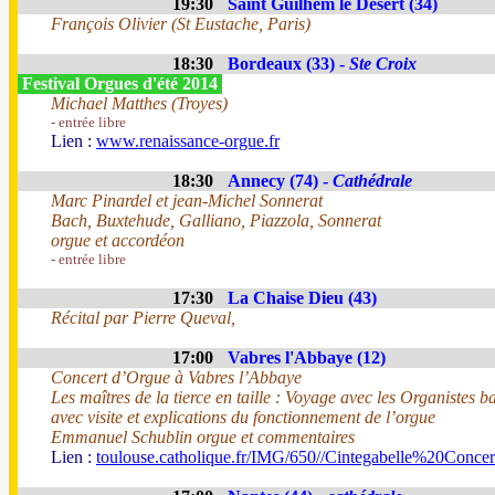
19:30
Saint Guilhem le Désert (34)
François Olivier (St Eustache, Paris)
18:30
Bordeaux (33) -
Ste Croix
Festival Orgues d'été 2014
Michael Matthes (Troyes)
- entrée libre
Lien :
www.renaissance-orgue.fr
18:30
Annecy (74) -
Cathédrale
Marc Pinardel et jean-Michel Sonnerat
Bach, Buxtehude, Galliano, Piazzola, Sonnerat
orgue et accordéon
- entrée libre
17:30
La Chaise Dieu (43)
Récital par Pierre Queval,
17:00
Vabres l'Abbaye (12)
Concert d’Orgue à Vabres l’Abbaye
Les maîtres de la tierce en taille : Voyage avec les Organistes 
avec visite et explications du fonctionnement de l’orgue
Emmanuel Schublin orgue et commentaires
Lien :
toulouse.catholique.fr/IMG/650//Cintegabelle%20Conc