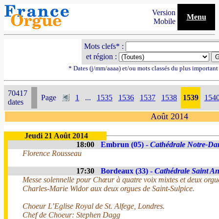
Version
Menu
Mobile
Mots clefs* :
et région :
* Dates (j/mm/aaaa) et/ou mots classés du plus importan
70417
Page
1
...
1535
1536
1537
1538
1539
154
dates
Août 2014
Jeudi 21 Août 2014
18:00
Embrun (05) -
Cathédrale Notre-Da
Florence Rousseau
17:30
Bordeaux (33) -
Cathédrale Saint A
Messe solennelle pour Chœur à quatre voix mixtes et deux orgue
Charles-Marie Widor aux deux orgues de Saint-Sulpice.
Choeur L’Eglise Royal de St. Alfege, Londres.
Chef de Choeur: Stephen Dagg