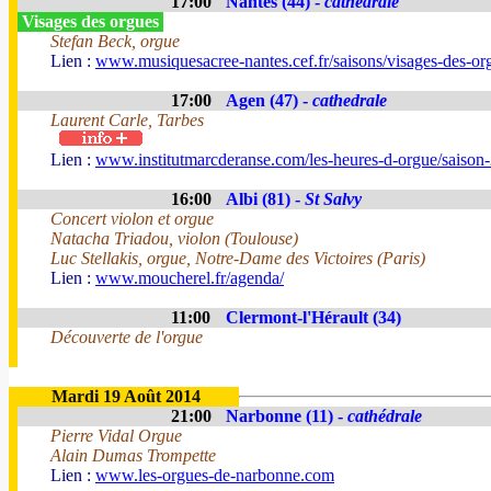
17:00
Nantes (44) -
cathédrale
Visages des orgues
Stefan Beck, orgue
Lien :
www.musiquesacree-nantes.cef.fr/saisons/visages-des-or
17:00
Agen (47) -
cathedrale
Laurent Carle, Tarbes
Lien :
www.institutmarcderanse.com/les-heures-d-orgue/saison
16:00
Albi (81) -
St Salvy
Concert violon et orgue
Natacha Triadou, violon (Toulouse)
Luc Stellakis, orgue, Notre-Dame des Victoires (Paris)
Lien :
www.moucherel.fr/agenda/
11:00
Clermont-l'Hérault (34)
Découverte de l'orgue
Mardi 19 Août 2014
21:00
Narbonne (11) -
cathédrale
Pierre Vidal Orgue
Alain Dumas Trompette
Lien :
www.les-orgues-de-narbonne.com