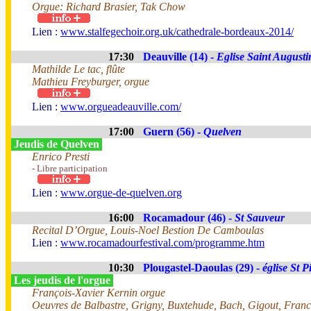
Orgue: Richard Brasier, Tak Chow
Lien :
www.stalfegechoir.org.uk/cathedrale-bordeaux-2014/
17:30
Deauville (14) -
Eglise Saint Augusti
Mathilde Le tac, flûte
Mathieu Freyburger, orgue
Lien :
www.orgueadeauville.com/
17:00
Guern (56) -
Quelven
Jeudis de Quelven
Enrico Presti
- Libre participation
Lien :
www.orgue-de-quelven.org
16:00
Rocamadour (46) -
St Sauveur
Recital D’Orgue, Louis-Noel Bestion De Camboulas
Lien :
www.rocamadourfestival.com/programme.htm
10:30
Plougastel-Daoulas (29) -
église St P
Les jeudis de l'orgue
François-Xavier Kernin orgue
Oeuvres de Balbastre, Grigny, Buxtehude, Bach, Gigout, Franc