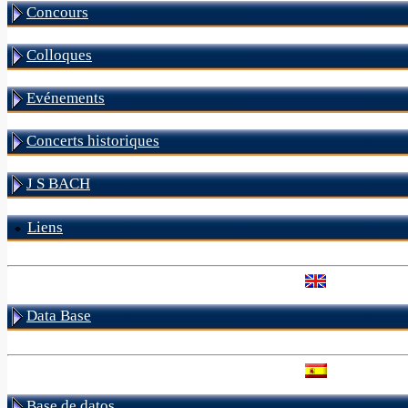
Concours
Colloques
Evénements
Concerts historiques
J S BACH
Liens
Data Base
Base de datos