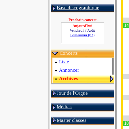
Base discographique
- Prochain concert -
14
Aujourd'hui
Vendredi 7 Août
Pontaumur (63)
Concerts
Liste
Annoncer
Archives
Jour de l'Orgue
Médias
Master classes
18