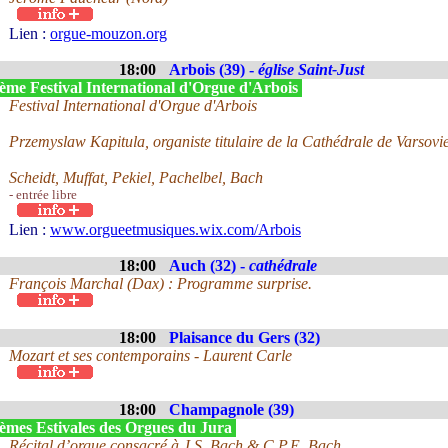
Lien :
orgue-mouzon.org
18:00
Arbois (39) -
église Saint-Just
ème Festival International d'Orgue d'Arbois
Festival International d'Orgue d'Arbois
Przemyslaw Kapitula, organiste titulaire de la Cathédrale de Varsovi
Scheidt, Muffat, Pekiel, Pachelbel, Bach
- entrée libre
Lien :
www.orgueetmusiques.wix.com/Arbois
18:00
Auch (32) -
cathédrale
François Marchal (Dax) : Programme surprise.
18:00
Plaisance du Gers (32)
Mozart et ses contemporains - Laurent Carle
18:00
Champagnole (39)
èmes Estivales des Orgues du Jura
Récital d’orgue consacré à J.S. Bach & C.P.E. Bach