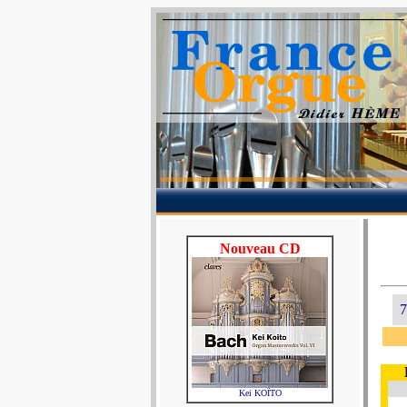
Nouveau CD
7
Kei KOÏTO