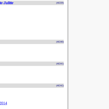
e-Julitte
(46339)
(46340)
(46341)
(46342)
2014