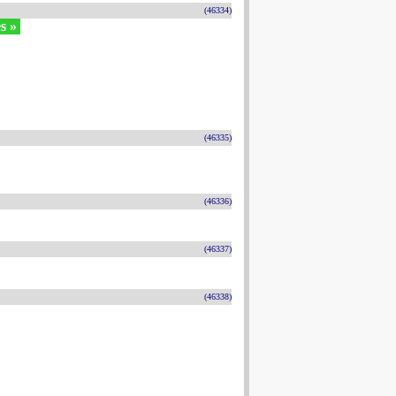
(46334)
es »
(46335)
(46336)
(46337)
(46338)