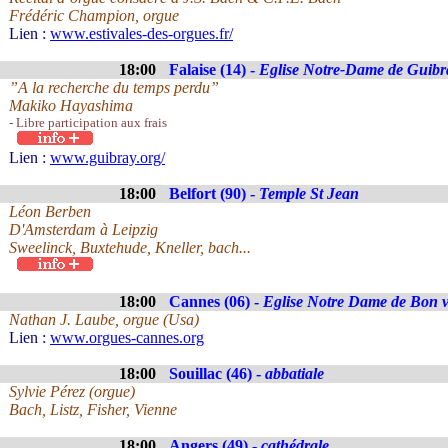
Frédéric Champion, orgue
Lien :
www.estivales-des-orgues.fr/
18:00
Falaise (14) -
Eglise Notre-Dame de Guibr
”A la recherche du temps perdu”
Makiko Hayashima
- Libre participation aux frais
Lien :
www.guibray.org/
18:00
Belfort (90) -
Temple St Jean
Léon Berben
D'Amsterdam à Leipzig
Sweelinck, Buxtehude, Kneller, bach...
18:00
Cannes (06) -
Eglise Notre Dame de Bon 
Nathan J. Laube, orgue (Usa)
Lien :
www.orgues-cannes.org
18:00
Souillac (46) -
abbatiale
Sylvie Pérez (orgue)
Bach, Listz, Fisher, Vienne
18:00
Angers (49) -
cathédrale