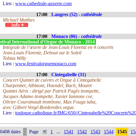
Lien :
www.cathedrale-auxerre.com
17:00
Langres (52) -
cathédrale
Michael Matthes
17:00
Monaco (06) -
cathédrale
stival International d'Orgue de Monaco - 2014
Intégrale de l’œuvre de Jean-Louis Florentz en 4 concerts
Jean-Louis Florentz, Debout sur le Soleil
Tobias Willy
Lien :
www.festivalorguemonaco.com
17:00
Cintegabelle (31)
Concert Quintet de cuivres et Orgue à Cintegabelle
Charpentier, Albinoni, Haendel, Bach, Mouret
Quintet Aéris : dirigé par Patrick Pagès trompette,
Jacques Adamo trompette, Xavier Iannone cor,
Olivier Coursimault trombone, Max Fouga tuba,
avec Gilbert Vergé-Borderolles orgue.
Lien :
toulouse.catholique.fr/IMG/650//Cintegabelle%20Concerts%
0408 dates
Page
1
...
1541
1542
1543
1544
1545
15