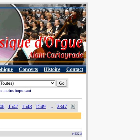
phique
Concerts
Histoire
Contact
 au moins important
46
1547
1548
1549
...
2347
(46321)