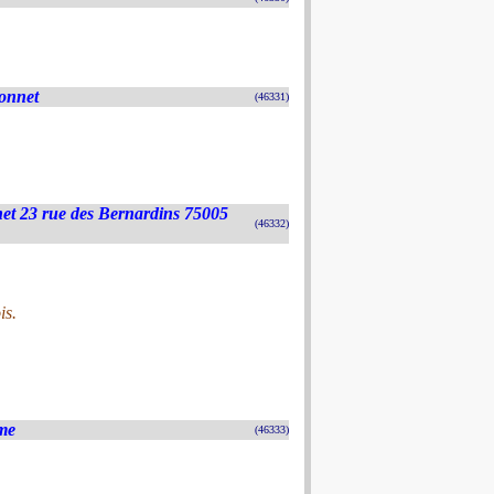
donnet
(46331)
et 23 rue des Bernardins 75005
(46332)
is.
me
(46333)