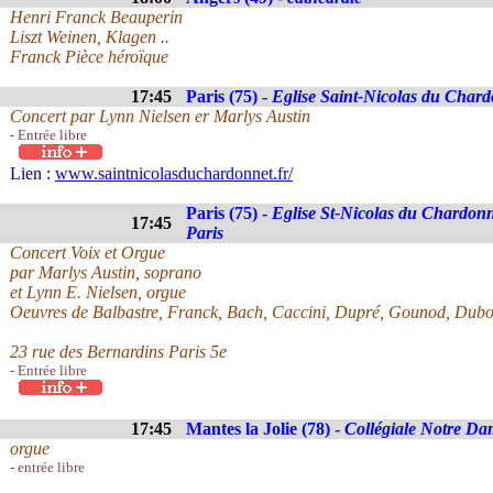
Henri Franck Beauperin
Liszt Weinen, Klagen ..
Franck Pièce héroïque
17:45
Paris (75) -
Eglise Saint-Nicolas du Char
Concert par Lynn Nielsen er Marlys Austin
- Entrée libre
Lien :
www.saintnicolasduchardonnet.fr/
Paris (75) -
Eglise St-Nicolas du Chardonn
17:45
Paris
Concert Voix et Orgue
par Marlys Austin, soprano
et Lynn E. Nielsen, orgue
Oeuvres de Balbastre, Franck, Bach, Caccini, Dupré, Gounod, Dubo
23 rue des Bernardins Paris 5e
- Entrée libre
17:45
Mantes la Jolie (78) -
Collégiale Notre Da
orgue
- entrée libre