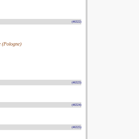
(46322)
e (Pologne)
(46323)
(46324)
(46325)