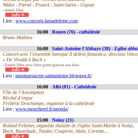
Widor - Pierné - Franck - Saint-Saëns - Gigout
- entrée libre
Lien :
www.concerts-lamadeleine.com
16:00
Rouen (76) -
cathédrale
Bruno Mathieu
16:00
Saint-Antoine l'Abbaye (38) -
Eglise abba
Concert avec l’ensemble baroque Il delirio fantastico, direction Vince
« De Vivaldi à Bach »
- Entrée libre avec libre participation aux frais
Lien :
musiquesacree-saintantoine.blogspot.fr/
16:00
Albi (81) -
Cathédrale
Fête de l’Assomption
Récital d’orgue
Frédéric Deschamps, organiste à la cathédrale
Lien :
www.moucherel.fr/agenda/
15:00
Nolay (21)
Roland Pelletier, organiste titulaire de l'église Saint-Martin à Nolay,
Bach, Buxtehude, Tunder, Couperin, Alain, Corrette...