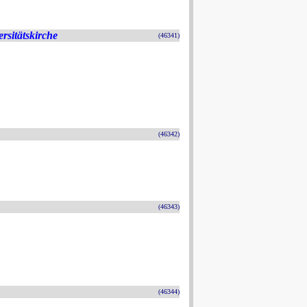
rsitätskirche
(46341)
(46342)
(46343)
(46344)