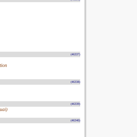
(46337)
tion
(46338)
(46339)
uai)
(46340)