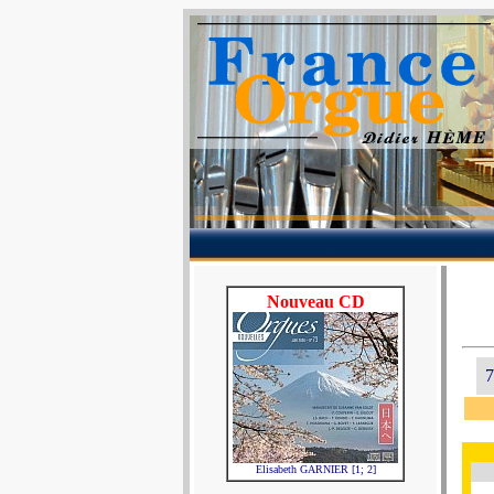
Nouveau CD
7
Elisabeth GARNIER [1; 2]