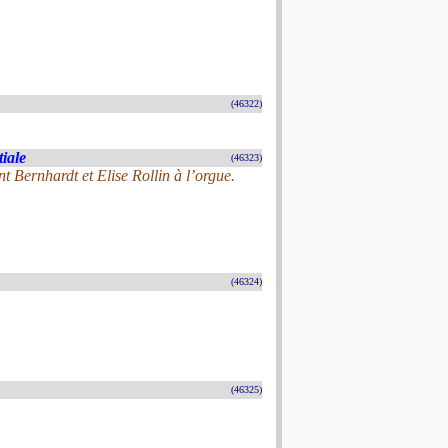
(46322)
tiale
(46323)
nt Bernhardt et Elise Rollin à l’orgue.
(46324)
(46325)