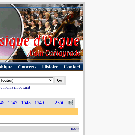
phique
Concerts
Histoire
Contact
 au moins important
46
1547
1548
1549
...
2350
(46321)