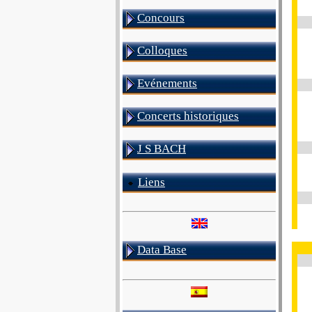
Concours
Colloques
Evénements
Concerts historiques
J S BACH
Liens
Data Base