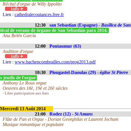
Récital d'orgue de Willy Ippolito
Lien :
cathedralecoutances.free.fr
12:30
san Sebastian (Espagne) -
Basílica de San
stival de verano de órgano de San Sebastián para 2014.
Ana Belén García
12:00
Pontaumur (63)
Audition d'orgue
Lien :
www.bachencombrailles.com/prog2013.pdf
10:30
Plougastel-Daoulas (29) -
église St Pierre
 jeudis de l'orgue
Anthony Le Roux orgue
Oeuvres des 18è, 19è et 20è siècles
- Libre participation aux frais
Mercredi 13 Août 2014
21:00
Rodez (12) -
St Amans
Flûte de Pan et Orgue - Dorian Georghilas et Laurent Jochum
Musique romantique et populaire