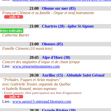
21:00
Olonne sur mer (85)
François Clément et sa famille - Orgue et neuf instruments
21:00
Chartres (28) -
église St Aignan
rées estivales
Catherine Barret
21:00
Olonnes (85)
Famille Clement (10 musiciens)
20:45
Alpe d'Huez (38)
Concert des stagiaires d’orgue et de chant lyrique
Lien :
www.orguesetmontagnes.com
20:30
Aurillac (15) -
Abbatiale Saint Géraud
”Préludes, Fugues et Arias majeurs”
avec Gabrielle Tessier, organiste du Québec
et Isabelle Rouard, mezzo-soprano
- Entrée gratuite, libre participation aux frais d'organisation
Lien :
www.agora15-stgeraud.blogspot.com
20:30
Grande-Rivière (39)