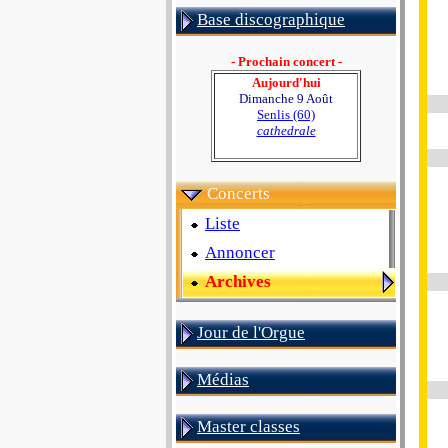
Base discographique
- Prochain concert -
Aujourd'hui
Dimanche 9 Août
Senlis (60)
cathedrale
Concerts
Liste
Annoncer
Archives
Jour de l'Orgue
Médias
Master classes