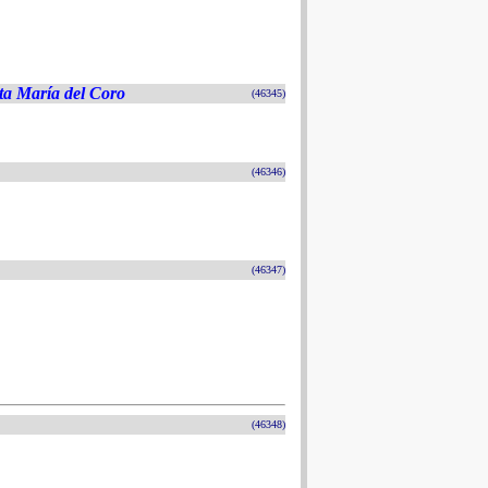
ta María del Coro
(46345)
(46346)
(46347)
(46348)