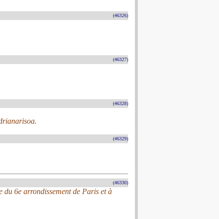
(46326)
(46327)
(46328)
drianarisoa.
(46329)
(46330)
e du 6e arrondissement de Paris et à