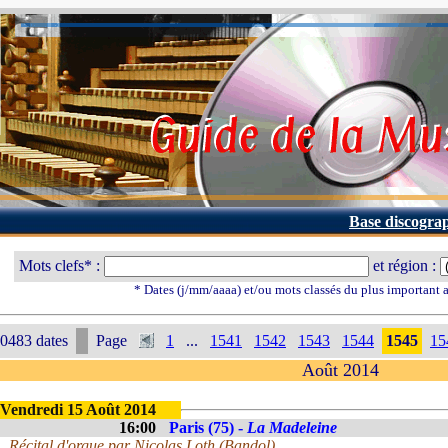
Base discogra
Mots clefs* :
et région :
* Dates (j/mm/aaaa) et/ou mots classés du plus important
0483 dates
Page
1
...
1541
1542
1543
1544
1545
15
Août 2014
Vendredi 15 Août 2014
16:00
Paris (75) -
La Madeleine
Récital d'orgue par Nicolas Loth (Bandol)