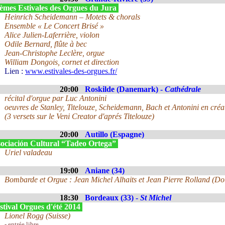
èmes Estivales des Orgues du Jura
Heinrich Scheidemann – Motets & chorals
Ensemble « Le Concert Brisé »
Alice Julien-Laferrière, violon
Odile Bernard, flûte à bec
Jean-Christophe Leclère, orgue
William Dongois, cornet et direction
Lien :
www.estivales-des-orgues.fr/
20:00
Roskilde (Danemark) -
Cathédrale
récital d'orgue par Luc Antonini
oeuvres de Stanley, Titelouze, Scheidemann, Bach et Antonini en créa
(3 versets sur le Veni Creator d'aprés Titelouze)
20:00
Autillo (Espagne)
ociación Cultural “Tadeo Ortega”
Uriel valadeau
19:00
Aniane (34)
Bombarde et Orgue : Jean Michel Alhaits et Jean Pierre Rolland (Do
18:30
Bordeaux (33) -
St Michel
stival Orgues d'été 2014
Lionel Rogg (Suisse)
- entrée libre