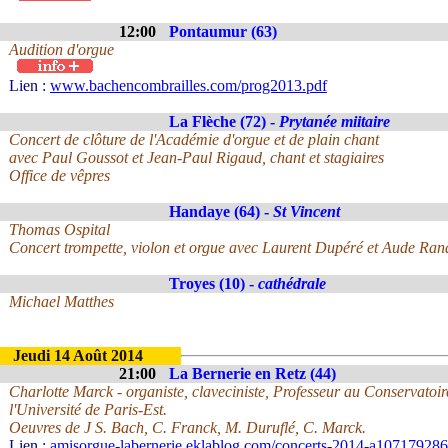
12:00
Pontaumur (63)
Audition d'orgue
Lien :
www.bachencombrailles.com/prog2013.pdf
La Flèche (72) -
Prytanée miitaire
Concert de clôture de l'Académie d'orgue et de plain chant
avec Paul Goussot et Jean-Paul Rigaud, chant et stagiaires
Office de vêpres
Handaye (64) -
St Vincent
Thomas Ospital
Concert trompette, violon et orgue avec Laurent Dupéré et Aude Ran
Troyes (10) -
cathédrale
Michael Matthes
Jeudi 14 Août 2014
21:00
La Bernerie en Retz (44)
Charlotte Marck - organiste, claveciniste, Professeur au Conservatoir
l'Université de Paris-Est.
Oeuvres de J S. Bach, C. Franck, M. Duruflé, C. Marck.
Lien :
amisorgue-labernerie.eklablog.com/concerts-2014-a107179286