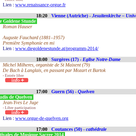
Lien :
www.renaissance-orgue.fr
18:20
Vienne (Autriche) -
Jesuitenkirche – Unive
e Goldene Stunde
Roman Hauser
Auguste Fauchard (1881–1957)
Première Symphonie en mi
Lien :
www.diegoldenestunde.at/programm-2014/
18:00
Surgères (17) -
Eglise Notre-Dame
Michel Milheres, organiste de St Maixent (79)
De Bach à Langlais, en passant par Mozart et Bartok
- Entrée libre
17:00
Guern (56) -
Quelven
udis de Quelven
Jean-Yves Le Juge
- Libre participation
Lien :
www.orgue-de-quelven.org
17:00
Coutances (50) -
cathédrale
tivales de Musique Sacree 2014