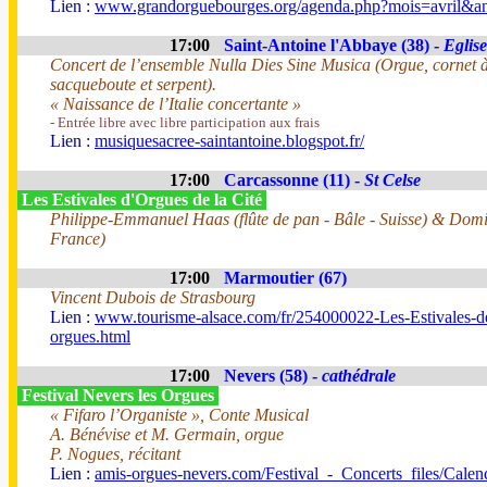
Lien :
www.grandorguebourges.org/agenda.php?mois=avril&a
17:00
Saint-Antoine l'Abbaye (38) -
Eglise
Concert de l’ensemble Nulla Dies Sine Musica (Orgue, cornet 
sacqueboute et serpent).
« Naissance de l’Italie concertante »
- Entrée libre avec libre participation aux frais
Lien :
musiquesacree-saintantoine.blogspot.fr/
17:00
Carcassonne (11) -
St Celse
Les Estivales d'Orgues de la Cité
Philippe-Emmanuel Haas (flûte de pan - Bâle - Suisse) & Domi
France)
17:00
Marmoutier (67)
Vincent Dubois de Strasbourg
Lien :
www.tourisme-alsace.com/fr/254000022-Les-Estivales-d
orgues.html
17:00
Nevers (58) -
cathédrale
Festival Nevers les Orgues
« Fifaro l’Organiste », Conte Musical
A. Bénévise et M. Germain, orgue
P. Nogues, récitant
Lien :
amis-orgues-nevers.com/Festival_-_Concerts_files/Cale