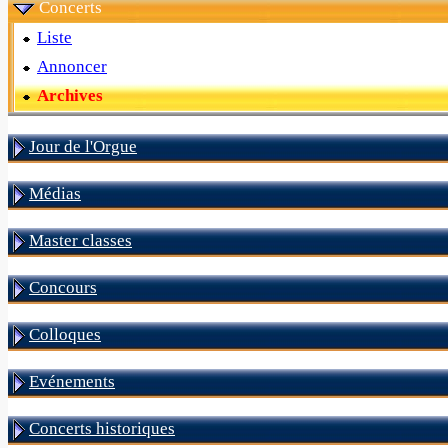
Concerts
Liste
Annoncer
Archives
Jour de l'Orgue
Médias
Master classes
Concours
Colloques
Evénements
Concerts historiques