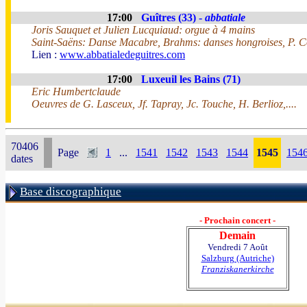
17:00
Guîtres (33) -
abbatiale
Joris Sauquet et Julien Lucquiaud: orgue à 4 mains
Saint-Saëns: Danse Macabre, Brahms: danses hongroises, P. Coc
Lien :
www.abbatialedeguitres.com
17:00
Luxeuil les Bains (71)
Eric Humbertclaude
Oeuvres de G. Lasceux, Jf. Tapray, Jc. Touche, H. Berlioz,....
70406
Page
1
...
1541
1542
1543
1544
1545
154
dates
Base discographique
- Prochain concert -
Demain
Vendredi 7 Août
Salzburg (Autriche)
Franziskanerkirche