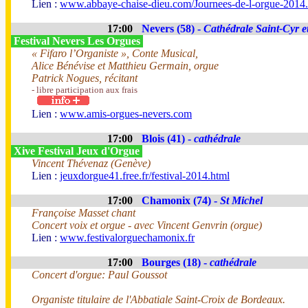
Lien :
www.abbaye-chaise-dieu.com/Journees-de-l-orgue-2014
17:00
Nevers (58) -
Cathédrale Saint-Cyr et
Festival Nevers Les Orgues
« Fifaro l’Organiste », Conte Musical,
Alice Bénévise et Matthieu Germain, orgue
Patrick Nogues, récitant
- libre participation aux frais
Lien :
www.amis-orgues-nevers.com
17:00
Blois (41) -
cathédrale
Xive Festival Jeux d'Orgue
Vincent Thévenaz (Genève)
Lien :
jeuxdorgue41.free.fr/festival-2014.html
17:00
Chamonix (74) -
St Michel
Françoise Masset chant
Concert voix et orgue - avec Vincent Genvrin (orgue)
Lien :
www.festivalorguechamonix.fr
17:00
Bourges (18) -
cathédrale
Concert d'orgue: Paul Goussot
Organiste titulaire de l'Abbatiale Saint-Croix de Bordeaux.