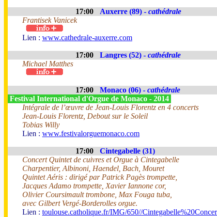
17:00
Auxerre (89) -
cathédrale
Frantisek Vanicek
Lien :
www.cathedrale-auxerre.com
17:00
Langres (52) -
cathédrale
Michael Matthes
17:00
Monaco (06) -
cathédrale
Festival International d'Orgue de Monaco - 2014
Intégrale de l’œuvre de Jean-Louis Florentz en 4 concerts
Jean-Louis Florentz, Debout sur le Soleil
Tobias Willy
Lien :
www.festivalorguemonaco.com
17:00
Cintegabelle (31)
Concert Quintet de cuivres et Orgue à Cintegabelle
Charpentier, Albinoni, Haendel, Bach, Mouret
Quintet Aéris : dirigé par Patrick Pagès trompette,
Jacques Adamo trompette, Xavier Iannone cor,
Olivier Coursimault trombone, Max Fouga tuba,
avec Gilbert Vergé-Borderolles orgue.
Lien :
toulouse.catholique.fr/IMG/650//Cintegabelle%20Conc