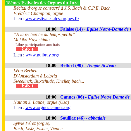
18èmes Estivales des Orgues du Jura
Récital d’orgue consacré à J.S. Bach & C.P.E. Bach
Frédéric Champion, orgue
Lien :
www.estivales-des-orgues.fr/
18:00
Falaise (14) -
Eglise Notre-Dame de 
”A la recherche du temps perdu”
Makiko Hayashima
- Libre participation aux frais
Lien :
www.guibray.org/
18:00
Belfort (90) -
Temple St Jean
Léon Berben
D'Amsterdam à Leipzig
Sweelinck, Buxtehude, Kneller, bach...
18:00
Cannes (06) -
Eglise Notre Dame de
Nathan J. Laube, orgue (Usa)
Lien :
www.orgues-cannes.org
18:00
Souillac (46) -
abbatiale
Sylvie Pérez (orgue)
Bach, Listz, Fisher, Vienne