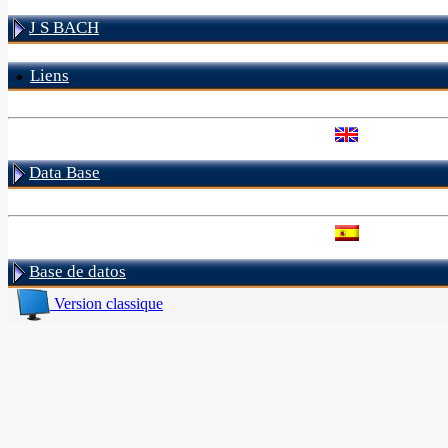
J S BACH
Liens
Data Base
Base de datos
Version classique