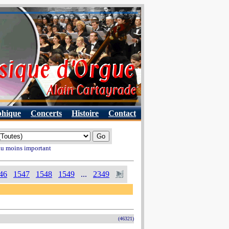
phique
Concerts
Histoire
Contact
 au moins important
46
1547
1548
1549
...
2349
(46321)