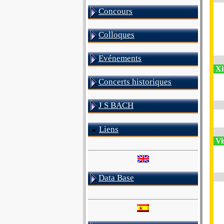
Concours
Colloques
Evénements
Xi
Concerts historiques
J S BACH
Liens
Vi
Data Base