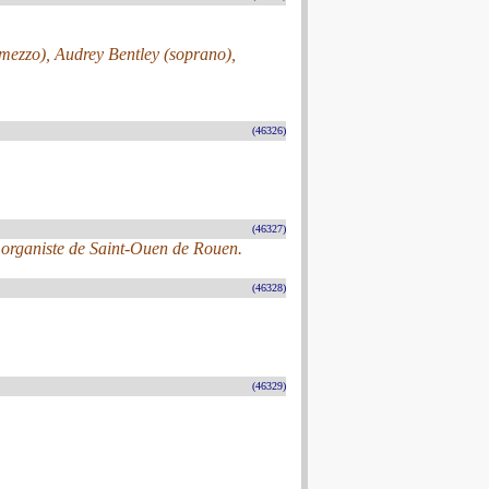
mezzo), Audrey Bentley (soprano),
(46326)
(46327)
, organiste de Saint-Ouen de Rouen.
(46328)
(46329)