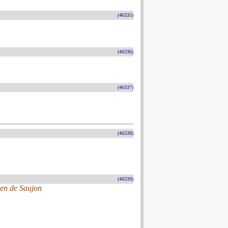
(46335)
(46336)
(46337)
(46338)
(46339)
sen de Saujon