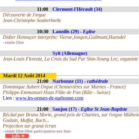
11:00
Clermont-l'Hérault (34)
Découverte de l'orgue
Jean-Christophe Souberbielle
10:30
Lannilis (29) -
Eglise
Didier Hennuyer interprète: Vierne,Jongen,Guilmant,Haendel
- entrée libre
Syit (Allemagne)
Jean-Louis Florentz, La Croix du Sud Par Shin-Young Lee, organiste
Mardi 12 Août 2014
21:00
Narbonne (11) -
cathédrale
Dominique Aubert Orgue (Chennevières sur Marnes - France)
Philippe-Emmanuel Haas Flûte de Pan (Bâle - Suisse)
Lien :
www.les-orgues-de-narbonne.com
21:00
Saujon (17) -
Eglise St Jean-Baptiste
Récital par Bruno Morin, grand prix de Chartres, sur l'orgue Mülhei
Guilain, Muffat, Bach...
Projection sur grand écran
- entrée libre-libre participation aux frais