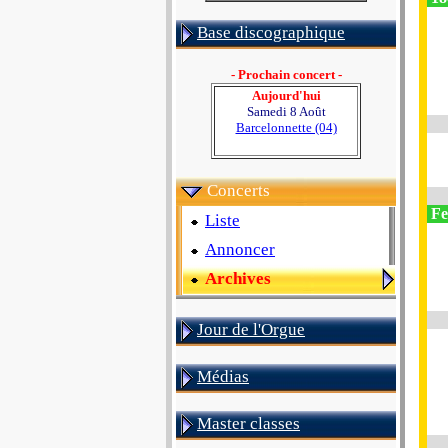
Base discographique
- Prochain concert -
Aujourd'hui
Samedi 8 Août
Barcelonnette (04)
Concerts
Fe
Liste
Annoncer
Archives
Jour de l'Orgue
Médias
Master classes