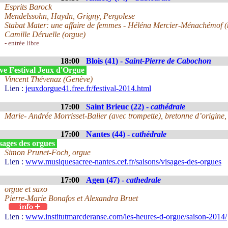
Esprits Barock
Mendelssohn, Haydn, Grigny, Pergolese
Stabat Mater: une affaire de femmes - Héléna Mercier-Ménachémof (
Camille Déruelle (orgue)
- entrée libre
18:00
Blois (41) -
Saint-Pierre de Cabochon
ve Festival Jeux d'Orgue
Vincent Thévenaz (Genève)
Lien :
jeuxdorgue41.free.fr/festival-2014.html
17:00
Saint Brieuc (22) -
cathédrale
Marie- Andrée Morrisset-Balier (avec trompette), bretonne d’origine
17:00
Nantes (44) -
cathédrale
sages des orgues
Simon Prunet-Foch, orgue
Lien :
www.musiquesacree-nantes.cef.fr/saisons/visages-des-orgues
17:00
Agen (47) -
cathedrale
orgue et saxo
Pierre-Marie Bonafos et Alexandra Bruet
Lien :
www.institutmarcderanse.com/les-heures-d-orgue/saison-2014/