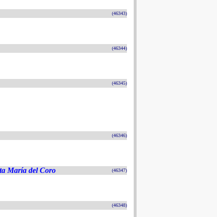
(46343)
(46344)
(46345)
(46346)
ta María del Coro
(46347)
(46348)