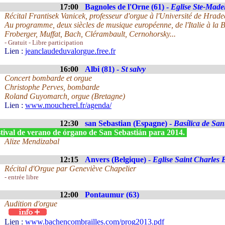
17:00
Bagnoles de l'Orne (61) -
Eglise Ste-Made
Récital Frantisek Vanicek, professeur d'orgue à l'Université de Hra
Au programme, deux siècles de musique européenne, de l'Italie à la 
Froberger, Muffat, Bach, Clérambault, Cernohorsky...
- Gratuit - Libre participation
Lien :
jeanclaudeduvalorgue.free.fr
16:00
Albi (81) -
St salvy
Concert bombarde et orgue
Christophe Perves, bombarde
Roland Guyomarch, orgue (Bretagne)
Lien :
www.moucherel.fr/agenda/
12:30
san Sebastian (Espagne) -
Basílica de San
stival de verano de órgano de San Sebastián para 2014.
Alize Mendizabal
12:15
Anvers (Belgique) -
Eglise Saint Charles
Récital d'Orgue par Geneviève Chapelier
- entrée libre
12:00
Pontaumur (63)
Audition d'orgue
Lien :
www.bachencombrailles.com/prog2013.pdf