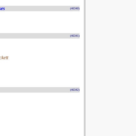
ses
(46340)
(46341)
ckett
(46342)