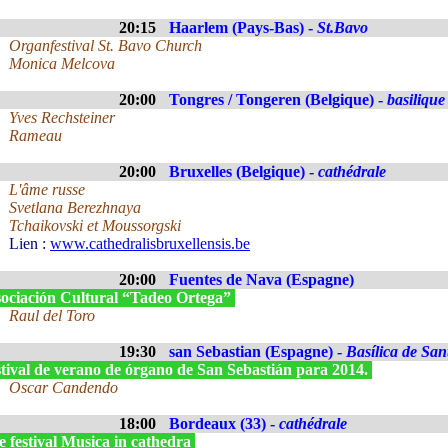
20:15
Haarlem (Pays-Bas) -
St.Bavo
Organfestival St. Bavo Church
Monica Melcova
20:00
Tongres / Tongeren (Belgique) -
basilique
Yves Rechsteiner
Rameau
20:00
Bruxelles (Belgique) -
cathédrale
L'âme russe
Svetlana Berezhnaya
Tchaikovski et Moussorgski
Lien :
www.cathedralisbruxellensis.be
20:00
Fuentes de Nava (Espagne)
ociación Cultural “Tadeo Ortega”
Raul del Toro
19:30
san Sebastian (Espagne) -
Basílica de San
stival de verano de órgano de San Sebastián para 2014.
Oscar Candendo
18:00
Bordeaux (33) -
cathédrale
 festival Musica in cathedra