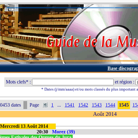
Base discogra
Mots clefs* :
et région :
* Dates (j/mm/aaaa) et/ou mots classés du plus important
0453 dates
Page
1
...
1541
1542
1543
1544
1545
15
Août 2014
Mercredi 13 Août 2014
20:30
Morez (39)
èmes Estivales des Orgues du Jura