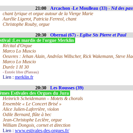
21:00
Arcachon -Le Moulleau (33) -
Nd des pas
chant lyrique et orgue autour de la Vierge Marie
Aurélie Ligerot, Patricia Ferreol, chant
Christophe Rouby, orgue
20:30
Obernai (67) -
Eglise Sts Pierre et Paul
stival :Les mardis de l'orgue Merklin
Récital d'Orgue
Marco Lo Muscio
Oeuvres : Jehan Alain, Andréas Willscher, Rick Wakemann, Steve Ha
Marco Lo Muscio
Durée 1 H 30
- Entrée libre (Plateau)
Lien :
merklin.fr
20:30
Les Rousses (39)
èmes Estivales des Orgues du Jura
Heinrich Scheidemann – Motets & chorals
Ensemble « Le Concert Brisé »
Alice Julien-Laferrière, violon
Odile Bernard, flûte à bec
Jean-Christophe Leclère, orgue
William Dongois, cornet et direction
Lien :
www.estivales-des-orgues.fr/