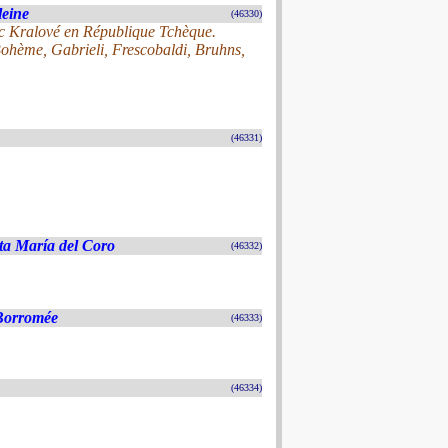
leine
(46330)
dec Kralové en République Tchèque.
Bohème, Gabrieli, Frescobaldi, Bruhns,
(46331)
ta María del Coro
(46332)
 Borromée
(46333)
(46334)