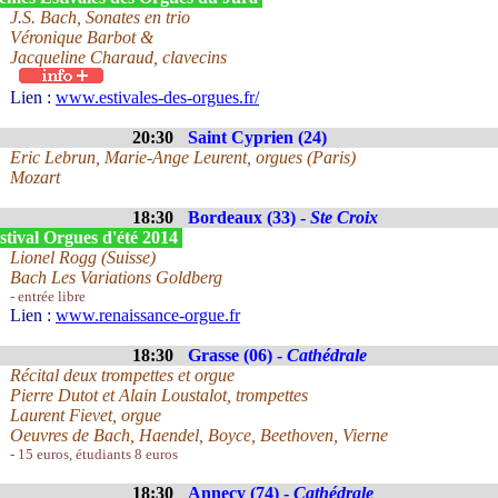
J.S. Bach, Sonates en trio
Véronique Barbot &
Jacqueline Charaud, clavecins
Lien :
www.estivales-des-orgues.fr/
20:30
Saint Cyprien (24)
Eric Lebrun, Marie-Ange Leurent, orgues (Paris)
Mozart
18:30
Bordeaux (33) -
Ste Croix
stival Orgues d'été 2014
Lionel Rogg (Suisse)
Bach Les Variations Goldberg
- entrée libre
Lien :
www.renaissance-orgue.fr
18:30
Grasse (06) -
Cathédrale
Récital deux trompettes et orgue
Pierre Dutot et Alain Loustalot, trompettes
Laurent Fievet, orgue
Oeuvres de Bach, Haendel, Boyce, Beethoven, Vierne
- 15 euros, étudiants 8 euros
18:30
Annecy (74) -
Cathédrale