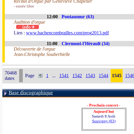
Récital d'Orgue par Geneviève Chapelier
- entrée libre
12:00
Pontaumur (63)
Audition d'orgue
Lien :
www.bachencombrailles.com/prog2013.pdf
11:00
Clermont-l'Hérault (34)
Découverte de l'orgue
Jean-Christophe Souberbielle
70468
Page
1
...
1541
1542
1543
1544
1545
154
dates
Base discographique
- Prochain concert -
Aujourd'hui
Samedi 8 Août
Souvigny (03)