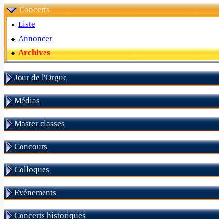
Concerts
Liste
Annoncer
Archives
Jour de l'Orgue
Médias
Master classes
Concours
Colloques
Evénements
Concerts historiques