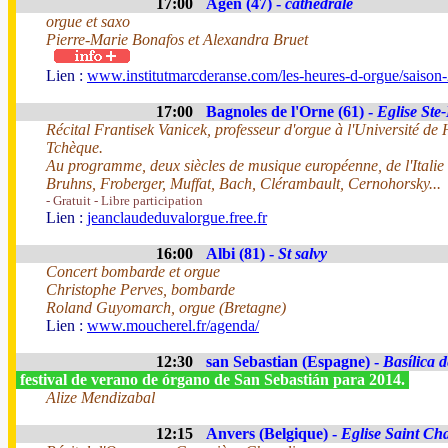
17:00
Agen (47) -
cathedrale
orgue et saxo
Pierre-Marie Bonafos et Alexandra Bruet
Lien :
www.institutmarcderanse.com/les-heures-d-orgue/saison
17:00
Bagnoles de l'Orne (61) -
Eglise Ste
Récital Frantisek Vanicek, professeur d'orgue à l'Université d
Tchèque.
Au programme, deux siècles de musique européenne, de l'Italie
Bruhns, Froberger, Muffat, Bach, Clérambault, Cernohorsky...
- Gratuit - Libre participation
Lien :
jeanclaudeduvalorgue.free.fr
16:00
Albi (81) -
St salvy
Concert bombarde et orgue
Christophe Perves, bombarde
Roland Guyomarch, orgue (Bretagne)
Lien :
www.moucherel.fr/agenda/
12:30
san Sebastian (Espagne) -
Basílica 
festival de verano de órgano de San Sebastián para 2014.
Alize Mendizabal
12:15
Anvers (Belgique) -
Eglise Saint Ch