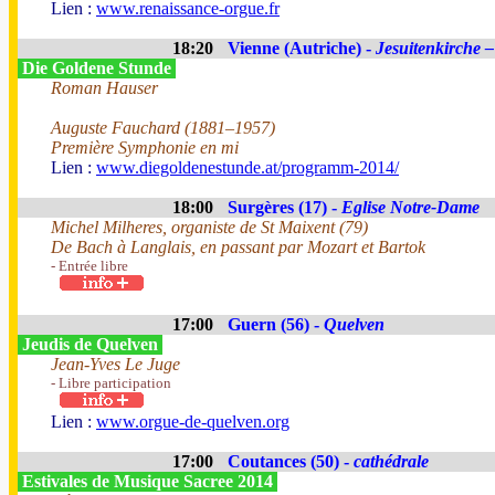
Lien :
www.renaissance-orgue.fr
18:20
Vienne (Autriche) -
Jesuitenkirche –
Die Goldene Stunde
Roman Hauser
Auguste Fauchard (1881–1957)
Première Symphonie en mi
Lien :
www.diegoldenestunde.at/programm-2014/
18:00
Surgères (17) -
Eglise Notre-Dame
Michel Milheres, organiste de St Maixent (79)
De Bach à Langlais, en passant par Mozart et Bartok
- Entrée libre
17:00
Guern (56) -
Quelven
Jeudis de Quelven
Jean-Yves Le Juge
- Libre participation
Lien :
www.orgue-de-quelven.org
17:00
Coutances (50) -
cathédrale
Estivales de Musique Sacree 2014