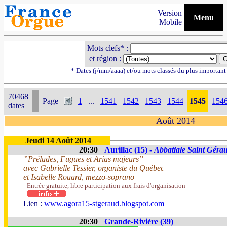
Version
Menu
Mobile
Mots clefs* :
et région :
* Dates (j/mm/aaaa) et/ou mots classés du plus importan
70468
Page
1
...
1541
1542
1543
1544
1545
154
dates
Août 2014
Jeudi 14 Août 2014
20:30
Aurillac (15) -
Abbatiale Saint Géra
”Préludes, Fugues et Arias majeurs”
avec Gabrielle Tessier, organiste du Québec
et Isabelle Rouard, mezzo-soprano
- Entrée gratuite, libre participation aux frais d'organisation
Lien :
www.agora15-stgeraud.blogspot.com
20:30
Grande-Rivière (39)