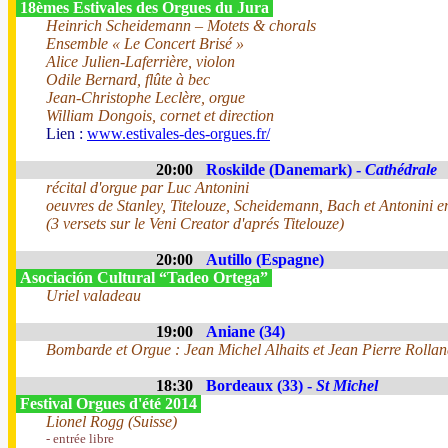
18èmes Estivales des Orgues du Jura
Heinrich Scheidemann – Motets & chorals
Ensemble « Le Concert Brisé »
Alice Julien-Laferrière, violon
Odile Bernard, flûte à bec
Jean-Christophe Leclère, orgue
William Dongois, cornet et direction
Lien :
www.estivales-des-orgues.fr/
20:00
Roskilde (Danemark) -
Cathédrale
récital d'orgue par Luc Antonini
oeuvres de Stanley, Titelouze, Scheidemann, Bach et Antonini e
(3 versets sur le Veni Creator d'aprés Titelouze)
20:00
Autillo (Espagne)
Asociación Cultural “Tadeo Ortega”
Uriel valadeau
19:00
Aniane (34)
Bombarde et Orgue : Jean Michel Alhaits et Jean Pierre Rolla
18:30
Bordeaux (33) -
St Michel
Festival Orgues d'été 2014
Lionel Rogg (Suisse)
- entrée libre