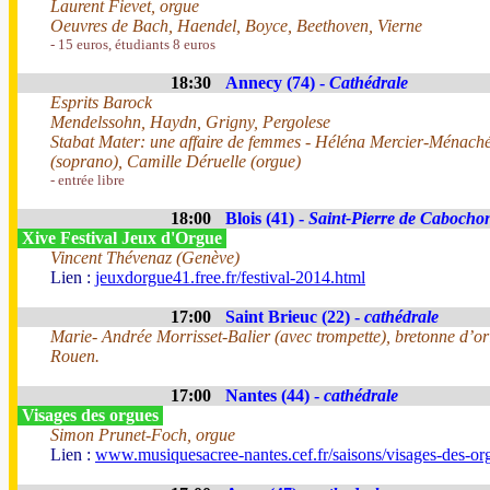
Laurent Fievet, orgue
Oeuvres de Bach, Haendel, Boyce, Beethoven, Vierne
- 15 euros, étudiants 8 euros
18:30
Annecy (74) -
Cathédrale
Esprits Barock
Mendelssohn, Haydn, Grigny, Pergolese
Stabat Mater: une affaire de femmes - Héléna Mercier-Ménach
(soprano), Camille Déruelle (orgue)
- entrée libre
18:00
Blois (41) -
Saint-Pierre de Cabocho
Xive Festival Jeux d'Orgue
Vincent Thévenaz (Genève)
Lien :
jeuxdorgue41.free.fr/festival-2014.html
17:00
Saint Brieuc (22) -
cathédrale
Marie- Andrée Morrisset-Balier (avec trompette), bretonne d’or
Rouen.
17:00
Nantes (44) -
cathédrale
Visages des orgues
Simon Prunet-Foch, orgue
Lien :
www.musiquesacree-nantes.cef.fr/saisons/visages-des-or