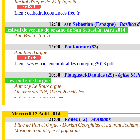
Récital d'orgue de Willy Ippolito
Lien :
cathedralecoutances.free.fr
12:30
san Sebastian (Espagne) -
Basílica 
festival de verano de órgano de San Sebastián para 2014.
Ana Belén García
12:00
Pontaumur (63)
Audition d'orgue
Lien :
www.bachencombrailles.com/prog2013.pdf
10:30
Plougastel-Daoulas (29) -
église St P
Les jeudis de l'orgue
Anthony Le Roux orgue
Oeuvres des 18è, 19è et 20è siècles
- Libre participation aux frais
Mercredi 13 Août 2014
21:00
Rodez (12) -
St Amans
Flûte de Pan et Orgue - Dorian Georghilas et Laurent Jochum
Musique romantique et populaire