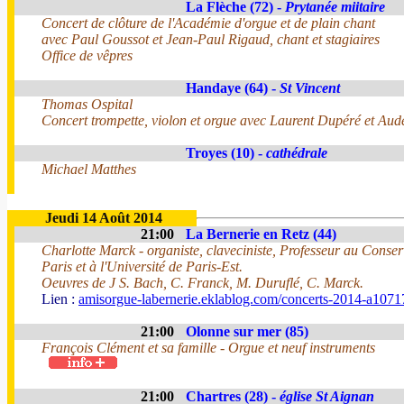
La Flèche (72) -
Prytanée miitaire
Concert de clôture de l'Académie d'orgue et de plain chant
avec Paul Goussot et Jean-Paul Rigaud, chant et stagiaires
Office de vêpres
Handaye (64) -
St Vincent
Thomas Ospital
Concert trompette, violon et orgue avec Laurent Dupéré et Aud
Troyes (10) -
cathédrale
Michael Matthes
Jeudi 14 Août 2014
21:00
La Bernerie en Retz (44)
Charlotte Marck - organiste, claveciniste, Professeur au Conse
Paris et à l'Université de Paris-Est.
Oeuvres de J S. Bach, C. Franck, M. Duruflé, C. Marck.
Lien :
amisorgue-labernerie.eklablog.com/concerts-2014-a107
21:00
Olonne sur mer (85)
François Clément et sa famille - Orgue et neuf instruments
21:00
Chartres (28) -
église St Aignan