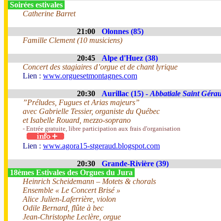
Soirées estivales
Catherine Barret
21:00
Olonnes (85)
Famille Clement (10 musiciens)
20:45
Alpe d'Huez (38)
Concert des stagiaires d’orgue et de chant lyrique
Lien :
www.orguesetmontagnes.com
20:30
Aurillac (15) -
Abbatiale Saint Géra
”Préludes, Fugues et Arias majeurs”
avec Gabrielle Tessier, organiste du Québec
et Isabelle Rouard, mezzo-soprano
- Entrée gratuite, libre participation aux frais d'organisation
Lien :
www.agora15-stgeraud.blogspot.com
20:30
Grande-Rivière (39)
18èmes Estivales des Orgues du Jura
Heinrich Scheidemann – Motets & chorals
Ensemble « Le Concert Brisé »
Alice Julien-Laferrière, violon
Odile Bernard, flûte à bec
Jean-Christophe Leclère, orgue