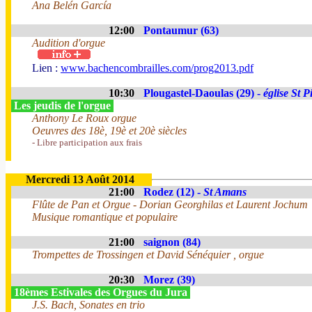
Ana Belén García
12:00
Pontaumur (63)
Audition d'orgue
Lien :
www.bachencombrailles.com/prog2013.pdf
10:30
Plougastel-Daoulas (29) -
église St P
Les jeudis de l'orgue
Anthony Le Roux orgue
Oeuvres des 18è, 19è et 20è siècles
- Libre participation aux frais
Mercredi 13 Août 2014
21:00
Rodez (12) -
St Amans
Flûte de Pan et Orgue - Dorian Georghilas et Laurent Jochum
Musique romantique et populaire
21:00
saignon (84)
Trompettes de Trossingen et David Sénéquier , orgue
20:30
Morez (39)
18èmes Estivales des Orgues du Jura
J.S. Bach, Sonates en trio