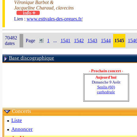
Véronique Barbot &
Jacqueline Charaud, clavecins
Lien :
www.estivales-des-orgues.fr/
70482
Page
1
...
1541
1542
1543
1544
1545
154
dates
Base discographique
- Prochain concert -
Aujourd'hui
Dimanche 9 Août
Senlis (60)
cathedrale
Concerts
Liste
Annoncer