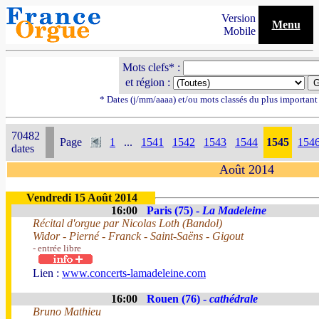
Version
Menu
Mobile
Mots clefs* :
et région :
* Dates (j/mm/aaaa) et/ou mots classés du plus importan
70482
Page
1
...
1541
1542
1543
1544
1545
154
dates
Août 2014
Vendredi 15 Août 2014
16:00
Paris (75) -
La Madeleine
Récital d'orgue par Nicolas Loth (Bandol)
Widor - Pierné - Franck - Saint-Saëns - Gigout
- entrée libre
Lien :
www.concerts-lamadeleine.com
16:00
Rouen (76) -
cathédrale
Bruno Mathieu