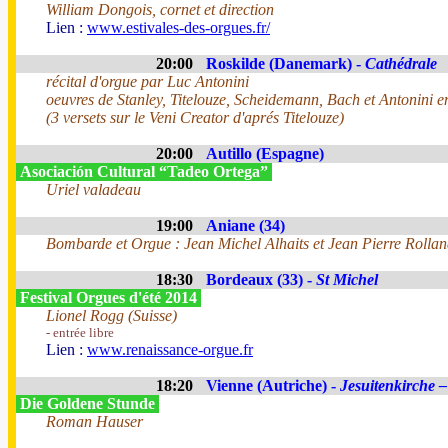
William Dongois, cornet et direction
Lien :
www.estivales-des-orgues.fr/
20:00
Roskilde (Danemark) -
Cathédrale
récital d'orgue par Luc Antonini
oeuvres de Stanley, Titelouze, Scheidemann, Bach et Antonini e
(3 versets sur le Veni Creator d'aprés Titelouze)
20:00
Autillo (Espagne)
Asociación Cultural “Tadeo Ortega”
Uriel valadeau
19:00
Aniane (34)
Bombarde et Orgue : Jean Michel Alhaits et Jean Pierre Rolla
18:30
Bordeaux (33) -
St Michel
Festival Orgues d'été 2014
Lionel Rogg (Suisse)
- entrée libre
Lien :
www.renaissance-orgue.fr
18:20
Vienne (Autriche) -
Jesuitenkirche –
Die Goldene Stunde
Roman Hauser