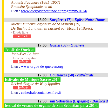
Auguste Fauchard (1881–1957)
Première Symphonie en mi
Lien :
www.diegoldenestunde.at/programm-2014/
18:00
Surgères (17) -
Eglise Notre-Dame
Michel Milheres, organiste de St Maixent (79)
De Bach à Langlais, en passant par Mozart et Bartok
- Entrée libre
17:00
Guern (56) -
Quelven
Jeudis de Quelven
Jean-Yves Le Juge
- Libre participation
Lien :
www.orgue-de-quelven.org
17:00
Coutances (50) -
cathédrale
Estivales de Musique Sacree 2014
Récital d'orgue de Willy Ippolito
Lien :
cathedralecoutances.free.fr
12:30
san Sebastian (Espagne) -
Basílica 
festival de verano de órgano de San Sebastián para 2014.