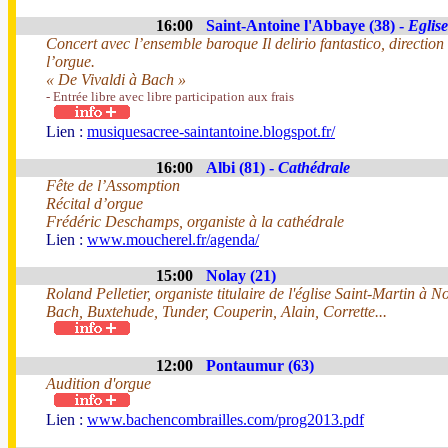
16:00
Saint-Antoine l'Abbaye (38) -
Eglise
Concert avec l’ensemble baroque Il delirio fantastico, direction
l’orgue.
« De Vivaldi à Bach »
- Entrée libre avec libre participation aux frais
Lien :
musiquesacree-saintantoine.blogspot.fr/
16:00
Albi (81) -
Cathédrale
Fête de l’Assomption
Récital d’orgue
Frédéric Deschamps, organiste à la cathédrale
Lien :
www.moucherel.fr/agenda/
15:00
Nolay (21)
Roland Pelletier, organiste titulaire de l'église Saint-Martin à No
Bach, Buxtehude, Tunder, Couperin, Alain, Corrette...
12:00
Pontaumur (63)
Audition d'orgue
Lien :
www.bachencombrailles.com/prog2013.pdf