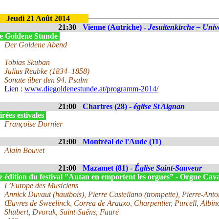
Jeudi 21 Août 2014
21:30
Vienne (Autriche) -
Jesuitenkirche – Unive
e Goldene Stunde
Der Goldene Abend
Tobias Skuban
Julius Reubke (1834–1858)
Sonate über den 94. Psalm
Lien :
www.diegoldenestunde.at/programm-2014/
21:00
Chartres (28) -
église St Aignan
rées estivales
Françoise Dornier
21:00
Montréal de l'Aude (11)
Alain Bouvet
21:00
Mazamet (81) -
Église Saint-Sauveur
 édition du festival ”Autan en emportent les orgues” - Orgue Cava
L’Europe des Musiciens
Annick Duvaut (hautbois), Pierre Castellano (trompette), Pierre-Ant
Œuvres de Sweelinck, Correa de Arauxo, Charpentier, Purcell, Albin
Shubert, Dvorak, Saint-Saëns, Fauré