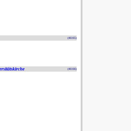
(46165)
rsitätskirche
(46166)