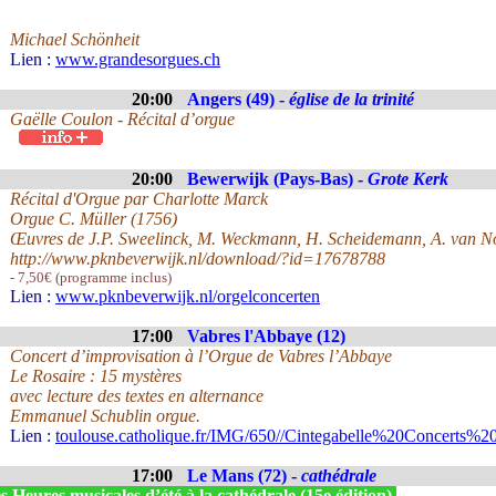
Michael Schönheit
Lien :
www.grandesorgues.ch
20:00
Angers (49) -
église de la trinité
Gaëlle Coulon - Récital d’orgue
20:00
Bewerwijk (Pays-Bas) -
Grote Kerk
Récital d'Orgue par Charlotte Marck
Orgue C. Müller (1756)
Œuvres de J.P. Sweelinck, M. Weckmann, H. Scheidemann, A. van Noo
http://www.pknbeverwijk.nl/download/?id=17678788
- 7,50€ (programme inclus)
Lien :
www.pknbeverwijk.nl/orgelconcerten
17:00
Vabres l'Abbaye (12)
Concert d’improvisation à l’Orgue de Vabres l’Abbaye
Le Rosaire : 15 mystères
avec lecture des textes en alternance
Emmanuel Schublin orgue.
Lien :
toulouse.catholique.fr/IMG/650//Cintegabelle%20Concerts%
17:00
Le Mans (72) -
cathédrale
 Heures musicales d’été à la cathédrale (15e édition)