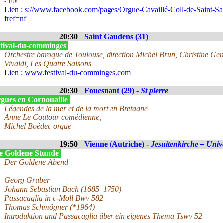
- 10€
Lien :
s://www.facebook.com/pages/Orgue-Cavaillé-Coll-de-Saint-
fref=nf
20:30
Saint Gaudens (31)
stival-du-comminges
Orchestre baroque de Toulouse, direction Michel Brun, Christine Gen
Vivaldi, Les Quatre Saisons
Lien :
www.festival-du-comminges.com
20:30
Fouesnant (29) -
St pierre
gues en Cornouaille
Légendes de la mer et de la mort en Bretagne
Anne Le Coutour comédienne,
Michel Boédec orgue
19:50
Vienne (Autriche) -
Jesuitenkirche – Unive
e Goldene Stunde
Der Goldene Abend
Georg Gruber
Johann Sebastian Bach (1685–1750)
Passacaglia in c-Moll Bwv 582
Thomas Schmögner (*1964)
Introduktion und Passacaglia über ein eigenes Thema Tswv 52