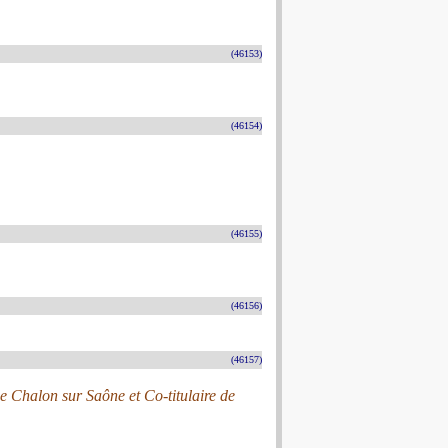
(46153)
(46154)
(46155)
(46156)
(46157)
e Chalon sur Saône et Co-titulaire de