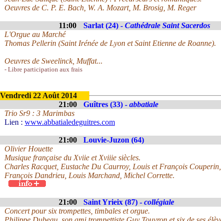
Oeuvres de C. P. E. Bach, W. A. Mozart, M. Brosig, M. Reger
11:00
Sarlat (24) -
Cathédrale Saint Sacerdos
L'Orgue au Marché
Thomas Pellerin (Saint Irénée de Lyon et Saint Etienne de Roanne).
Oeuvres de Sweelinck, Muffat...
- Libre participation aux frais
Vendredi 22 Août 2014
21:00
Guîtres (33) -
abbatiale
Trio Sr9 : 3 Marimbas
Lien :
www.abbatialedeguitres.com
21:00
Louvie-Juzon (64)
Olivier Houette
Musique française du Xviie et Xviiie siècles.
Charles Racquet, Eustache Du Caurroy, Louis et François Couperin,
François Dandrieu, Louis Marchand, Michel Corrette.
21:00
Saint Yrieix (87) -
collégiale
Concert pour six trompettes, timbales et orgue.
Philippe Dubeau, son ami trompettiste Guy Touvron et six de ses élèv