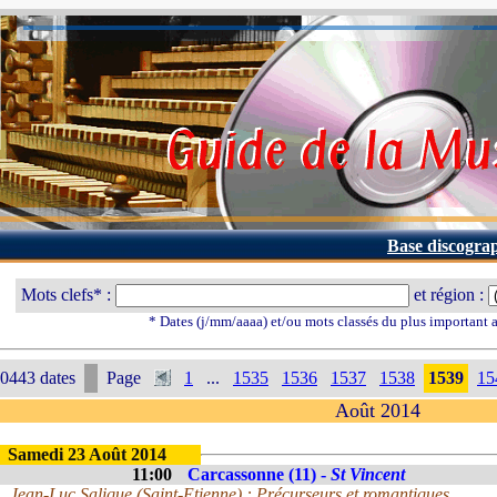
Base discogra
Mots clefs* :
et région :
* Dates (j/mm/aaaa) et/ou mots classés du plus important
0443 dates
Page
1
...
1535
1536
1537
1538
1539
15
Août 2014
Samedi 23 Août 2014
11:00
Carcassonne (11) -
St Vincent
Jean-Luc Salique (Saint-Etienne) : Précurseurs et romantiques.