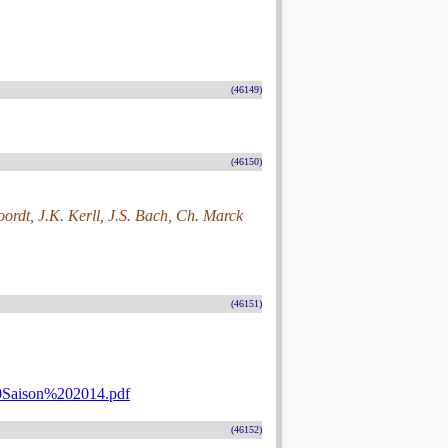
(46149)
(46150)
rdt, J.K. Kerll, J.S. Bach, Ch. Marck
(46151)
20Saison%202014.pdf
(46152)