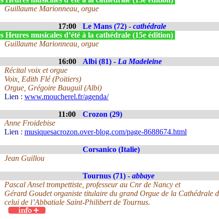
Guillaume Marionneau, orgue
17:00
Le Mans (72) -
cathédrale
 Heures musicales d’été à la cathédrale (15e édition)
Guillaume Marionneau, orgue
16:00
Albi (81) -
La Madeleine
Récital voix et orgue
Voix, Edith Flé (Poitiers)
Orgue, Grégoire Bauguil (Albi)
Lien :
www.moucherel.fr/agenda/
11:00
Crozon (29)
Anne Froidebise
Lien :
musiquesacrozon.over-blog.com/page-8688674.html
Corsanico (Italie)
Jean Guillou
Tournus (71) -
abbaye
Pascal Ansel trompettiste, professeur au Cnr de Nancy et
Gérard Goudet organiste titulaire du grand Orgue de la Cathédrale d
celui de l’Abbatiale Saint-Philibert de Tournus.