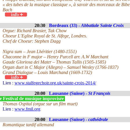
« des tubes de la musique classique », à savoir des morceaux de Biber
Bach
20:30
Bordeaux (33) -
Abbatiale Sainte Croix
Orgue: Richard Brasier, Tak Chow
Choeur L’Eglise Royal de St. Alfege, Londres.
Chef de Choeur: Stephen Dagg
Nigra sum – Jean Lhéritier (1480-1551)
Chaconne in F major – Henry Purcell arr. A.W Marchant
Gaude Gloriosa dei Mater – Thomas Tallis (1505-1585)
Organ duet in C Major (Allegro) – Samuel Wesley (1766-1837)
Grand Dialogue – Louis Marchand (1669-1732)
Lien :
www.stalfegechoir.org.uk/sainte-croix-2014/
20:00
Lausanne (Suisse) -
St François
e Festival de musique improvisée
Thomas Ospital (orgue sur un film muet)
Lien :
www.fmil.org
20:00
Lausanne (Suisse) -
cathédrale
Romantique tardif allemand