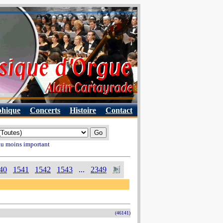
phique
Concerts
Histoire
Contact
 au moins important
40
1541
1542
1543
...
2349
(46141)