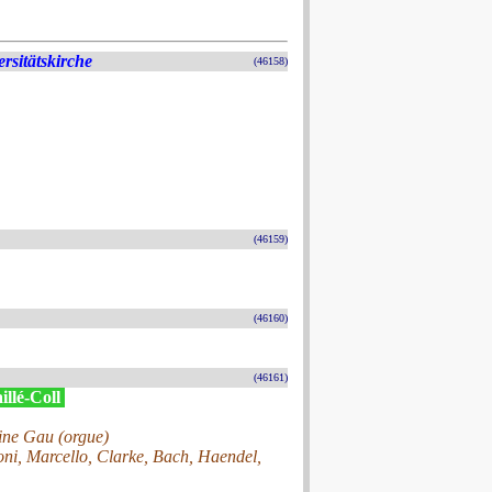
rsitätskirche
(46158)
(46159)
(46160)
(46161)
illé-Coll
oine Gau (orgue)
oni, Marcello, Clarke, Bach, Haendel,