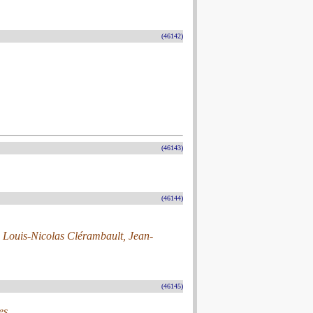
(46142)
(46143)
(46144)
 Louis-Nicolas Clérambault, Jean-
(46145)
es