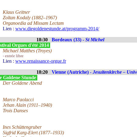
Klaus Geitner
Zoltan Kodaly (1882–1967)
Organoedia ad Missam Lectam
Lien :
www.diegoldenestunde.at/programm-2014/
18:30
Bordeaux (33) -
St Michel
stival Orgues d'été 2014
Michael Matthes (Troyes)
- entrée libre
Lien :
www.renaissance-orgue.fr
18:20
Vienne (Autriche) -
Jesuitenkirche – Unive
e Goldene Stunde
Der Goldene Abend
Marco Paolacci
Jehan Alain (1911–1940)
Trois Danses
Ines Schüttengruber
Sigfrid Karg-Elert (1877–1933)