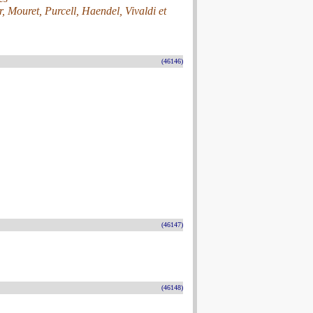
, Mouret, Purcell, Haendel, Vivaldi et
(46146)
(46147)
(46148)