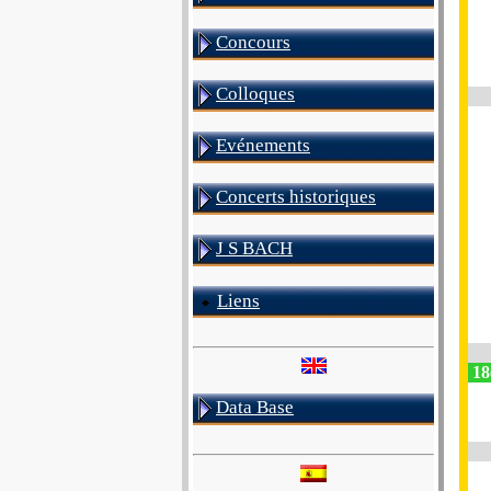
Concours
Colloques
Evénements
Concerts historiques
J S BACH
Liens
18
Data Base