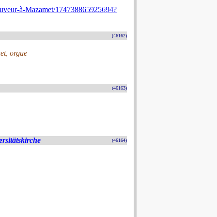
Sauveur-à-Mazamet/174738865925694?
(46162)
et, orgue
(46163)
rsitätskirche
(46164)