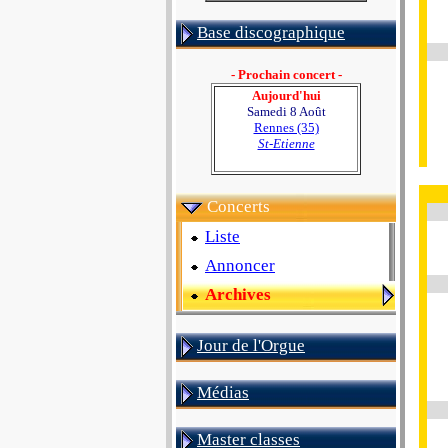
Base discographique
- Prochain concert -
Aujourd'hui
Samedi 8 Août
Rennes (35)
St-Etienne
Concerts
Liste
Annoncer
Archives
Jour de l'Orgue
Médias
Master classes