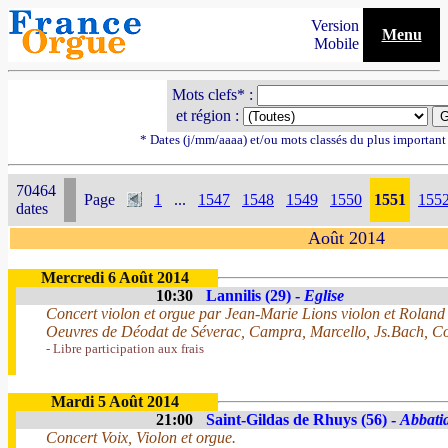
Version
Menu
Mobile
Mots clefs* :
et région :
* Dates (j/mm/aaaa) et/ou mots classés du plus importan
70464
Page
1
...
1547
1548
1549
1550
1551
155
dates
Août 2014
Mercredi 6 Août 2014
10:30
Lannilis (29) -
Eglise
Concert violon et orgue par Jean-Marie Lions violon et Rolan
Oeuvres de Déodat de Séverac, Campra, Marcello, Js.Bach, Cor
- Libre participation aux frais
Mardi 5 Août 2014
21:00
Saint-Gildas de Rhuys (56) -
Abbatia
Concert Voix, Violon et orgue.