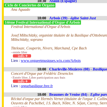
18:30
Ataun (Espagne)
Ciclo de Conciertos de Órgano
Ana Aguado
18:00
Arbois (39) -
église Saint-Just
14ème Festival International d'Orgue d'Arbois
Festival International d'Orgue d'Arbois
Josef Miltschitzky, organiste titulaire de la Basilique d'Ottobeu
Miltschitzky, soprano
Titelouze, Couperin, Nivers, Marchand, Cpe Bach
- entrée libre
Lien :
www.orgueetmusiques.wix.com/Arbois
18:00
Charleville-Mezieres (08) -
Basiliqu
Concert d'Orgue par Frédéric Desenclos
- Entrée libre, Libre participation aux frais
Lien :
orguebasilique.free.fr
18:00
Beaumes de Venise (84) -
Eglise paro
Récital d'orgue par Hermès Vernet (titulaire de l'orgue J. Callin
Oeuvres de Pachelbel, J.S. Bach, Nôtre, N. Séjan, Czerny, Ster