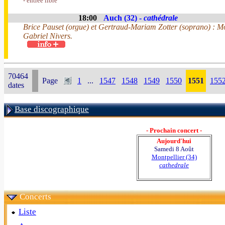
- entrée libre
18:00
Auch (32) -
cathédrale
Brice Pauset (orgue) et Gertraud-Mariam Zotter (soprano) : Mo
Gabriel Nivers.
70464
Page
1
...
1547
1548
1549
1550
1551
155
dates
Base discographique
- Prochain concert -
Aujourd'hui
Samedi 8 Août
Montpellier (34)
cathedrale
Concerts
Liste