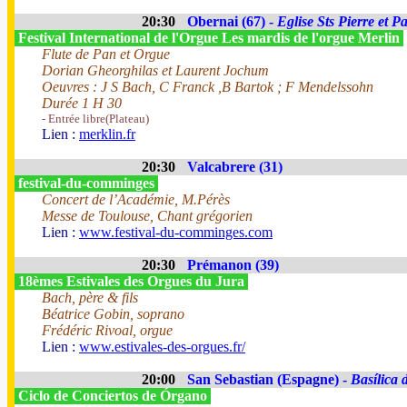
20:30
Obernai (67) -
Eglise Sts Pierre et P
Festival International de l'Orgue Les mardis de l'orgue Merlin
Flute de Pan et Orgue
Dorian Gheorghilas et Laurent Jochum
Oeuvres : J S Bach, C Franck ,B Bartok ; F Mendelssohn
Durée 1 H 30
- Entrée libre(Plateau)
Lien :
merklin.fr
20:30
Valcabrere (31)
festival-du-comminges
Concert de l’Académie, M.Pérès
Messe de Toulouse, Chant grégorien
Lien :
www.festival-du-comminges.com
20:30
Prémanon (39)
18èmes Estivales des Orgues du Jura
Bach, père & fils
Béatrice Gobin, soprano
Frédéric Rivoal, orgue
Lien :
www.estivales-des-orgues.fr/
20:00
San Sebastian (Espagne) -
Basílica 
Ciclo de Conciertos de Órgano