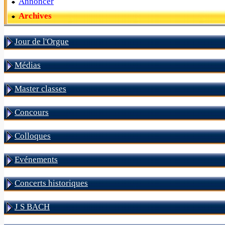
Annoncer
Archives
Jour de l'Orgue
Médias
Master classes
Concours
Colloques
Evénements
Concerts historiques
J S BACH