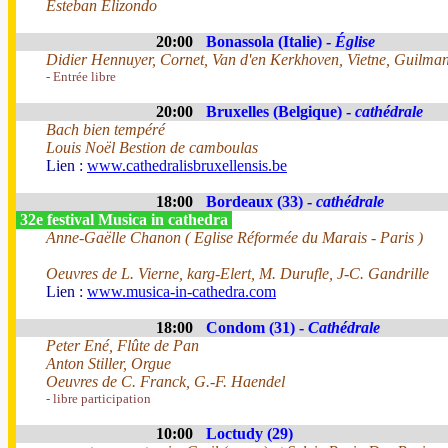
Esteban Elizondo
20:00
Bonassola (Italie) -
Église
Didier Hennuyer, Cornet, Van d'en Kerkhoven, Vietne, Guilman
- Entrée libre
20:00
Bruxelles (Belgique) -
cathédrale
Bach bien tempéré
Louis Noël Bestion de camboulas
Lien :
www.cathedralisbruxellensis.be
18:00
Bordeaux (33) -
cathédrale
32e festival Musica in cathedra
Anne-Gaëlle Chanon ( Eglise Réformée du Marais - Paris )
Oeuvres de L. Vierne, karg-Elert, M. Durufle, J-C. Gandrille
Lien :
www.musica-in-cathedra.com
18:00
Condom (31) -
Cathédrale
Peter Ené, Flûte de Pan
Anton Stiller, Orgue
Oeuvres de C. Franck, G.-F. Haendel
- libre participation
10:00
Loctudy (29)