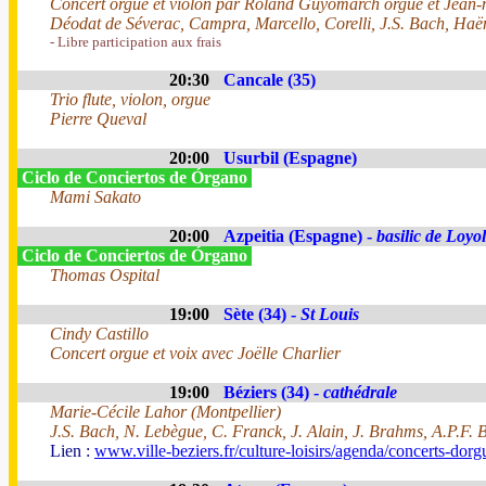
Concert orgue et violon par Roland Guyomarch orgue et Jean-m
Déodat de Séverac, Campra, Marcello, Corelli, J.S. Bach, Haën
- Libre participation aux frais
20:30
Cancale (35)
Trio flute, violon, orgue
Pierre Queval
20:00
Usurbil (Espagne)
Ciclo de Conciertos de Órgano
Mami Sakato
20:00
Azpeitia (Espagne) -
basilic de Loyo
Ciclo de Conciertos de Órgano
Thomas Ospital
19:00
Sète (34) -
St Louis
Cindy Castillo
Concert orgue et voix avec Joëlle Charlier
19:00
Béziers (34) -
cathédrale
Marie-Cécile Lahor (Montpellier)
J.S. Bach, N. Lebègue, C. Franck, J. Alain, J. Brahms, A.P.F. 
Lien :
www.ville-beziers.fr/culture-loisirs/agenda/concerts-dor