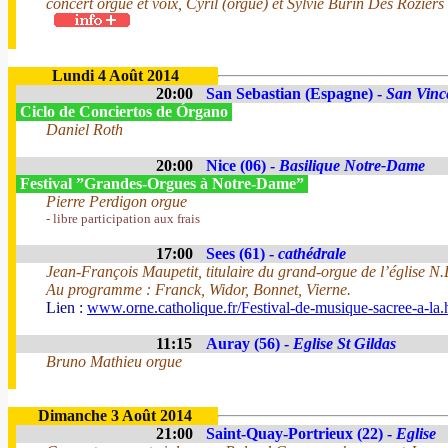
concert orgue et voix, Cyril (orgue) et Sylvie Burin Des Roziers 
Lundi 4 Août 2014
20:00
San Sebastian (Espagne) -
San Vinc
Ciclo de Conciertos de Órgano
Daniel Roth
20:00
Nice (06) -
Basilique Notre-Dame
Festival ”Grandes-Orgues à Notre-Dame”
Pierre Perdigon orgue
- libre participation aux frais
17:00
Sees (61) -
cathédrale
Jean-François Maupetit, titulaire du grand-orgue de l’église N
Au programme : Franck, Widor, Bonnet, Vierne.
Lien :
www.orne.catholique.fr/Festival-de-musique-sacree-a-la.
11:15
Auray (56) -
Eglise St Gildas
Bruno Mathieu orgue
Dimanche 3 Août 2014
21:00
Saint-Quay-Portrieux (22) -
Eglise