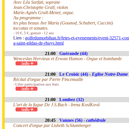
Avec Léa Sarfati, soprane
Jean-Christophe Grall, violon
Marie-Agnès Grall-Menet, orgue.
Au programme :
les plus beaux Ave Maria (Gounod, Schubert, Caccini)
toccatas et sonates.
- 10 €, 5 €, gratuit - 12 ans
Lien :
golfedumorbihan.fr/fetes-et-evenements/event-32571-con
a-saint-gildas-de-rhuys.html
21:00
Guérande (44)
Wenceslas Hervieux et Erwan Hamon - Orgue et bombarde
21:00
Le Croisic (44) -
Eglise Notre-Dame 
Récital d'orgue par Pierre Pincemaille
- Libre participation aux frais
21:00
Lombez (32)
L'art de la fugue De J.S.Bach - Irena KosíKová
20:45
Vannes (56) -
cathédrale
Concert d'orgue par Lisbeth Schlumberger