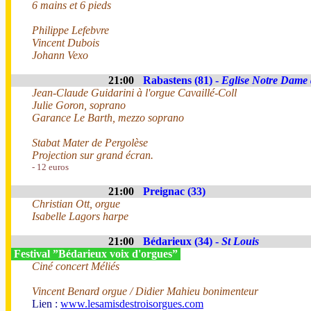
6 mains et 6 pieds
Philippe Lefebvre
Vincent Dubois
Johann Vexo
21:00
Rabastens (81) -
Eglise Notre Dame
Jean-Claude Guidarini à l'orgue Cavaillé-Coll
Julie Goron, soprano
Garance Le Barth, mezzo soprano
Stabat Mater de Pergolèse
Projection sur grand écran.
- 12 euros
21:00
Preignac (33)
Christian Ott, orgue
Isabelle Lagors harpe
21:00
Bédarieux (34) -
St Louis
Festival ”Bédarieux voix d'orgues”
Ciné concert Méliés
Vincent Benard orgue / Didier Mahieu bonimenteur
Lien :
www.lesamisdestroisorgues.com