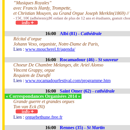
”Musiques Royales”
avec Francis Hardy, Trompette,
et Christian Mouyen, au Grand Orgue Joseph Merklin(1869) //
- 15€, 10€ (adhérents),8€ enfant de plus de 12 ans et étudiants, gratuit c
16:00
Albi (81) -
Cathédrale
Récital d’orgue
Johann Vexo, organiste, Notre-Dame de Paris,
Lien :
www.moucherel.fr/agenda/
16:00
Rocamadour (46) -
St sauveur
Choeur De Chambre Melanges, dir. Ariel Alonso
Vincent Grappy, orgue
Requiem de Duruflé
Lien :
www.rocamadourfestival.com/programme.htm
16:00
Saint Omer (62) -
cathédrale
« Correspondances Organisées 2014 »
Grande guerre et grandes orgues
Ton van Eck (Nl)
Lien :
orguebethune.free.fr
16:00
Rennes (35) -
St Martin