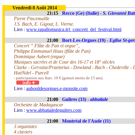
Vendredi 8 Août 2014
21:15
Recco (Ge) (Italie) -
S. Giovanni Batt
Pierre Pincemaille
J.S. Bach, E. Gigout, L. Vierne.
Lien :
www.rapallomusica.it/i_concerti_del_festival.html
21:00
Bort-Les-Orgues (19) -
Eglise St-ge
Concert ” Flûte de Pan et orgue”,
Philippe Emmanuel Haas (flûte de Pan)
Dominique Aubert (orgue)
Musiques sacrées et de Cour des 16-17 et 18° siècles
Clarke - Gervaise/Praetorius - Dowland - Bach - Chedeville - D
HaëNdel - Purcell
- participation aux frais: 10 € (gratuit moins de 15 ans)
Lien :
auborddesorgues.e-monsite.com
21:00
Guîtres (33) -
abbatiale
Orchestre de Madagascar
Lien :
www.abbatialedeguitres.com
21:00
Montréal de l'Aude (11)
3 organistes
4 claviers