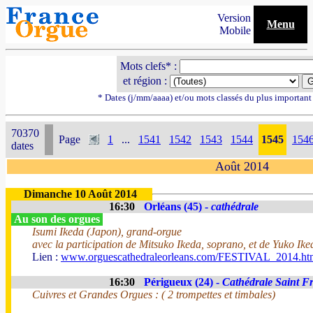
Version
Menu
Mobile
Mots clefs* :
et région :
* Dates (j/mm/aaaa) et/ou mots classés du plus importan
70370
Page
1
...
1541
1542
1543
1544
1545
154
dates
Août 2014
Dimanche 10 Août 2014
16:30
Orléans (45) -
cathédrale
Au son des orgues
Isumi Ikeda (Japon), grand-orgue
avec la participation de Mitsuko Ikeda, soprano, et de Yuko Ik
Lien :
www.orguescathedraleorleans.com/FESTIVAL_2014.ht
16:30
Périgueux (24) -
Cathédrale Saint F
Cuivres et Grandes Orgues : ( 2 trompettes et timbales)