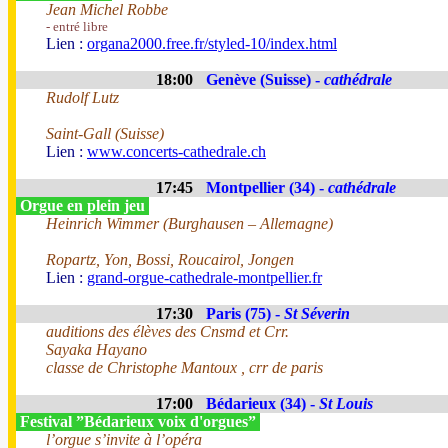
Jean Michel Robbe
- entré libre
Lien :
organa2000.free.fr/styled-10/index.html
18:00
Genève (Suisse) -
cathédrale
Rudolf Lutz
Saint-Gall (Suisse)
Lien :
www.concerts-cathedrale.ch
17:45
Montpellier (34) -
cathédrale
Orgue en plein jeu
Heinrich Wimmer (Burghausen – Allemagne)
Ropartz, Yon, Bossi, Roucairol, Jongen
Lien :
grand-orgue-cathedrale-montpellier.fr
17:30
Paris (75) -
St Séverin
auditions des élèves des Cnsmd et Crr.
Sayaka Hayano
classe de Christophe Mantoux , crr de paris
17:00
Bédarieux (34) -
St Louis
Festival ”Bédarieux voix d'orgues”
l’orgue s’invite à l’opéra