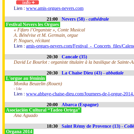
Lien :
www.amis-orgues-nevers.com
21:00
Nevers (58) -
cathédrale
Festival Nevers les Orgues
« Fifaro l’Organiste », Conte Musical
A. Bénévise et M. Germain, orgue
P. Nogues, récitant
Lien :
amis-orgues-nevers.com/Festival_-_Concerts_files/Cale
20:30
Cancale (35)
David Le Bourlot : organiste titulaire à la basilique de Sainte-
20:30
La Chaise Dieu (43) -
abbatiale
L'orgue au féminin
Monika Beuzelin (Rouen)
- 14e
Lien :
www.abbaye-chaise-dieu.com/Journees-de-l-orgue-2014
20:00
Abarca (Espagne)
Asociación Cultural “Tadeo Ortega”
Ana Aguado
18:30
Saint Rémy de Provence (13) -
Coll
Organa 2014