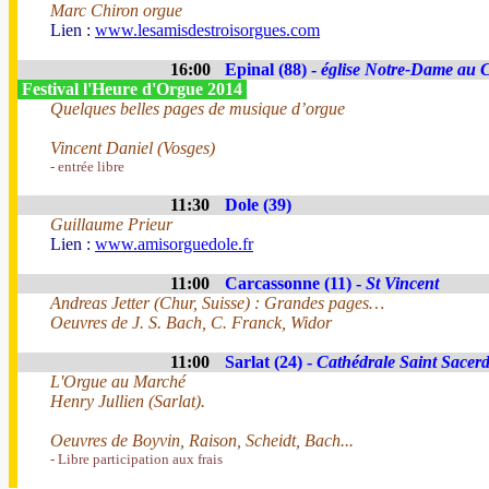
Marc Chiron orgue
Lien :
www.lesamisdestroisorgues.com
16:00
Epinal (88) -
église Notre-Dame au C
Festival l'Heure d'Orgue 2014
Quelques belles pages de musique d’orgue
Vincent Daniel (Vosges)
- entrée libre
11:30
Dole (39)
Guillaume Prieur
Lien :
www.amisorguedole.fr
11:00
Carcassonne (11) -
St Vincent
Andreas Jetter (Chur, Suisse) : Grandes pages…
Oeuvres de J. S. Bach, C. Franck, Widor
11:00
Sarlat (24) -
Cathédrale Saint Sacer
L'Orgue au Marché
Henry Jullien (Sarlat).
Oeuvres de Boyvin, Raison, Scheidt, Bach...
- Libre participation aux frais