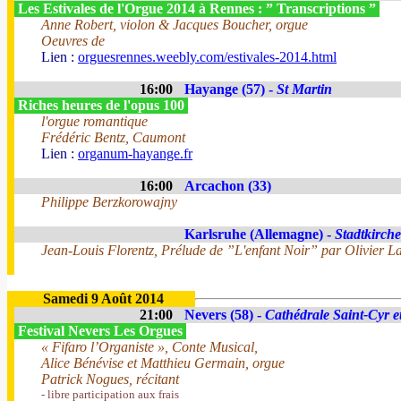
Les Estivales de l'Orgue 2014 à Rennes : ” Transcriptions ”
Anne Robert, violon & Jacques Boucher, orgue
Oeuvres de
Lien :
orguesrennes.weebly.com/estivales-2014.html
16:00
Hayange (57) -
St Martin
Riches heures de l'opus 100
l'orgue romantique
Frédéric Bentz, Caumont
Lien :
organum-hayange.fr
16:00
Arcachon (33)
Philippe Berzkorowajny
Karlsruhe (Allemagne) -
Stadtkirche
Jean-Louis Florentz, Prélude de ”L'enfant Noir” par Olivier La
Samedi 9 Août 2014
21:00
Nevers (58) -
Cathédrale Saint-Cyr et
Festival Nevers Les Orgues
« Fifaro l’Organiste », Conte Musical,
Alice Bénévise et Matthieu Germain, orgue
Patrick Nogues, récitant
- libre participation aux frais