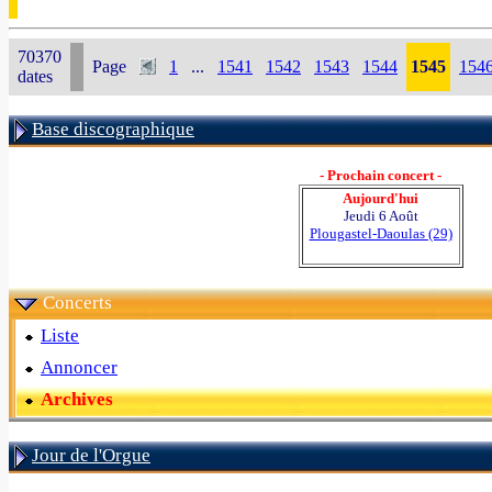
70370
Page
1
...
1541
1542
1543
1544
1545
154
dates
Base discographique
- Prochain concert -
Aujourd'hui
Jeudi 6 Août
Plougastel-Daoulas (29)
Concerts
Liste
Annoncer
Archives
Jour de l'Orgue