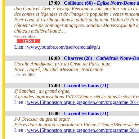
17:00
Collioure (66) -
Église Notre-Dame 
duo Canticel. Avec « Voyage Féerique » vous partirez sur la tra
des contes et légendes et de l'imagerie populaire : venez rencont
Peer Gynt, à Carthage dans le palais de la reine Didon de Purce
côtoient des personnages magiques. soudain Moussorgski fait a
château médiéval hanté …
- entrée libre
Lien :
www.youtube.com/user/cerecital#p/u
16:00
Chartres (28) -
Cathédrale Notre-D
Coralie Amedjkane, prix du Cnsm de Paris, joue:
Bach, Dupré, Duruflé, Messiaen, Tournemire
- entrée libre
15:00
Luxeuil les bains (71)
Jf Sanchez , au grand orgue,
3 grandes Improvisations 16/17/18èmes siècles dans le style Fr
Lien :
www.15hnonstop-orgue-gregorien.com/programme-201
11:00
Luxeuil les bains (71)
J-J Griesser au grand orgue
Pièces dans le grand répertoire du 16ème /17ème/18ème siècle
Lien :
www.15hnonstop-orgue-gregorien.com/programme-201