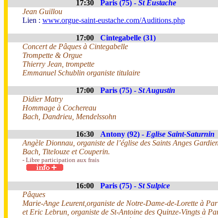
17:30
Paris (75) -
St Eustache
Jean Guillou
Lien :
www.orgue-saint-eustache.com/Auditions.php
17:00
Cintegabelle (31)
Concert de Pâques à Cintegabelle
Trompette & Orgue
Thierry Jean, trompette
Emmanuel Schublin organiste titulaire
17:00
Paris (75) -
St Augustin
Didier Matry
Hommage à Cochereau
Bach, Dandrieu, Mendelssohn
16:30
Antony (92) -
Eglise Saint-Saturnin
Angèle Dionnau, organiste de l’église des Saints Anges Gardie
Bach, Titelouze et Couperin.
- Libre participation aux frais
16:00
Paris (75) -
St Sulpice
Pâques
Marie-Ange Leurent,organiste de Notre-Dame-de-Lorette à Par
et Eric Lebrun, organiste de St-Antoine des Quinze-Vingts à Pa