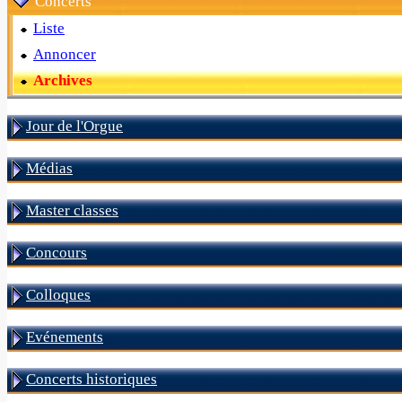
Concerts
Liste
Annoncer
Archives
Jour de l'Orgue
Médias
Master classes
Concours
Colloques
Evénements
Concerts historiques