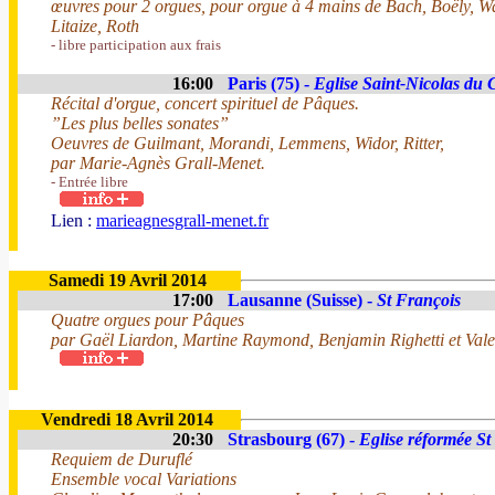
œuvres pour 2 orgues, pour orgue à 4 mains de Bach, Boëly, 
Litaize, Roth
- libre participation aux frais
16:00
Paris (75) -
Eglise Saint-Nicolas du
Récital d'orgue, concert spirituel de Pâques.
”Les plus belles sonates”
Oeuvres de Guilmant, Morandi, Lemmens, Widor, Ritter,
par Marie-Agnès Grall-Menet.
- Entrée libre
Lien :
marieagnesgrall-menet.fr
Samedi 19 Avril 2014
17:00
Lausanne (Suisse) -
St François
Quatre orgues pour Pâques
par Gaël Liardon, Martine Raymond, Benjamin Righetti et Valen
Vendredi 18 Avril 2014
20:30
Strasbourg (67) -
Eglise réformée St
Requiem de Duruflé
Ensemble vocal Variations