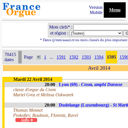
Version
Menu
Mobile
Mots clefs* :
et région :
* Dates (j/mm/aaaa) et/ou mots classés du plus importan
70415
Page
1
...
1591
1592
1593
1594
1595
159
dates
Avril 2014
Mardi 22 Avril 2014
20:00
Lyon (69) -
Cnsm, amphi Darasse
classe d'orgue du Cnsm
Muriel Groz et Melissa Oskwarek
20:00
Dudelange (Luxembourg) -
St Mart
Thomas Monnet
Prokofiev, Boulnois, Florentz, Ravel