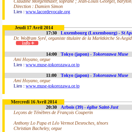
Claudine Morgenthaler, soprane ; Jean-Louis Georgel, baryto
Direction : Damien Simon
Lien :
www.lacordevocale.org
Jeudi 17 Avril 2014
17:30
Luxembourg (Luxembourg) -
St Ap
Dr. Wolfram Syré, organiste titulaire de la Marktkirche St-Aegi
14:00
Tokyo (japon) -
Tokorozawa Muse
Ami Hoyano, orgue
Lien :
www.muse-tokorozawa.or.jp
11:00
Tokyo (japon) -
Tokorozawa Muse
Ami Hoyano, orgue
Lien :
www.muse-tokorozawa.or.jp
Mercredi 16 Avril 2014
20:30
Arbois (39) -
église Saint-Just
Leçons de Ténèbres de François Couperin
Anthony Lo Papa et Léo Vermot Desroches, ténors
Christian Bacheley, orgue