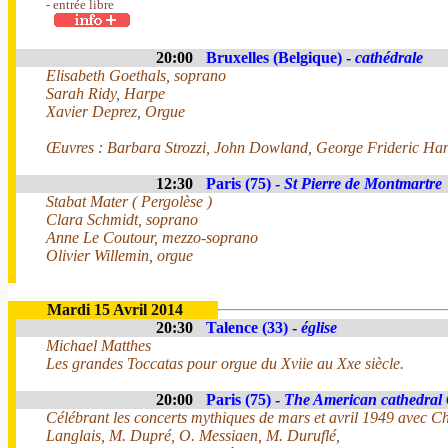
- entrée libre
20:00
Bruxelles (Belgique) -
cathédrale
Elisabeth Goethals, soprano
Sarah Ridy, Harpe
Xavier Deprez, Orgue
Œuvres : Barbara Strozzi, John Dowland, George Frideric Ha
12:30
Paris (75) -
St Pierre de Montmartre
Stabat Mater ( Pergolèse )
Clara Schmidt, soprano
Anne Le Coutour, mezzo-soprano
Olivier Willemin, orgue
Mardi 15 Avril 2014
20:30
Talence (33) -
église
Michael Matthes
Les grandes Toccatas pour orgue du Xviie au Xxe siècle.
20:00
Paris (75) -
The American cathedral 
Célébrant les concerts mythiques de mars et avril 1949 avec Ch
Langlais, M. Dupré, O. Messiaen, M. Duruflé,