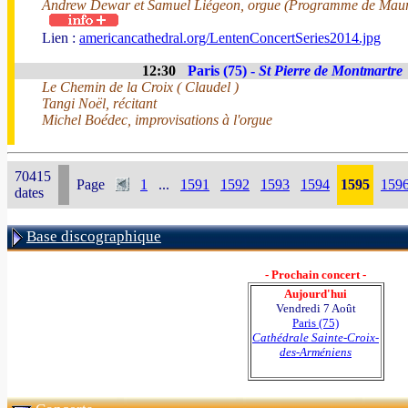
Andrew Dewar et Samuel Liégeon, orgue (Programme de Maur
Lien :
americancathedral.org/LentenConcertSeries2014.jpg
12:30
Paris (75) -
St Pierre de Montmartre
Le Chemin de la Croix ( Claudel )
Tangi Noël, récitant
Michel Boédec, improvisations à l'orgue
70415
Page
1
...
1591
1592
1593
1594
1595
159
dates
Base discographique
- Prochain concert -
Aujourd'hui
Vendredi 7 Août
Paris (75)
Cathédrale Sainte-Croix-
des-Arméniens