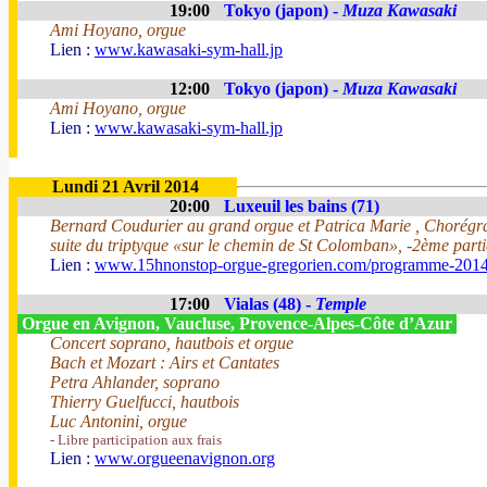
19:00
Tokyo (japon) -
Muza Kawasaki
Ami Hoyano, orgue
Lien :
www.kawasaki-sym-hall.jp
12:00
Tokyo (japon) -
Muza Kawasaki
Ami Hoyano, orgue
Lien :
www.kawasaki-sym-hall.jp
Lundi 21 Avril 2014
20:00
Luxeuil les bains (71)
Bernard Coudurier au grand orgue et Patrica Marie , Chorégr
suite du triptyque «sur le chemin de St Colomban», -2ème parti
Lien :
www.15hnonstop-orgue-gregorien.com/programme-201
17:00
Vialas (48) -
Temple
Orgue en Avignon, Vaucluse, Provence-Alpes-Côte d’Azur
Concert soprano, hautbois et orgue
Bach et Mozart : Airs et Cantates
Petra Ahlander, soprano
Thierry Guelfucci, hautbois
Luc Antonini, orgue
- Libre participation aux frais
Lien :
www.orgueenavignon.org