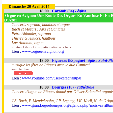
Dimanche 20 Avril 2014
18:00
Caromb (84) -
église
Orgue en Avignon Une Route Des Orgues En Vaucluse Et En 
D’Azur
Concerts soprano, hautbois et orgue
Bach et Mozart : Airs et Cantates
Petra Ahlander, soprano
Thierry Guelfucci, hautbois
Luc Antonini, orgue
- Entrée Libre - Libre participation aux frais
Lien :
www.orgueenavignon.org
18:00
Figueras (Espagne) -
église Saint-Pi
musique les fêtes de Pâques avec le duo Canticel
- entrée libre
Lien :
www.youtube.com/user/cerecital#p/u
18:00
Bourges (18) -
cathédrale
Concert d'orgue de Pâques donné par Olivier Salandini organiste
J.S. Bach, F. Mendelssohn, J.P. Leguay, J.K. Kerll, N. de Grign
Lien :
www.grandorguebourges.org/agenda.php?mois=avril&a