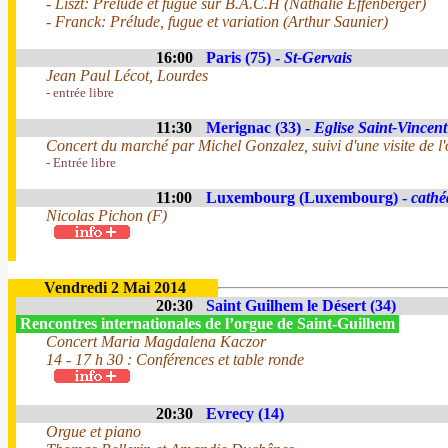
- Liszt: Prélude et fugue sur B.A.C.H (Nathalie Effenberger)
- Franck: Prélude, fugue et variation (Arthur Saunier)
16:00
Paris (75) -
St-Gervais
Jean Paul Lécot, Lourdes
- entrée libre
11:30
Merignac (33) -
Eglise Saint-Vincent
Concert du marché par Michel Gonzalez, suivi d'une visite de l'
- Entrée libre
11:00
Luxembourg (Luxembourg) -
cathé
Nicolas Pichon (F)
Vendredi 2 Mai 2014
20:30
Saint Guilhem le Désert (34)
Rencontres internationales de l’orgue de Saint-Guilhem
Concert Maria Magdalena Kaczor
14 - 17 h 30 : Conférences et table ronde
20:30
Evrecy (14)
Orgue et piano