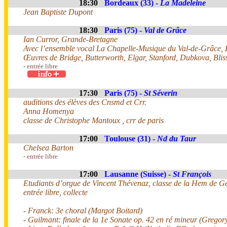
18:30
Bordeaux (33) -
La Madeleine
Jean Baptiste Dupont
18:30
Paris (75) -
Val de Grâce
Ian Curror, Grande-Bretagne
Avec l’ensemble vocal La Chapelle-Musique du Val-de-Grâce, E
Œuvres de Bridge, Butterworth, Elgar, Stanford, Dubkova, Bli
- entrée libre
17:30
Paris (75) -
St Séverin
auditions des élèves des Cnsmd et Crr.
Anna Homenya
classe de Christophe Mantoux , crr de paris
17:00
Toulouse (31) -
Nd du Taur
Chelsea Barton
- entrée libre
17:00
Lausanne (Suisse) -
St François
Etudiants d’orgue de Vincent Thévenaz, classe de la Hem de G
entrée libre, collecte
- Franck: 3e choral (Margot Boitard)
- Guilmant: finale de la 1e Sonate op. 42 en ré mineur (Grego