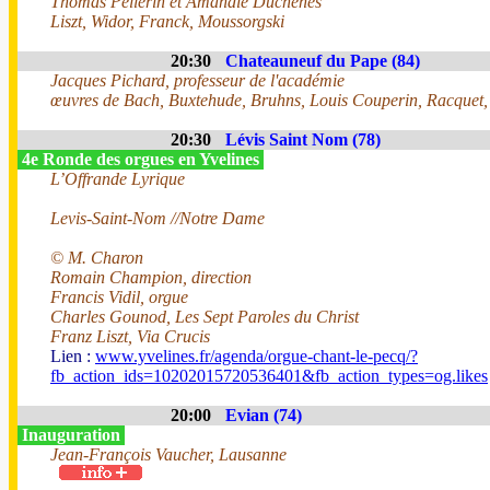
Thomas Pellerin et Amandie Duchênes
Liszt, Widor, Franck, Moussorgski
20:30
Chateauneuf du Pape (84)
Jacques Pichard, professeur de l'académie
œuvres de Bach, Buxtehude, Bruhns, Louis Couperin, Racquet, 
20:30
Lévis Saint Nom (78)
4e Ronde des orgues en Yvelines
L’Offrande Lyrique
Levis-Saint-Nom //Notre Dame
© M. Charon
Romain Champion, direction
Francis Vidil, orgue
Charles Gounod, Les Sept Paroles du Christ
Franz Liszt, Via Crucis
Lien :
www.yvelines.fr/agenda/orgue-chant-le-pecq/?
fb_action_ids=10202015720536401&fb_action_types=og.likes
20:00
Evian (74)
Inauguration
Jean-François Vaucher, Lausanne