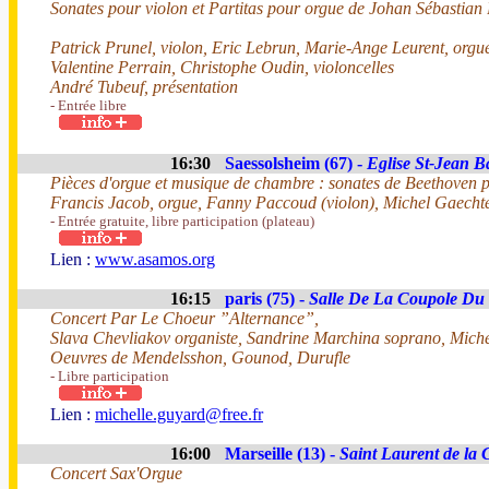
Sonates pour violon et Partitas pour orgue de Johan Sébastian
Patrick Prunel, violon, Eric Lebrun, Marie-Ange Leurent, orgu
Valentine Perrain, Christophe Oudin, violoncelles
André Tubeuf, présentation
- Entrée libre
16:30
Saessolsheim (67) -
Eglise St-Jean Ba
Pièces d'orgue et musique de chambre : sonates de Beethoven p
Francis Jacob, orgue, Fanny Paccoud (violon), Michel Gaechte
- Entrée gratuite, libre participation (plateau)
Lien :
www.asamos.org
16:15
paris (75) -
Salle De La Coupole Du 
Concert Par Le Choeur ”Alternance”,
Slava Chevliakov organiste, Sandrine Marchina soprano, Miche
Oeuvres de Mendelsshon, Gounod, Durufle
- Libre participation
Lien :
michelle.guyard@free.fr
16:00
Marseille (13) -
Saint Laurent de la C
Concert Sax'Orgue