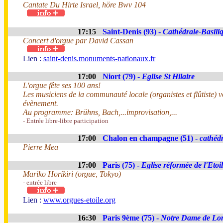
Cantate Du Hirte Israel, höre Bwv 104
17:15
Saint-Denis (93) -
Cathédrale-Basili
Concert d'orgue par David Cassan
Lien :
saint-denis.monuments-nationaux.fr
17:00
Niort (79) -
Eglise St Hilaire
L'orgue fête ses 100 ans!
Les musiciens de la communauté locale (organistes et flûtiste) v
évènement.
Au programme: Brühns, Bach,...improvisation,...
- Entrée libre-libre participation
17:00
Chalon en champagne (51) -
cathéd
Pierre Mea
17:00
Paris (75) -
Eglise réformée de l'Etoi
Mariko Horikiri (orgue, Tokyo)
- entrée libre
Lien :
www.orgues-etoile.org
16:30
Paris 9ème (75) -
Notre Dame de Lor