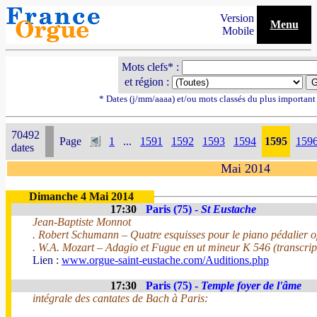
Version
Menu
Mobile
Mots clefs* :
et région :
* Dates (j/mm/aaaa) et/ou mots classés du plus importan
70492
Page
1
...
1591
1592
1593
1594
1595
159
dates
Mai 2014
Dimanche 4 Mai 2014
17:30
Paris (75) -
St Eustache
Jean-Baptiste Monnot
. Robert Schumann – Quatre esquisses pour le piano pédalier 
. W.A. Mozart – Adagio et Fugue en ut mineur K 546 (transcrip
Lien :
www.orgue-saint-eustache.com/Auditions.php
17:30
Paris (75) -
Temple foyer de l'âme
intégrale des cantates de Bach à Paris: