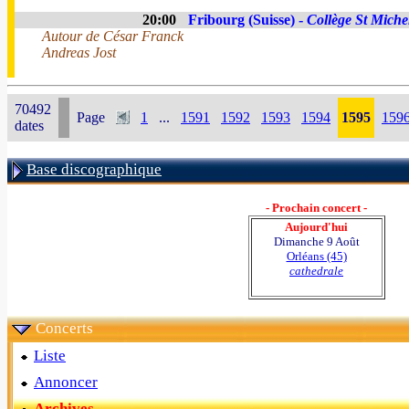
20:00
Fribourg (Suisse) -
Collège St Miche
Autour de César Franck
Andreas Jost
70492
Page
1
...
1591
1592
1593
1594
1595
159
dates
Base discographique
- Prochain concert -
Aujourd'hui
Dimanche 9 Août
Orléans (45)
cathedrale
Concerts
Liste
Annoncer
Archives