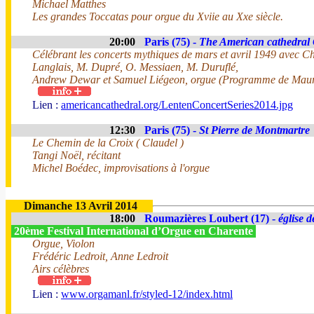
Michael Matthes
Les grandes Toccatas pour orgue du Xviie au Xxe siècle.
20:00
Paris (75) -
The American cathedral 
Célébrant les concerts mythiques de mars et avril 1949 avec Ch
Langlais, M. Dupré, O. Messiaen, M. Duruflé,
Andrew Dewar et Samuel Liégeon, orgue (Programme de Maur
Lien :
americancathedral.org/LentenConcertSeries2014.jpg
12:30
Paris (75) -
St Pierre de Montmartre
Le Chemin de la Croix ( Claudel )
Tangi Noël, récitant
Michel Boédec, improvisations à l'orgue
Dimanche 13 Avril 2014
18:00
Roumazières Loubert (17) -
église 
20ème Festival International d’Orgue en Charente
Orgue, Violon
Frédéric Ledroit, Anne Ledroit
Airs célèbres
Lien :
www.orgamanl.fr/styled-12/index.html