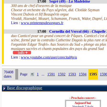
17:00
Segré (49) -
La Madeleine
300 ans de chef d'oeuvres de la musique
Choeur et orchestre du Pays ségréen, did. Clotilde Szyman
Vincent Dubois et Hf Beaupérin orgue
Vivaldi, Haendel, Mozart, Schumann, Franck, Widor, Dupré, Li
Lien :
www.printempsdesorgues.fr
17:00
Corneilla del Vercol (66) -
Chapelle
duo Canticel pour un grand concert de Pâques. Canticel c'est 
scène, formé par la contralto Catherine Dagois la plus rare et 
l'organiste Edgar Teufel« Aux Sources du Sud » plonge au plus
musiques sacrées et chants populaires des pays du grand Sud
Lien :
www.youtube.com/user/cerecital#p/u
70408
Page
1
...
1591
1592
1593
1594
1595
159
dates
Base discographique
- Prochain concert -
Aujourd'hui
Vendredi 7 Août