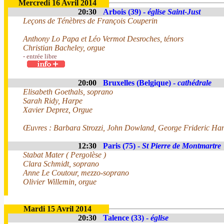
Mercredi 16 Avril 2014
20:30
Arbois (39) -
église Saint-Just
Leçons de Ténèbres de François Couperin
Anthony Lo Papa et Léo Vermot Desroches, ténors
Christian Bacheley, orgue
- entrée libre
20:00
Bruxelles (Belgique) -
cathédrale
Elisabeth Goethals, soprano
Sarah Ridy, Harpe
Xavier Deprez, Orgue
Œuvres : Barbara Strozzi, John Dowland, George Frideric Ha
12:30
Paris (75) -
St Pierre de Montmartre
Stabat Mater ( Pergolèse )
Clara Schmidt, soprano
Anne Le Coutour, mezzo-soprano
Olivier Willemin, orgue
Mardi 15 Avril 2014
20:30
Talence (33) -
église