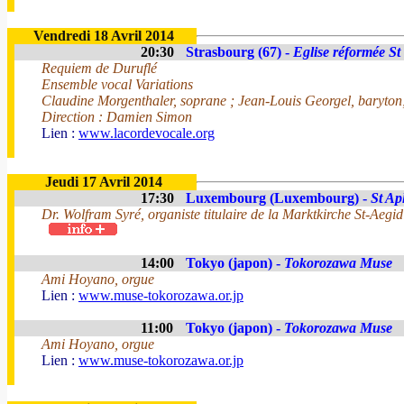
Vendredi 18 Avril 2014
20:30
Strasbourg (67) -
Eglise réformée St
Requiem de Duruflé
Ensemble vocal Variations
Claudine Morgenthaler, soprane ; Jean-Louis Georgel, baryto
Direction : Damien Simon
Lien :
www.lacordevocale.org
Jeudi 17 Avril 2014
17:30
Luxembourg (Luxembourg) -
St Ap
Dr. Wolfram Syré, organiste titulaire de la Marktkirche St-Aegi
14:00
Tokyo (japon) -
Tokorozawa Muse
Ami Hoyano, orgue
Lien :
www.muse-tokorozawa.or.jp
11:00
Tokyo (japon) -
Tokorozawa Muse
Ami Hoyano, orgue
Lien :
www.muse-tokorozawa.or.jp