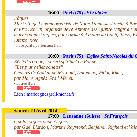
16:00
Paris (75) -
St Sulpice
Pâques
Marie-Ange Leurent,organiste de Notre-Dame-de-Lorette à Par
et Eric Lebrun, organiste de St-Antoine des Quinze-Vingts à Pa
œuvres pour 2 orgues, pour orgue à 4 mains de Bach, Boëly, 
Litaize, Roth
- libre participation aux frais
16:00
Paris (75) -
Eglise Saint-Nicolas du
Récital d'orgue, concert spirituel de Pâques.
”Les plus belles sonates”
Oeuvres de Guilmant, Morandi, Lemmens, Widor, Ritter,
par Marie-Agnès Grall-Menet.
- Entrée libre
Lien :
marieagnesgrall-menet.fr
Samedi 19 Avril 2014
17:00
Lausanne (Suisse) -
St François
Quatre orgues pour Pâques
par Gaël Liardon, Martine Raymond, Benjamin Righetti et Valen