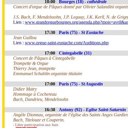
18:00
Bourges (18) -
cathédrale
Concert d'orgue de Pâques donné par Olivier Salandini organiste
J.S. Bach, F. Mendelssohn, J.P. Leguay, J.K. Kerll, N. de Grign
Lien :
www.grandorguebourges.org/agenda.php?mois=avril&a
17:30
Paris (75) -
St Eustache
Jean Guillou
Lien :
www.orgue-saint-eustache.com/Auditions.php
17:00
Cintegabelle (31)
Concert de Pâques à Cintegabelle
Trompette & Orgue
Thierry Jean, trompette
Emmanuel Schublin organiste titulaire
17:00
Paris (75) -
St Augustin
Didier Matry
Hommage à Cochereau
Bach, Dandrieu, Mendelssohn
16:30
Antony (92) -
Eglise Saint-Saturnin
Angèle Dionnau, organiste de l’église des Saints Anges Gardie
Bach, Titelouze et Couperin.
- Libre participation aux frais