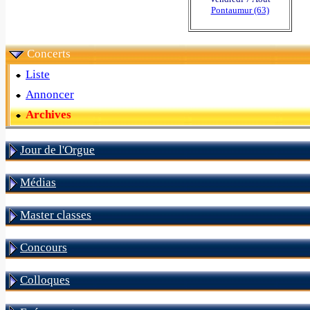
Pontaumur (63)
Concerts
Liste
Annoncer
Archives
Jour de l'Orgue
Médias
Master classes
Concours
Colloques