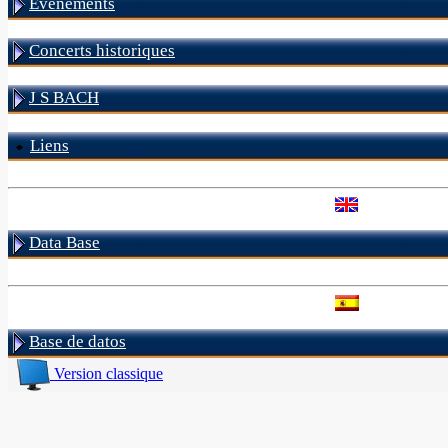
Evénements
Concerts historiques
J S BACH
Liens
Data Base
Base de datos
Version classique