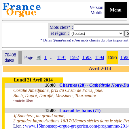
Version
Menu
Mobile
Mots clefs* :
et région :
* Dates (j/mm/aaaa) et/ou mots classés du plus importan
70408
Page
1
...
1591
1592
1593
1594
1595
159
dates
Avril 2014
Lundi 21 Avril 2014
16:00
Chartres (28) -
Cathédrale Notre-D
Coralie Amedjkane, prix du Cnsm de Paris, joue:
Bach, Dupré, Duruflé, Messiaen, Tournemire
- entrée libre
15:00
Luxeuil les bains (71)
Jf Sanchez , au grand orgue,
3 grandes Improvisations 16/17/18èmes siècles dans le style Fr
Lien :
www.15hnonstop-orgue-gregorien.com/programme-201