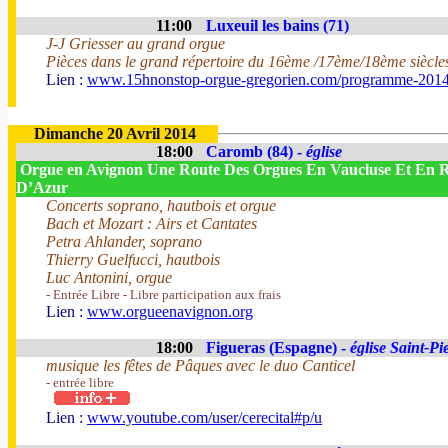
11:00
Luxeuil les bains (71)
J-J Griesser au grand orgue
Pièces dans le grand répertoire du 16ème /17ème/18ème siècle
Lien :
www.15hnonstop-orgue-gregorien.com/programme-201
Dimanche 20 Avril 2014
18:00
Caromb (84) -
église
Orgue en Avignon Une Route Des Orgues En Vaucluse Et En 
D’Azur
Concerts soprano, hautbois et orgue
Bach et Mozart : Airs et Cantates
Petra Ahlander, soprano
Thierry Guelfucci, hautbois
Luc Antonini, orgue
- Entrée Libre - Libre participation aux frais
Lien :
www.orgueenavignon.org
18:00
Figueras (Espagne) -
église Saint-Pi
musique les fêtes de Pâques avec le duo Canticel
- entrée libre
Lien :
www.youtube.com/user/cerecital#p/u