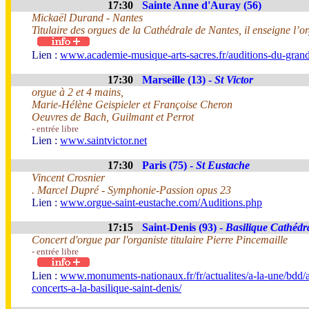
17:30
Sainte Anne d'Auray (56)
Mickaël Durand - Nantes
Titulaire des orgues de la Cathédrale de Nantes, il enseigne l’
Lien :
www.academie-musique-arts-sacres.fr/auditions-du-gran
17:30
Marseille (13) -
St Victor
orgue à 2 et 4 mains,
Marie-Hélène Geispieler et Françoise Cheron
Oeuvres de Bach, Guilmant et Perrot
- entrée libre
Lien :
www.saintvictor.net
17:30
Paris (75) -
St Eustache
Vincent Crosnier
. Marcel Dupré - Symphonie-Passion opus 23
Lien :
www.orgue-saint-eustache.com/Auditions.php
17:15
Saint-Denis (93) -
Basilique Cathédr
Concert d'orgue par l'organiste titulaire Pierre Pincemaille
- entrée libre
Lien :
www.monuments-nationaux.fr/fr/actualites/a-la-une/bdd
concerts-a-la-basilique-saint-denis/