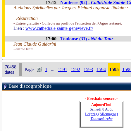
17:15
Nanterre (92) -
Cathédrale Sainte-G
Auditions Spirituelles par Jacques Pichard organiste titulaire :
- Résurection
- Entrée gratuite - Collecte au profit de l'entretien de l'Orgue restauré.
Lien :
www.cathedrale-sainte-genevieve.fr/
17:00
Toulouse (31) -
Nd du Taur
Jean Claude Guidarini
- entrée libre
70458
Page
1
...
1591
1592
1593
1594
1595
159
dates
Base discographique
- Prochain concert -
Aujourd'hui
Samedi 8 Août
Leipzig (Allemagne)
Thomaskirche