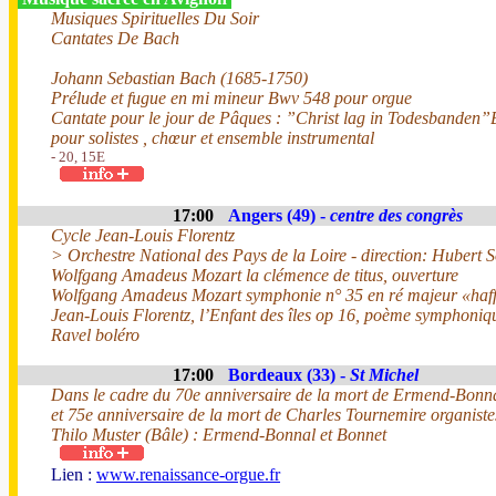
Musiques Spirituelles Du Soir
Cantates De Bach
Johann Sebastian Bach (1685-1750)
Prélude et fugue en mi mineur Bwv 548 pour orgue
Cantate pour le jour de Pâques : ”Christ lag in Todesbanden
pour solistes , chœur et ensemble instrumental
- 20, 15E
17:00
Angers (49) -
centre des congrès
Cycle Jean-Louis Florentz
> Orchestre National des Pays de la Loire - direction: Hubert 
Wolfgang Amadeus Mozart la clémence de titus, ouverture
Wolfgang Amadeus Mozart symphonie n° 35 en ré majeur «haff
Jean-Louis Florentz, l’Enfant des îles op 16, poème symphoni
Ravel boléro
17:00
Bordeaux (33) -
St Michel
Dans le cadre du 70e anniversaire de la mort de Ermend-Bonna
et 75e anniversaire de la mort de Charles Tournemire organiste
Thilo Muster (Bâle) : Ermend-Bonnal et Bonnet
Lien :
www.renaissance-orgue.fr