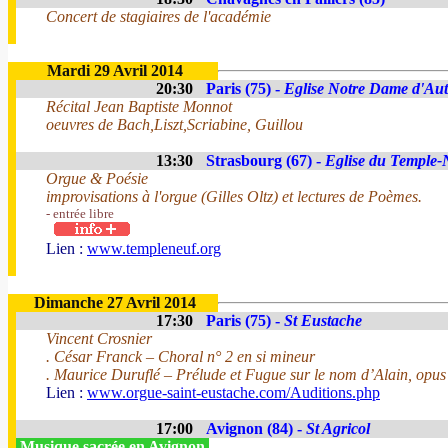
Concert de stagiaires de l'académie
Mardi 29 Avril 2014
20:30
Paris (75) -
Eglise Notre Dame d'Aut
Récital Jean Baptiste Monnot
oeuvres de Bach,Liszt,Scriabine, Guillou
13:30
Strasbourg (67) -
Eglise du Temple-
Orgue & Poésie
improvisations à l'orgue (Gilles Oltz) et lectures de Poèmes.
- entrée libre
Lien :
www.templeneuf.org
Dimanche 27 Avril 2014
17:30
Paris (75) -
St Eustache
Vincent Crosnier
. César Franck – Choral n° 2 en si mineur
. Maurice Duruflé – Prélude et Fugue sur le nom d’Alain, opus
Lien :
www.orgue-saint-eustache.com/Auditions.php
17:00
Avignon (84) -
St Agricol
Musique sacrée en Avignon