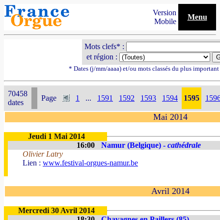
Version
Menu
Mobile
Mots clefs* :
et région :
* Dates (j/mm/aaaa) et/ou mots classés du plus importan
70458
Page
1
...
1591
1592
1593
1594
1595
159
dates
Mai 2014
Jeudi 1 Mai 2014
16:00
Namur (Belgique) -
cathédrale
Olivier Latry
Lien :
www.festival-orgues-namur.be
Avril 2014
Mercredi 30 Avril 2014
18:30
Chavagnes en Paillers (85)