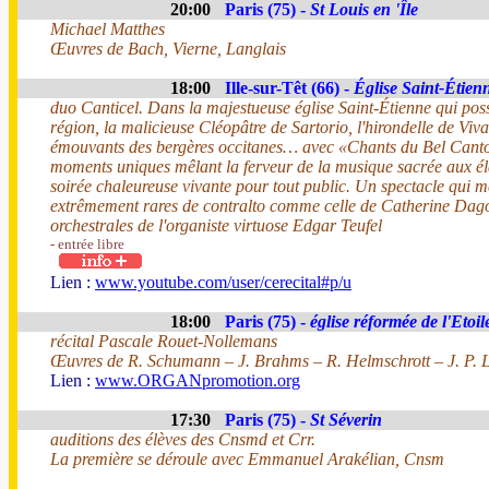
20:00
Paris (75) -
St Louis en 'Île
Michael Matthes
Œuvres de Bach, Vierne, Langlais
18:00
Ille-sur-Têt (66) -
Église Saint-Étien
duo Canticel. Dans la majestueuse église Saint-Étienne qui pos
région, la malicieuse Cléopâtre de Sartorio, l'hirondelle de Viva
émouvants des bergères occitanes… avec «Chants du Bel Canto 
moments uniques mêlant la ferveur de la musique sacrée aux élan
soirée chaleureuse vivante pour tout public. Un spectacle qui me
extrêmement rares de contralto comme celle de Catherine Dago
orchestrales de l'organiste virtuose Edgar Teufel
- entrée libre
Lien :
www.youtube.com/user/cerecital#p/u
18:00
Paris (75) -
église réformée de l'Etoil
récital Pascale Rouet-Nollemans
Œuvres de R. Schumann – J. Brahms – R. Helmschrott – J. P. 
Lien :
www.ORGANpromotion.org
17:30
Paris (75) -
St Séverin
auditions des élèves des Cnsmd et Crr.
La première se déroule avec Emmanuel Arakélian, Cnsm