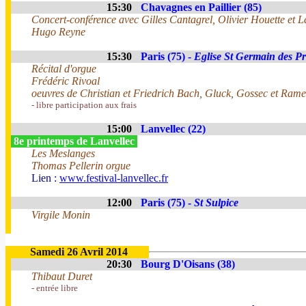
15:30
Chavagnes en Paillier (85)
Concert-conférence avec Gilles Cantagrel, Olivier Houette et L
Hugo Reyne
15:30
Paris (75) -
Eglise St Germain des Pr
Récital d'orgue
Frédéric Rivoal
oeuvres de Christian et Friedrich Bach, Gluck, Gossec et Ram
- libre participation aux frais
15:00
Lanvellec (22)
8e printemps de Lanvellec
Les Meslanges
Thomas Pellerin orgue
Lien :
www.festival-lanvellec.fr
12:00
Paris (75) -
St Sulpice
Virgile Monin
Samedi 26 Avril 2014
20:30
Bourg D'Oisans (38)
Thibaut Duret
- entrée libre