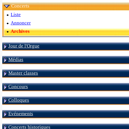
Concerts
Liste
Annoncer
Archives
Jour de l'Orgue
Médias
Master classes
Concours
Colloques
Evénements
Concerts historiques