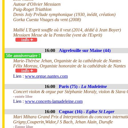
Autour d'Olivier Messiaen
Puig-Roget Triathlon
Denis Joly Prélude symphonique (1930, inédit, création)
Gorka Cuesta Visages du vent (2008)
Mallié L'Esprit souffle où il veut (2014, dédié à Jean Boyer)
Messiaen Messe de la Pentecôte (vent de l'Esprit)
16:00
Aigrefeuille sur Maine (44)
50e anniversaire !
Marie-Thérèse Jehan, Organiste de la cathédrale de Nantes
Félix Moreau, Organiste honoraire de la cathédrale de Nantes
Lien :
www.orgue.nantes.com
16:00
Paris (75) -
La Madeleine
Concert violon & orgue par Stéphanie Moraly, violon & Slava 
- entrée libre
Lien :
www.concerts-lamadeleine.com
16:00
Cognac (16) -
Eglise St Leger
Mari Mihara Grand Prix d Interpretation du concours internat
Grigny,Couperin,Widor,J S Bach, Jehan Alain, Durufle
- Entree libre