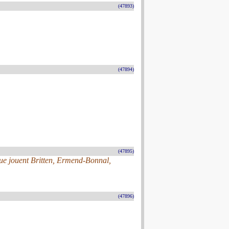
(47893)
(47894)
(47895)
ue jouent Britten, Ermend-Bonnal,
(47896)