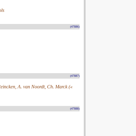
ls
(47886)
(47887)
 Reincken, A. van Noordt, Ch. Marck («
(47888)