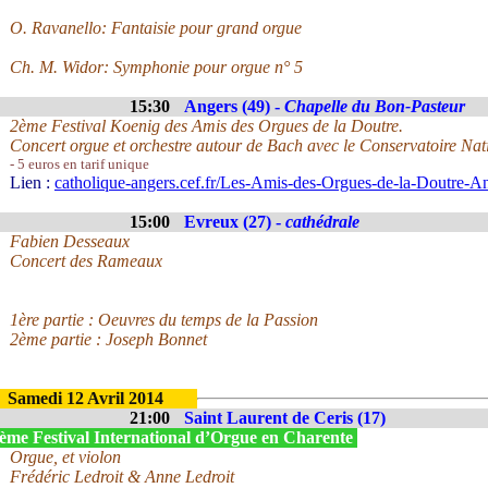
O. Ravanello: Fantaisie pour grand orgue
Ch. M. Widor: Symphonie pour orgue n° 5
15:30
Angers (49) -
Chapelle du Bon-Pasteur
2ème Festival Koenig des Amis des Orgues de la Doutre.
Concert orgue et orchestre autour de Bach avec le Conservatoire N
- 5 euros en tarif unique
Lien :
catholique-angers.cef.fr/Les-Amis-des-Orgues-de-la-Doutre-A
15:00
Evreux (27) -
cathédrale
Fabien Desseaux
Concert des Rameaux
1ère partie : Oeuvres du temps de la Passion
2ème partie : Joseph Bonnet
Samedi 12 Avril 2014
21:00
Saint Laurent de Ceris (17)
ème Festival International d’Orgue en Charente
Orgue, et violon
Frédéric Ledroit & Anne Ledroit