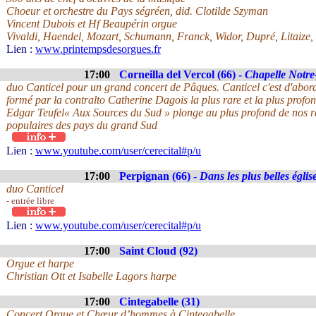
Choeur et orchestre du Pays ségréen, did. Clotilde Szyman
Vincent Dubois et Hf Beaupérin orgue
Vivaldi, Haendel, Mozart, Schumann, Franck, Widor, Dupré, Litaize,
Lien :
www.printempsdesorgues.fr
17:00
Corneilla del Vercol (66) -
Chapelle Notr
duo Canticel pour un grand concert de Pâques. Canticel c'est d'abor
formé par la contralto Catherine Dagois la plus rare et la plus profon
Edgar Teufel« Aux Sources du Sud » plonge au plus profond de nos r
populaires des pays du grand Sud
Lien :
www.youtube.com/user/cerecital#p/u
17:00
Perpignan (66) -
Dans les plus belles égli
duo Canticel
- entrée libre
Lien :
www.youtube.com/user/cerecital#p/u
17:00
Saint Cloud (92)
Orgue et harpe
Christian Ott et Isabelle Lagors harpe
17:00
Cintegabelle (31)
Concert Orgue et Chœur d’hommes à Cintegabelle