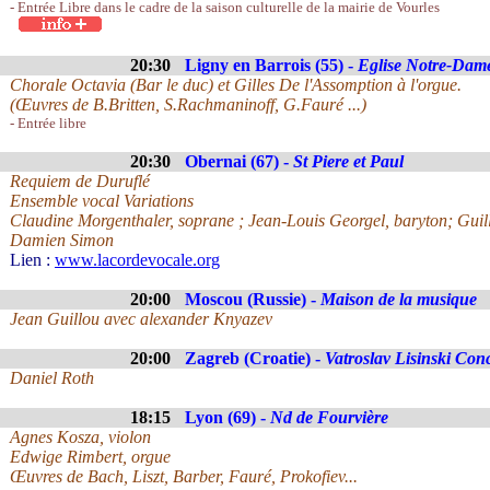
- Entrée Libre dans le cadre de la saison culturelle de la mairie de Vourles
20:30
Ligny en Barrois (55) -
Eglise Notre-Dame
Chorale Octavia (Bar le duc) et Gilles De l'Assomption à l'orgue.
(Œuvres de B.Britten, S.Rachmaninoff, G.Fauré ...)
- Entrée libre
20:30
Obernai (67) -
St Piere et Paul
Requiem de Duruflé
Ensemble vocal Variations
Claudine Morgenthaler, soprane ; Jean-Louis Georgel, baryton; Gui
Damien Simon
Lien :
www.lacordevocale.org
20:00
Moscou (Russie) -
Maison de la musique
Jean Guillou avec alexander Knyazev
20:00
Zagreb (Croatie) -
Vatroslav Lisinski Conc
Daniel Roth
18:15
Lyon (69) -
Nd de Fourvière
Agnes Kosza, violon
Edwige Rimbert, orgue
Œuvres de Bach, Liszt, Barber, Fauré, Prokofiev...