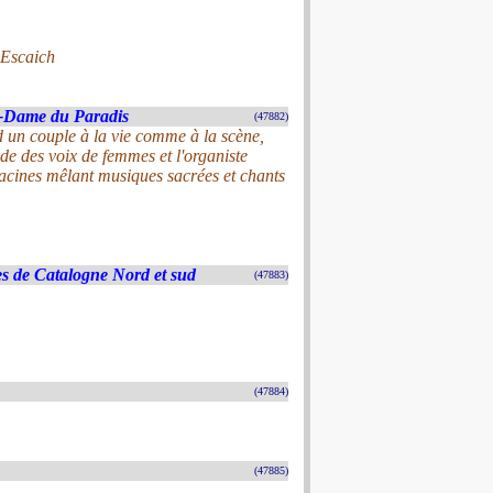
 Escaich
e-Dame du Paradis
(47882)
d un couple à la vie comme à la scène,
de des voix de femmes et l'organiste
acines mêlant musiques sacrées et chants
ses de Catalogne Nord et sud
(47883)
(47884)
(47885)