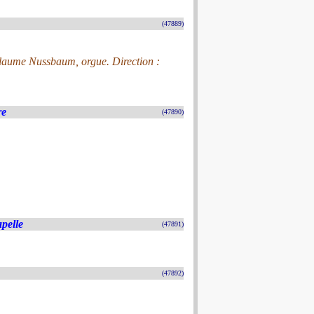
(47889)
llaume Nussbaum, orgue. Direction :
re
(47890)
pelle
(47891)
(47892)