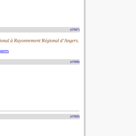
(47897)
ational à Rayonnement Régional d’Angers.
ngers
(47898)
(47899)