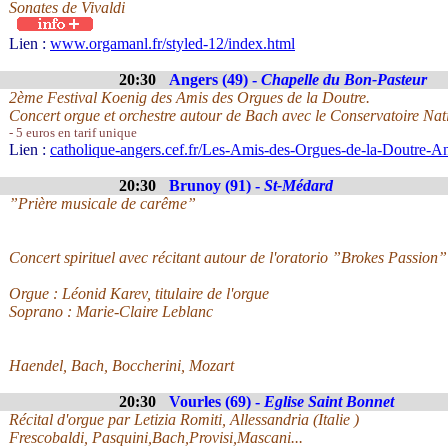
Sonates de Vivaldi
Lien :
www.orgamanl.fr/styled-12/index.html
20:30
Angers (49) -
Chapelle du Bon-Pasteur
2ème Festival Koenig des Amis des Orgues de la Doutre.
Concert orgue et orchestre autour de Bach avec le Conservatoire N
- 5 euros en tarif unique
Lien :
catholique-angers.cef.fr/Les-Amis-des-Orgues-de-la-Doutre-A
20:30
Brunoy (91) -
St-Médard
”Prière musicale de carême”
Concert spirituel avec récitant autour de l'oratorio ”Brokes Passio
Orgue : Léonid Karev, titulaire de l'orgue
Soprano : Marie-Claire Leblanc
Haendel, Bach, Boccherini, Mozart
20:30
Vourles (69) -
Eglise Saint Bonnet
Récital d'orgue par Letizia Romiti, Allessandria (Italie )
Frescobaldi, Pasquini,Bach,Provisi,Mascani...