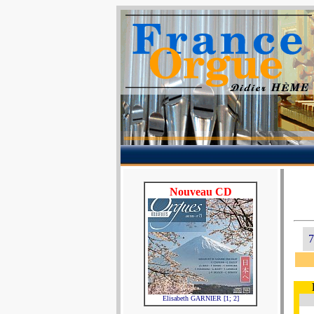
Nouveau CD
7
Elisabeth GARNIER [1; 2]