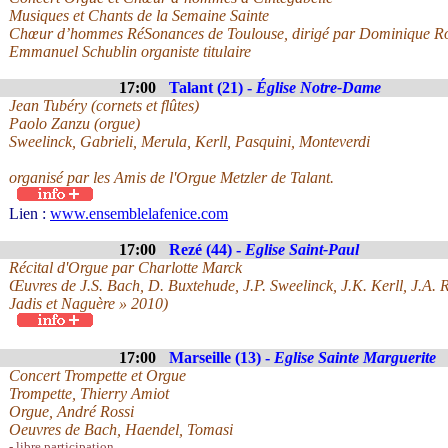
Musiques et Chants de la Semaine Sainte
Chœur d’hommes RéSonances de Toulouse, dirigé par Dominique Ro
Emmanuel Schublin organiste titulaire
17:00
Talant (21) -
Église Notre-Dame
Jean Tubéry (cornets et flûtes)
Paolo Zanzu (orgue)
Sweelinck, Gabrieli, Merula, Kerll, Pasquini, Monteverdi
organisé par les Amis de l'Orgue Metzler de Talant.
Lien :
www.ensemblelafenice.com
17:00
Rezé (44) -
Eglise Saint-Paul
Récital d'Orgue par Charlotte Marck
Œuvres de J.S. Bach, D. Buxtehude, J.P. Sweelinck, J.K. Kerll, J.A.
Jadis et Naguère » 2010)
17:00
Marseille (13) -
Eglise Sainte Marguerite
Concert Trompette et Orgue
Trompette, Thierry Amiot
Orgue, André Rossi
Oeuvres de Bach, Haendel, Tomasi
- libre participation