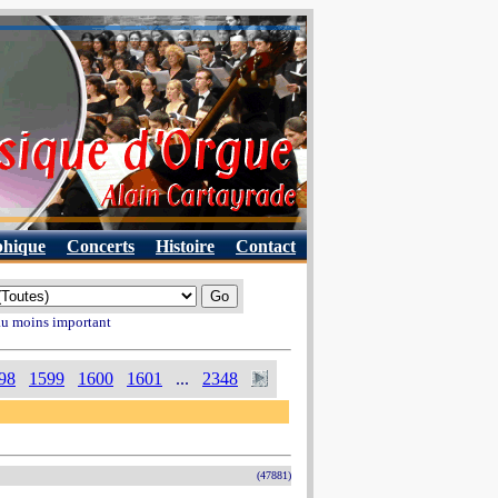
phique
Concerts
Histoire
Contact
 au moins important
98
1599
1600
1601
...
2348
(47881)