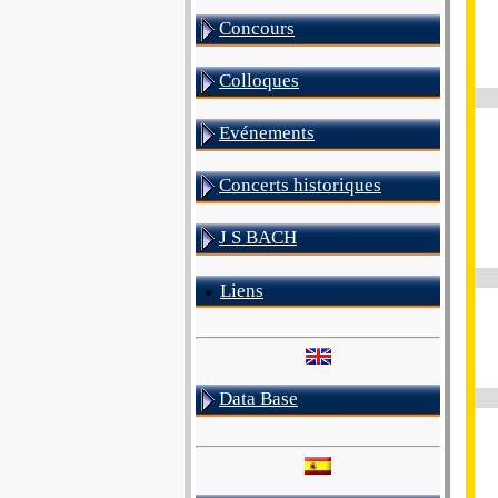
Concours
Colloques
Evénements
Concerts historiques
J S BACH
Liens
Data Base