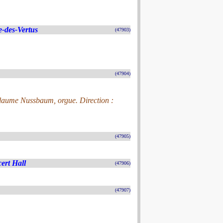
-des-Vertus
(47903)
(47904)
llaume Nussbaum, orgue. Direction :
(47905)
ert Hall
(47906)
(47907)