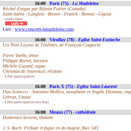
16:00
Paris (75) -
La Madeleine
Récital d'orgue par Réjean Poirier (Canada)
Saint-Saëns - Langlois - Brown - Franck - Bonnet - Gigout
- entrée libre
Lien :
www.concerts-lamadeleine.com
16:00
Viroflay (78) -
Eglise Saint-Eustache
Les Trois Leçons de Ténèbres, de François Couperin
Pierre Vaello, ténor
Philippe Barret, baryton
Michèle Guyard, orgue
Christian de Jouvencel, récitant
- Libre participation
16:00
Paris X (75) -
Eglise Saint-Laurent
Duo Scirocco : Antonino Mollica, saxophone et Angèle Dionnau, org
Lebrun, Litaize
- Libre participation aux frais
16:00
Meaux (77) -
cathédrale
Domenico Severin, titulaire
J. S. Bach: Prélude et fugue en do majeur, Bwv 545