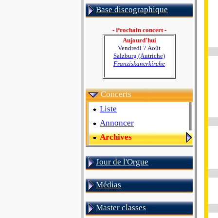
Base discographique
- Prochain concert -
Aujourd'hui
Vendredi 7 Août
Salzburg (Autriche)
Franziskanerkirche
Concerts
Liste
Annoncer
Archives
Jour de l'Orgue
Médias
Master classes