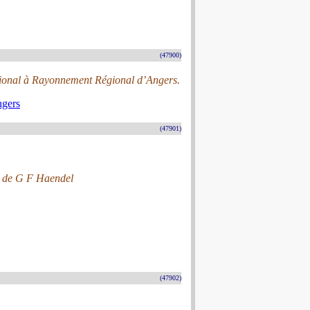
(47900)
ational à Rayonnement Régional d’Angers.
ngers
(47901)
n” de G F Haendel
(47902)