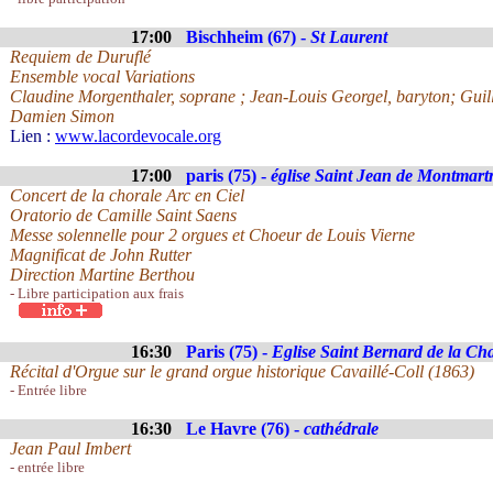
17:00
Bischheim (67) -
St Laurent
Requiem de Duruflé
Ensemble vocal Variations
Claudine Morgenthaler, soprane ; Jean-Louis Georgel, baryton; Gui
Damien Simon
Lien :
www.lacordevocale.org
17:00
paris (75) -
église Saint Jean de Montmart
Concert de la chorale Arc en Ciel
Oratorio de Camille Saint Saens
Messe solennelle pour 2 orgues et Choeur de Louis Vierne
Magnificat de John Rutter
Direction Martine Berthou
- Libre participation aux frais
16:30
Paris (75) -
Eglise Saint Bernard de la Cha
Récital d'Orgue sur le grand orgue historique Cavaillé-Coll (1863)
- Entrée libre
16:30
Le Havre (76) -
cathédrale
Jean Paul Imbert
- entrée libre