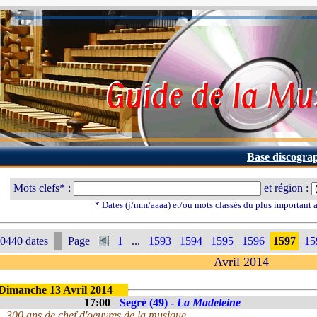
Base discogra
Mots clefs* :
et région :
* Dates (j/mm/aaaa) et/ou mots classés du plus important
0440 dates
Page
1
...
1593
1594
1595
1596
1597
15
Avril 2014
Dimanche 13 Avril 2014
17:00
Segré (49) -
La Madeleine
300 ans de chef d'oeuvres de la musique