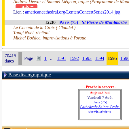
Andrew Dewar et Samuel Liégeon, orgue (Programme de Maur
Lien :
americancathedral.org/LentenConcertSeries2014.jpg
12:30
Paris (75) -
St Pierre de Montmartre
Le Chemin de la Croix ( Claudel )
Tangi Noël, récitant
Michel Boédec, improvisations à l'orgue
70415
Page
1
...
1591
1592
1593
1594
1595
159
dates
Base discographique
- Prochain concert -
Aujourd'hui
Vendredi 7 Août
Paris (75)
Cathédrale Sainte-Croix-
des-Arméniens