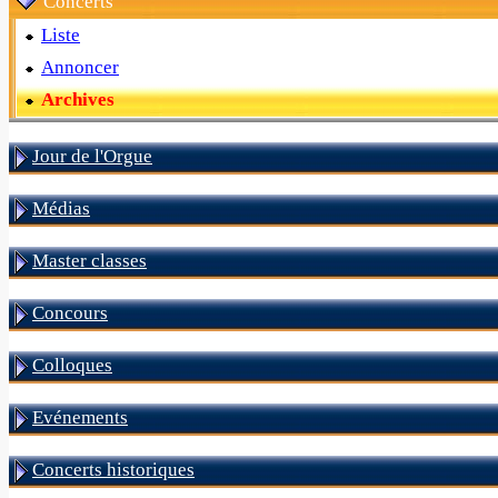
Concerts
Liste
Annoncer
Archives
Jour de l'Orgue
Médias
Master classes
Concours
Colloques
Evénements
Concerts historiques