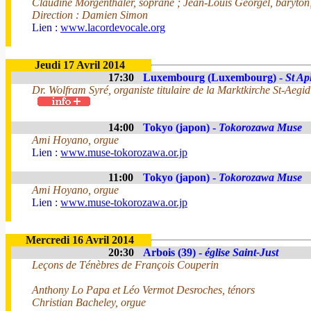
Claudine Morgenthaler, soprane ; Jean-Louis Georgel, baryto
Direction : Damien Simon
Lien :
www.lacordevocale.org
Jeudi 17 Avril 2014
17:30
Luxembourg (Luxembourg) -
St Ap
Dr. Wolfram Syré, organiste titulaire de la Marktkirche St-Aegi
14:00
Tokyo (japon) -
Tokorozawa Muse
Ami Hoyano, orgue
Lien :
www.muse-tokorozawa.or.jp
11:00
Tokyo (japon) -
Tokorozawa Muse
Ami Hoyano, orgue
Lien :
www.muse-tokorozawa.or.jp
Mercredi 16 Avril 2014
20:30
Arbois (39) -
église Saint-Just
Leçons de Ténèbres de François Couperin
Anthony Lo Papa et Léo Vermot Desroches, ténors
Christian Bacheley, orgue