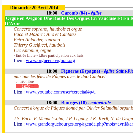
Dimanche 20 Avril 2014
18:00
Caromb (84) -
église
Orgue en Avignon Une Route Des Orgues En Vaucluse Et En 
D’Azur
Concerts soprano, hautbois et orgue
Bach et Mozart : Airs et Cantates
Petra Ahlander, soprano
Thierry Guelfucci, hautbois
Luc Antonini, orgue
- Entrée Libre - Libre participation aux frais
Lien :
www.orgueenavignon.org
18:00
Figueras (Espagne) -
église Saint-Pi
musique les fêtes de Pâques avec le duo Canticel
- entrée libre
Lien :
www.youtube.com/user/cerecital#p/u
18:00
Bourges (18) -
cathédrale
Concert d'orgue de Pâques donné par Olivier Salandini organiste
J.S. Bach, F. Mendelssohn, J.P. Leguay, J.K. Kerll, N. de Grign
Lien :
www.grandorguebourges.org/agenda.php?mois=avril&a