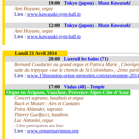
19:00
Tokyo (japon) -
Muza Kawasaki
Ami Hoyano, orgue
Lien :
www.kawasaki-sym-hall.jp
12:00
Tokyo (japon) -
Muza Kawasaki
Ami Hoyano, orgue
Lien :
www.kawasaki-sym-hall.jp
Lundi 21 Avril 2014
20:00
Luxeuil les bains (71)
Bernard Coudurier au grand orgue et Patrica Marie , Chorégr
suite du triptyque «sur le chemin de St Colomban», -2ème parti
Lien :
www.15hnonstop-orgue-gregorien.com/programme-201
17:00
Vialas (48) -
Temple
Orgue en Avignon, Vaucluse, Provence-Alpes-Côte d’Azur
Concert soprano, hautbois et orgue
Bach et Mozart : Airs et Cantates
Petra Ahlander, soprano
Thierry Guelfucci, hautbois
Luc Antonini, orgue
- Libre participation aux frais
Lien :
www.orgueenavignon.org