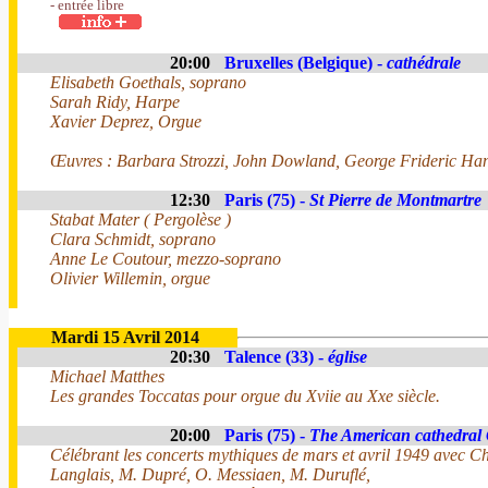
- entrée libre
20:00
Bruxelles (Belgique) -
cathédrale
Elisabeth Goethals, soprano
Sarah Ridy, Harpe
Xavier Deprez, Orgue
Œuvres : Barbara Strozzi, John Dowland, George Frideric Ha
12:30
Paris (75) -
St Pierre de Montmartre
Stabat Mater ( Pergolèse )
Clara Schmidt, soprano
Anne Le Coutour, mezzo-soprano
Olivier Willemin, orgue
Mardi 15 Avril 2014
20:30
Talence (33) -
église
Michael Matthes
Les grandes Toccatas pour orgue du Xviie au Xxe siècle.
20:00
Paris (75) -
The American cathedral 
Célébrant les concerts mythiques de mars et avril 1949 avec Ch
Langlais, M. Dupré, O. Messiaen, M. Duruflé,