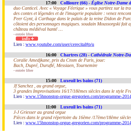
17:00
Collioure (66) -
Église Notre-Dame 
duo Canticel. Avec « Voyage Féerique » vous partirez sur la tra
des contes et légendes et de l'imagerie populaire : venez rencont
Peer Gynt, à Carthage dans le palais de la reine Didon de Purce
côtoient des personnages magiques. soudain Moussorgski fait a
château médiéval hanté …
- entrée libre
Lien :
www.youtube.com/user/cerecital#p/u
16:00
Chartres (28) -
Cathédrale Notre-D
Coralie Amedjkane, prix du Cnsm de Paris, joue:
Bach, Dupré, Duruflé, Messiaen, Tournemire
- entrée libre
15:00
Luxeuil les bains (71)
Jf Sanchez , au grand orgue,
3 grandes Improvisations 16/17/18èmes siècles dans le style Fr
Lien :
www.15hnonstop-orgue-gregorien.com/programme-201
11:00
Luxeuil les bains (71)
J-J Griesser au grand orgue
Pièces dans le grand répertoire du 16ème /17ème/18ème siècle
Lien :
www.15hnonstop-orgue-gregorien.com/programme-201