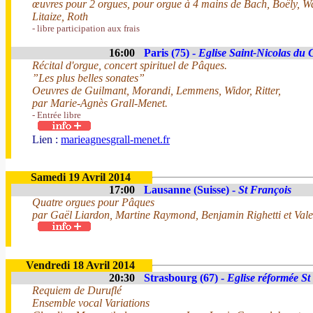
œuvres pour 2 orgues, pour orgue à 4 mains de Bach, Boëly, 
Litaize, Roth
- libre participation aux frais
16:00
Paris (75) -
Eglise Saint-Nicolas du
Récital d'orgue, concert spirituel de Pâques.
”Les plus belles sonates”
Oeuvres de Guilmant, Morandi, Lemmens, Widor, Ritter,
par Marie-Agnès Grall-Menet.
- Entrée libre
Lien :
marieagnesgrall-menet.fr
Samedi 19 Avril 2014
17:00
Lausanne (Suisse) -
St François
Quatre orgues pour Pâques
par Gaël Liardon, Martine Raymond, Benjamin Righetti et Valen
Vendredi 18 Avril 2014
20:30
Strasbourg (67) -
Eglise réformée St
Requiem de Duruflé
Ensemble vocal Variations