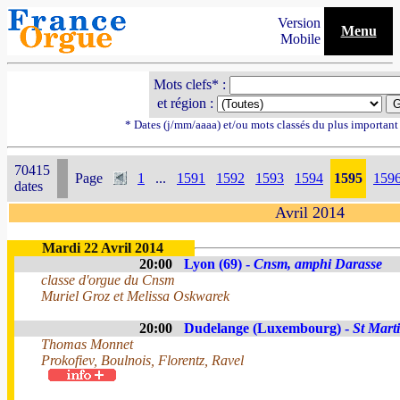
Version
Menu
Mobile
Mots clefs* :
et région :
* Dates (j/mm/aaaa) et/ou mots classés du plus importan
70415
Page
1
...
1591
1592
1593
1594
1595
159
dates
Avril 2014
Mardi 22 Avril 2014
20:00
Lyon (69) -
Cnsm, amphi Darasse
classe d'orgue du Cnsm
Muriel Groz et Melissa Oskwarek
20:00
Dudelange (Luxembourg) -
St Mart
Thomas Monnet
Prokofiev, Boulnois, Florentz, Ravel