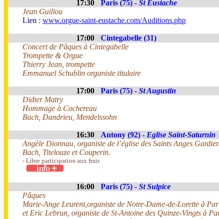
17:30
Paris (75) -
St Eustache
Jean Guillou
Lien :
www.orgue-saint-eustache.com/Auditions.php
17:00
Cintegabelle (31)
Concert de Pâques à Cintegabelle
Trompette & Orgue
Thierry Jean, trompette
Emmanuel Schublin organiste titulaire
17:00
Paris (75) -
St Augustin
Didier Matry
Hommage à Cochereau
Bach, Dandrieu, Mendelssohn
16:30
Antony (92) -
Eglise Saint-Saturnin
Angèle Dionnau, organiste de l’église des Saints Anges Gardie
Bach, Titelouze et Couperin.
- Libre participation aux frais
16:00
Paris (75) -
St Sulpice
Pâques
Marie-Ange Leurent,organiste de Notre-Dame-de-Lorette à Par
et Eric Lebrun, organiste de St-Antoine des Quinze-Vingts à Pa