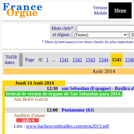
Version
Menu
Mobile
Mots clefs* :
et région :
* Dates (j/mm/aaaa) et/ou mots classés du plus importan
70458
Page
1
...
1541
1542
1543
1544
1545
154
dates
Août 2014
Jeudi 14 Août 2014
12:30
san Sebastian (Espagne) -
Basílica 
festival de verano de órgano de San Sebastián para 2014.
Ana Belén García
12:00
Pontaumur (63)
Audition d'orgue
Lien :
www.bachencombrailles.com/prog2013.pdf