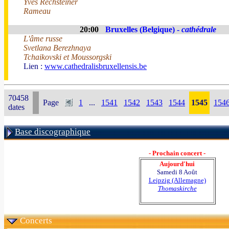
Yves Rechsteiner
Rameau
20:00
Bruxelles (Belgique) -
cathédrale
L'âme russe
Svetlana Berezhnaya
Tchaikovski et Moussorgski
Lien :
www.cathedralisbruxellensis.be
70458
Page
1
...
1541
1542
1543
1544
1545
154
dates
Base discographique
- Prochain concert -
Aujourd'hui
Samedi 8 Août
Leipzig (Allemagne)
Thomaskirche
Concerts