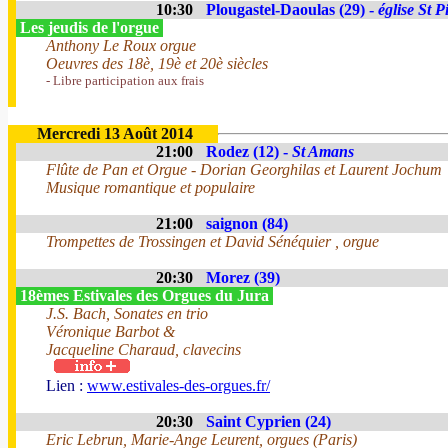
10:30
Plougastel-Daoulas (29) -
église St P
Les jeudis de l'orgue
Anthony Le Roux orgue
Oeuvres des 18è, 19è et 20è siècles
- Libre participation aux frais
Mercredi 13 Août 2014
21:00
Rodez (12) -
St Amans
Flûte de Pan et Orgue - Dorian Georghilas et Laurent Jochum
Musique romantique et populaire
21:00
saignon (84)
Trompettes de Trossingen et David Sénéquier , orgue
20:30
Morez (39)
18èmes Estivales des Orgues du Jura
J.S. Bach, Sonates en trio
Véronique Barbot &
Jacqueline Charaud, clavecins
Lien :
www.estivales-des-orgues.fr/
20:30
Saint Cyprien (24)
Eric Lebrun, Marie-Ange Leurent, orgues (Paris)