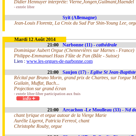
Didier Hennuyer interprète: Vierne,Jongen,Guilmant,Haendel
- entrée libre
Syit (Allemagne)
Jean-Louis Florentz, La Croix du Sud Par Shin-Young Lee, org
Mardi 12 Août 2014
21:00
Narbonne (11) -
cathédrale
Dominique Aubert Orgue (Chennevières sur Marnes - France)
Philippe-Emmanuel Haas Flûte de Pan (Bâle - Suisse)
Lien :
www.les-orgues-de-narbonne.com
21:00
Saujon (17) -
Eglise St Jean-Baptiste
Récital par Bruno Morin, grand prix de Chartres, sur l'orgue 
Guilain, Muffat, Bach...
Projection sur grand écran
- entrée libre-libre participation aux frais
21:00
Arcachon -Le Moulleau (33) -
Nd de
chant lyrique et orgue autour de la Vierge Marie
Aurélie Ligerot, Patricia Ferreol, chant
Christophe Rouby, orgue