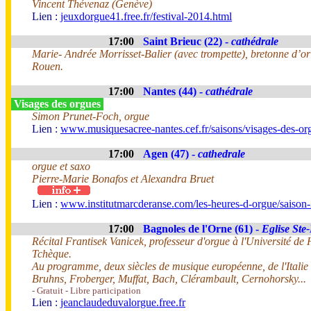
Vincent Thévenaz (Genève)
Lien :
jeuxdorgue41.free.fr/festival-2014.html
17:00
Saint Brieuc (22) -
cathédrale
Marie- Andrée Morrisset-Balier (avec trompette), bretonne d’or
Rouen.
17:00
Nantes (44) -
cathédrale
Visages des orgues
Simon Prunet-Foch, orgue
Lien :
www.musiquesacree-nantes.cef.fr/saisons/visages-des-or
17:00
Agen (47) -
cathedrale
orgue et saxo
Pierre-Marie Bonafos et Alexandra Bruet
Lien :
www.institutmarcderanse.com/les-heures-d-orgue/saison
17:00
Bagnoles de l'Orne (61) -
Eglise Ste
Récital Frantisek Vanicek, professeur d'orgue à l'Université d
Tchèque.
Au programme, deux siècles de musique européenne, de l'Italie
Bruhns, Froberger, Muffat, Bach, Clérambault, Cernohorsky...
- Gratuit - Libre participation
Lien :
jeanclaudeduvalorgue.free.fr