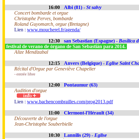
16:00
Albi (81) -
St salvy
Concert bombarde et orgue
Christophe Perves, bombarde
Roland Guyomarch, orgue (Bretagne)
Lien :
www.moucherel.fr/agenda/
12:30
san Sebastian (Espagne) -
Basílica 
festival de verano de órgano de San Sebastián para 2014.
Alize Mendizabal
12:15
Anvers (Belgique) -
Eglise Saint Ch
Récital d'Orgue par Geneviève Chapelier
- entrée libre
12:00
Pontaumur (63)
Audition d'orgue
Lien :
www.bachencombrailles.com/prog2013.pdf
11:00
Clermont-l'Hérault (34)
Découverte de l'orgue
Jean-Christophe Souberbielle
10:30
Lannilis (29) -
Eglise