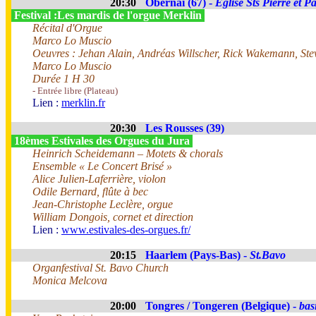
20:30
Obernai (67) -
Eglise Sts Pierre et P
Festival :Les mardis de l'orgue Merklin
Récital d'Orgue
Marco Lo Muscio
Oeuvres : Jehan Alain, Andréas Willscher, Rick Wakemann, Ste
Marco Lo Muscio
Durée 1 H 30
- Entrée libre (Plateau)
Lien :
merklin.fr
20:30
Les Rousses (39)
18èmes Estivales des Orgues du Jura
Heinrich Scheidemann – Motets & chorals
Ensemble « Le Concert Brisé »
Alice Julien-Laferrière, violon
Odile Bernard, flûte à bec
Jean-Christophe Leclère, orgue
William Dongois, cornet et direction
Lien :
www.estivales-des-orgues.fr/
20:15
Haarlem (Pays-Bas) -
St.Bavo
Organfestival St. Bavo Church
Monica Melcova
20:00
Tongres / Tongeren (Belgique) -
bas