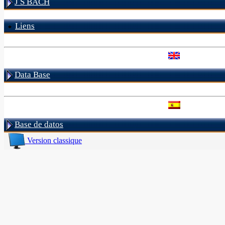
J S BACH
Liens
Data Base
Base de datos
Version classique