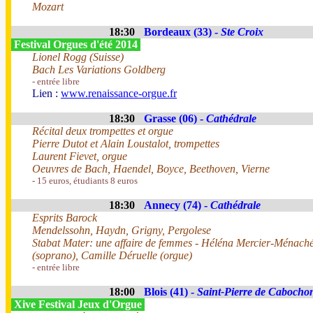
Mozart
18:30
Bordeaux (33) -
Ste Croix
Festival Orgues d'été 2014
Lionel Rogg (Suisse)
Bach Les Variations Goldberg
- entrée libre
Lien :
www.renaissance-orgue.fr
18:30
Grasse (06) -
Cathédrale
Récital deux trompettes et orgue
Pierre Dutot et Alain Loustalot, trompettes
Laurent Fievet, orgue
Oeuvres de Bach, Haendel, Boyce, Beethoven, Vierne
- 15 euros, étudiants 8 euros
18:30
Annecy (74) -
Cathédrale
Esprits Barock
Mendelssohn, Haydn, Grigny, Pergolese
Stabat Mater: une affaire de femmes - Héléna Mercier-Ménach
(soprano), Camille Déruelle (orgue)
- entrée libre
18:00
Blois (41) -
Saint-Pierre de Cabocho
Xive Festival Jeux d'Orgue