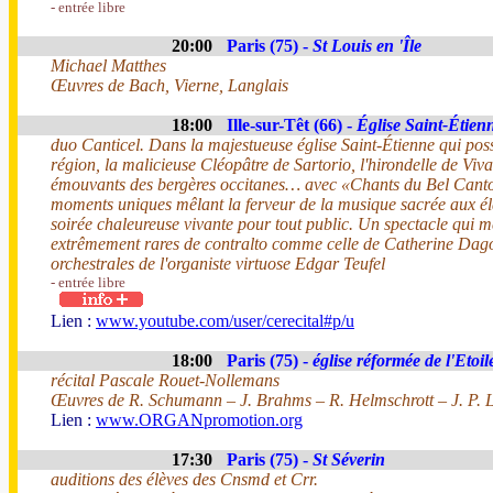
- entrée libre
20:00
Paris (75) -
St Louis en 'Île
Michael Matthes
Œuvres de Bach, Vierne, Langlais
18:00
Ille-sur-Têt (66) -
Église Saint-Étien
duo Canticel. Dans la majestueuse église Saint-Étienne qui pos
région, la malicieuse Cléopâtre de Sartorio, l'hirondelle de Viva
émouvants des bergères occitanes… avec «Chants du Bel Canto 
moments uniques mêlant la ferveur de la musique sacrée aux élan
soirée chaleureuse vivante pour tout public. Un spectacle qui me
extrêmement rares de contralto comme celle de Catherine Dago
orchestrales de l'organiste virtuose Edgar Teufel
- entrée libre
Lien :
www.youtube.com/user/cerecital#p/u
18:00
Paris (75) -
église réformée de l'Etoil
récital Pascale Rouet-Nollemans
Œuvres de R. Schumann – J. Brahms – R. Helmschrott – J. P. 
Lien :
www.ORGANpromotion.org
17:30
Paris (75) -
St Séverin
auditions des élèves des Cnsmd et Crr.