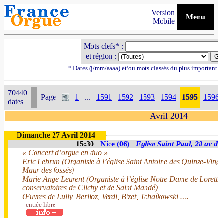
Version
Menu
Mobile
Mots clefs* :
et région :
* Dates (j/mm/aaaa) et/ou mots classés du plus importan
70440
Page
1
...
1591
1592
1593
1594
1595
159
dates
Avril 2014
Dimanche 27 Avril 2014
15:30
Nice (06) -
Eglise Saint Paul, 28 av d
« Concert d’orgue en duo »
Eric Lebrun (Organiste à l’église Saint Antoine des Quinze-Ving
Maur des fossés)
Marie Ange Leurent (Organiste à l’église Notre Dame de Lorett
conservatoires de Clichy et de Saint Mandé)
Œuvres de Lully, Berlioz, Verdi, Bizet, Tchaïkowski ….
- entrée libre