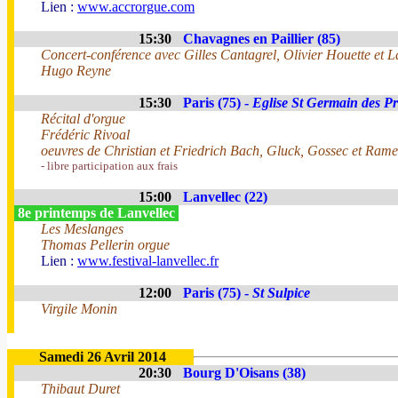
Lien :
www.accrorgue.com
15:30
Chavagnes en Paillier (85)
Concert-conférence avec Gilles Cantagrel, Olivier Houette et L
Hugo Reyne
15:30
Paris (75) -
Eglise St Germain des Pr
Récital d'orgue
Frédéric Rivoal
oeuvres de Christian et Friedrich Bach, Gluck, Gossec et Ram
- libre participation aux frais
15:00
Lanvellec (22)
8e printemps de Lanvellec
Les Meslanges
Thomas Pellerin orgue
Lien :
www.festival-lanvellec.fr
12:00
Paris (75) -
St Sulpice
Virgile Monin
Samedi 26 Avril 2014
20:30
Bourg D'Oisans (38)
Thibaut Duret