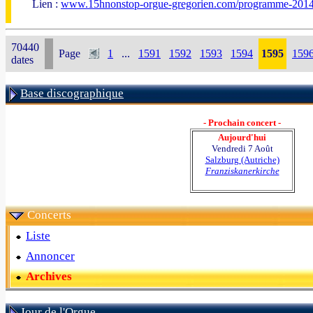
Lien :
www.15hnonstop-orgue-gregorien.com/programme-201
70440
Page
1
...
1591
1592
1593
1594
1595
159
dates
Base discographique
- Prochain concert -
Aujourd'hui
Vendredi 7 Août
Salzburg (Autriche)
Franziskanerkirche
Concerts
Liste
Annoncer
Archives
Jour de l'Orgue