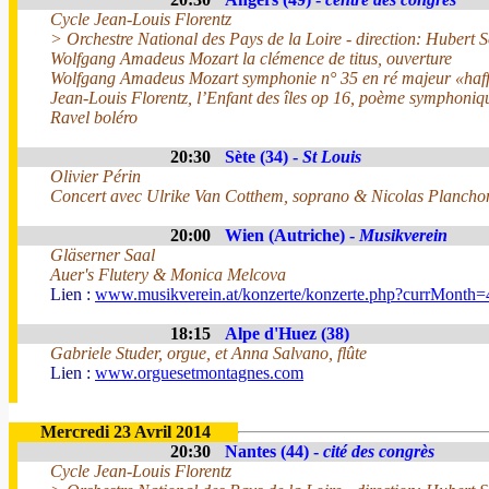
Cycle Jean-Louis Florentz
> Orchestre National des Pays de la Loire - direction: Hubert 
Wolfgang Amadeus Mozart la clémence de titus, ouverture
Wolfgang Amadeus Mozart symphonie n° 35 en ré majeur «haff
Jean-Louis Florentz, l’Enfant des îles op 16, poème symphoni
Ravel boléro
20:30
Sète (34) -
St Louis
Olivier Périn
Concert avec Ulrike Van Cotthem, soprano & Nicolas Planchon,
20:00
Wien (Autriche) -
Musikverein
Gläserner Saal
Auer's Flutery & Monica Melcova
Lien :
www.musikverein.at/konzerte/konzerte.php?currMonth
18:15
Alpe d'Huez (38)
Gabriele Studer, orgue, et Anna Salvano, flûte
Lien :
www.orguesetmontagnes.com
Mercredi 23 Avril 2014
20:30
Nantes (44) -
cité des congrès
Cycle Jean-Louis Florentz