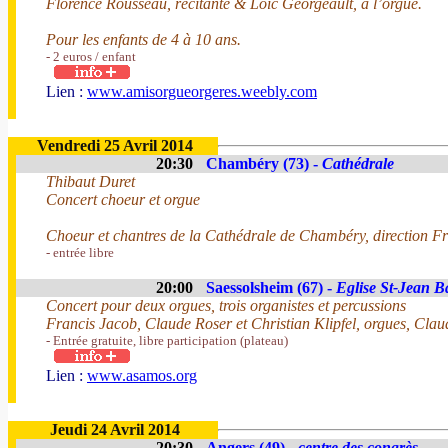
Florence Rousseau, récitante & Loïc Georgeault, à l’orgue.
Pour les enfants de 4 à 10 ans.
- 2 euros / enfant
Lien :
www.amisorgueorgeres.weebly.com
Vendredi 25 Avril 2014
20:30
Chambéry (73) -
Cathédrale
Thibaut Duret
Concert choeur et orgue
Choeur et chantres de la Cathédrale de Chambéry, direction 
- entrée libre
20:00
Saessolsheim (67) -
Eglise St-Jean Ba
Concert pour deux orgues, trois organistes et percussions
Francis Jacob, Claude Roser et Christian Klipfel, orgues, Clau
- Entrée gratuite, libre participation (plateau)
Lien :
www.asamos.org
Jeudi 24 Avril 2014
20:30
Angers (49) -
centre des congrès