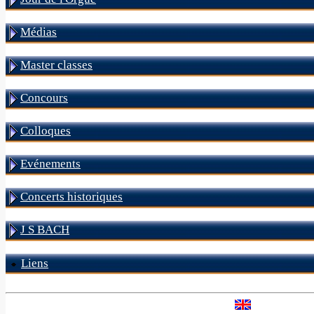
Médias
Master classes
Concours
Colloques
Evénements
Concerts historiques
J S BACH
Liens