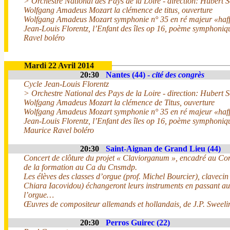
> Orchestre National des Pays de la Loire - direction: Hubert 
Wolfgang Amadeus Mozart la clémence de titus, ouverture
Wolfgang Amadeus Mozart symphonie n° 35 en ré majeur «haff
Jean-Louis Florentz, l’Enfant des îles op 16, poème symphoni
Ravel boléro
Mardi 22 Avril 2014
20:30
Nantes (44) -
cité des congrès
Cycle Jean-Louis Florentz
> Orchestre National des Pays de la Loire - direction: Hubert 
Wolfgang Amadeus Mozart la clémence de Titus, ouverture
Wolfgang Amadeus Mozart symphonie n° 35 en ré majeur «haff
Jean-Louis Florentz, l’Enfant des îles op 16, poème symphoniq
Maurice Ravel boléro
20:30
Saint-Aignan de Grand Lieu (44)
Concert de clôture du projet « Claviorganum », encadré au Con
de la formation au Ca du Cnsmdp.
Les élèves des classes d’orgue (prof. Michel Bourcier), clavecin
Chiara Iacovidou) échangeront leurs instruments en passant au 
l’orgue…
Œuvres de compositeur allemands et hollandais, de J.P. Sweelin
20:30
Perros Guirec (22)