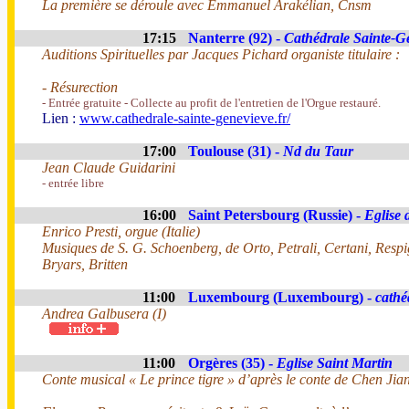
La première se déroule avec Emmanuel Arakélian, Cnsm
17:15
Nanterre (92) -
Cathédrale Sainte-G
Auditions Spirituelles par Jacques Pichard organiste titulaire :
- Résurection
- Entrée gratuite - Collecte au profit de l'entretien de l'Orgue restauré.
Lien :
www.cathedrale-sainte-genevieve.fr/
17:00
Toulouse (31) -
Nd du Taur
Jean Claude Guidarini
- entrée libre
16:00
Saint Petersbourg (Russie) -
Eglise 
Enrico Presti, orgue (Italie)
Musiques de S. G. Schoenberg, de Orto, Petrali, Certani, Respi
Bryars, Britten
11:00
Luxembourg (Luxembourg) -
cathé
Andrea Galbusera (I)
11:00
Orgères (35) -
Eglise Saint Martin
Conte musical « Le prince tigre » d’après le conte de Chen Ji