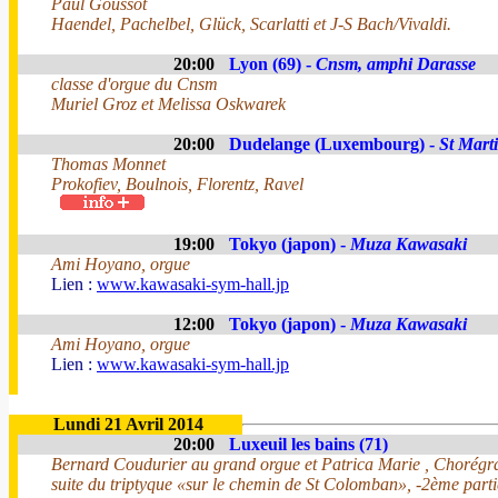
Paul Goussot
Haendel, Pachelbel, Glück, Scarlatti et J-S Bach/Vivaldi.
20:00
Lyon (69) -
Cnsm, amphi Darasse
classe d'orgue du Cnsm
Muriel Groz et Melissa Oskwarek
20:00
Dudelange (Luxembourg) -
St Mart
Thomas Monnet
Prokofiev, Boulnois, Florentz, Ravel
19:00
Tokyo (japon) -
Muza Kawasaki
Ami Hoyano, orgue
Lien :
www.kawasaki-sym-hall.jp
12:00
Tokyo (japon) -
Muza Kawasaki
Ami Hoyano, orgue
Lien :
www.kawasaki-sym-hall.jp
Lundi 21 Avril 2014
20:00
Luxeuil les bains (71)
Bernard Coudurier au grand orgue et Patrica Marie , Chorégr
suite du triptyque «sur le chemin de St Colomban», -2ème parti