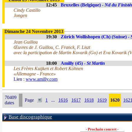
12:45
Bruxelles (Belgique) -
Nd du Finistè
Cindy Castillo
Jongen
Dimanche 24 Novembre 2013
19:30
Zürich Wollishopen (Ch) (Suisse) -
Jean Guillou
Œuvres de J. Guillou, C. Franck, F. Liszt
avec la participation de Martin Kovarik (Go) et Eva Kovarik (V
18:00
Amilly (45) -
St Martin
Les Frères Kuijken et Robert Köhnen
«Allemagne - France»
Lien :
www.amilly.com
70409
Page
1
...
1616
1617
1618
1619
1620
162
dates
Base discographique
- Prochain concert -