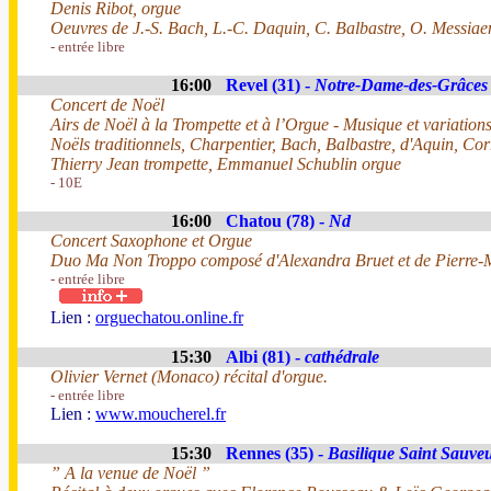
Denis Ribot, orgue
Oeuvres de J.-S. Bach, L.-C. Daquin, C. Balbastre, O. Messiae
- entrée libre
16:00
Revel (31) -
Notre-Dame-des-Grâces
Concert de Noël
Airs de Noël à la Trompette et à l’Orgue - Musique et variatio
Noëls traditionnels, Charpentier, Bach, Balbastre, d'Aquin, Corr
Thierry Jean trompette, Emmanuel Schublin orgue
- 10E
16:00
Chatou (78) -
Nd
Concert Saxophone et Orgue
Duo Ma Non Troppo composé d'Alexandra Bruet et de Pierre-
- entrée libre
Lien :
orguechatou.online.fr
15:30
Albi (81) -
cathédrale
Olivier Vernet (Monaco) récital d'orgue.
- entrée libre
Lien :
www.moucherel.fr
15:30
Rennes (35) -
Basilique Saint Sauve
” A la venue de Noël ”