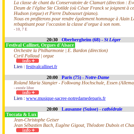
La classe de chant du Conservatoire de Clamart (direction : E
Deum de l’église Ste Clotilde (où César Franck se joignent à c
Hudson (orgue) et Pierre Dubousset (piano).
Nous en profiterons pour rendre également hommage à Alain Lec
rebaptisant pour l’occasion la classe d’orgue à son nom.
- 10, 7 E
20:30
Oberhergheim (68) -
St Léger
Festival Callinet, Orgues d'Alsace
Orchestre la Philharmonie | E. Bardon (direction)
Cyril Pallaud | orgue
Lien :
festivalcallinet.fr
20:00
Paris (75) -
Notre-Dame
Roland Maria Stangier - Folkwang Hochschule, Essen (Allema
- entrée libre
Lien :
www.musique-sacree-notredamedeparis.fr
20:00
Lausanne (Suisse) -
cathédrale
Toccata & Lux
Jean-Christophe Geiser
Jean Sébastien Bach, Eugène Gigout, Théodore Dubois et Char