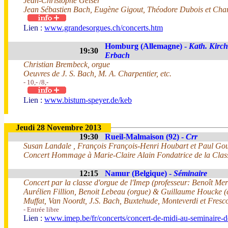
Jean-Christophe Geiser
Jean Sébastien Bach, Eugène Gigout, Théodore Dubois et Char
Lien :
www.grandesorgues.ch/concerts.htm
Homburg (Allemagne) -
Kath. Kirc
19:30
Erbach
Christian Brembeck, orgue
Oeuvres de J. S. Bach, M. A. Charpentier, etc.
- 10,- /8,-
Lien :
www.bistum-speyer.de/keb
Jeudi 28 Novembre 2013
19:30
Rueil-Malmaison (92) -
Crr
Susan Landale , François François-Henri Houbart et Paul Gou
Concert Hommage à Marie-Claire Alain Fondatrice de la Clas
12:15
Namur (Belgique) -
Séminaire
Concert par la classe d'orgue de l'Imep (professeur: Benoît Mer
Aurélien Fillion, Benoit Lebeau (orgue) & Guillaume Houcke (
Muffat, Van Noordt, J.S. Bach, Buxtehude, Monteverdi et Fresc
- Entrée libre
Lien :
www.imep.be/fr/concerts/concert-de-midi-au-seminaire-