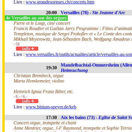
Lien :
www.grandesorgues.ch/concerts.htm
20:00
Versailles (78) -
Ste Jeanne d'Arc
4e Versailles au son des orgues
Pierre et le Loup, ciné concert
Francis Roudier et Gaétan Jarry Programme : Films d’animation
Templeton, musique de Sergei Prokofiev et « Le Conte des cont
Mikhail Meyerowitz, Jean-Sébastien Bach, Wolfgang Amadeus 
- 5E
Lien :
www.versailles.fr/outils/actualites/article/versailles-au-s
Mandelbachtal-Ommersheim (Alle
19:30
Heimsuchung
Christian Brembeck, orgue
Marta Hemkemeier, violine
Heinrich Ignaz Franz Biber, etc.
- 8,- / 6,-
Lien :
www.bistum-speyer.de/keb
17:30
Aix les bains (73) -
Eglise de Saint 
Concert orgue, trompette et chant
Anne Mentrier, orgue, J-F Raymond, trompette et Sophie Terrie