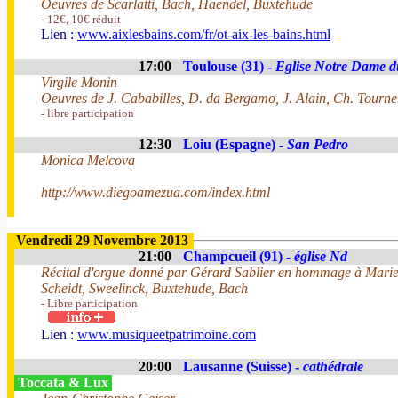
Oeuvres de Scarlatti, Bach, Haendel, Buxtehude
- 12€, 10€ réduit
Lien :
www.aixlesbains.com/fr/ot-aix-les-bains.html
17:00
Toulouse (31) -
Eglise Notre Dame d
Virgile Monin
Oeuvres de J. Cababilles, D. da Bergamo, J. Alain, Ch. Tournem
- libre participation
12:30
Loiu (Espagne) -
San Pedro
Monica Melcova
http://www.diegoamezua.com/index.html
Vendredi 29 Novembre 2013
21:00
Champcueil (91) -
église Nd
Récital d'orgue donné par Gérard Sablier en hommage à Marie
Scheidt, Sweelinck, Buxtehude, Bach
- Libre participation
Lien :
www.musiqueetpatrimoine.com
20:00
Lausanne (Suisse) -
cathédrale
Toccata & Lux