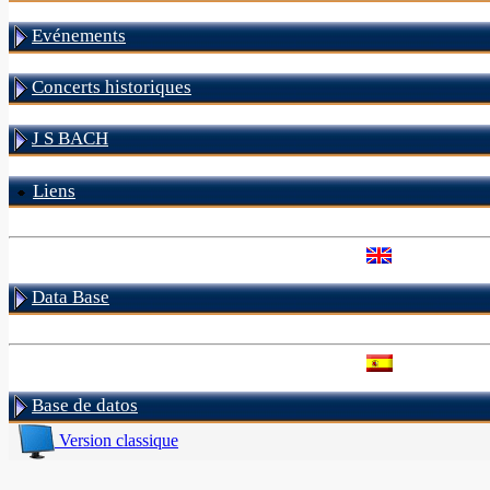
Evénements
Concerts historiques
J S BACH
Liens
Data Base
Base de datos
Version classique