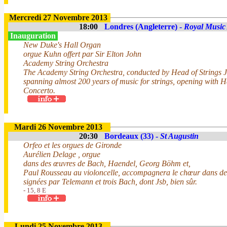
Mercredi 27 Novembre 2013
18:00
Londres (Angleterre) -
Royal Music
Inauguration
New Duke's Hall Organ
orgue Kuhn offert par Sir Elton John
Academy String Orchestra
The Academy String Orchestra, conducted by Head of Strings 
spanning almost 200 years of music for strings, opening with 
Concerto.
Mardi 26 Novembre 2013
20:30
Bordeaux (33) -
St Augustin
Orfeo et les orgues de Gironde
Aurélien Delage , orgue
dans des œuvres de Bach, Haendel, Georg Böhm et,
Paul Rousseau au violoncelle, accompagnera le chœur dans des
signées par Telemann et trois Bach, dont Jsb, bien sûr.
- 15, 8 E
Lundi 25 Novembre 2013