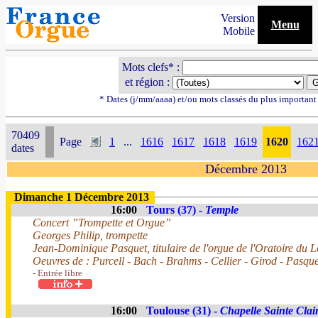
Version
Menu
Mobile
Mots clefs* :
et région :
* Dates (j/mm/aaaa) et/ou mots classés du plus importan
70409
Page
1
...
1616
1617
1618
1619
1620
162
dates
Décembre 2013
Dimanche 1 Décembre 2013
16:00
Tours (37) -
Temple
Concert ”Trompette et Orgue”
Georges Philip, trompette
Jean-Dominique Pasquet, titulaire de l'orgue de l'Oratoire du L
Oeuvres de : Purcell - Bach - Brahms - Cellier - Girod - Pasque
- Entrée libre
16:00
Toulouse (31) -
Chapelle Sainte Clai