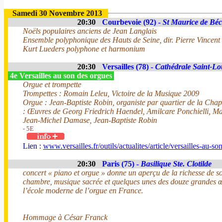
Samedi 30 Novembre 2013
20:30
Courbevoie (92) -
St Maurice de Bé
Noëls populaires anciens de Jean Langlais
Ensemble polyphonique des Hauts de Seine, dir. Pierre Vincent
Kurt Lueders polyphone et harmonium
20:30
Versailles (78) -
Cathédrale Saint-Lo
4e Versailles au son des orgues
Orgue et trompette
Trompettes : Romain Leleu, Victoire de la Musique 2009
Orgue : Jean-Baptiste Robin, organiste par quartier de la Cha
: Œuvres de Georg Friedrich Haendel, Amilcare Ponchielli, M
Jean-Michel Damase, Jean-Baptiste Robin
- 5E
Lien :
www.versailles.fr/outils/actualites/article/versailles-au-s
20:30
Paris (75) -
Basilique Ste. Clotilde
concert « piano et orgue » donne un aperçu de la richesse de s
chambre, musique sacrée et quelques unes des douze grandes œ
l’école moderne de l’orgue en France.
Hommage à César Franck