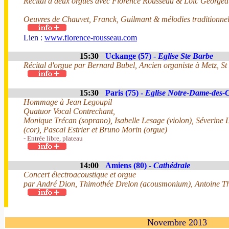
Récital à deux orgues avec Florence Rousseau & Loïc Georgea
Oeuvres de Chauvet, Franck, Guilmant & mélodies traditionnel
Lien :
www.florence-rousseau.com
15:30
Uckange (57) -
Eglise Ste Barbe
Récital d'orgue par Bernard Bubel, Ancien organiste à Metz, S
15:30
Paris (75) -
Eglise Notre-Dame-des
Hommage à Jean Legoupil
Quatuor Vocal Contrechant,
Monique Trécan (soprano), Isabelle Lesage (violon), Séverine L
(cor), Pascal Estrier et Bruno Morin (orgue)
- Entrée libre, plateau
14:00
Amiens (80) -
Cathédrale
Concert électroacoustique et orgue
par André Dion, Thimothée Drelon (acousmonium), Antoine Tho
Novembre 2013