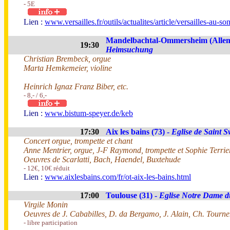
- 5E
Lien :
www.versailles.fr/outils/actualites/article/versailles-au-s
Mandelbachtal-Ommersheim (Alle
19:30
Heimsuchung
Christian Brembeck, orgue
Marta Hemkemeier, violine
Heinrich Ignaz Franz Biber, etc.
- 8,- / 6,-
Lien :
www.bistum-speyer.de/keb
17:30
Aix les bains (73) -
Eglise de Saint 
Concert orgue, trompette et chant
Anne Mentrier, orgue, J-F Raymond, trompette et Sophie Terrie
Oeuvres de Scarlatti, Bach, Haendel, Buxtehude
- 12€, 10€ réduit
Lien :
www.aixlesbains.com/fr/ot-aix-les-bains.html
17:00
Toulouse (31) -
Eglise Notre Dame d
Virgile Monin
Oeuvres de J. Cababilles, D. da Bergamo, J. Alain, Ch. Tournem
- libre participation