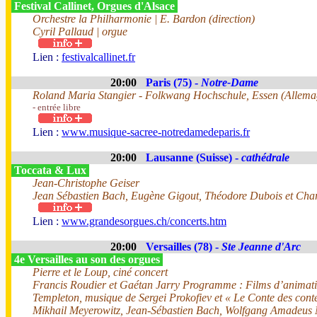
Festival Callinet, Orgues d'Alsace
Orchestre la Philharmonie | E. Bardon (direction)
Cyril Pallaud | orgue
Lien :
festivalcallinet.fr
20:00
Paris (75) -
Notre-Dame
Roland Maria Stangier - Folkwang Hochschule, Essen (Allema
- entrée libre
Lien :
www.musique-sacree-notredamedeparis.fr
20:00
Lausanne (Suisse) -
cathédrale
Toccata & Lux
Jean-Christophe Geiser
Jean Sébastien Bach, Eugène Gigout, Théodore Dubois et Char
Lien :
www.grandesorgues.ch/concerts.htm
20:00
Versailles (78) -
Ste Jeanne d'Arc
4e Versailles au son des orgues
Pierre et le Loup, ciné concert
Francis Roudier et Gaétan Jarry Programme : Films d’animation
Templeton, musique de Sergei Prokofiev et « Le Conte des cont
Mikhail Meyerowitz, Jean-Sébastien Bach, Wolfgang Amadeus 