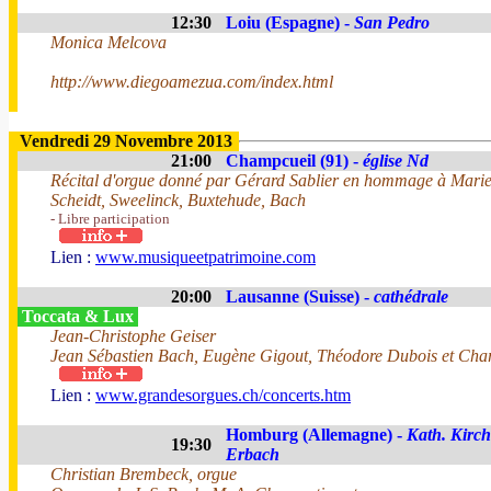
12:30
Loiu (Espagne) -
San Pedro
Monica Melcova
http://www.diegoamezua.com/index.html
Vendredi 29 Novembre 2013
21:00
Champcueil (91) -
église Nd
Récital d'orgue donné par Gérard Sablier en hommage à Marie
Scheidt, Sweelinck, Buxtehude, Bach
- Libre participation
Lien :
www.musiqueetpatrimoine.com
20:00
Lausanne (Suisse) -
cathédrale
Toccata & Lux
Jean-Christophe Geiser
Jean Sébastien Bach, Eugène Gigout, Théodore Dubois et Char
Lien :
www.grandesorgues.ch/concerts.htm
Homburg (Allemagne) -
Kath. Kirc
19:30
Erbach
Christian Brembeck, orgue