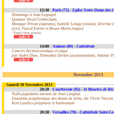
15:30
Paris (75) -
Eglise Notre-Dame-des
Hommage à Jean Legoupil
Quatuor Vocal Contrechant,
Monique Trécan (soprano), Isabelle Lesage (violon), Séverine L
(cor), Pascal Estrier et Bruno Morin (orgue)
- Entrée libre, plateau
14:00
Amiens (80) -
Cathédrale
Concert électroacoustique et orgue
par André Dion, Thimothée Drelon (acousmonium), Antoine Tho
Novembre 2013
Samedi 30 Novembre 2013
20:30
Courbevoie (92) -
St Maurice de Bé
Noëls populaires anciens de Jean Langlais
Ensemble polyphonique des Hauts de Seine, dir. Pierre Vincent
Kurt Lueders polyphone et harmonium
20:30
Versailles (78) -
Cathédrale Saint-Lo