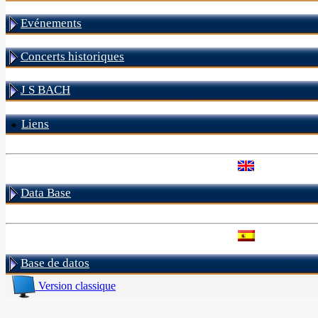
Evénements
Concerts historiques
J S BACH
Liens
Data Base
Base de datos
Version classique