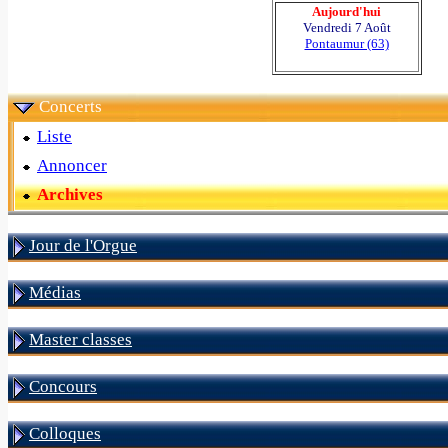
Aujourd'hui
Vendredi 7 Août
Pontaumur (63)
Concerts
Liste
Annoncer
Archives
Jour de l'Orgue
Médias
Master classes
Concours
Colloques