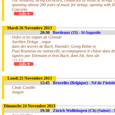
The Academy String Orchestra, conducted by Head of Strings 
spanning almost 200 years of music for strings, opening with 
Concerto.
Mardi 26 Novembre 2013
20:30
Bordeaux (33) -
St Augustin
Orfeo et les orgues de Gironde
Aurélien Delage , orgue
dans des œuvres de Bach, Haendel, Georg Böhm et,
Paul Rousseau au violoncelle, accompagnera le chœur dans des
signées par Telemann et trois Bach, dont Jsb, bien sûr.
- 15, 8 E
Lundi 25 Novembre 2013
12:45
Bruxelles (Belgique) -
Nd du Finistè
Cindy Castillo
Jongen
Dimanche 24 Novembre 2013
19:30
Zürich Wollishopen (Ch) (Suisse) -