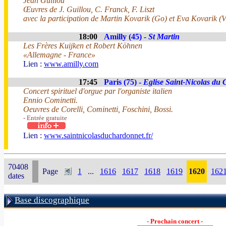
Jean Guillou
Œuvres de J. Guillou, C. Franck, F. Liszt
avec la participation de Martin Kovarik (Go) et Eva Kovarik (V
18:00
Amilly (45) -
St Martin
Les Frères Kuijken et Robert Köhnen
«Allemagne - France»
Lien :
www.amilly.com
17:45
Paris (75) -
Eglise Saint-Nicolas du
Concert spirituel d'orgue par l'organiste italien
Ennio Cominetti.
Oeuvres de Corelli, Cominetti, Foschini, Bossi.
- Entrée gratuite
Lien :
www.saintnicolasduchardonnet.fr/
70408
Page
1
...
1616
1617
1618
1619
1620
162
dates
Base discographique
- Prochain concert -