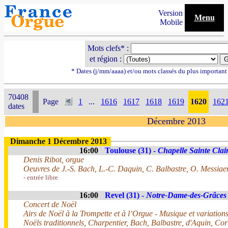
Version
Menu
Mobile
Mots clefs* :
et région :
* Dates (j/mm/aaaa) et/ou mots classés du plus importan
70408
Page
1
...
1616
1617
1618
1619
1620
162
dates
Décembre 2013
Dimanche 1 Décembre 2013
16:00
Toulouse (31) -
Chapelle Sainte Clai
Denis Ribot, orgue
Oeuvres de J.-S. Bach, L.-C. Daquin, C. Balbastre, O. Messiae
- entrée libre
16:00
Revel (31) -
Notre-Dame-des-Grâces
Concert de Noël
Airs de Noël à la Trompette et à l’Orgue - Musique et variatio
Noëls traditionnels, Charpentier, Bach, Balbastre, d'Aquin, Corr