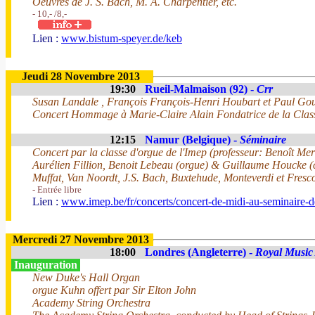
Oeuvres de J. S. Bach, M. A. Charpentier, etc.
- 10,- /8,-
Lien :
www.bistum-speyer.de/keb
Jeudi 28 Novembre 2013
19:30
Rueil-Malmaison (92) -
Crr
Susan Landale , François François-Henri Houbart et Paul Gou
Concert Hommage à Marie-Claire Alain Fondatrice de la Clas
12:15
Namur (Belgique) -
Séminaire
Concert par la classe d'orgue de l'Imep (professeur: Benoît Mer
Aurélien Fillion, Benoit Lebeau (orgue) & Guillaume Houcke (
Muffat, Van Noordt, J.S. Bach, Buxtehude, Monteverdi et Fresc
- Entrée libre
Lien :
www.imep.be/fr/concerts/concert-de-midi-au-seminaire-
Mercredi 27 Novembre 2013
18:00
Londres (Angleterre) -
Royal Music
Inauguration
New Duke's Hall Organ
orgue Kuhn offert par Sir Elton John
Academy String Orchestra