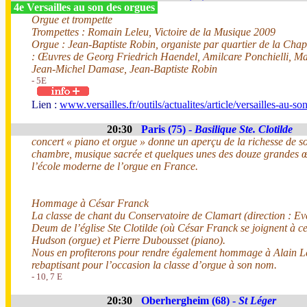
4e Versailles au son des orgues
Orgue et trompette
Trompettes : Romain Leleu, Victoire de la Musique 2009
Orgue : Jean-Baptiste Robin, organiste par quartier de la Cha
: Œuvres de Georg Friedrich Haendel, Amilcare Ponchielli, M
Jean-Michel Damase, Jean-Baptiste Robin
- 5E
Lien :
www.versailles.fr/outils/actualites/article/versailles-au-s
20:30
Paris (75) -
Basilique Ste. Clotilde
concert « piano et orgue » donne un aperçu de la richesse de s
chambre, musique sacrée et quelques unes des douze grandes œ
l’école moderne de l’orgue en France.
Hommage à César Franck
La classe de chant du Conservatoire de Clamart (direction : E
Deum de l’église Ste Clotilde (où César Franck se joignent à c
Hudson (orgue) et Pierre Dubousset (piano).
Nous en profiterons pour rendre également hommage à Alain Lec
rebaptisant pour l’occasion la classe d’orgue à son nom.
- 10, 7 E
20:30
Oberhergheim (68) -
St Léger