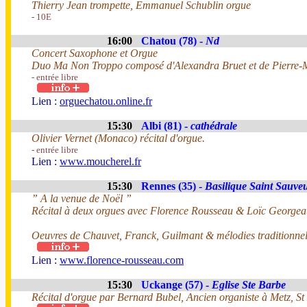
Thierry Jean trompette, Emmanuel Schublin orgue
- 10E
16:00
Chatou (78) -
Nd
Concert Saxophone et Orgue
Duo Ma Non Troppo composé d'Alexandra Bruet et de Pierre-
- entrée libre
Lien :
orguechatou.online.fr
15:30
Albi (81) -
cathédrale
Olivier Vernet (Monaco) récital d'orgue.
- entrée libre
Lien :
www.moucherel.fr
15:30
Rennes (35) -
Basilique Saint Sauve
” A la venue de Noël ”
Récital à deux orgues avec Florence Rousseau & Loïc Georgea
Oeuvres de Chauvet, Franck, Guilmant & mélodies traditionnel
Lien :
www.florence-rousseau.com
15:30
Uckange (57) -
Eglise Ste Barbe
Récital d'orgue par Bernard Bubel, Ancien organiste à Metz, S