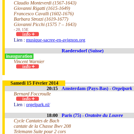
Claudio Monteverdi (1567-1643)
Giovanni Rigatti (1615-1649)
Francesco Cavalli (1602-1676)
Barbara Strozzi (1619-1677)
Giovanni Picchi (1575 ? – 1643)
- 20, 15E
Lien :
musique-sacree-en-avignon.org
Raedersdorf (Suisse)
inauguration
Vincent Warnier
Samedi 15 Février 2014
20:15
Amsterdam (Pays-Bas) -
Orgelpark
Bernard Foccroulle
Lien :
orgelpark.nl/
18:00
Paris (75) -
Oratoire du Louvre
Cycle Cantates de Bach
cantate de la Chasse Bwv 208
Telemann Suite pour 2 cors