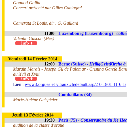
Gounod Gallia
Concert présenté par Gilles Cantagrel
Camerata St Louis, dir . G. Guillard
11:00
Luxembourg (Luxembourg) -
cathé
Valentin Gascon (Mex)
Vendredi 14 Février 2014
12:00
Berne (Suisse) -
HeiligGeistKirche à
Marain Marais - Joseph Gil de Palomar - Cristina García Ban
du Xvii et Xviii
Lien :
www3.orgues-et-vitraux.ch/default.asp/2-0-1801-11-6-1/
Combaillaux (34)
Marie-Hélène Geispieler
Jeudi 13 Février 2014
19:30
Paris (75) -
Conservatoire du Xe Hect
audition de la classe d'orgue