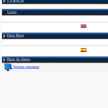
J S BACH
Liens
Data Base
Base de datos
Version classique