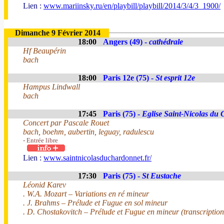
Lien :
www.mariinsky.ru/en/playbill/playbill/2014/3/4/3_1900/
Dimanche 9 Février 2014
18:00
Angers (49) -
cathédrale
Hf Beaupérin
bach
18:00
Paris 12e (75) -
St esprit 12e
Hampus Lindwall
bach
17:45
Paris (75) -
Eglise Saint-Nicolas du
Concert par Pascale Rouet
bach, boehm, aubertin, leguay, radulescu
- Entrée libre
Lien :
www.saintnicolasduchardonnet.fr/
17:30
Paris (75) -
St Eustache
Léonid Karev
. W.A. Mozart – Variations en ré mineur
. J. Brahms – Prélude et Fugue en sol mineur
. D. Chostakovitch – Prélude et Fugue en mineur (transcription