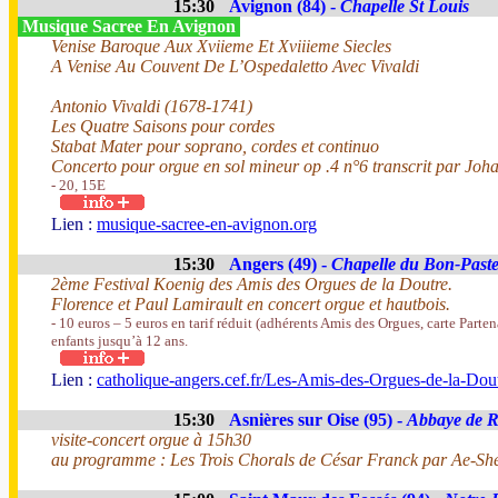
15:30
Avignon (84) -
Chapelle St Louis
Musique Sacree En Avignon
Venise Baroque Aux Xviieme Et Xviiieme Siecles
A Venise Au Couvent De L’Ospedaletto Avec Vivaldi
Antonio Vivaldi (1678-1741)
Les Quatre Saisons pour cordes
Stabat Mater pour soprano, cordes et continuo
Concerto pour orgue en sol mineur op .4 n°6 transcrit par Jo
- 20, 15E
Lien :
musique-sacree-en-avignon.org
15:30
Angers (49) -
Chapelle du Bon-Past
2ème Festival Koenig des Amis des Orgues de la Doutre.
Florence et Paul Lamirault en concert orgue et hautbois.
- 10 euros – 5 euros en tarif réduit (adhérents Amis des Orgues, carte Parten
enfants jusqu’à 12 ans.
Lien :
catholique-angers.cef.fr/Les-Amis-des-Orgues-de-la-Dou
15:30
Asnières sur Oise (95) -
Abbaye de 
visite-concert orgue à 15h30
au programme : Les Trois Chorals de César Franck par Ae-Sh