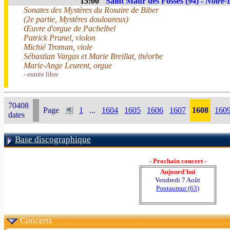
15:00
Saint Maur des Fossés (94) -
Notre-
Sonates des Mystères du Rosaire de Biber
(2e partie, Mystères douloureux)
Œuvre d'orgue de Pachelbel
Patrick Prunel, violon
Michié Troman, viole
Sébastian Vargas et Marie Breillat, théorbe
Marie-Ange Leurent, orgue
- entrée libre
70408
Page
1
...
1604
1605
1606
1607
1608
160
dates
Base discographique
- Prochain concert -
Aujourd'hui
Vendredi 7 Août
Pontaumur (63)
Concerts