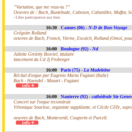
”Variation, que me veux-tu ?”
Oeuvres de : Bach, Buxtehude, Cabezon, Cabanilles, Muffat, Sc
- Libre participation aux frais
16:30
Cannes (06) -
N-D de Bon-Voyage
Grégoire Rolland
oeuvres de Bach, Franck, Vierne, Escaich, Rolland (Omoï, pou
16:00
Boulogne (92) -
Nd
Juliette Greletty Bosviel, titulaire
lancement du Cd Jj Froberger
16:00
Paris (75) -
La Madeleine
Récital d'orgue par Eugenio Maria Fagiani (Italie)
Bach - Haendel - Mozart - Fagiani
16:00
Nanterre (92) -
cathédrale Ste Genev
Concert sur l'orgue reconstruit
Véronique Sourisse, organiste suppléante, et Cécile CôTe, sopr
oeuvres de Bach, Monteverdi, Couperin et Purcell.