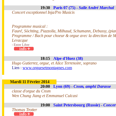
19:30
Paris 07 (75) -
Salle André Marchal
Concert exceptionnel Inja/Pro Musicis
Programme musical :
Fauré, Söchting, Piazzolla, Milhaud, Schumann, Debussy, (piano
Programme / Bach pour choeur & orgue avec la direction de 
Levacque
- Entre Libre
18:15
Alpe d'Huez (38)
Hugo Gutierrez, orgue, et Alice Terrenoire, soprano
Lien :
www.orguesetmontagnes.com
Mardi 11 Février 2014
20:00
Lyon (69) -
Cnsm, amphi Darasse
classe d'orgue du Cnsm
Wen Chung Jiang et Emmanuel Culcasi
19:00
Saint Petersbourg (Russie) -
Concert
Thomas Trotter