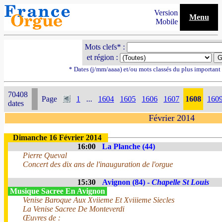
Version
Menu
Mobile
Mots clefs* :
et région :
* Dates (j/mm/aaaa) et/ou mots classés du plus importan
70408
Page
1
...
1604
1605
1606
1607
1608
160
dates
Février 2014
Dimanche 16 Février 2014
16:00
La Planche (44)
Pierre Queval
Concert des dix ans de l'inauguration de l'orgue
15:30
Avignon (84) -
Chapelle St Louis
Musique Sacree En Avignon
Venise Baroque Aux Xviieme Et Xviiieme Siecles
La Venise Sacree De Monteverdi
Œuvres de :