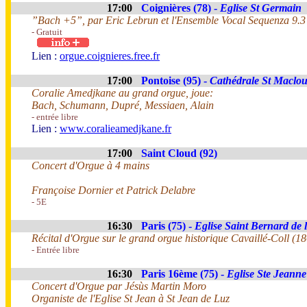
17:00
Coignières (78) -
Eglise St Germain
”Bach +5”, par Eric Lebrun et l'Ensemble Vocal Sequenza 9.3 
- Gratuit
Lien :
orgue.coignieres.free.fr
17:00
Pontoise (95) -
Cathédrale St Maclo
Coralie Amedjkane au grand orgue, joue:
Bach, Schumann, Dupré, Messiaen, Alain
- entrée libre
Lien :
www.coralieamedjkane.fr
17:00
Saint Cloud (92)
Concert d'Orgue à 4 mains
Françoise Dornier et Patrick Delabre
- 5E
16:30
Paris (75) -
Eglise Saint Bernard de 
Récital d'Orgue sur le grand orgue historique Cavaillé-Coll (1
- Entrée libre
16:30
Paris 16ème (75) -
Eglise Ste Jeanne
Concert d'Orgue par Jésùs Martin Moro
Organiste de l'Eglise St Jean à St Jean de Luz