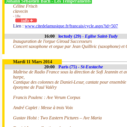
Johann Sebastien Bach - Les Tempéraments
Céline Frisch
clavecin
- 18e
Lien :
www.citedelamusique.fr/francais/cycle.aspx?id=507
16:00
loctudy (29) -
Eglise Saint-Tudy
Inauguration de l'orgue Giroud Successeurs
Concert saxophone et orgue par Jean Quillivic (saxophone) et
Mardi 11 Mars 2014
20:00
Paris (75) -
St-Eustache
Maîtrise de Radio France sous la direction de Sofi Jeannin et av
harpe,
Cantique des colonnes de Daniel-Lesur, cantate pour ensemble 
éponyme de Paul Valéry
Francis Poulenc : Ave Verum Corpus
André Caplet : Messe à trois Voix
Gustav Holst : Two Eastern Pictures – Ave Maria