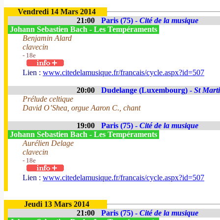
Vendredi 14 Mars 2014
21:00
Paris (75) -
Cité de la musique
Johann Sebastien Bach - Les Tempéraments
Benjamin Alard
clavecin
- 18e
Lien :
www.citedelamusique.fr/francais/cycle.aspx?id=507
20:00
Dudelange (Luxembourg) -
St Mart
Prélude celtique
David O’Shea, orgue Aaron C., chant
19:00
Paris (75) -
Cité de la musique
Johann Sebastien Bach - Les Tempéraments
Aurélien Delage
clavecin
- 18e
Lien :
www.citedelamusique.fr/francais/cycle.aspx?id=507
Jeudi 13 Mars 2014
21:00
Paris (75) -
Cité de la musique