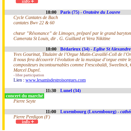
18:00
Paris (75) -
Oratoire du Louvre
Cycle Cantates de Bach
cantates Bwv 22 & 60
chœur ”Résonance” de Limoges, préparé par le grand baryton 
Camerata St Louis, dir . G. Guillard et Vera Nikitine
18:00
Bédarieux (34) -
Eglise St Alexandre
Yves Gourinat, Titulaire de l’Orgue Mutin-Cavaillé-Coll de l’O
Il nous fera découvrir l’évolution de la musique d’orgue entre 
compositeurs incontournables comme Frescobaldi, Sweelinck, 
Marcel Dupré.
- libre participation
Lien :
www.lesamisdestroisorgues.com
11:30
Lunel (34)
concert du marché
Pierre Seyte
11:00
Luxembourg (Luxembourg) -
cathé
Pierre Perdigon (F)