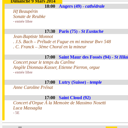
Dimanche 9 Mars 2014
18:00
Angers (49) -
cathédrale
Hf Beaupérin
Sonate de Reubke
- entrée libre
17:30
Paris (75) -
St Eustache
Jean-Baptiste Monnot
. J.S. Bach – Prélude et Fugue en mi mineur Bwv 548
. C. Franck – 3ème Choral en la mineur
17:00
Saint Maur des Fossés (94) -
St Hila
Concert pour le temps du Carême
Angèle Dionnau-Kasser, Etienne Pierron, orgue
- entrée libre
17:00
Lutry (Suisse) -
temple
Anne Caroline Prénat
17:00
Saint Cloud (92)
Concert d'Orgue Á la Memoire de Massimo Nosetti
Luca Massaglia
- 5E