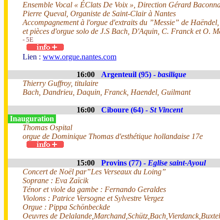
Ensemble Vocal « ÉClats De Voix », Direction Gérard Baconna
Pierre Queval, Organiste de Saint-Clair à Nantes
Accompagnement à l'orgue d'extraits du ”Messie” de Haëndel, N
et pièces d'orgue solo de J.S Bach, D'Aquin, C. Franck et O. M
- 5E
Lien :
www.orgue.nantes.com
16:00
Argenteuil (95) -
basilique
Thierry Guffroy, titulaire
Bach, Dandrieu, Daquin, Franck, Haendel, Guilmant
16:00
Ciboure (64) -
St Vincent
Inauguration
Thomas Ospital
orgue de Dominique Thomas d'esthétique hollandaise 17e
15:00
Provins (77) -
Eglise saint-Ayoul
Concert de Noël par”Les Verseaux du Loing”
Soprane : Eva Zaïcik
Ténor et viole da gambe : Fernando Geraldes
Violons : Patrice Versogne et Sylvestre Vergez
Orgue : Pippa Schönbeckde
Oeuvres de Delalande,Marchand,Schütz,Bach,Vierdanck,Buxte