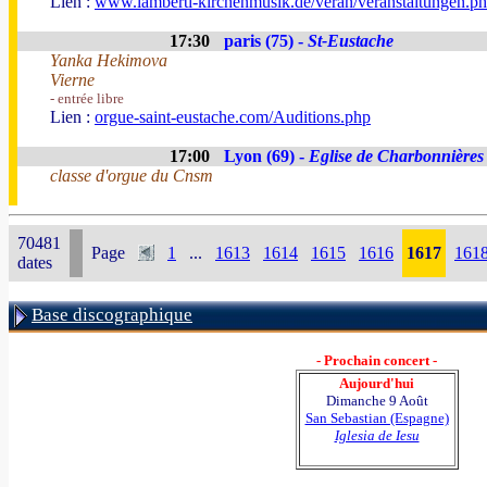
Lien :
www.lamberti-kirchenmusik.de/veran/veranstaltungen.p
17:30
paris (75) -
St-Eustache
Yanka Hekimova
Vierne
- entrée libre
Lien :
orgue-saint-eustache.com/Auditions.php
17:00
Lyon (69) -
Eglise de Charbonnières
classe d'orgue du Cnsm
70481
Page
1
...
1613
1614
1615
1616
1617
161
dates
Base discographique
- Prochain concert -
Aujourd'hui
Dimanche 9 Août
San Sebastian (Espagne)
Iglesia de Iesu