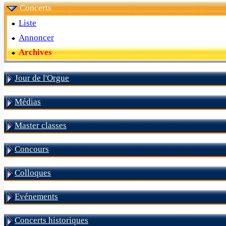
Concerts
Liste
Annoncer
Archives
Jour de l'Orgue
Médias
Master classes
Concours
Colloques
Evénements
Concerts historiques