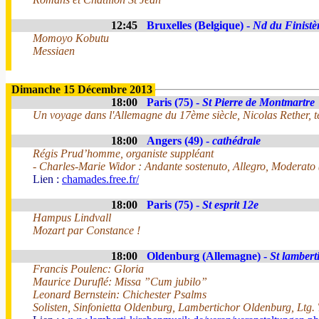
12:45
Bruxelles (Belgique) -
Nd du Finistè
Momoyo Kobutu
Messiaen
Dimanche 15 Décembre 2013
18:00
Paris (75) -
St Pierre de Montmartre
Un voyage dans l'Allemagne du 17ème siècle, Nicolas Rether, t
18:00
Angers (49) -
cathédrale
Régis Prud’homme, organiste suppléant
- Charles-Marie Widor : Andante sostenuto, Allegro, Moderato
Lien :
chamades.free.fr/
18:00
Paris (75) -
St esprit 12e
Hampus Lindvall
Mozart par Constance !
18:00
Oldenburg (Allemagne) -
St lambert
Francis Poulenc: Gloria
Maurice Duruflé: Missa ”Cum jubilo”
Leonard Bernstein: Chichester Psalms
Solisten, Sinfonietta Oldenburg, Lambertichor Oldenburg, Ltg.