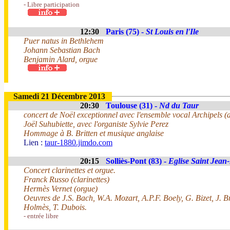
- Libre participation
12:30
Paris (75) -
St Louis en l'Ile
Puer natus in Bethlehem
Johann Sebastian Bach
Benjamin Alard, orgue
Samedi 21 Décembre 2013
20:30
Toulouse (31) -
Nd du Taur
concert de Noël exceptionnel avec l'ensemble vocal Archipels (a
Joël Suhubiette, avec l'organiste Sylvie Perez
Hommage à B. Britten et musique anglaise
Lien :
taur-1880.jimdo.com
20:15
Solliès-Pont (83) -
Eglise Saint Jean-
Concert clarinettes et orgue.
Franck Russo (clarinettes)
Hermès Vernet (orgue)
Oeuvres de J.S. Bach, W.A. Mozart, A.P.F. Boely, G. Bizet, J.
Holmès, T. Dubois.
- entrée libre