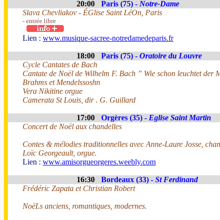
20:00
Paris (75) -
Notre-Dame
Slava Chevliakov - ÉGlise Saint LéOn, Paris
- entrée libre
Lien :
www.musique-sacree-notredamedeparis.fr
18:00
Paris (75) -
Oratoire du Louvre
Cycle Cantates de Bach
Cantate de Noël de Wilhelm F. Bach ” Wie schon leuchtet der 
Brahms et Mendelssoshn
Vera Nikitine orgue
Camerata St Louis, dir . G. Guillard
17:00
Orgères (35) -
Eglise Saint Martin
Concert de Noël aux chandelles
Contes & mélodies traditionnelles avec Anne-Laure Josse, ch
Loïc Georgeault, orgue.
Lien :
www.amisorgueorgeres.weebly.com
16:30
Bordeaux (33) -
St Ferdinand
Frédéric Zapata et Christian Robert
NoëLs anciens, romantiques, modernes.