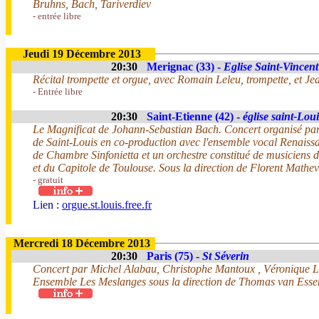
Bruhns, Bach, Tariverdiev
- entrée libre
Jeudi 19 Décembre 2013
20:30
Merignac (33) -
Eglise Saint-Vincent
Récital trompette et orgue, avec Romain Leleu, trompette, et J
- Entrée libre
20:30
Saint-Etienne (42) -
église saint-Loui
Le Magnificat de Johann-Sebastian Bach. Concert organisé par 
de Saint-Louis en co-production avec l'ensemble vocal Renaiss
de Chambre Sinfonietta et un orchestre constitué de musiciens 
et du Capitole de Toulouse. Sous la direction de Florent Mathe
- gratuit
Lien :
orgue.st.louis.free.fr
Mercredi 18 Décembre 2013
20:30
Paris (75) -
St Séverin
Concert par Michel Alabau, Christophe Mantoux , Véronique L
Ensemble Les Meslanges sous la direction de Thomas van Esse