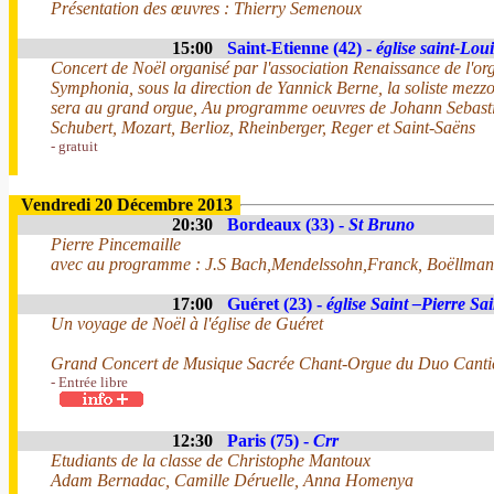
Présentation des œuvres : Thierry Semenoux
15:00
Saint-Etienne (42) -
église saint-Loui
Concert de Noël organisé par l'association Renaissance de l'or
Symphonia, sous la direction de Yannick Berne, la soliste mez
sera au grand orgue, Au programme oeuvres de Johann Sebasti
Schubert, Mozart, Berlioz, Rheinberger, Reger et Saint-Saëns
- gratuit
Vendredi 20 Décembre 2013
20:30
Bordeaux (33) -
St Bruno
Pierre Pincemaille
avec au programme : J.S Bach,Mendelssohn,Franck, Boëllmann,
17:00
Guéret (23) -
église Saint –Pierre Sa
Un voyage de Noël à l'église de Guéret
Grand Concert de Musique Sacrée Chant-Orgue du Duo Canti
- Entrée libre
12:30
Paris (75) -
Crr
Etudiants de la classe de Christophe Mantoux
Adam Bernadac, Camille Déruelle, Anna Homenya