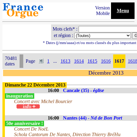
Version
Menu
Mobile
Mots clefs* :
et région :
* Dates (j/mm/aaaa) et/ou mots classés du plus importan
70481
Page
1
...
1613
1614
1615
1616
1617
161
dates
Décembre 2013
Dimanche 22 Décembre 2013
16:00
Cancale (35) -
église
inauguration
Concert avec Michel Bourcier
16:00
Nantes (44) -
Nd de Bon Port
50e anniversaire !
Concert De NoëL
Schola Cantorum De Nantes, Direction Thierry BréHu