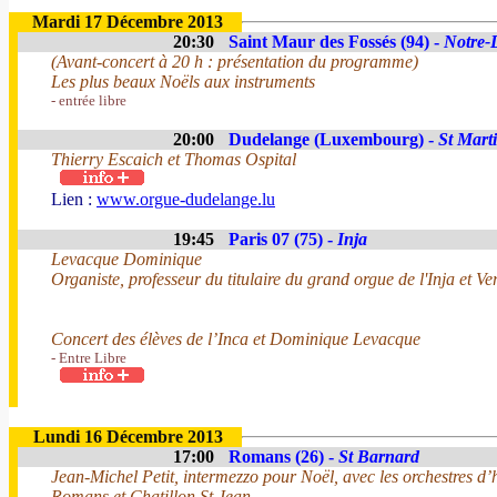
Mardi 17 Décembre 2013
20:30
Saint Maur des Fossés (94) -
Notre-
(Avant-concert à 20 h : présentation du programme)
Les plus beaux Noëls aux instruments
- entrée libre
20:00
Dudelange (Luxembourg) -
St Mart
Thierry Escaich et Thomas Ospital
Lien :
www.orgue-dudelange.lu
19:45
Paris 07 (75) -
Inja
Levacque Dominique
Organiste, professeur du titulaire du grand orgue de l'Inja et Ver
Concert des élèves de l’Inca et Dominique Levacque
- Entre Libre
Lundi 16 Décembre 2013
17:00
Romans (26) -
St Barnard
Jean-Michel Petit, intermezzo pour Noël, avec les orchestres 
Romans et Chatillon St Jean