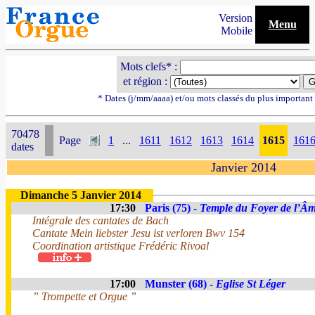
Version
Menu
Mobile
Mots clefs* :
et région :
* Dates (j/mm/aaaa) et/ou mots classés du plus importan
70478
Page
1
...
1611
1612
1613
1614
1615
161
dates
Janvier 2014
Dimanche 5 Janvier 2014
17:30
Paris (75) -
Temple du Foyer de l’Â
Intégrale des cantates de Bach
Cantate Mein liebster Jesu ist verloren Bwv 154
Coordination artistique Frédéric Rivoal
17:00
Munster (68) -
Eglise St Léger
” Trompette et Orgue ”