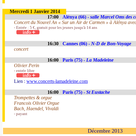
Mercredi 1 Janvier 2014
17:00
Alénya (66) -
salle Marcel Oms des c
Concert du Nouvel An « Sur un Air de Carmen » à Alénya avec
- Entrée : 5 €, gratuit pour les jeunes jusqu'à 14 ans
16:30
Cannes (06) -
N-D de Bon-Voyage
concert
16:00
Paris (75) -
La Madeleine
Olivier Perin
- entrée libre
Lien :
www.concerts-lamadeleine.com
16:00
Paris (75) -
St Eustache
Trompettes & orgue
Francois Olivier Orgue
Bach, Haendel, Vivaldi
- payant
Décembre 2013