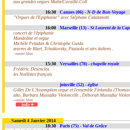
aux grandes orgues Mutin/Cavaillé-Coll
16:30
Cannes (06) -
N-D de Bon-Voyage
”Orgues de l'Epiphanie” avec Stéphane Catalanotti
16:00
Marseille (13) -
St Laurent de la Cape
concert de l'épiphanie
Mandoline et orgue
Michèle Peladan & Christophe Guida
œuvres de Bizet, Tchaikovsky, Piazzola et airs italiens .
- entrée libre
15:30
Versailles (78) -
chapelle royale
Frédéric Desenclos
les Noëlistes français
joinville (52) -
église
Gilles De L'Assomption orgue et l'ensemble Finlandia (Thoma
alto, Barbara Mussafia/ Violoncelle , Déborah Mussafia/ Violo
- entrée libre
Samedi 4 Janvier 2014
18:30
Paris (75) -
Val de Grâce