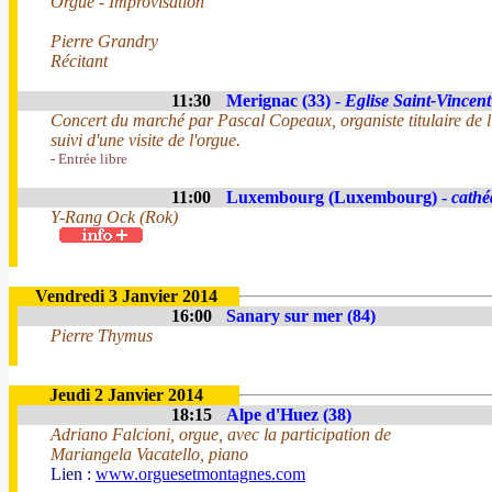
Orgue - Improvisation
Pierre Grandry
Récitant
11:30
Merignac (33) -
Eglise Saint-Vincent
Concert du marché par Pascal Copeaux, organiste titulaire de
suivi d'une visite de l'orgue.
- Entrée libre
11:00
Luxembourg (Luxembourg) -
cathé
Y-Rang Ock (Rok)
Vendredi 3 Janvier 2014
16:00
Sanary sur mer (84)
Pierre Thymus
Jeudi 2 Janvier 2014
18:15
Alpe d'Huez (38)
Adriano Falcioni, orgue, avec la participation de
Mariangela Vacatello, piano
Lien :
www.orguesetmontagnes.com