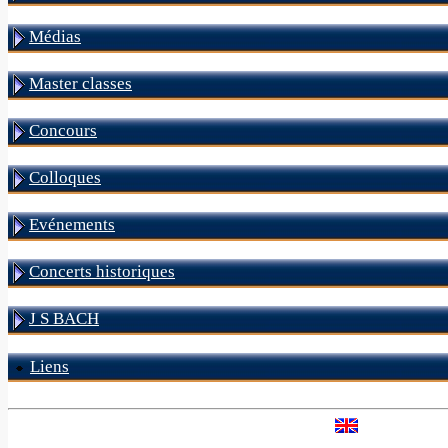
Médias
Master classes
Concours
Colloques
Evénements
Concerts historiques
J S BACH
Liens