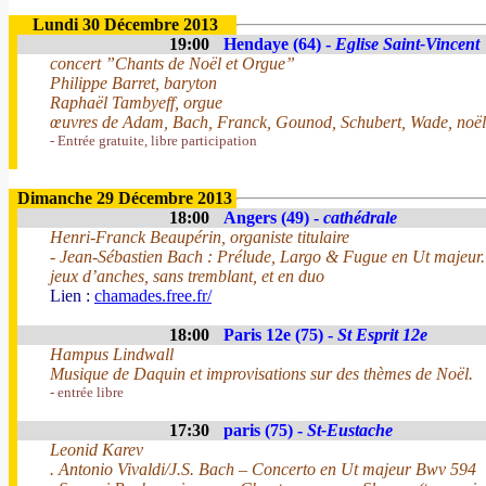
Lundi 30 Décembre 2013
19:00
Hendaye (64) -
Eglise Saint-Vincent
concert ”Chants de Noël et Orgue”
Philippe Barret, baryton
Raphaël Tambyeff, orgue
œuvres de Adam, Bach, Franck, Gounod, Schubert, Wade, noëls 
- Entrée gratuite, libre participation
Dimanche 29 Décembre 2013
18:00
Angers (49) -
cathédrale
Henri-Franck Beaupérin, organiste titulaire
- Jean-Sébastien Bach : Prélude, Largo & Fugue en Ut majeur.
jeux d’anches, sans tremblant, et en duo
Lien :
chamades.free.fr/
18:00
Paris 12e (75) -
St Esprit 12e
Hampus Lindwall
Musique de Daquin et improvisations sur des thèmes de Noël.
- entrée libre
17:30
paris (75) -
St-Eustache
Leonid Karev
. Antonio Vivaldi/J.S. Bach – Concerto en Ut majeur Bwv 594