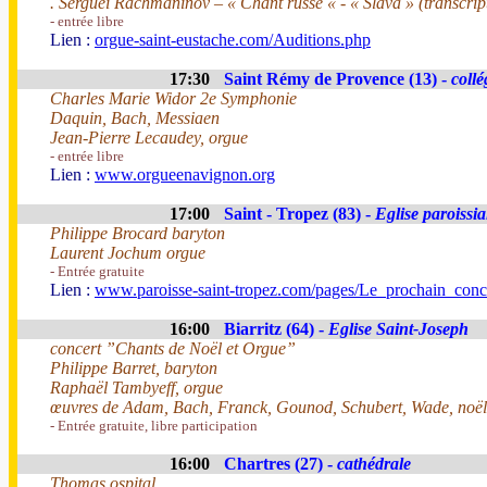
. Serguei Rachmaninov – « Chant russe « - « Slava » (transcrip
- entrée libre
Lien :
orgue-saint-eustache.com/Auditions.php
17:30
Saint Rémy de Provence (13) -
collé
Charles Marie Widor 2e Symphonie
Daquin, Bach, Messiaen
Jean-Pierre Lecaudey, orgue
- entrée libre
Lien :
www.orgueenavignon.org
17:00
Saint - Tropez (83) -
Eglise paroissia
Philippe Brocard baryton
Laurent Jochum orgue
- Entrée gratuite
Lien :
www.paroisse-saint-tropez.com/pages/Le_prochain_con
16:00
Biarritz (64) -
Eglise Saint-Joseph
concert ”Chants de Noël et Orgue”
Philippe Barret, baryton
Raphaël Tambyeff, orgue
œuvres de Adam, Bach, Franck, Gounod, Schubert, Wade, noëls 
- Entrée gratuite, libre participation
16:00
Chartres (27) -
cathédrale
Thomas ospital