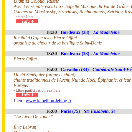
Ludmila Goloub, Russie
Avec l’ensemble vocal La Chapelle-Musique du Val-de-Grâce, E
Œuvres de Miaskovsky, Stravinsky, Rachmaninov, Sviridov, Ka
- entrée libre
18:30
Bordeaux (33) -
La Madeleine
Récital d'Orgue avec Pierre Offret
organiste de choeur de la basilique Saint-Denis
18:30
Bordeaux (33) -
La Madeleine
Pierre Offret
16:00
Cavaillon (84) -
Cathédrale Saint-V
David Sénéquier (orgue et chant)
chants traditionnels de l'Avent, Nuit de Noël, Épiphanie, et leur
Europe.
- Libre participation aux frais
Lien :
www.kabellion-leblog.fr
16:00
Paris (75) -
Ste Elisabeth, 3e
”Le Livre De Jonas”
Eric Lebrun