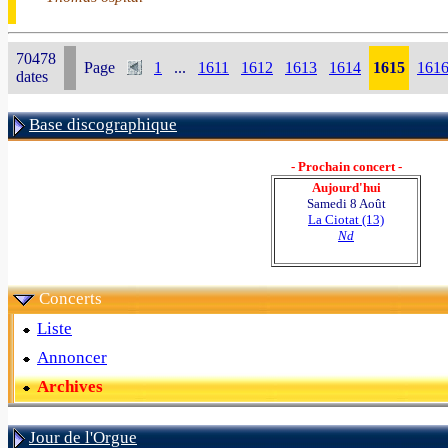
70478
Page
1
...
1611
1612
1613
1614
1615
161
dates
Base discographique
- Prochain concert -
Aujourd'hui
Samedi 8 Août
La Ciotat (13)
Nd
Concerts
Liste
Annoncer
Archives
Jour de l'Orgue