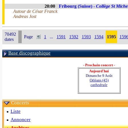
20:00
Fribourg (Suisse) -
Collège St Miche
Autour de César Franck
Andreas Jost
70492
Page
1
...
1591
1592
1593
1594
1595
159
dates
Base discographique
- Prochain concert -
Aujourd'hui
Dimanche 9 Août
Orléans (45)
cathedrale
Concerts
Liste
Annoncer
Archives