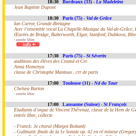
18:30
Bordeaux (33) -
La Madeleine
Jean Baptiste Dupont
18:30
Paris (75) -
Val de Grâce
Ian Curror, Grande-Bretagne
Avec l’ensemble vocal La Chapelle-Musique du Val-de-Grâce, E
Œuvres de Bridge, Butterworth, Elgar, Stanford, Dubkova, Bli
- entrée libre
17:30
Paris (75) -
St Séverin
auditions des élèves des Cnsmd et Crr.
Anna Homenya
classe de Christophe Mantoux , crr de paris
17:00
Toulouse (31) -
Nd du Taur
Chelsea Barton
- entrée libre
17:00
Lausanne (Suisse) -
St François
Etudiants d’orgue de Vincent Thévenaz, classe de la Hem de G
entrée libre, collecte
- Franck: 3e choral (Margot Boitard)
- Guilmant: finale de la 1e Sonate op. 42 en ré mineur (Grego