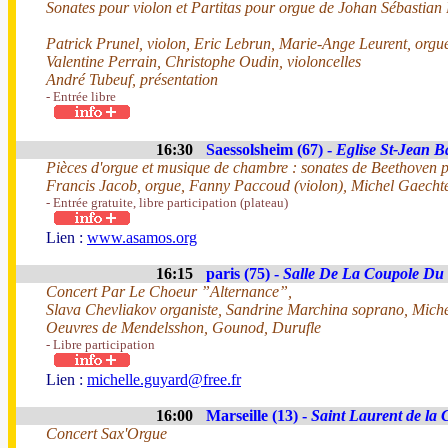
Sonates pour violon et Partitas pour orgue de Johan Sébastian
Patrick Prunel, violon, Eric Lebrun, Marie-Ange Leurent, orgu
Valentine Perrain, Christophe Oudin, violoncelles
André Tubeuf, présentation
- Entrée libre
16:30
Saessolsheim (67) -
Eglise St-Jean Ba
Pièces d'orgue et musique de chambre : sonates de Beethoven p
Francis Jacob, orgue, Fanny Paccoud (violon), Michel Gaechte
- Entrée gratuite, libre participation (plateau)
Lien :
www.asamos.org
16:15
paris (75) -
Salle De La Coupole Du 
Concert Par Le Choeur ”Alternance”,
Slava Chevliakov organiste, Sandrine Marchina soprano, Miche
Oeuvres de Mendelsshon, Gounod, Durufle
- Libre participation
Lien :
michelle.guyard@free.fr
16:00
Marseille (13) -
Saint Laurent de la C
Concert Sax'Orgue