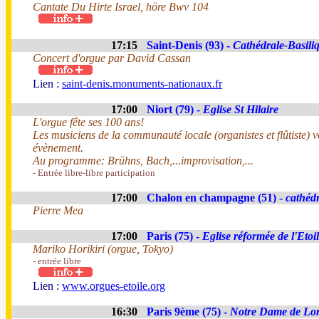
Cantate Du Hirte Israel, höre Bwv 104
17:15
Saint-Denis (93) -
Cathédrale-Basili
Concert d'orgue par David Cassan
Lien :
saint-denis.monuments-nationaux.fr
17:00
Niort (79) -
Eglise St Hilaire
L'orgue fête ses 100 ans!
Les musiciens de la communauté locale (organistes et flûtiste) v
évènement.
Au programme: Brühns, Bach,...improvisation,...
- Entrée libre-libre participation
17:00
Chalon en champagne (51) -
cathéd
Pierre Mea
17:00
Paris (75) -
Eglise réformée de l'Etoi
Mariko Horikiri (orgue, Tokyo)
- entrée libre
Lien :
www.orgues-etoile.org
16:30
Paris 9ème (75) -
Notre Dame de Lor