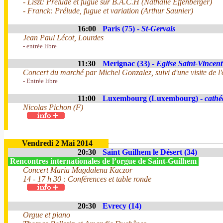
- Liszt: Prélude et fugue sur B.A.C.H (Nathalie Effenberger)
- Franck: Prélude, fugue et variation (Arthur Saunier)
16:00
Paris (75) -
St-Gervais
Jean Paul Lécot, Lourdes
- entrée libre
11:30
Merignac (33) -
Eglise Saint-Vincent
Concert du marché par Michel Gonzalez, suivi d'une visite de l'
- Entrée libre
11:00
Luxembourg (Luxembourg) -
cathé
Nicolas Pichon (F)
Vendredi 2 Mai 2014
20:30
Saint Guilhem le Désert (34)
Rencontres internationales de l’orgue de Saint-Guilhem
Concert Maria Magdalena Kaczor
14 - 17 h 30 : Conférences et table ronde
20:30
Evrecy (14)
Orgue et piano