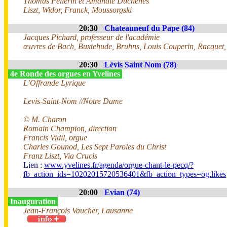
Thomas Pellerin et Amandie Duchênes
Liszt, Widor, Franck, Moussorgski
20:30
Chateauneuf du Pape (84)
Jacques Pichard, professeur de l'académie
œuvres de Bach, Buxtehude, Bruhns, Louis Couperin, Racquet, 
20:30
Lévis Saint Nom (78)
4e Ronde des orgues en Yvelines
L’Offrande Lyrique
Levis-Saint-Nom //Notre Dame
© M. Charon
Romain Champion, direction
Francis Vidil, orgue
Charles Gounod, Les Sept Paroles du Christ
Franz Liszt, Via Crucis
Lien :
www.yvelines.fr/agenda/orgue-chant-le-pecq/?
fb_action_ids=10202015720536401&fb_action_types=og.likes
20:00
Evian (74)
Inauguration
Jean-François Vaucher, Lausanne