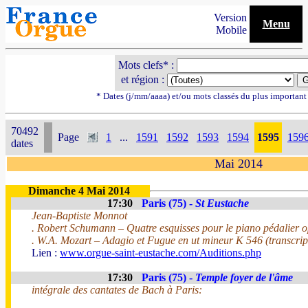
Version
Menu
Mobile
Mots clefs* :
et région :
* Dates (j/mm/aaaa) et/ou mots classés du plus importan
70492
Page
1
...
1591
1592
1593
1594
1595
159
dates
Mai 2014
Dimanche 4 Mai 2014
17:30
Paris (75) -
St Eustache
Jean-Baptiste Monnot
. Robert Schumann – Quatre esquisses pour le piano pédalier 
. W.A. Mozart – Adagio et Fugue en ut mineur K 546 (transcrip
Lien :
www.orgue-saint-eustache.com/Auditions.php
17:30
Paris (75) -
Temple foyer de l'âme
intégrale des cantates de Bach à Paris: