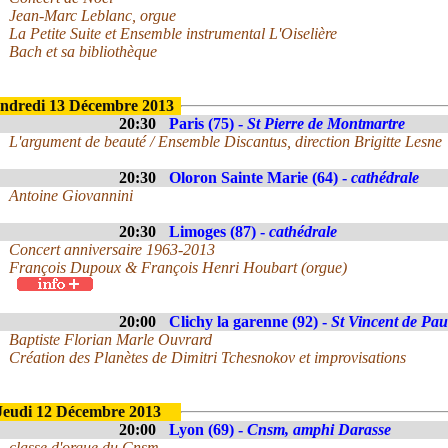
Jean-Marc Leblanc, orgue
La Petite Suite et Ensemble instrumental L'Oiselière
Bach et sa bibliothèque
ndredi 13 Décembre 2013
20:30
Paris (75) -
St Pierre de Montmartre
L'argument de beauté / Ensemble Discantus, direction Brigitte Lesne
20:30
Oloron Sainte Marie (64) -
cathédrale
Antoine Giovannini
20:30
Limoges (87) -
cathédrale
Concert anniversaire 1963-2013
François Dupoux & François Henri Houbart (orgue)
20:00
Clichy la garenne (92) -
St Vincent de Pau
Baptiste Florian Marle Ouvrard
Création des Planètes de Dimitri Tchesnokov et improvisations
Jeudi 12 Décembre 2013
20:00
Lyon (69) -
Cnsm, amphi Darasse
classe d'orgue du Cnsm