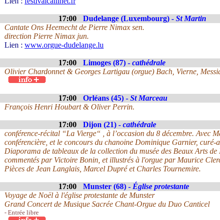
Lien :
festivalcallinet.fr
17:00
Dudelange (Luxembourg) -
St Martin
Cantate Ons Heemecht de Pierre Nimax sen.
direction Pierre Nimax jun.
Lien :
www.orgue-dudelange.lu
17:00
Limoges (87) -
cathédrale
Olivier Chardonnet & Georges Lartigau (orgue) Bach, Vierne, Messia
17:00
Orléans (45) -
St Marceau
François Henri Houbart & Oliver Perrin.
17:00
Dijon (21) -
cathédrale
conférence-récital “La Vierge“ , à l’occasion du 8 décembre. Avec Ma
conférencière, et le concours du chanoine Dominique Garnier, curé-ar
Diaporama de tableaux de la collection du musée des Beaux Arts de D
commentés par Victoire Bonin, et illustrés à l'orgue par Maurice Cler
Pièces de Jean Langlais, Marcel Dupré et Charles Tournemire.
17:00
Munster (68) -
Église protestante
Voyage de Noël à l'église protestante de Munster
Grand Concert de Musique Sacrée Chant-Orgue du Duo Canticel
- Entrée libre