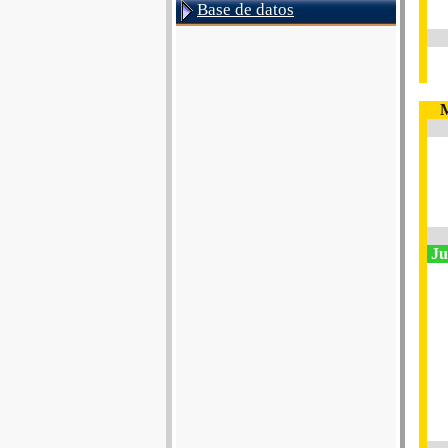
Base de datos
M
Jub