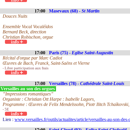
17:00
Masevaux (68) -
St Martin
Douces Nuits
Ensemble Vocal Vocaléidos
Bernard Beck, direction
Christian Robischon, orgue
17:00
Paris (75) -
Eglise Saint-Augustin
Récital d'orgue par Marc Cadiot
Œuvres de Bach, Franck, Saint-Saëns et Vierne
- Libre participation aux frais
17:00
Versailles (78) -
Cathédrale Saint-Louis
Versailles au son des orgues
”Impressions romantiques”
Organiste : Christian Ott Harpe : Isabelle Lagors,
Programme : Œuvres de Felix Mendelssohn, Piotr Ilitch Tchaïkovski
- 5E
Lien :
www.versailles.fr/outils/actualites/article/versailles-au-son-des
17:00
Saint-Cloud (92) -
Eglise Saint-Clodoald