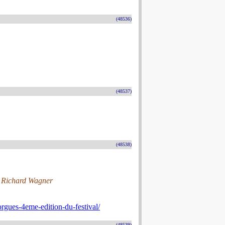
(48536)
(48537)
(48538)
, Richard Wagner
-orgues-4eme-edition-du-festival/
(48539)