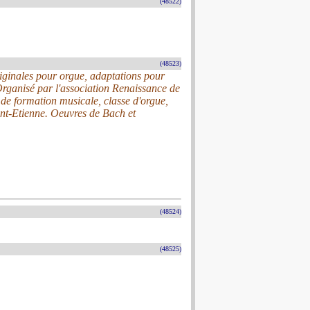
(48522)
(48523)
ginales pour orgue, adaptations pour
Organisé par l'association Renaissance de
Iv de formation musicale, classe d'orgue,
nt-Etienne. Oeuvres de Bach et
(48524)
(48525)