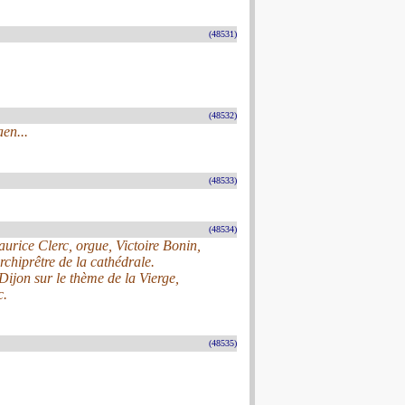
(48531)
(48532)
en...
(48533)
(48534)
urice Clerc, orgue, Victoire Bonin,
chiprêtre de la cathédrale.
ijon sur le thème de la Vierge,
c.
(48535)