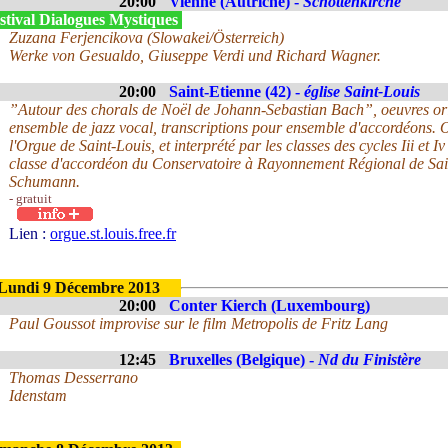
20:00
Vienne (Autriche) -
Schottenkirche
stival Dialogues Mystiques
Zuzana Ferjencikova (Slowakei/Österreich)
Werke von Gesualdo, Giuseppe Verdi und Richard Wagner.
20:00
Saint-Etienne (42) -
église Saint-Louis
”Autour des chorals de Noël de Johann-Sebastian Bach”, oeuvres ori
ensemble de jazz vocal, transcriptions pour ensemble d'accordéons. 
l'Orgue de Saint-Louis, et interprété par les classes des cycles Iii et 
classe d'accordéon du Conservatoire à Rayonnement Régional de Sai
Schumann.
- gratuit
Lien :
orgue.st.louis.free.fr
Lundi 9 Décembre 2013
20:00
Conter Kierch (Luxembourg)
Paul Goussot improvise sur le film Metropolis de Fritz Lang
12:45
Bruxelles (Belgique) -
Nd du Finistère
Thomas Desserrano
Idenstam