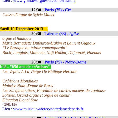
Lien :
www.grandesorgues.ch/concerts.htm
12:30
Paris (75) -
Crr
Classe d'orgue de Sylvie Mallet
ardi 10 Décembre 2013
20:30
Talence (33) -
église
orgue et hautbois
Marie Bernadette Dufourcet-Hakim et Laurent Gignoux
“Le Baroque au miroir contemporain”
Bach, Langlais, Marcello, Naji Hakim, Dufourcet, Haendel
20:30
Paris (75) -
Notre-Dame
ilé - ”850 ans de créations”
Les Vepres A La Vierge De Philippe Hersant
CréAtions Mondiales
Maîtrise Notre-Dame de Paris
Les Sacqueboutiers, Ensemble de cuivres anciens de Toulouse
Solistes, Grand-orgue et orgue de chœur
Direction Lionel Sow
- 20E, 12e
Lien :
www.musique-sacree-notredamedeparis.fr