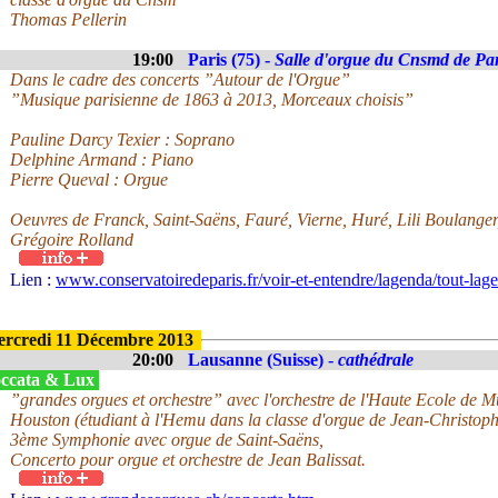
Thomas Pellerin
19:00
Paris (75) -
Salle d'orgue du Cnsmd de Par
Dans le cadre des concerts ”Autour de l'Orgue”
”Musique parisienne de 1863 à 2013, Morceaux choisis”
Pauline Darcy Texier : Soprano
Delphine Armand : Piano
Pierre Queval : Orgue
Oeuvres de Franck, Saint-Saëns, Fauré, Vierne, Huré, Lili Boulanger
Grégoire Rolland
Lien :
www.conservatoiredeparis.fr/voir-et-entendre/lagenda/tout-lage
rcredi 11 Décembre 2013
20:00
Lausanne (Suisse) -
cathédrale
ccata & Lux
”grandes orgues et orchestre” avec l'orchestre de l'Haute Ecole de
Houston (étudiant à l'Hemu dans la classe d'orgue de Jean-Christop
3ème Symphonie avec orgue de Saint-Saëns,
Concerto pour orgue et orchestre de Jean Balissat.