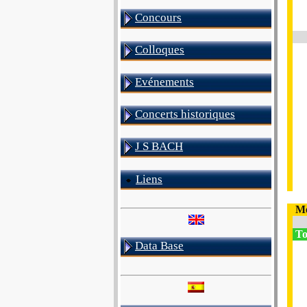
Concours
Colloques
Evénements
Concerts historiques
J S BACH
Liens
Me
To
Data Base