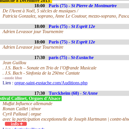
manche 8 Décembre 2013
18:00
Paris (75) -
St Pierre de Montmartre
De l'Avent à Noël, 5 siècles de musiques /
Patricia Gonzalez, soprano, Anne Le Coutour, mezzo-soprano, Pasca
18:00
Paris (75) -
St Esprit 12e
Adrien Levassor jour Tournemire
18:00
Paris (75) -
St Esprit 12e
Adrien Levassor jour Tournemire
17:30
paris (75) -
St-Eustache
Jean Guillou
. J.S. Bach – Sonate en Trio de l’Offrande Musicale
. J.S. Bach - Sinfonia de la 29ème Cantate
- entrée libre
Lien :
orgue-saint-eustache.com/Auditions.php
17:30
Turckheim (68) -
St Anne
tival Callinet, Orgues d'Alsace
Muffat Influence allemande
Ronan Caillet | ténor
Cyril Pallaud | orgue
avec la participation exceptionnelle de Joseph Hartmann | contre-tén