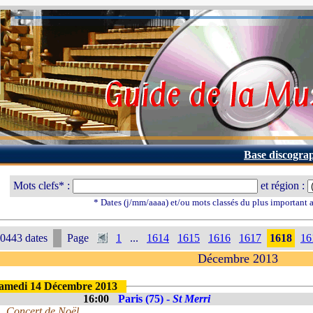
Base discogra
Mots clefs* :
et région :
* Dates (j/mm/aaaa) et/ou mots classés du plus important
0443 dates
Page
1
...
1614
1615
1616
1617
1618
16
Décembre 2013
amedi 14 Décembre 2013
16:00
Paris (75) -
St Merri
Concert de Noël