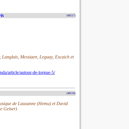
is
(48517)
, Langlais, Messiaen, Leguay, Escaich et
nda/article/autour-de-lorgue-5/
(48518)
 Musique de Lausanne (Hemu) et David
he Geiser)