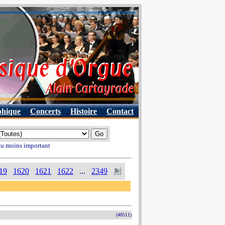
phique
Concerts
Histoire
Contact
 au moins important
19
1620
1621
1622
...
2349
(48511)