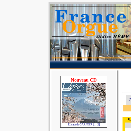
Nouveau CD
7
S
Elisabeth GARNIER [1; 2]