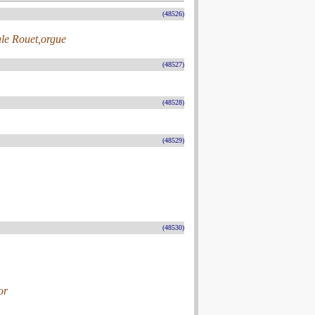
(48526)
le Rouet,orgue
(48527)
(48528)
(48529)
(48530)
or