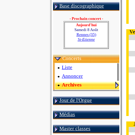
Base discographique
- Prochain concert -
Aujourd'hui
Samedi 8 Août
Ve
Rennes (35)
St-Etienne
Concerts
Liste
Annoncer
Archives
Jour de l'Orgue
Médias
Master classes