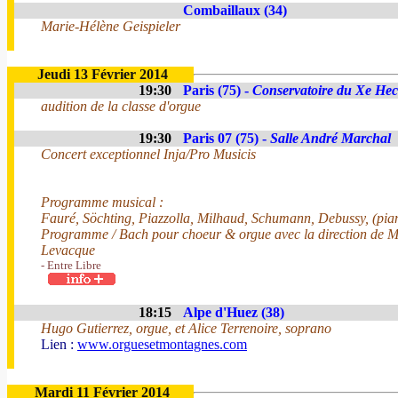
Combaillaux (34)
Marie-Hélène Geispieler
Jeudi 13 Février 2014
19:30
Paris (75) -
Conservatoire du Xe Hect
audition de la classe d'orgue
19:30
Paris 07 (75) -
Salle André Marchal
Concert exceptionnel Inja/Pro Musicis
Programme musical :
Fauré, Söchting, Piazzolla, Milhaud, Schumann, Debussy, (piano
Programme / Bach pour choeur & orgue avec la direction de 
Levacque
- Entre Libre
18:15
Alpe d'Huez (38)
Hugo Gutierrez, orgue, et Alice Terrenoire, soprano
Lien :
www.orguesetmontagnes.com
Mardi 11 Février 2014