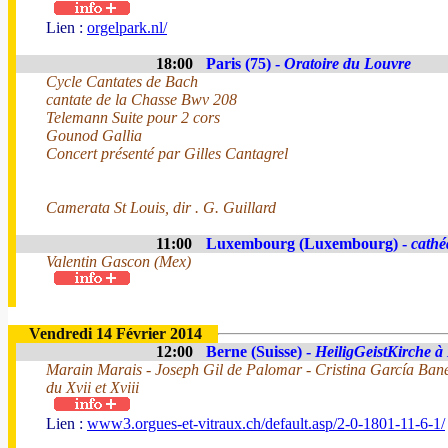
Lien :
orgelpark.nl/
18:00
Paris (75) -
Oratoire du Louvre
Cycle Cantates de Bach
cantate de la Chasse Bwv 208
Telemann Suite pour 2 cors
Gounod Gallia
Concert présenté par Gilles Cantagrel
Camerata St Louis, dir . G. Guillard
11:00
Luxembourg (Luxembourg) -
cathé
Valentin Gascon (Mex)
Vendredi 14 Février 2014
12:00
Berne (Suisse) -
HeiligGeistKirche à
Marain Marais - Joseph Gil de Palomar - Cristina García Ban
du Xvii et Xviii
Lien :
www3.orgues-et-vitraux.ch/default.asp/2-0-1801-11-6-1/