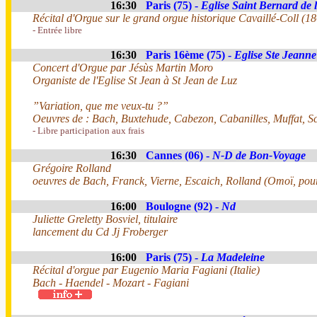
16:30
Paris (75) -
Eglise Saint Bernard de 
Récital d'Orgue sur le grand orgue historique Cavaillé-Coll (1
- Entrée libre
16:30
Paris 16ème (75) -
Eglise Ste Jeanne
Concert d'Orgue par Jésùs Martin Moro
Organiste de l'Eglise St Jean à St Jean de Luz
”Variation, que me veux-tu ?”
Oeuvres de : Bach, Buxtehude, Cabezon, Cabanilles, Muffat, Sc
- Libre participation aux frais
16:30
Cannes (06) -
N-D de Bon-Voyage
Grégoire Rolland
oeuvres de Bach, Franck, Vierne, Escaich, Rolland (Omoï, pou
16:00
Boulogne (92) -
Nd
Juliette Greletty Bosviel, titulaire
lancement du Cd Jj Froberger
16:00
Paris (75) -
La Madeleine
Récital d'orgue par Eugenio Maria Fagiani (Italie)
Bach - Haendel - Mozart - Fagiani