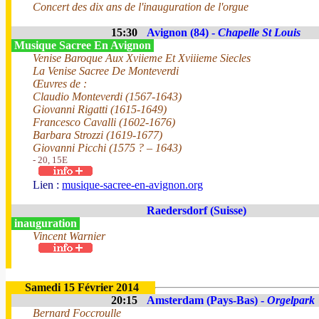
Concert des dix ans de l'inauguration de l'orgue
15:30
Avignon (84) -
Chapelle St Louis
Musique Sacree En Avignon
Venise Baroque Aux Xviieme Et Xviiieme Siecles
La Venise Sacree De Monteverdi
Œuvres de :
Claudio Monteverdi (1567-1643)
Giovanni Rigatti (1615-1649)
Francesco Cavalli (1602-1676)
Barbara Strozzi (1619-1677)
Giovanni Picchi (1575 ? – 1643)
- 20, 15E
Lien :
musique-sacree-en-avignon.org
Raedersdorf (Suisse)
inauguration
Vincent Warnier
Samedi 15 Février 2014
20:15
Amsterdam (Pays-Bas) -
Orgelpark
Bernard Foccroulle