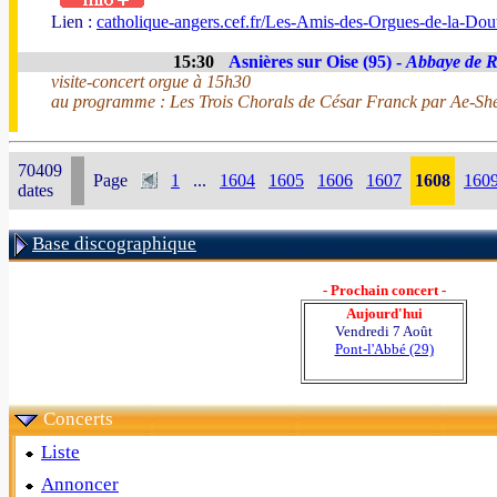
Lien :
catholique-angers.cef.fr/Les-Amis-des-Orgues-de-la-Dou
15:30
Asnières sur Oise (95) -
Abbaye de 
visite-concert orgue à 15h30
au programme : Les Trois Chorals de César Franck par Ae-Sh
70409
Page
1
...
1604
1605
1606
1607
1608
160
dates
Base discographique
- Prochain concert -
Aujourd'hui
Vendredi 7 Août
Pont-l'Abbé (29)
Concerts
Liste
Annoncer