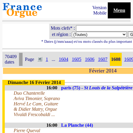
Version
Menu
Mobile
Mots clefs* :
et région :
* Dates (j/mm/aaaa) et/ou mots classés du plus importan
70409
Page
1
...
1604
1605
1606
1607
1608
160
dates
Février 2014
Dimanche 16 Février 2014
16:00
paris (75) -
St Louis de la Salpétrière
Duo Chanterelle
Aviva Timonier, Soprano
Hervé Le Cam, Guitare
& Didier Matry, Orgue
Vivaldi Frescobaldi ...
16:00
La Planche (44)
Pierre Queval