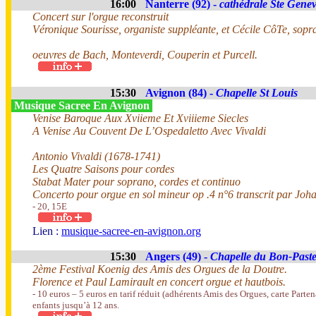
16:00
Nanterre (92) -
cathédrale Ste Genev
Concert sur l'orgue reconstruit
Véronique Sourisse, organiste suppléante, et Cécile CôTe, sopr
oeuvres de Bach, Monteverdi, Couperin et Purcell.
15:30
Avignon (84) -
Chapelle St Louis
Musique Sacree En Avignon
Venise Baroque Aux Xviieme Et Xviiieme Siecles
A Venise Au Couvent De L’Ospedaletto Avec Vivaldi
Antonio Vivaldi (1678-1741)
Les Quatre Saisons pour cordes
Stabat Mater pour soprano, cordes et continuo
Concerto pour orgue en sol mineur op .4 n°6 transcrit par Jo
- 20, 15E
Lien :
musique-sacree-en-avignon.org
15:30
Angers (49) -
Chapelle du Bon-Past
2ème Festival Koenig des Amis des Orgues de la Doutre.
Florence et Paul Lamirault en concert orgue et hautbois.
- 10 euros – 5 euros en tarif réduit (adhérents Amis des Orgues, carte Parten
enfants jusqu’à 12 ans.