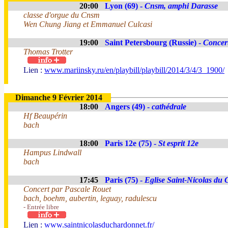
20:00
Lyon (69) -
Cnsm, amphi Darasse
classe d'orgue du Cnsm
Wen Chung Jiang et Emmanuel Culcasi
19:00
Saint Petersbourg (Russie) -
Concert
Thomas Trotter
Lien :
www.mariinsky.ru/en/playbill/playbill/2014/3/4/3_1900/
Dimanche 9 Février 2014
18:00
Angers (49) -
cathédrale
Hf Beaupérin
bach
18:00
Paris 12e (75) -
St esprit 12e
Hampus Lindwall
bach
17:45
Paris (75) -
Eglise Saint-Nicolas du
Concert par Pascale Rouet
bach, boehm, aubertin, leguay, radulescu
- Entrée libre
Lien :
www.saintnicolasduchardonnet.fr/