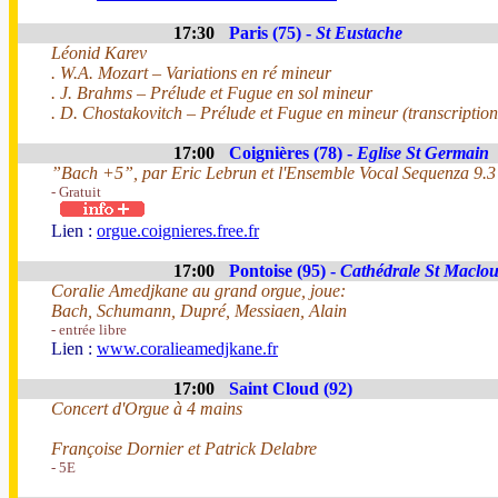
17:30
Paris (75) -
St Eustache
Léonid Karev
. W.A. Mozart – Variations en ré mineur
. J. Brahms – Prélude et Fugue en sol mineur
. D. Chostakovitch – Prélude et Fugue en mineur (transcription
17:00
Coignières (78) -
Eglise St Germain
”Bach +5”, par Eric Lebrun et l'Ensemble Vocal Sequenza 9.3 
- Gratuit
Lien :
orgue.coignieres.free.fr
17:00
Pontoise (95) -
Cathédrale St Maclo
Coralie Amedjkane au grand orgue, joue:
Bach, Schumann, Dupré, Messiaen, Alain
- entrée libre
Lien :
www.coralieamedjkane.fr
17:00
Saint Cloud (92)
Concert d'Orgue à 4 mains
Françoise Dornier et Patrick Delabre
- 5E