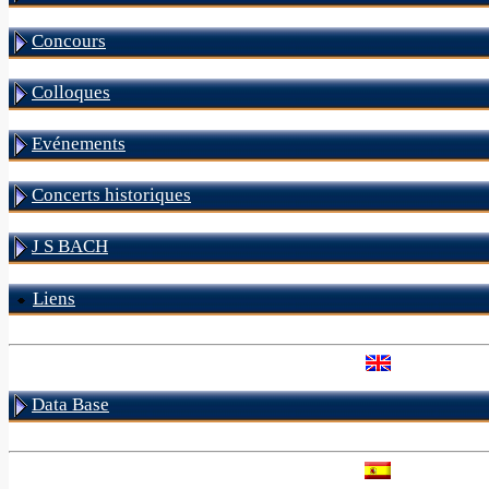
Concours
Colloques
Evénements
Concerts historiques
J S BACH
Liens
Data Base