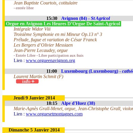
Jean Baptiste Courtois, cotitulaire
- entrée libre
15:30
Avignon (84) -
St Agricol
Orgue en Avignon Les Heures D’Orgue De Saint-Agricol
Intégrale Widor Viii
Troisième Symphonie en mi Mineur Op.13 n° 3
Prélude, fugue et variation de César Franck
Les Bergers d’Olivier Messiaen
Jean-Pierre Lecaudey, orgue
- Entrée Libre - Libre participation aux frais
Lien :
www.orgueenavignon.org
11:00
Luxembourg (Luxembourg) -
cathé
Laurent Martin Schmit (F)
Jeudi 9 Janvier 2014
18:15
Alpe d'Huez (38)
Marie-Agnès Grall-Menet, orgue, Jean-Christophe Grall, violon
Lien :
www.orguesetmontagnes.com
Dimanche 5 Janvier 2014