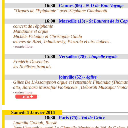
16:30
Cannes (06) -
N-D de Bon-Voyage
”Orgues de l'Epiphanie” avec Stéphane Catalanotti
16:00
Marseille (13) -
St Laurent de la Cape
concert de l'épiphanie
Mandoline et orgue
Michèle Peladan & Christophe Guida
œuvres de Bizet, Tchaikovsky, Piazzola et airs italiens .
- entrée libre
15:30
Versailles (78) -
chapelle royale
Frédéric Desenclos
les Noëlistes français
joinville (52) -
église
Gilles De L'Assomption orgue et l'ensemble Finlandia (Thoma
alto, Barbara Mussafia/ Violoncelle , Déborah Mussafia/ Violo
- entrée libre
Samedi 4 Janvier 2014
18:30
Paris (75) -
Val de Grâce
Ludmila Goloub, Russie
Avec l’ensemble vocal La Chapelle-Musique du Val-de-Grâce, E