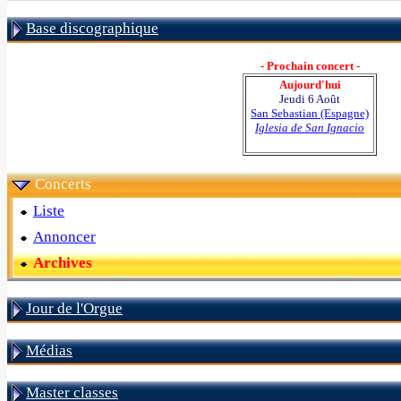
Base discographique
- Prochain concert -
Aujourd'hui
Jeudi 6 Août
San Sebastian (Espagne)
Iglesia de San Ignacio
Concerts
Liste
Annoncer
Archives
Jour de l'Orgue
Médias
Master classes