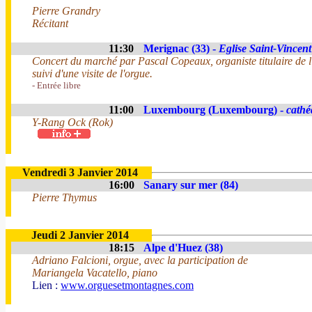
Pierre Grandry
Récitant
11:30
Merignac (33) -
Eglise Saint-Vincent
Concert du marché par Pascal Copeaux, organiste titulaire de
suivi d'une visite de l'orgue.
- Entrée libre
11:00
Luxembourg (Luxembourg) -
cathé
Y-Rang Ock (Rok)
Vendredi 3 Janvier 2014
16:00
Sanary sur mer (84)
Pierre Thymus
Jeudi 2 Janvier 2014
18:15
Alpe d'Huez (38)
Adriano Falcioni, orgue, avec la participation de
Mariangela Vacatello, piano
Lien :
www.orguesetmontagnes.com