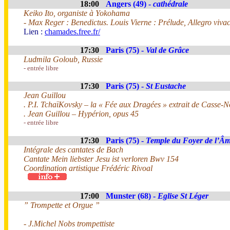
18:00
Angers (49) -
cathédrale
Keiko Ito, organiste à Yokohama
- Max Reger : Benedictus. Louis Vierne : Prélude, Allegro viva
Lien :
chamades.free.fr/
17:30
Paris (75) -
Val de Grâce
Ludmila Goloub, Russie
- entrée libre
17:30
Paris (75) -
St Eustache
Jean Guillou
. P.I. TchaïKovsky – la « Fée aux Dragées » extrait de Casse-No
. Jean Guillou – Hypérion, opus 45
- entrée libre
17:30
Paris (75) -
Temple du Foyer de l’Â
Intégrale des cantates de Bach
Cantate Mein liebster Jesu ist verloren Bwv 154
Coordination artistique Frédéric Rivoal
17:00
Munster (68) -
Eglise St Léger
” Trompette et Orgue ”
- J.Michel Nobs trompettiste