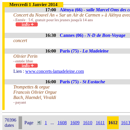
Mercredi 1 Janvier 2014
17:00
Alénya (66) -
salle Marcel Oms des c
Concert du Nouvel An « Sur un Air de Carmen » à Alénya avec
- Entrée : 5 €, gratuit pour les jeunes jusqu'à 14 ans
16:30
Cannes (06) -
N-D de Bon-Voyage
concert
16:00
Paris (75) -
La Madeleine
Olivier Perin
- entrée libre
Lien :
www.concerts-lamadeleine.com
16:00
Paris (75) -
St Eustache
Trompettes & orgue
Francois Olivier Orgue
Bach, Haendel, Vivaldi
- payant
70396
Page
1
...
1608
1609
1610
1611
1612
161
dates