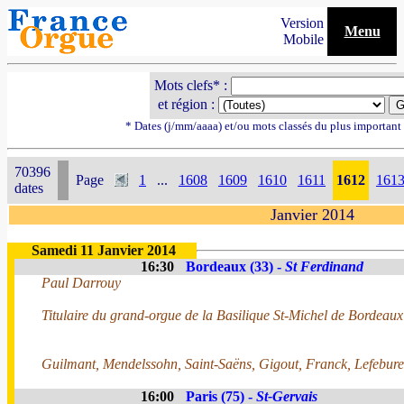
Version
Menu
Mobile
Mots clefs* :
et région :
* Dates (j/mm/aaaa) et/ou mots classés du plus importan
70396
Page
1
...
1608
1609
1610
1611
1612
161
dates
Janvier 2014
Samedi 11 Janvier 2014
16:30
Bordeaux (33) -
St Ferdinand
Paul Darrouy
Titulaire du grand-orgue de la Basilique St-Michel de Bordeaux
Guilmant, Mendelssohn, Saint-Saëns, Gigout, Franck, Lefebur
16:00
Paris (75) -
St-Gervais