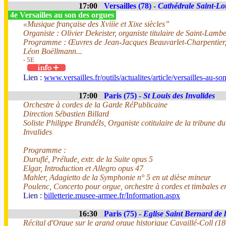
17:00
Versailles (78) -
Cathédrale Saint-Lo
4e Versailles au son des orgues
«Musique française des Xviiie et Xixe siècles”
Organiste : Olivier Dekeister, organiste titulaire de Saint-Lambe
Programme : Œuvres de Jean-Jacques Beauvarlet-Charpentier, 
Léon Boëllmann...
- 5E
Lien :
www.versailles.fr/outils/actualites/article/versailles-au-s
17:00
Paris (75) -
St Louis des Invalides
Orchestre à cordes de la Garde RéPublicaine
Direction Sébastien Billard
Soliste Philippe BrandéIs, Organiste cotitulaire de la tribune 
Invalides
Programme :
Duruflé, Prélude, extr. de la Suite opus 5
Elgar, Introduction et Allegro opus 47
Mahler, Adagietto de la Symphonie n° 5 en ut dièse mineur
Poulenc, Concerto pour orgue, orchestre à cordes et timbales e
Lien :
billetterie.musee-armee.fr/Information.aspx
16:30
Paris (75) -
Eglise Saint Bernard de 
Récital d'Orgue sur le grand orgue historique Cavaillé-Coll (1