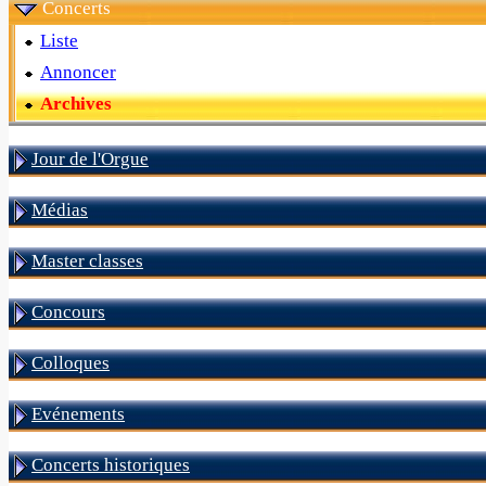
Concerts
Liste
Annoncer
Archives
Jour de l'Orgue
Médias
Master classes
Concours
Colloques
Evénements
Concerts historiques