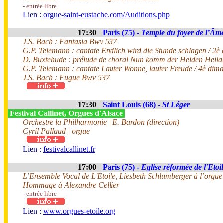
- entrée libre
Lien :
orgue-saint-eustache.com/Auditions.php
17:30
Paris (75) -
Temple du foyer de l’Âm
J.S. Bach : Fantasia Bwv 537
G.P. Telemann : cantate Endlich wird die Stunde schlagen / 2è
D. Buxtehude : prélude de choral Nun komm der Heiden Heil
G.P. Telemann : cantate Lauter Wonne, lauter Freude / 4è dima
J.S. Bach : Fugue Bwv 537
17:30
Saint Louis (68) -
St Léger
Festival Callinet, Orgues d'Alsace
Orchestre la Philharmonie | E. Bardon (direction)
Cyril Pallaud | orgue
Lien :
festivalcallinet.fr
17:00
Paris (75) -
Eglise réformée de l'Etoi
L’Ensemble Vocal de L'Etoile, Liesbeth Schlumberger à l’orgue 
Hommage à Alexandre Cellier
- entrée libre
Lien :
www.orgues-etoile.org