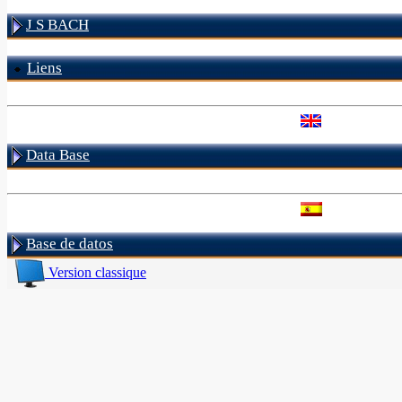
J S BACH
Liens
Data Base
Base de datos
Version classique