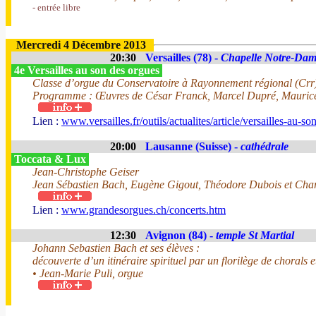
- entrée libre
Mercredi 4 Décembre 2013
20:30
Versailles (78) -
Chapelle Notre-Dam
4e Versailles au son des orgues
Classe d’orgue du Conservatoire à Rayonnement régional (Crr)
Programme : Œuvres de César Franck, Marcel Dupré, Maurice 
Lien :
www.versailles.fr/outils/actualites/article/versailles-au-s
20:00
Lausanne (Suisse) -
cathédrale
Toccata & Lux
Jean-Christophe Geiser
Jean Sébastien Bach, Eugène Gigout, Théodore Dubois et Char
Lien :
www.grandesorgues.ch/concerts.htm
12:30
Avignon (84) -
temple St Martial
Johann Sebastien Bach et ses élèves :
découverte d’un itinéraire spirituel par un florilège de chorals 
• Jean-Marie Puli, orgue