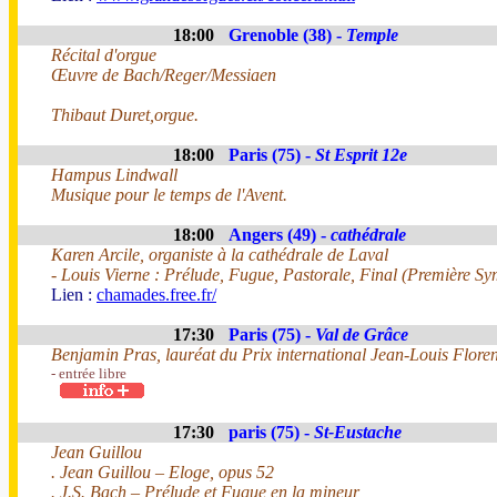
18:00
Grenoble (38) -
Temple
Récital d'orgue
Œuvre de Bach/Reger/Messiaen
Thibaut Duret,orgue.
18:00
Paris (75) -
St Esprit 12e
Hampus Lindwall
Musique pour le temps de l'Avent.
18:00
Angers (49) -
cathédrale
Karen Arcile, organiste à la cathédrale de Laval
- Louis Vierne : Prélude, Fugue, Pastorale, Final (Première S
Lien :
chamades.free.fr/
17:30
Paris (75) -
Val de Grâce
Benjamin Pras, lauréat du Prix international Jean-Louis Flore
- entrée libre
17:30
paris (75) -
St-Eustache
Jean Guillou
. Jean Guillou – Eloge, opus 52
. J.S. Bach – Prélude et Fugue en la mineur