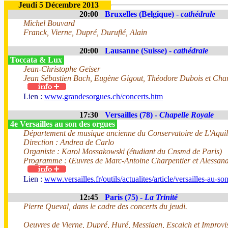
Jeudi 5 Décembre 2013
20:00
Bruxelles (Belgique) -
cathédrale
Michel Bouvard
Franck, Vierne, Dupré, Duruflé, Alain
20:00
Lausanne (Suisse) -
cathédrale
Toccata & Lux
Jean-Christophe Geiser
Jean Sébastien Bach, Eugène Gigout, Théodore Dubois et Char
Lien :
www.grandesorgues.ch/concerts.htm
17:30
Versailles (78) -
Chapelle Royale
4e Versailles au son des orgues
Département de musique ancienne du Conservatoire de L'Aqui
Direction : Andrea de Carlo
Organiste : Karol Mossakowski (étudiant du Cnsmd de Paris)
Programme : Œuvres de Marc-Antoine Charpentier et Alessand
Lien :
www.versailles.fr/outils/actualites/article/versailles-au-s
12:45
Paris (75) -
La Trinité
Pierre Queval, dans le cadre des concerts du jeudi.
Oeuvres de Vierne, Dupré, Huré, Messiaen, Escaich et Improvi