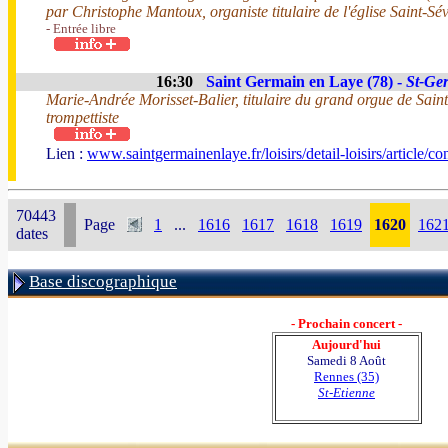
par Christophe Mantoux, organiste titulaire de l'église Saint-Sé
- Entrée libre
16:30
Saint Germain en Laye (78) -
St-Ge
Marie-Andrée Morisset-Balier, titulaire du grand orgue de Sain
trompettiste
Lien :
www.saintgermainenlaye.fr/loisirs/detail-loisirs/article/co
70443
Page
1
...
1616
1617
1618
1619
1620
162
dates
Base discographique
- Prochain concert -
Aujourd'hui
Samedi 8 Août
Rennes (35)
St-Etienne