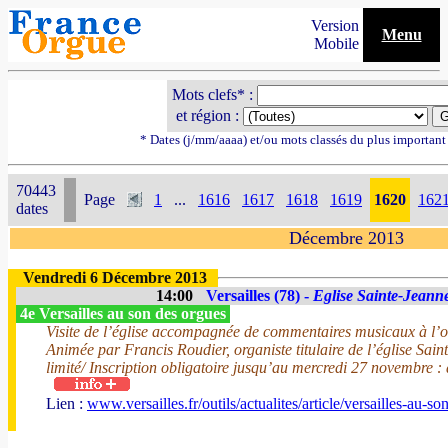
Version
Menu
Mobile
Mots clefs* :
et région :
* Dates (j/mm/aaaa) et/ou mots classés du plus importan
70443
Page
1
...
1616
1617
1618
1619
1620
162
dates
Décembre 2013
Vendredi 6 Décembre 2013
14:00
Versailles (78) -
Eglise Sainte-Jeann
4e Versailles au son des orgues
Visite de l’église accompagnée de commentaires musicaux à l’org
Animée par Francis Roudier, organiste titulaire de l’église Sa
limité/ Inscription obligatoire jusqu’au mercredi 27 novembre : af
Lien :
www.versailles.fr/outils/actualites/article/versailles-au-s