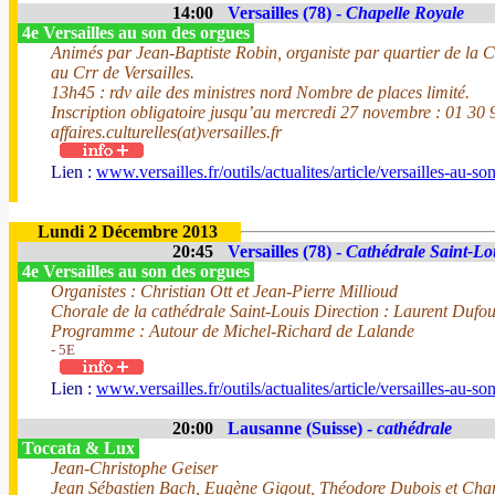
14:00
Versailles (78) -
Chapelle Royale
4e Versailles au son des orgues
Animés par Jean-Baptiste Robin, organiste par quartier de la C
au Crr de Versailles.
13h45 : rdv aile des ministres nord Nombre de places limité.
Inscription obligatoire jusqu’au mercredi 27 novembre : 01 30 
affaires.culturelles(at)versailles.fr
Lien :
www.versailles.fr/outils/actualites/article/versailles-au-s
Lundi 2 Décembre 2013
20:45
Versailles (78) -
Cathédrale Saint-Lo
4e Versailles au son des orgues
Organistes : Christian Ott et Jean-Pierre Millioud
Chorale de la cathédrale Saint-Louis Direction : Laurent Dufo
Programme : Autour de Michel-Richard de Lalande
- 5E
Lien :
www.versailles.fr/outils/actualites/article/versailles-au-s
20:00
Lausanne (Suisse) -
cathédrale
Toccata & Lux
Jean-Christophe Geiser
Jean Sébastien Bach, Eugène Gigout, Théodore Dubois et Char