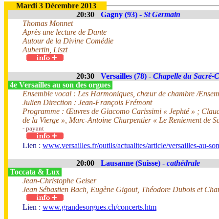
Mardi 3 Décembre 2013
20:30
Gagny (93) -
St Germain
Thomas Monnet
Après une lecture de Dante
Autour de la Divine Comédie
Aubertin, Liszt
20:30
Versailles (78) -
Chapelle du Sacré-
4e Versailles au son des orgues
Ensemble vocal : Les Harmoniques, chœur de chambre /Ensembl
Julien Direction : Jean-François Frémont
Programme : Œuvres de Giacomo Carissimi « Jephté » ; Claudio
de la Vierge », Marc-Antoine Charpentier « Le Reniement de Sa
- payant
Lien :
www.versailles.fr/outils/actualites/article/versailles-au-s
20:00
Lausanne (Suisse) -
cathédrale
Toccata & Lux
Jean-Christophe Geiser
Jean Sébastien Bach, Eugène Gigout, Théodore Dubois et Char
Lien :
www.grandesorgues.ch/concerts.htm