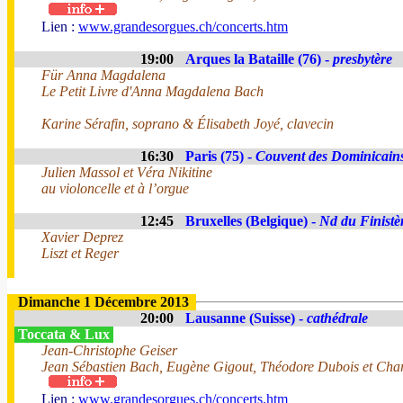
Lien :
www.grandesorgues.ch/concerts.htm
19:00
Arques la Bataille (76) -
presbytère
Für Anna Magdalena
Le Petit Livre d'Anna Magdalena Bach
Karine Sérafin, soprano & Élisabeth Joyé, clavecin
16:30
Paris (75) -
Couvent des Dominicain
Julien Massol et Véra Nikitine
au violoncelle et à l’orgue
12:45
Bruxelles (Belgique) -
Nd du Finistè
Xavier Deprez
Liszt et Reger
Dimanche 1 Décembre 2013
20:00
Lausanne (Suisse) -
cathédrale
Toccata & Lux
Jean-Christophe Geiser
Jean Sébastien Bach, Eugène Gigout, Théodore Dubois et Char
Lien :
www.grandesorgues.ch/concerts.htm