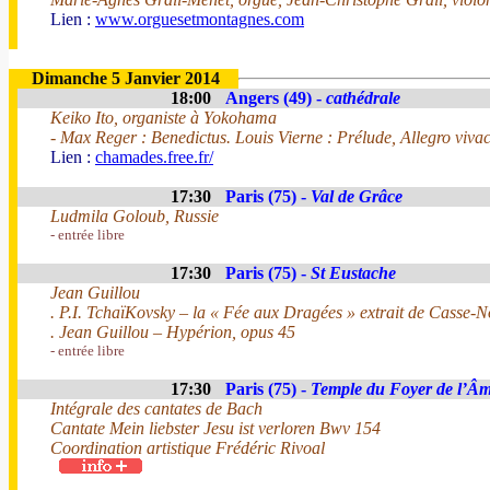
Lien :
www.orguesetmontagnes.com
Dimanche 5 Janvier 2014
18:00
Angers (49) -
cathédrale
Keiko Ito, organiste à Yokohama
- Max Reger : Benedictus. Louis Vierne : Prélude, Allegro viva
Lien :
chamades.free.fr/
17:30
Paris (75) -
Val de Grâce
Ludmila Goloub, Russie
- entrée libre
17:30
Paris (75) -
St Eustache
Jean Guillou
. P.I. TchaïKovsky – la « Fée aux Dragées » extrait de Casse-No
. Jean Guillou – Hypérion, opus 45
- entrée libre
17:30
Paris (75) -
Temple du Foyer de l’Â
Intégrale des cantates de Bach
Cantate Mein liebster Jesu ist verloren Bwv 154
Coordination artistique Frédéric Rivoal