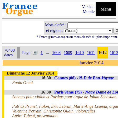
Version
Menu
Mobile
Mots clefs* :
et région :
* Dates (j/mm/aaaa) et/ou mots classés du plus importan
70408
Page
1
...
1608
1609
1610
1611
1612
161
dates
Janvier 2014
Dimanche 12 Janvier 2014
16:30
Cannes (06) -
N-D de Bon-Voyage
Paolo Oreni
16:30
Paris 9ème (75) -
Notre Dame de Lor
Sonates pour violon et Partitas pour orgue de Johan Sébastian
Patrick Prunel, violon, Eric Lebrun, Marie-Ange Leurent, orgu
Valentine Perrain, Christophe Oudin, violoncelles
André Tubeuf, présentation