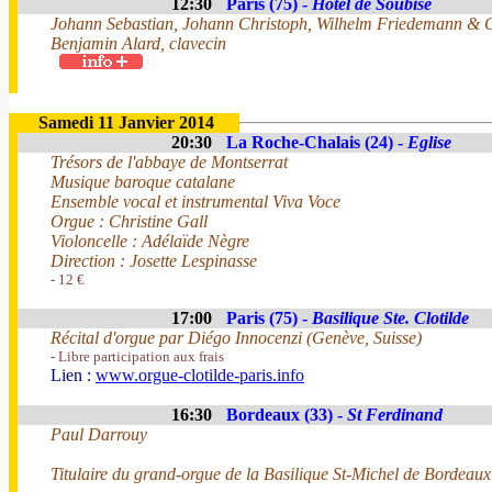
12:30
Paris (75) -
Hotel de Soubise
Johann Sebastian, Johann Christoph, Wilhelm Friedemann & 
Benjamin Alard, clavecin
Samedi 11 Janvier 2014
20:30
La Roche-Chalais (24) -
Eglise
Trésors de l'abbaye de Montserrat
Musique baroque catalane
Ensemble vocal et instrumental Viva Voce
Orgue : Christine Gall
Violoncelle : Adélaïde Nègre
Direction : Josette Lespinasse
- 12 €
17:00
Paris (75) -
Basilique Ste. Clotilde
Récital d'orgue par Diégo Innocenzi (Genève, Suisse)
- Libre participation aux frais
Lien :
www.orgue-clotilde-paris.info
16:30
Bordeaux (33) -
St Ferdinand
Paul Darrouy
Titulaire du grand-orgue de la Basilique St-Michel de Bordeaux