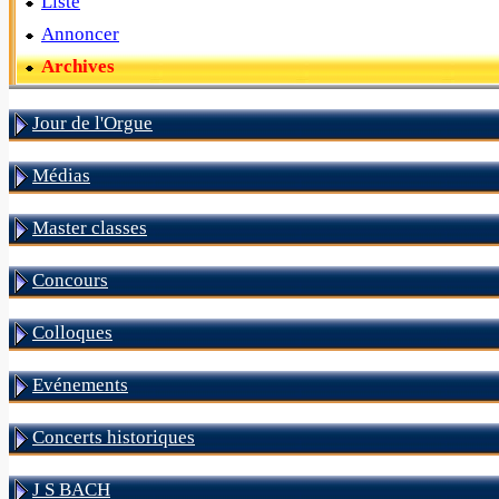
Liste
Annoncer
Archives
Jour de l'Orgue
Médias
Master classes
Concours
Colloques
Evénements
Concerts historiques
J S BACH