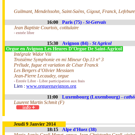
Guilmant, Mendelssohn, Saint-Saëns, Gigout, Franck, Lefebur
16:00
Paris (75) -
St-Gervais
Jean Baptiste Courtois, cotitulaire
- entrée libre
15:30
Avignon (84) -
St Agricol
Orgue en Avignon Les Heures D’Orgue De Saint-Agricol
Intégrale Widor Viii
Troisième Symphonie en mi Mineur Op.13 n° 3
Prélude, fugue et variation de César Franck
Les Bergers d’Olivier Messiaen
Jean-Pierre Lecaudey, orgue
- Entrée Libre - Libre participation aux frais
Lien :
www.orgueenavignon.org
11:00
Luxembourg (Luxembourg) -
cathé
Laurent Martin Schmit (F)
Jeudi 9 Janvier 2014
18:15
Alpe d'Huez (38)
Marie-Agnès Grall-Menet, orgue, Jean-Christophe Grall, violon