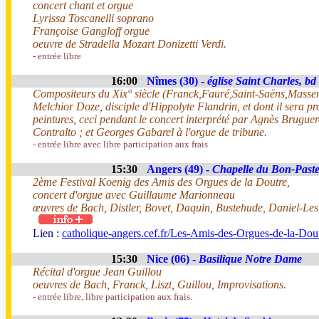
concert chant et orgue
Lyrissa Toscanelli soprano
Françoise Gangloff orgue
oeuvre de Stradella Mozart Donizetti Verdi.
- entrée libre
16:00
Nîmes (30) -
église Saint Charles, b
Compositeurs du Xix° siècle (Franck,Fauré,Saint-Saëns,Masse
Melchior Doze, disciple d'Hippolyte Flandrin, et dont il sera p
peintures, ceci pendant le concert interprété par Agnès Bruguer
Contralto ; et Georges Gabarel à l'orgue de tribune.
- entrée libre avec libre participation aux frais
15:30
Angers (49) -
Chapelle du Bon-Past
2ème Festival Koenig des Amis des Orgues de la Doutre,
concert d'orgue avec Guillaume Marionneau
œuvres de Bach, Distler, Bovet, Daquin, Bustehude, Daniel-Lesu
Lien :
catholique-angers.cef.fr/Les-Amis-des-Orgues-de-la-Dou
15:30
Nice (06) -
Basilique Notre Dame
Récital d'orgue Jean Guillou
oeuvres de Bach, Franck, Liszt, Guillou, Improvisations.
- entrée libre, libre participation aux frais.