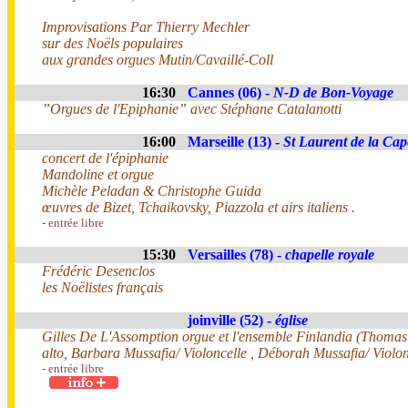
Improvisations Par Thierry Mechler
sur des Noëls populaires
aux grandes orgues Mutin/Cavaillé-Coll
16:30
Cannes (06) -
N-D de Bon-Voyage
”Orgues de l'Epiphanie” avec Stéphane Catalanotti
16:00
Marseille (13) -
St Laurent de la Cape
concert de l'épiphanie
Mandoline et orgue
Michèle Peladan & Christophe Guida
œuvres de Bizet, Tchaikovsky, Piazzola et airs italiens .
- entrée libre
15:30
Versailles (78) -
chapelle royale
Frédéric Desenclos
les Noëlistes français
joinville (52) -
église
Gilles De L'Assomption orgue et l'ensemble Finlandia (Thoma
alto, Barbara Mussafia/ Violoncelle , Déborah Mussafia/ Violo
- entrée libre