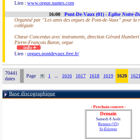
Lien :
www.orgue.nantes.com
16:00
Pont-De-Vaux (01) -
Eglise Notre-
Organisé par ”Les amis des orgues de Pont-de-Vaux” pour la r
collégiale
Chœur Concentus avec instruments, direction Gérard Humbert
Pierre-François Baron, orgue
Lien :
orgues.pontdevaux.free.fr/
70441
Page
1
...
1616
1617
1618
1619
1620
162
dates
Base discographique
- Prochain concert -
Demain
Samedi 8 Août
Rennes (35)
St-Etienne