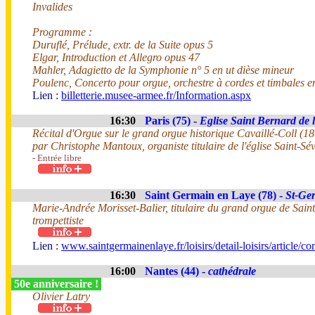
Invalides
Programme :
Duruflé, Prélude, extr. de la Suite opus 5
Elgar, Introduction et Allegro opus 47
Mahler, Adagietto de la Symphonie n° 5 en ut dièse mineur
Poulenc, Concerto pour orgue, orchestre à cordes et timbales e
Lien :
billetterie.musee-armee.fr/Information.aspx
16:30
Paris (75) -
Eglise Saint Bernard de 
Récital d'Orgue sur le grand orgue historique Cavaillé-Coll (1
par Christophe Mantoux, organiste titulaire de l'église Saint-Sé
- Entrée libre
16:30
Saint Germain en Laye (78) -
St-Ge
Marie-Andrée Morisset-Balier, titulaire du grand orgue de Sain
trompettiste
Lien :
www.saintgermainenlaye.fr/loisirs/detail-loisirs/article/co
16:00
Nantes (44) -
cathédrale
50e anniversaire !
Olivier Latry