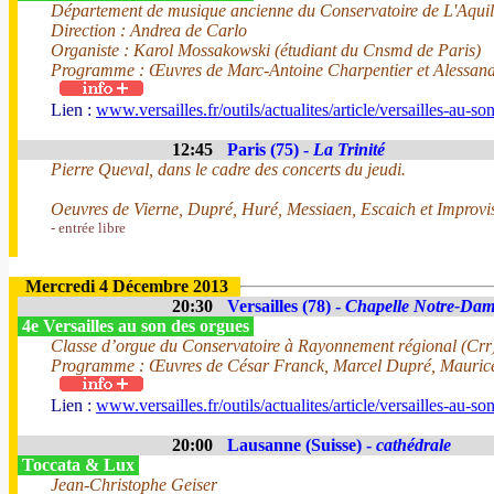
Département de musique ancienne du Conservatoire de L'Aqui
Direction : Andrea de Carlo
Organiste : Karol Mossakowski (étudiant du Cnsmd de Paris)
Programme : Œuvres de Marc-Antoine Charpentier et Alessand
Lien :
www.versailles.fr/outils/actualites/article/versailles-au-s
12:45
Paris (75) -
La Trinité
Pierre Queval, dans le cadre des concerts du jeudi.
Oeuvres de Vierne, Dupré, Huré, Messiaen, Escaich et Improvi
- entrée libre
Mercredi 4 Décembre 2013
20:30
Versailles (78) -
Chapelle Notre-Dam
4e Versailles au son des orgues
Classe d’orgue du Conservatoire à Rayonnement régional (Crr)
Programme : Œuvres de César Franck, Marcel Dupré, Maurice 
Lien :
www.versailles.fr/outils/actualites/article/versailles-au-s
20:00
Lausanne (Suisse) -
cathédrale
Toccata & Lux
Jean-Christophe Geiser