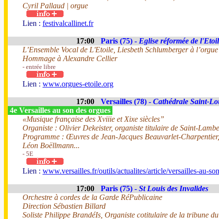
Cyril Pallaud | orgue
Lien :
festivalcallinet.fr
17:00
Paris (75) -
Eglise réformée de l'Etoi
L’Ensemble Vocal de L'Etoile, Liesbeth Schlumberger à l’orgue 
Hommage à Alexandre Cellier
- entrée libre
Lien :
www.orgues-etoile.org
17:00
Versailles (78) -
Cathédrale Saint-Lo
4e Versailles au son des orgues
«Musique française des Xviiie et Xixe siècles”
Organiste : Olivier Dekeister, organiste titulaire de Saint-Lambe
Programme : Œuvres de Jean-Jacques Beauvarlet-Charpentier, 
Léon Boëllmann...
- 5E
Lien :
www.versailles.fr/outils/actualites/article/versailles-au-s
17:00
Paris (75) -
St Louis des Invalides
Orchestre à cordes de la Garde RéPublicaine
Direction Sébastien Billard
Soliste Philippe BrandéIs, Organiste cotitulaire de la tribune 