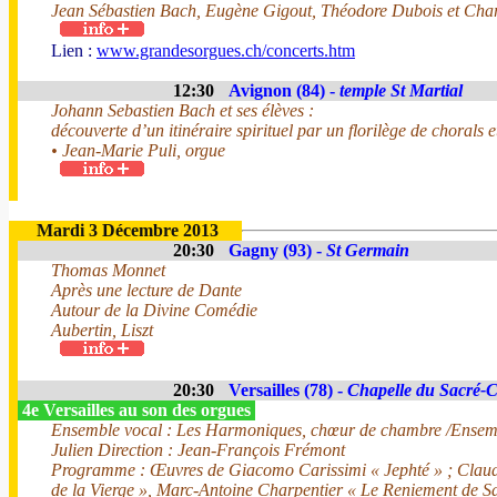
Jean Sébastien Bach, Eugène Gigout, Théodore Dubois et Char
Lien :
www.grandesorgues.ch/concerts.htm
12:30
Avignon (84) -
temple St Martial
Johann Sebastien Bach et ses élèves :
découverte d’un itinéraire spirituel par un florilège de chorals 
• Jean-Marie Puli, orgue
Mardi 3 Décembre 2013
20:30
Gagny (93) -
St Germain
Thomas Monnet
Après une lecture de Dante
Autour de la Divine Comédie
Aubertin, Liszt
20:30
Versailles (78) -
Chapelle du Sacré-
4e Versailles au son des orgues
Ensemble vocal : Les Harmoniques, chœur de chambre /Ensembl
Julien Direction : Jean-François Frémont
Programme : Œuvres de Giacomo Carissimi « Jephté » ; Claudio
de la Vierge », Marc-Antoine Charpentier « Le Reniement de Sa