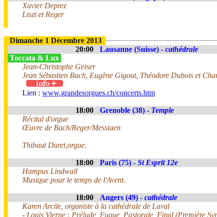
Xavier Deprez
Liszt et Reger
Dimanche 1 Décembre 2013
20:00
Lausanne (Suisse) -
cathédrale
Toccata & Lux
Jean-Christophe Geiser
Jean Sébastien Bach, Eugène Gigout, Théodore Dubois et Char
Lien :
www.grandesorgues.ch/concerts.htm
18:00
Grenoble (38) -
Temple
Récital d'orgue
Œuvre de Bach/Reger/Messiaen
Thibaut Duret,orgue.
18:00
Paris (75) -
St Esprit 12e
Hampus Lindwall
Musique pour le temps de l'Avent.
18:00
Angers (49) -
cathédrale
Karen Arcile, organiste à la cathédrale de Laval
- Louis Vierne : Prélude, Fugue, Pastorale, Final (Première S