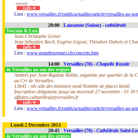
- payant
Lien :
www.versailles.fr/outils/actualites/article/versailles-au-s
20:00
Lausanne (Suisse) -
cathédrale
Toccata & Lux
Jean-Christophe Geiser
Jean Sébastien Bach, Eugène Gigout, Théodore Dubois et Char
Lien :
www.grandesorgues.ch/concerts.htm
14:00
Versailles (78) -
Chapelle Royale
4e Versailles au son des orgues
Animés par Jean-Baptiste Robin, organiste par quartier de la C
au Crr de Versailles.
13h45 : rdv aile des ministres nord Nombre de places limité.
Inscription obligatoire jusqu’au mercredi 27 novembre : 01 30 
affaires.culturelles(at)versailles.fr
Lien :
www.versailles.fr/outils/actualites/article/versailles-au-s
Lundi 2 Décembre 2013
20:45
Versailles (78) -
Cathédrale Saint-Lo
4e Versailles au son des orgues