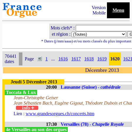
Version
Menu
Mobile
Mots clefs* :
et région :
* Dates (j/mm/aaaa) et/ou mots classés du plus importan
70441
Page
1
...
1616
1617
1618
1619
1620
162
dates
Décembre 2013
Jeudi 5 Décembre 2013
20:00
Lausanne (Suisse) -
cathédrale
Toccata & Lux
Jean-Christophe Geiser
Jean Sébastien Bach, Eugène Gigout, Théodore Dubois et Char
Lien :
www.grandesorgues.ch/concerts.htm
17:30
Versailles (78) -
Chapelle Royale
4e Versailles au son des orgues