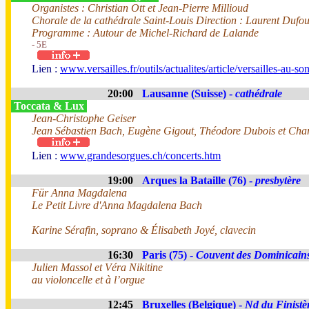
Organistes : Christian Ott et Jean-Pierre Millioud
Chorale de la cathédrale Saint-Louis Direction : Laurent Dufo
Programme : Autour de Michel-Richard de Lalande
- 5E
Lien :
www.versailles.fr/outils/actualites/article/versailles-au-s
20:00
Lausanne (Suisse) -
cathédrale
Toccata & Lux
Jean-Christophe Geiser
Jean Sébastien Bach, Eugène Gigout, Théodore Dubois et Char
Lien :
www.grandesorgues.ch/concerts.htm
19:00
Arques la Bataille (76) -
presbytère
Für Anna Magdalena
Le Petit Livre d'Anna Magdalena Bach
Karine Sérafin, soprano & Élisabeth Joyé, clavecin
16:30
Paris (75) -
Couvent des Dominicain
Julien Massol et Véra Nikitine
au violoncelle et à l’orgue
12:45
Bruxelles (Belgique) -
Nd du Finistè