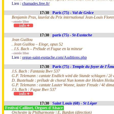
Lien :
chamades.free.fr/
17:30
Paris (75) -
Val de Grâce
Benjamin Pras, lauréat du Prix international Jean-Louis Flore
- entrée libre
17:30
paris (75) -
St-Eustache
Jean Guillou
. Jean Guillou – Eloge, opus 52
. J.S. Bach – Prélude et Fugue en la mineur
- entrée libre
Lien :
orgue-saint-eustache.com/Auditions.php
17:30
Paris (75) -
Temple du foyer de l’Âm
J.S. Bach : Fantasia Bwv 537
G.P. Telemann : cantate Endlich wird die Stunde schlagen / 2è
D. Buxtehude : prélude de choral Nun komm der Heiden Heil
G.P. Telemann : cantate Lauter Wonne, lauter Freude / 4è dima
J.S. Bach : Fugue Bwv 537
17:30
Saint Louis (68) -
St Léger
Festival Callinet, Orgues d'Alsace
Orchestre la Philharmonie | E. Bardon (direction)