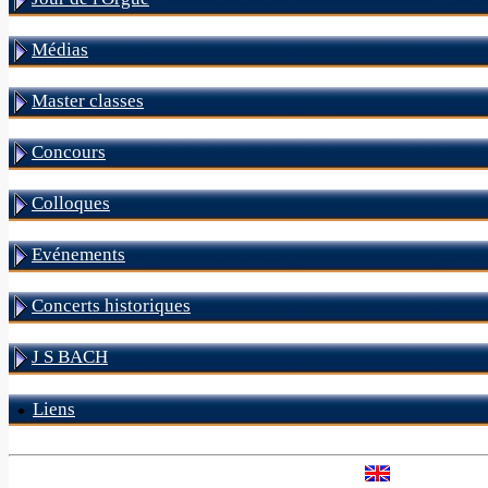
Médias
Master classes
Concours
Colloques
Evénements
Concerts historiques
J S BACH
Liens