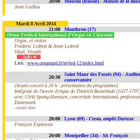
20:00
Moscou (Russie) -
Maison de la mus
Jean Guillou
Mardi 8 Avril 2014
21:00
Montbron (17)
20ème Festival International d’Orgue en Charente
Orgue, et violon
Frédéric Ledroit & Anne Ledroit
Vitali, Vivaldi
Lien :
www.orgamanl.fr/styled-12/index.html
Saint Maur des Fossés (94) -
Audito
20:30
conservatoire
(Avant-concert à 20 h : présentation du programme)
Intégrale de l'œuvre d'orgue de Dietrich Buxtehude (1637-1707
avec Ulrik Spang-Hanssen, concertiste international, professeu
Danemark
- entrée libre
20:00
Lyon (69) -
Cnsm, amphi Darasse
François Espinasse
20:00
Montpellier (34) -
Sts François