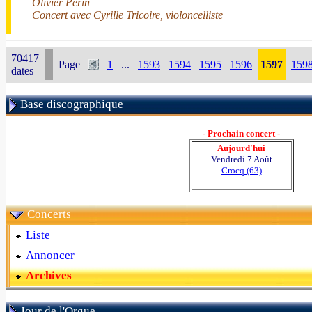
Olivier Périn
Concert avec Cyrille Tricoire, violoncelliste
70417
Page
1
...
1593
1594
1595
1596
1597
159
dates
Base discographique
- Prochain concert -
Aujourd'hui
Vendredi 7 Août
Crocq (63)
Concerts
Liste
Annoncer
Archives
Jour de l'Orgue