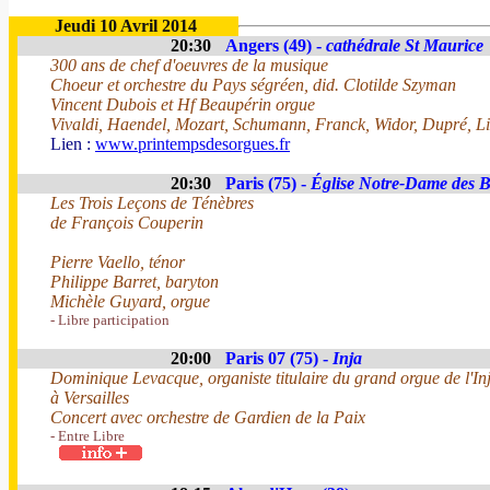
Jeudi 10 Avril 2014
20:30
Angers (49) -
cathédrale St Maurice
300 ans de chef d'oeuvres de la musique
Choeur et orchestre du Pays ségréen, did. Clotilde Szyman
Vincent Dubois et Hf Beaupérin orgue
Vivaldi, Haendel, Mozart, Schumann, Franck, Widor, Dupré, Li
Lien :
www.printempsdesorgues.fr
20:30
Paris (75) -
Église Notre-Dame des 
Les Trois Leçons de Ténèbres
de François Couperin
Pierre Vaello, ténor
Philippe Barret, baryton
Michèle Guyard, orgue
- Libre participation
20:00
Paris 07 (75) -
Inja
Dominique Levacque, organiste titulaire du grand orgue de l'In
à Versailles
Concert avec orchestre de Gardien de la Paix
- Entre Libre