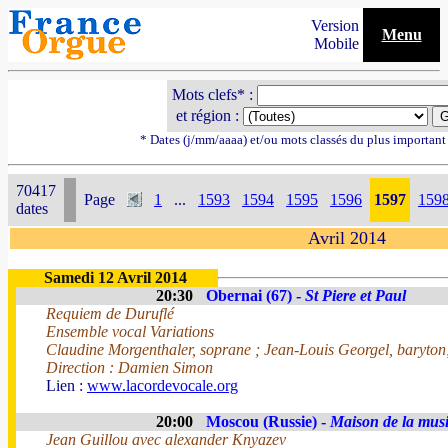
Version
Menu
Mobile
Mots clefs* :
et région :
* Dates (j/mm/aaaa) et/ou mots classés du plus importan
70417
Page
1
...
1593
1594
1595
1596
1597
159
dates
Avril 2014
Samedi 12 Avril 2014
20:30
Obernai (67) -
St Piere et Paul
Requiem de Duruflé
Ensemble vocal Variations
Claudine Morgenthaler, soprane ; Jean-Louis Georgel, baryto
Direction : Damien Simon
Lien :
www.lacordevocale.org
20:00
Moscou (Russie) -
Maison de la mus
Jean Guillou avec alexander Knyazev