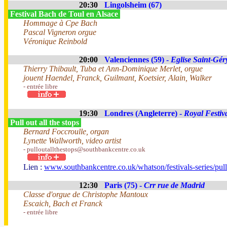
20:30
Lingolsheim (67)
Festival Bach de Toul en Alsace
Hommage à Cpe Bach
Pascal Vigneron orgue
Véronique Reinbold
20:00
Valenciennes (59) -
Eglise Saint-Gér
Thierry Thibault, Tuba et Ann-Dominique Merlet, orgue
jouent Haendel, Franck, Guilmant, Koetsier, Alain, Walker
- entrée libre
19:30
Londres (Angleterre) -
Royal Festiv
Pull out all the stops
Bernard Foccroulle, organ
Lynette Wallworth, video artist
- pulloutallthestops@southbankcentre.co.uk
Lien :
www.southbankcentre.co.uk/whatson/festivals-series/pull-
12:30
Paris (75) -
Crr rue de Madrid
Classe d'orgue de Christophe Mantoux
Escaich, Bach et Franck
- entrée libre