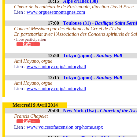
18:15
Alpe d'Huez (38)
Chœur de la cathédrale de Portsmouth, direction David Price
Lien :
www.orguesetmontagnes.com
17:00
Toulouse (31) -
Basilique Saint Sern
Concert Messiaen par des étudiants du Crr et de l’Isdat.
En partenariat avec l’Association des Concerts spirituels de Sai
- libre participation
12:50
Tokyo (japon) -
Suntory Hall
Ami Hoyano, orgue
Lien :
www.suntory.co.jp/suntoryhall
12:15
Tokyo (japon) -
Suntory Hall
Ami Hoyano, orgue
Lien :
www.suntory.co.jp/suntoryhall
Mercredi 9 Avril 2014
20:00
New York (Usa) -
Church of the Asc
Francis Chapelet
Lien :
www.voicesofascension.org/home.aspx