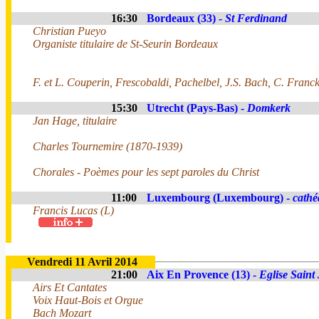
16:30
Bordeaux (33) -
St Ferdinand
Christian Pueyo
Organiste titulaire de St-Seurin Bordeaux
F. et L. Couperin, Frescobaldi, Pachelbel, J.S. Bach, C. Franc
15:30
Utrecht (Pays-Bas) -
Domkerk
Jan Hage, titulaire
Charles Tournemire (1870-1939)
Chorales - Poèmes pour les sept paroles du Christ
11:00
Luxembourg (Luxembourg) -
cathé
Francis Lucas (L)
Vendredi 11 Avril 2014
21:00
Aix En Provence (13) -
Eglise Saint
Airs Et Cantates
Voix Haut-Bois et Orgue
Bach Mozart