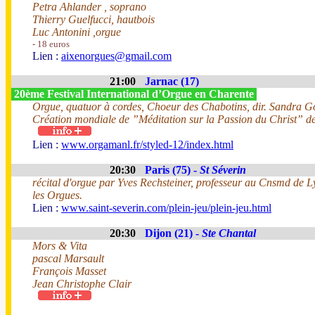
Petra Ahlander , soprano
Thierry Guelfucci, hautbois
Luc Antonini ,orgue
- 18 euros
Lien :
aixenorgues@gmail.com
21:00
Jarnac (17)
20ème Festival International d’Orgue en Charente
Orgue, quatuor à cordes, Choeur des Chabotins, dir. Sandra G
Création mondiale de ”Méditation sur la Passion du Christ” de
Lien :
www.orgamanl.fr/styled-12/index.html
20:30
Paris (75) -
St Séverin
récital d'orgue par Yves Rechsteiner, professeur au Cnsmd de Ly
les Orgues.
Lien :
www.saint-severin.com/plein-jeu/plein-jeu.html
20:30
Dijon (21) -
Ste Chantal
Mors & Vita
pascal Marsault
François Masset
Jean Christophe Clair