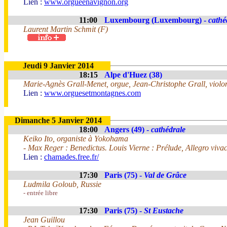
Lien :
www.orgueenavignon.org
11:00
Luxembourg (Luxembourg) -
cathé
Laurent Martin Schmit (F)
Jeudi 9 Janvier 2014
18:15
Alpe d'Huez (38)
Marie-Agnès Grall-Menet, orgue, Jean-Christophe Grall, violon
Lien :
www.orguesetmontagnes.com
Dimanche 5 Janvier 2014
18:00
Angers (49) -
cathédrale
Keiko Ito, organiste à Yokohama
- Max Reger : Benedictus. Louis Vierne : Prélude, Allegro viva
Lien :
chamades.free.fr/
17:30
Paris (75) -
Val de Grâce
Ludmila Goloub, Russie
- entrée libre
17:30
Paris (75) -
St Eustache
Jean Guillou