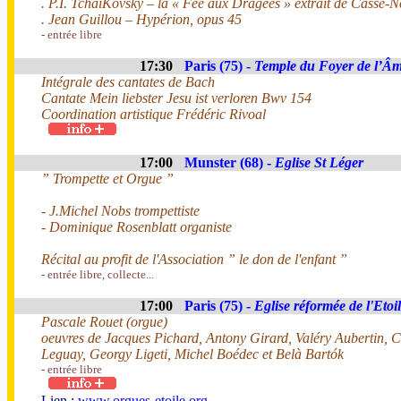
. P.I. TchaïKovsky – la « Fée aux Dragées » extrait de Casse-No
. Jean Guillou – Hypérion, opus 45
- entrée libre
17:30
Paris (75) -
Temple du Foyer de l’Â
Intégrale des cantates de Bach
Cantate Mein liebster Jesu ist verloren Bwv 154
Coordination artistique Frédéric Rivoal
17:00
Munster (68) -
Eglise St Léger
” Trompette et Orgue ”
- J.Michel Nobs trompettiste
- Dominique Rosenblatt organiste
Récital au profit de l'Association ” le don de l'enfant ”
- entrée libre, collecte...
17:00
Paris (75) -
Eglise réformée de l'Etoi
Pascale Rouet (orgue)
oeuvres de Jacques Pichard, Antony Girard, Valéry Aubertin, 
Leguay, Georgy Ligeti, Michel Boédec et Belà Bartók
- entrée libre
Lien :
www.orgues-etoile.org