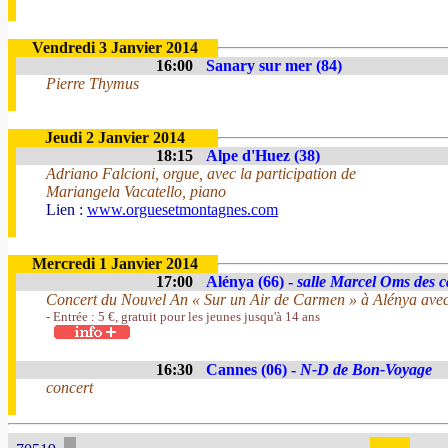
Vendredi 3 Janvier 2014
16:00
Sanary sur mer (84)
Pierre Thymus
Jeudi 2 Janvier 2014
18:15
Alpe d'Huez (38)
Adriano Falcioni, orgue, avec la participation de
Mariangela Vacatello, piano
Lien :
www.orguesetmontagnes.com
Mercredi 1 Janvier 2014
17:00
Alénya (66) -
salle Marcel Oms des c
Concert du Nouvel An « Sur un Air de Carmen » à Alénya avec
- Entrée : 5 €, gratuit pour les jeunes jusqu'à 14 ans
16:30
Cannes (06) -
N-D de Bon-Voyage
concert