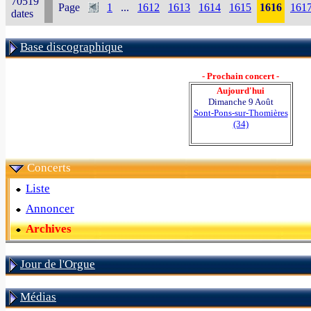
70519
Page
1
...
1612
1613
1614
1615
1616
161
dates
Base discographique
- Prochain concert -
Aujourd'hui
Dimanche 9 Août
Sont-Pons-sur-Thomières
(34)
Concerts
Liste
Annoncer
Archives
Jour de l'Orgue
Médias