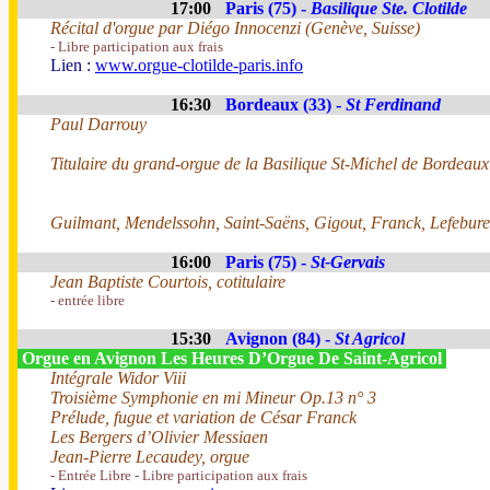
17:00
Paris (75) -
Basilique Ste. Clotilde
Récital d'orgue par Diégo Innocenzi (Genève, Suisse)
- Libre participation aux frais
Lien :
www.orgue-clotilde-paris.info
16:30
Bordeaux (33) -
St Ferdinand
Paul Darrouy
Titulaire du grand-orgue de la Basilique St-Michel de Bordeaux
Guilmant, Mendelssohn, Saint-Saëns, Gigout, Franck, Lefebur
16:00
Paris (75) -
St-Gervais
Jean Baptiste Courtois, cotitulaire
- entrée libre
15:30
Avignon (84) -
St Agricol
Orgue en Avignon Les Heures D’Orgue De Saint-Agricol
Intégrale Widor Viii
Troisième Symphonie en mi Mineur Op.13 n° 3
Prélude, fugue et variation de César Franck
Les Bergers d’Olivier Messiaen
Jean-Pierre Lecaudey, orgue
- Entrée Libre - Libre participation aux frais