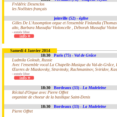
Frédéric Desenclos
les Noëlistes français
joinville (52) -
église
Gilles De L'Assomption orgue et l'ensemble Finlandia (Thoma
alto, Barbara Mussafia/ Violoncelle , Déborah Mussafia/ Violo
- entrée libre
Samedi 4 Janvier 2014
18:30
Paris (75) -
Val de Grâce
Ludmila Goloub, Russie
Avec l’ensemble vocal La Chapelle-Musique du Val-de-Grâce, E
Œuvres de Miaskovsky, Stravinsky, Rachmaninov, Sviridov, Ka
- entrée libre
18:30
Bordeaux (33) -
La Madeleine
Récital d'Orgue avec Pierre Offret
organiste de choeur de la basilique Saint-Denis
18:30
Bordeaux (33) -
La Madeleine
Pierre Offret