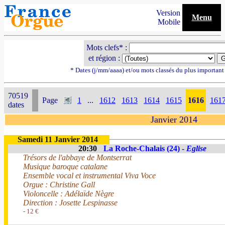
Version
Menu
Mobile
Mots clefs* :
et région :
* Dates (j/mm/aaaa) et/ou mots classés du plus importan
70519
Page
1
...
1612
1613
1614
1615
1616
161
dates
Janvier 2014
Samedi 11 Janvier 2014
20:30
La Roche-Chalais (24) -
Eglise
Trésors de l'abbaye de Montserrat
Musique baroque catalane
Ensemble vocal et instrumental Viva Voce
Orgue : Christine Gall
Violoncelle : Adélaïde Nègre
Direction : Josette Lespinasse
- 12 €