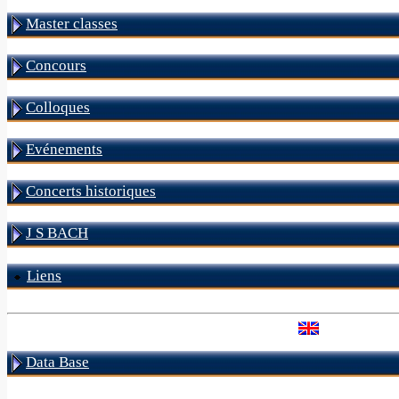
Master classes
Concours
Colloques
Evénements
Concerts historiques
J S BACH
Liens
Data Base