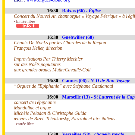
16:30
Baixas (66) -
Église
Concert du Nouvel An chant orgue « Voyage Féerique » à l'égli
- Entrée libre
16:30
Guebwiller (68)
Chants De NoëLs par les Chorales de la Région
François Keller, direction
Improvisations Par Thierry Mechler
sur des Noëls populaires
aux grandes orgues Mutin/Cavaillé-Coll
16:30
Cannes (06) -
N-D de Bon-Voyage
”Orgues de l'Epiphanie” avec Stéphane Catalanotti
16:00
Marseille (13) -
St Laurent de la Cape
concert de l'épiphanie
Mandoline et orgue
Michèle Peladan & Christophe Guida
œuvres de Bizet, Tchaikovsky, Piazzola et airs italiens .
- entrée libre
15:30
Versailles (78) -
chapelle royale