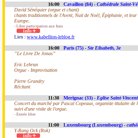
16:00
Cavaillon (84) -
Cathédrale Saint-V
David Sénéquier (orgue et chant)
chants traditionnels de l'Avent, Nuit de Noël, Épiphanie, et leur
Europe.
- Libre participation aux frais
Lien :
www.kabellion-leblog.fr
16:00
Paris (75) -
Ste Elisabeth, 3e
”Le Livre De Jonas”
Eric Lebrun
Orgue - Improvisation
Pierre Grandry
Récitant
11:30
Merignac (33) -
Eglise Saint-Vincent
Concert du marché par Pascal Copeaux, organiste titulaire de
suivi d'une visite de l'orgue.
- Entrée libre
11:00
Luxembourg (Luxembourg) -
cathé
Y-Rang Ock (Rok)