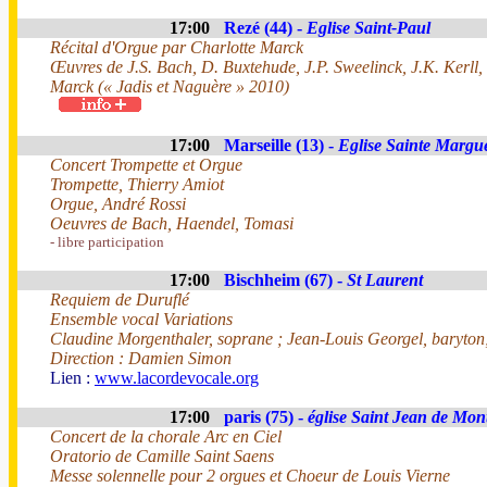
17:00
Rezé (44) -
Eglise Saint-Paul
Récital d'Orgue par Charlotte Marck
Œuvres de J.S. Bach, D. Buxtehude, J.P. Sweelinck, J.K. Kerll,
Marck (« Jadis et Naguère » 2010)
17:00
Marseille (13) -
Eglise Sainte Margue
Concert Trompette et Orgue
Trompette, Thierry Amiot
Orgue, André Rossi
Oeuvres de Bach, Haendel, Tomasi
- libre participation
17:00
Bischheim (67) -
St Laurent
Requiem de Duruflé
Ensemble vocal Variations
Claudine Morgenthaler, soprane ; Jean-Louis Georgel, baryto
Direction : Damien Simon
Lien :
www.lacordevocale.org
17:00
paris (75) -
église Saint Jean de Mon
Concert de la chorale Arc en Ciel
Oratorio de Camille Saint Saens
Messe solennelle pour 2 orgues et Choeur de Louis Vierne