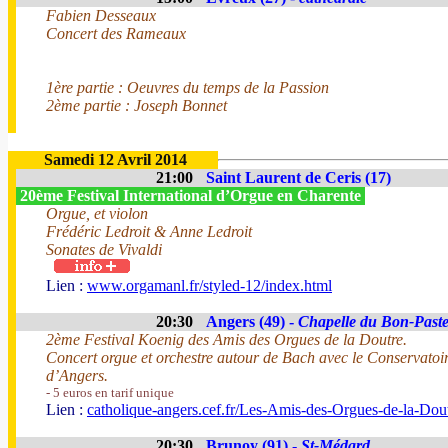
Fabien Desseaux
Concert des Rameaux
1ère partie : Oeuvres du temps de la Passion
2ème partie : Joseph Bonnet
Samedi 12 Avril 2014
21:00
Saint Laurent de Ceris (17)
20ème Festival International d’Orgue en Charente
Orgue, et violon
Frédéric Ledroit & Anne Ledroit
Sonates de Vivaldi
Lien :
www.orgamanl.fr/styled-12/index.html
20:30
Angers (49) -
Chapelle du Bon-Past
2ème Festival Koenig des Amis des Orgues de la Doutre.
Concert orgue et orchestre autour de Bach avec le Conservato
d’Angers.
- 5 euros en tarif unique
Lien :
catholique-angers.cef.fr/Les-Amis-des-Orgues-de-la-Dou
20:30
Brunoy (91) -
St-Médard