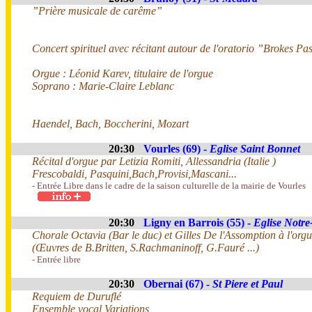
”Prière musicale de carême”
Concert spirituel avec récitant autour de l'oratorio ”Brokes 
Orgue : Léonid Karev, titulaire de l'orgue
Soprano : Marie-Claire Leblanc
Haendel, Bach, Boccherini, Mozart
20:30
Vourles (69) -
Eglise Saint Bonnet
Récital d'orgue par Letizia Romiti, Allessandria (Italie )
Frescobaldi, Pasquini,Bach,Provisi,Mascani...
- Entrée Libre dans le cadre de la saison culturelle de la mairie de Vourles
20:30
Ligny en Barrois (55) -
Eglise Notr
Chorale Octavia (Bar le duc) et Gilles De l'Assomption à l'orgu
(Œuvres de B.Britten, S.Rachmaninoff, G.Fauré ...)
- Entrée libre
20:30
Obernai (67) -
St Piere et Paul
Requiem de Duruflé
Ensemble vocal Variations