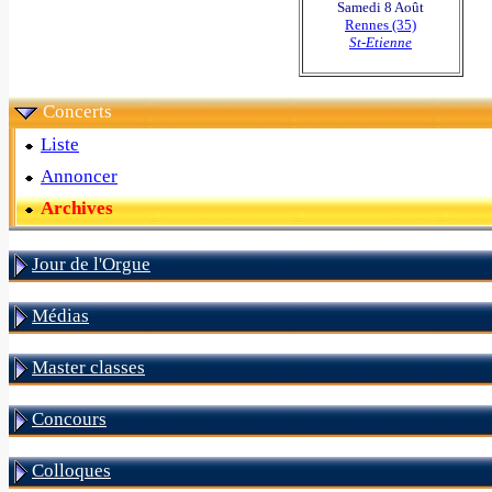
Samedi 8 Août
Rennes (35)
St-Etienne
Concerts
Liste
Annoncer
Archives
Jour de l'Orgue
Médias
Master classes
Concours
Colloques