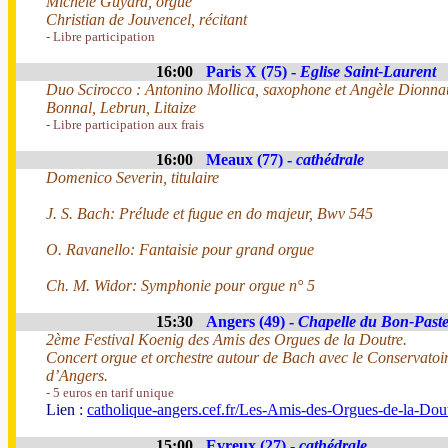
Michèle Guyard, orgue
Christian de Jouvencel, récitant
- Libre participation
16:00
Paris X (75) -
Eglise Saint-Laurent
Duo Scirocco : Antonino Mollica, saxophone et Angèle Dionnau
Bonnal, Lebrun, Litaize
- Libre participation aux frais
16:00
Meaux (77) -
cathédrale
Domenico Severin, titulaire
J. S. Bach: Prélude et fugue en do majeur, Bwv 545
O. Ravanello: Fantaisie pour grand orgue
Ch. M. Widor: Symphonie pour orgue n° 5
15:30
Angers (49) -
Chapelle du Bon-Past
2ème Festival Koenig des Amis des Orgues de la Doutre.
Concert orgue et orchestre autour de Bach avec le Conservato
d’Angers.
- 5 euros en tarif unique
Lien :
catholique-angers.cef.fr/Les-Amis-des-Orgues-de-la-Dou
15:00
Evreux (27) -
cathédrale