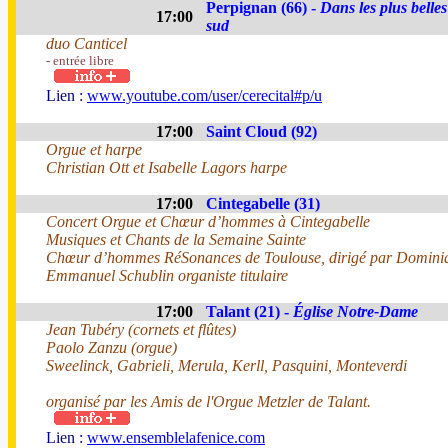
Perpignan (66) -
Dans les plus belle
17:00
sud
duo Canticel
- entrée libre
Lien :
www.youtube.com/user/cerecital#p/u
17:00
Saint Cloud (92)
Orgue et harpe
Christian Ott et Isabelle Lagors harpe
17:00
Cintegabelle (31)
Concert Orgue et Chœur d’hommes à Cintegabelle
Musiques et Chants de la Semaine Sainte
Chœur d’hommes RéSonances de Toulouse, dirigé par Domini
Emmanuel Schublin organiste titulaire
17:00
Talant (21) -
Église Notre-Dame
Jean Tubéry (cornets et flûtes)
Paolo Zanzu (orgue)
Sweelinck, Gabrieli, Merula, Kerll, Pasquini, Monteverdi
organisé par les Amis de l'Orgue Metzler de Talant.
Lien :
www.ensemblelafenice.com