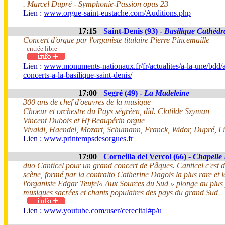
. Marcel Dupré - Symphonie-Passion opus 23
Lien :
www.orgue-saint-eustache.com/Auditions.php
17:15
Saint-Denis (93) -
Basilique Cathédr
Concert d'orgue par l'organiste titulaire Pierre Pincemaille
- entrée libre
Lien :
www.monuments-nationaux.fr/fr/actualites/a-la-une/bdd
concerts-a-la-basilique-saint-denis/
17:00
Segré (49) -
La Madeleine
300 ans de chef d'oeuvres de la musique
Choeur et orchestre du Pays ségréen, did. Clotilde Szyman
Vincent Dubois et Hf Beaupérin orgue
Vivaldi, Haendel, Mozart, Schumann, Franck, Widor, Dupré, Li
Lien :
www.printempsdesorgues.fr
17:00
Corneilla del Vercol (66) -
Chapelle
duo Canticel pour un grand concert de Pâques. Canticel c'est 
scène, formé par la contralto Catherine Dagois la plus rare et 
l'organiste Edgar Teufel« Aux Sources du Sud » plonge au plus
musiques sacrées et chants populaires des pays du grand Sud
Lien :
www.youtube.com/user/cerecital#p/u