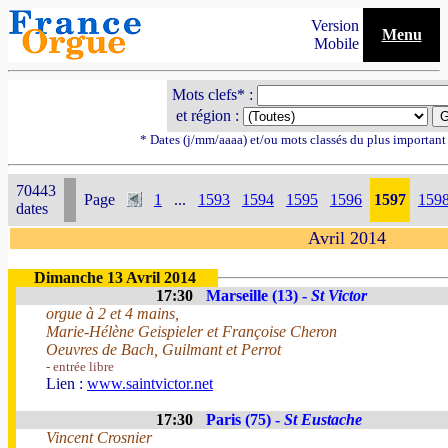
Version
Menu
Mobile
Mots clefs* :
et région :
* Dates (j/mm/aaaa) et/ou mots classés du plus importan
70443
Page
1
...
1593
1594
1595
1596
1597
159
dates
Avril 2014
Dimanche 13 Avril 2014
17:30
Marseille (13) -
St Victor
orgue à 2 et 4 mains,
Marie-Hélène Geispieler et Françoise Cheron
Oeuvres de Bach, Guilmant et Perrot
- entrée libre
Lien :
www.saintvictor.net
17:30
Paris (75) -
St Eustache
Vincent Crosnier