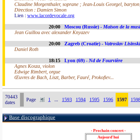
Claudine Morgenthaler, soprane ; Jean-Louis Georgel, baryto
Direction : Damien Simon
Lien :
www.lacordevocale.org
20:00
Moscou (Russie) -
Maison de la mus
Jean Guillou avec alexander Knyazev
20:00
Zagreb (Croatie) -
Vatroslav Lisinsk
Daniel Roth
18:15
Lyon (69) -
Nd de Fourvière
Agnes Kosza, violon
Edwige Rimbert, orgue
Œuvres de Bach, Liszt, Barber, Fauré, Prokofiev...
70443
Page
1
...
1593
1594
1595
1596
1597
159
dates
Base discographique
- Prochain concert -
Aujourd'hui