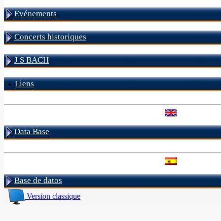
Evénements
Concerts historiques
J S BACH
Liens
Data Base
Base de datos
Version classique