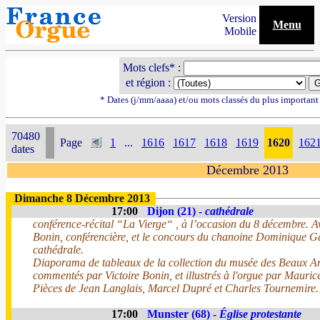
Version
Menu
Mobile
Mots clefs* :
et région :
* Dates (j/mm/aaaa) et/ou mots classés du plus importan
70480
Page
1
...
1616
1617
1618
1619
1620
162
dates
Décembre 2013
Dimanche 8 Décembre 2013
17:00
Dijon (21) -
cathédrale
conférence-récital “La Vierge“ , à l’occasion du 8 décembre. A
Bonin, conférencière, et le concours du chanoine Dominique Gar
cathédrale.
Diaporama de tableaux de la collection du musée des Beaux Art
commentés par Victoire Bonin, et illustrés à l'orgue par Mauric
Pièces de Jean Langlais, Marcel Dupré et Charles Tournemire.
17:00
Munster (68) -
Église protestante