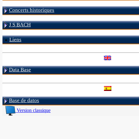
Concerts historiques
J S BACH
Liens
Data Base
Base de datos
Version classique