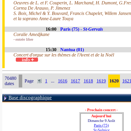
Oeuvres de L. et F. Couperin, L. Marchand, H. Dumont, G.Fres
Correa De Arauxo, P. Jimenez
S. Bois, Michel & Y. Bouvard, Francis Chapelet, Willem Jansen
et la soprano Anne-Laure Touya
16:00
Paris (75) -
St-Gervais
Coralie Amedjkane
- entrée libre
15:30
Nantua (01)
Concert d'orgue sur les thèmes de l'Avent et de la Noël
70480
Page
1
...
1616
1617
1618
1619
1620
162
dates
Base discographique
- Prochain concert -
Aujourd'hui
Dimanche 9 Août
Paris (75)
St-Sulpice