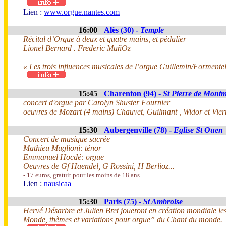
Lien :
www.orgue.nantes.com
16:00
Alès (30) -
Temple
Récital d’Orgue à deux et quatre mains, et pédalier
Lionel Bernard . Frederic MuñOz
« Les trois influences musicales de l’orgue Guillemin/Formente
15:45
Charenton (94) -
St Pierre de Montm
concert d'orgue par Carolyn Shuster Fournier
oeuvres de Mozart (4 mains) Chauvet, Guilmant , Widor et Vier
15:30
Aubergenville (78) -
Eglise St Ouen
Concert de musique sacrée
Mathieu Muglioni: ténor
Emmanuel Hocdé: orgue
Oeuvres de Gf Haendel, G Rossini, H Berlioz...
- 17 euros, gratuit pour les moins de 18 ans.
Lien :
nausicaa
15:30
Paris (75) -
St Ambroise
Hervé Désarbre et Julien Bret joueront en création mondiale le
Monde, thèmes et variations pour orgue” du Chant du monde.