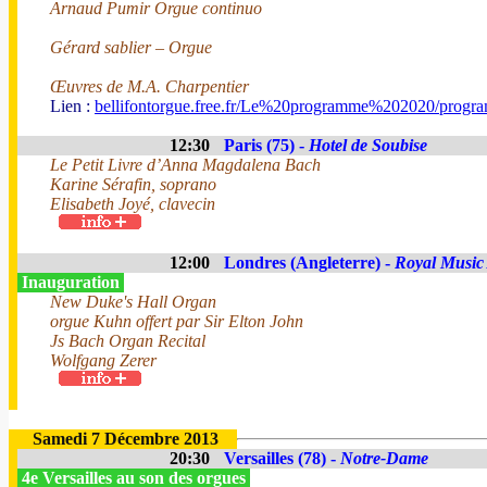
Arnaud Pumir Orgue continuo
Gérard sablier – Orgue
Œuvres de M.A. Charpentier
Lien :
bellifontorgue.free.fr/Le%20programme%202020/progr
12:30
Paris (75) -
Hotel de Soubise
Le Petit Livre d’Anna Magdalena Bach
Karine Sérafin, soprano
Elisabeth Joyé, clavecin
12:00
Londres (Angleterre) -
Royal Music
Inauguration
New Duke's Hall Organ
orgue Kuhn offert par Sir Elton John
Js Bach Organ Recital
Wolfgang Zerer
Samedi 7 Décembre 2013
20:30
Versailles (78) -
Notre-Dame
4e Versailles au son des orgues