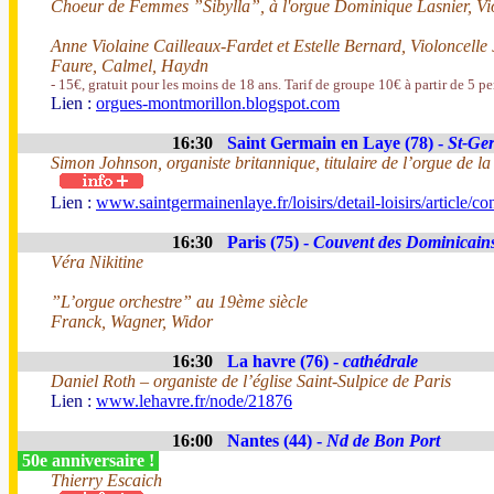
Choeur de Femmes ”Sibylla”, à l'orgue Dominique Lasnier, Vio
Anne Violaine Cailleaux-Fardet et Estelle Bernard, Violoncelle 
Faure, Calmel, Haydn
- 15€, gratuit pour les moins de 18 ans. Tarif de groupe 10€ à partir de 5 p
Lien :
orgues-montmorillon.blogspot.com
16:30
Saint Germain en Laye (78) -
St-Ge
Simon Johnson, organiste britannique, titulaire de l’orgue de l
Lien :
www.saintgermainenlaye.fr/loisirs/detail-loisirs/article/co
16:30
Paris (75) -
Couvent des Dominicain
Véra Nikitine
”L’orgue orchestre” au 19ème siècle
Franck, Wagner, Widor
16:30
La havre (76) -
cathédrale
Daniel Roth – organiste de l’église Saint-Sulpice de Paris
Lien :
www.lehavre.fr/node/21876
16:00
Nantes (44) -
Nd de Bon Port
50e anniversaire !
Thierry Escaich