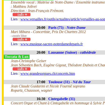
Ensemble vocal : Maitrise de Notre-Dame / Ensemble instrument
: Matthieu Jolivet
Direction : Jean-François Frémont.
Lien :
www.versailles.fr/outils/actualites/article/versailles-au-s
20:00
Paris (75) -
Notre-Dame
Mari Mihara - Concertiste, Prix De Chartres 2012
- entrée libre
Lien :
www.musique-sacree-notredamedeparis.fr
20:00
Lausanne (Suisse) -
cathédrale
Toccata & Lux
Jean-Christophe Geiser
Jean Sébastien Bach, Eugène Gigout, Théodore Dubois et Char
Lien :
www.grandesorgues.ch/concerts.htm
17:00
Toulouse (31) -
Nd du Taur
Jean Claude Guidarini et Nicole Fournié soprano
Ropartz, Chausson, wagner
16:30
Cintegabelle (31)
Concert Orgue et Chant à Cintegabelle en hommage à Sylvie P