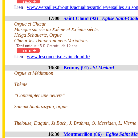
Lien :
www.versailles.fr/outils/actualites/article/versailles-au-s
17:00
Saint-Cloud (92) -
Eglise Saint-Clod
Orgue et Chœur
Musique sacrée du Xxème et Xxième siècle.
Helga Schauerte, Orgue
Chœur les Temperammens Variations
- Tarif unique : 5 €. Gratuit - de 12 ans
Lien :
www.lesconcertsdesaintcloud.fr/
16:30
Brunoy (91) -
St-Médard
Orgue et Méditation
Thème
”Contempler une oeuvre”
Satenik Shahazizyan, orgue
Titelouze, Daquin, Js Bach, J. Brahms, O. Messiaen, L. Vierne
16:30
Montmorillon (86) -
Eglise Saint Mar