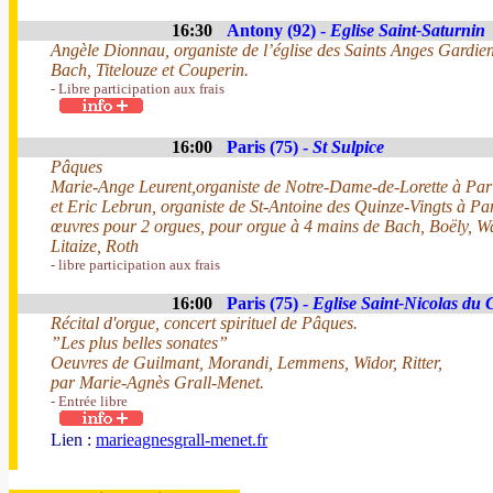
16:30
Antony (92) -
Eglise Saint-Saturnin
Angèle Dionnau, organiste de l’église des Saints Anges Gardie
Bach, Titelouze et Couperin.
- Libre participation aux frais
16:00
Paris (75) -
St Sulpice
Pâques
Marie-Ange Leurent,organiste de Notre-Dame-de-Lorette à Par
et Eric Lebrun, organiste de St-Antoine des Quinze-Vingts à Pa
œuvres pour 2 orgues, pour orgue à 4 mains de Bach, Boëly, 
Litaize, Roth
- libre participation aux frais
16:00
Paris (75) -
Eglise Saint-Nicolas du
Récital d'orgue, concert spirituel de Pâques.
”Les plus belles sonates”
Oeuvres de Guilmant, Morandi, Lemmens, Widor, Ritter,
par Marie-Agnès Grall-Menet.
- Entrée libre
Lien :
marieagnesgrall-menet.fr