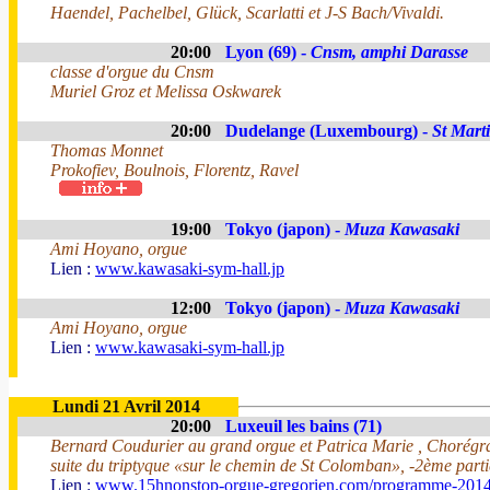
Haendel, Pachelbel, Glück, Scarlatti et J-S Bach/Vivaldi.
20:00
Lyon (69) -
Cnsm, amphi Darasse
classe d'orgue du Cnsm
Muriel Groz et Melissa Oskwarek
20:00
Dudelange (Luxembourg) -
St Mart
Thomas Monnet
Prokofiev, Boulnois, Florentz, Ravel
19:00
Tokyo (japon) -
Muza Kawasaki
Ami Hoyano, orgue
Lien :
www.kawasaki-sym-hall.jp
12:00
Tokyo (japon) -
Muza Kawasaki
Ami Hoyano, orgue
Lien :
www.kawasaki-sym-hall.jp
Lundi 21 Avril 2014
20:00
Luxeuil les bains (71)
Bernard Coudurier au grand orgue et Patrica Marie , Chorégr
suite du triptyque «sur le chemin de St Colomban», -2ème parti
Lien :
www.15hnonstop-orgue-gregorien.com/programme-201