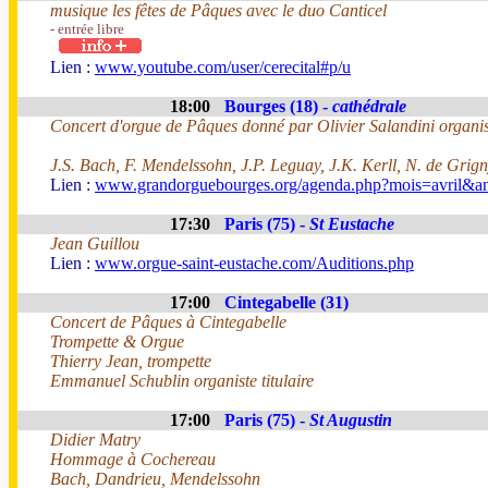
musique les fêtes de Pâques avec le duo Canticel
- entrée libre
Lien :
www.youtube.com/user/cerecital#p/u
18:00
Bourges (18) -
cathédrale
Concert d'orgue de Pâques donné par Olivier Salandini organiste
J.S. Bach, F. Mendelssohn, J.P. Leguay, J.K. Kerll, N. de Grign
Lien :
www.grandorguebourges.org/agenda.php?mois=avril&a
17:30
Paris (75) -
St Eustache
Jean Guillou
Lien :
www.orgue-saint-eustache.com/Auditions.php
17:00
Cintegabelle (31)
Concert de Pâques à Cintegabelle
Trompette & Orgue
Thierry Jean, trompette
Emmanuel Schublin organiste titulaire
17:00
Paris (75) -
St Augustin
Didier Matry
Hommage à Cochereau
Bach, Dandrieu, Mendelssohn