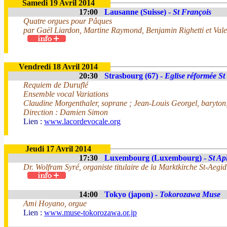
Samedi 19 Avril 2014
17:00
Lausanne (Suisse) -
St François
Quatre orgues pour Pâques
par Gaël Liardon, Martine Raymond, Benjamin Righetti et Valen
Vendredi 18 Avril 2014
20:30
Strasbourg (67) -
Eglise réformée St
Requiem de Duruflé
Ensemble vocal Variations
Claudine Morgenthaler, soprane ; Jean-Louis Georgel, baryto
Direction : Damien Simon
Lien :
www.lacordevocale.org
Jeudi 17 Avril 2014
17:30
Luxembourg (Luxembourg) -
St Ap
Dr. Wolfram Syré, organiste titulaire de la Marktkirche St-Aegi
14:00
Tokyo (japon) -
Tokorozawa Muse
Ami Hoyano, orgue
Lien :
www.muse-tokorozawa.or.jp