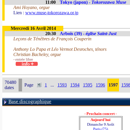
11:00
Tokyo (japon) -
Tokorozawa Muse
Ami Hoyano, orgue
Lien :
www.muse-tokorozawa.or.jp
Mercredi 16 Avril 2014
20:30
Arbois (39) -
église Saint-Just
Leçons de Ténèbres de François Couperin
Anthony Lo Papa et Léo Vermot Desroches, ténors
Christian Bacheley, orgue
- entrée libre
70480
Page
1
...
1593
1594
1595
1596
1597
159
dates
Base discographique
- Prochain concert -
Aujourd'hui
Dimanche 9 Août
Paris (75)