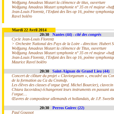
Wolfgang Amadeus Mozart la clémence de titus, ouverture
Wolfgang Amadeus Mozart symphonie n° 35 en ré majeur «haff
Jean-Louis Florentz, l’Enfant des îles op 16, poème symphoni
Ravel boléro
Mardi 22 Avril 2014
20:30
Nantes (44) -
cité des congrès
Cycle Jean-Louis Florentz
> Orchestre National des Pays de la Loire - direction: Hubert 
Wolfgang Amadeus Mozart la clémence de Titus, ouverture
Wolfgang Amadeus Mozart symphonie n° 35 en ré majeur «haff
Jean-Louis Florentz, l’Enfant des îles op 16, poème symphoniq
Maurice Ravel boléro
20:30
Saint-Aignan de Grand Lieu (44)
Concert de clôture du projet « Claviorganum », encadré au Con
de la formation au Ca du Cnsmdp.
Les élèves des classes d’orgue (prof. Michel Bourcier), clavecin
Chiara Iacovidou) échangeront leurs instruments en passant au 
l’orgue…
Œuvres de compositeur allemands et hollandais, de J.P. Sweelin
20:30
Perros Guirec (22)
Paul Goussot