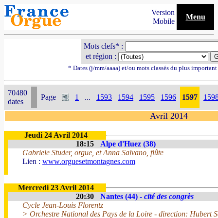
Version
Menu
Mobile
Mots clefs* :
et région :
* Dates (j/mm/aaaa) et/ou mots classés du plus importan
70480
Page
1
...
1593
1594
1595
1596
1597
159
dates
Avril 2014
Jeudi 24 Avril 2014
18:15
Alpe d'Huez (38)
Gabriele Studer, orgue, et Anna Salvano, flûte
Lien :
www.orguesetmontagnes.com
Mercredi 23 Avril 2014
20:30
Nantes (44) -
cité des congrès
Cycle Jean-Louis Florentz
> Orchestre National des Pays de la Loire - direction: Hubert 