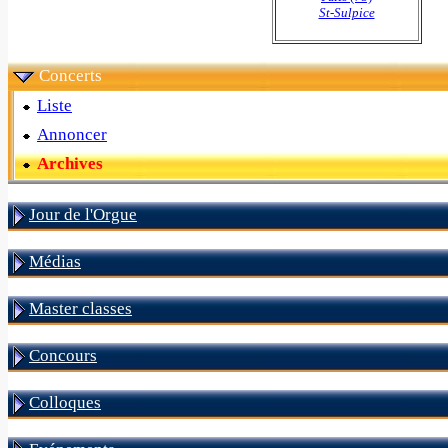
St-Sulpice
Concerts
Liste
Annoncer
Archives
Jour de l'Orgue
Médias
Master classes
Concours
Colloques