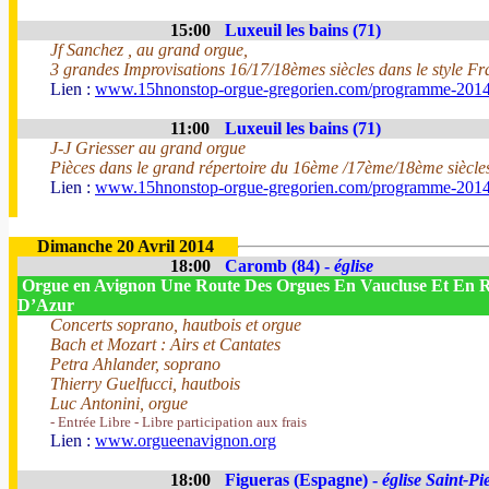
15:00
Luxeuil les bains (71)
Jf Sanchez , au grand orgue,
3 grandes Improvisations 16/17/18èmes siècles dans le style Fr
Lien :
www.15hnonstop-orgue-gregorien.com/programme-201
11:00
Luxeuil les bains (71)
J-J Griesser au grand orgue
Pièces dans le grand répertoire du 16ème /17ème/18ème siècle
Lien :
www.15hnonstop-orgue-gregorien.com/programme-201
Dimanche 20 Avril 2014
18:00
Caromb (84) -
église
Orgue en Avignon Une Route Des Orgues En Vaucluse Et En 
D’Azur
Concerts soprano, hautbois et orgue
Bach et Mozart : Airs et Cantates
Petra Ahlander, soprano
Thierry Guelfucci, hautbois
Luc Antonini, orgue
- Entrée Libre - Libre participation aux frais
Lien :
www.orgueenavignon.org
18:00
Figueras (Espagne) -
église Saint-Pi