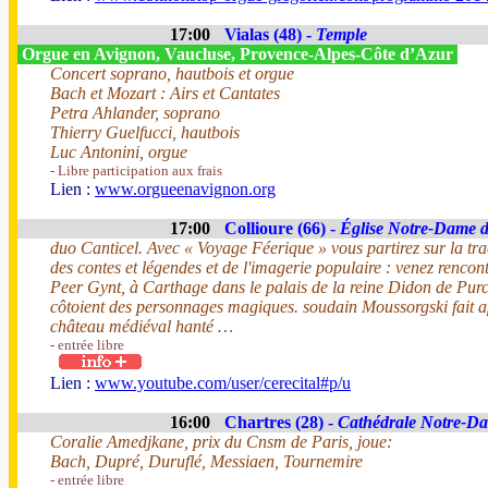
17:00
Vialas (48) -
Temple
Orgue en Avignon, Vaucluse, Provence-Alpes-Côte d’Azur
Concert soprano, hautbois et orgue
Bach et Mozart : Airs et Cantates
Petra Ahlander, soprano
Thierry Guelfucci, hautbois
Luc Antonini, orgue
- Libre participation aux frais
Lien :
www.orgueenavignon.org
17:00
Collioure (66) -
Église Notre-Dame 
duo Canticel. Avec « Voyage Féerique » vous partirez sur la tra
des contes et légendes et de l'imagerie populaire : venez rencont
Peer Gynt, à Carthage dans le palais de la reine Didon de Purce
côtoient des personnages magiques. soudain Moussorgski fait a
château médiéval hanté …
- entrée libre
Lien :
www.youtube.com/user/cerecital#p/u
16:00
Chartres (28) -
Cathédrale Notre-D
Coralie Amedjkane, prix du Cnsm de Paris, joue:
Bach, Dupré, Duruflé, Messiaen, Tournemire
- entrée libre