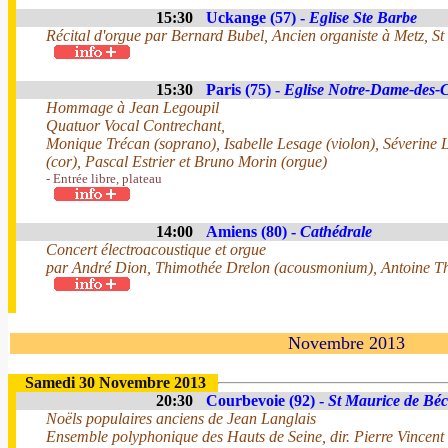
15:30
Uckange (57) -
Eglise Ste Barbe
Récital d'orgue par Bernard Bubel, Ancien organiste à Metz, S
15:30
Paris (75) -
Eglise Notre-Dame-des
Hommage à Jean Legoupil
Quatuor Vocal Contrechant,
Monique Trécan (soprano), Isabelle Lesage (violon), Séverine L
(cor), Pascal Estrier et Bruno Morin (orgue)
- Entrée libre, plateau
14:00
Amiens (80) -
Cathédrale
Concert électroacoustique et orgue
par André Dion, Thimothée Drelon (acousmonium), Antoine Tho
Novembre 2013
Samedi 30 Novembre 2013
20:30
Courbevoie (92) -
St Maurice de Bé
Noëls populaires anciens de Jean Langlais
Ensemble polyphonique des Hauts de Seine, dir. Pierre Vincent