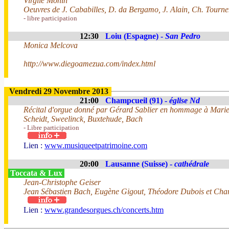
Virgile Monin
Oeuvres de J. Cababilles, D. da Bergamo, J. Alain, Ch. Tournem
- libre participation
12:30
Loiu (Espagne) -
San Pedro
Monica Melcova
http://www.diegoamezua.com/index.html
Vendredi 29 Novembre 2013
21:00
Champcueil (91) -
église Nd
Récital d'orgue donné par Gérard Sablier en hommage à Marie
Scheidt, Sweelinck, Buxtehude, Bach
- Libre participation
Lien :
www.musiqueetpatrimoine.com
20:00
Lausanne (Suisse) -
cathédrale
Toccata & Lux
Jean-Christophe Geiser
Jean Sébastien Bach, Eugène Gigout, Théodore Dubois et Char
Lien :
www.grandesorgues.ch/concerts.htm