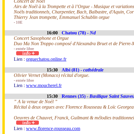
Concert de Noël
Airs de Noël à la Trompette et à l’Orgue - Musique et variatio
Noëls traditionnels, Charpentier, Bach, Balbastre, d'Aquin, Corr
Thierry Jean trompette, Emmanuel Schublin orgue
- 10E
16:00
Chatou (78) -
Nd
Concert Saxophone et Orgue
Duo Ma Non Troppo composé d'Alexandra Bruet et de Pierre-
- entrée libre
Lien :
orguechatou.online.fr
15:30
Albi (81) -
cathédrale
Olivier Vernet (Monaco) récital d'orgue.
- entrée libre
Lien :
www.moucherel.fr
15:30
Rennes (35) -
Basilique Saint Sauve
” A la venue de Noël ”
Récital à deux orgues avec Florence Rousseau & Loïc Georgea
Oeuvres de Chauvet, Franck, Guilmant & mélodies traditionnel
Lien :
www.florence-rousseau.com