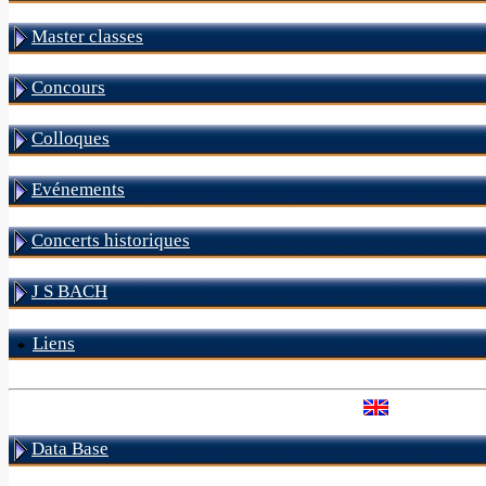
Master classes
Concours
Colloques
Evénements
Concerts historiques
J S BACH
Liens
Data Base