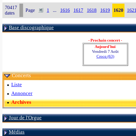
70417
Page
1
...
1616
1617
1618
1619
1620
162
dates
Base discographique
- Prochain concert -
Aujourd'hui
Vendredi 7 Août
Crocq (63)
Concerts
Liste
Annoncer
Archives
Jour de l'Orgue
Médias