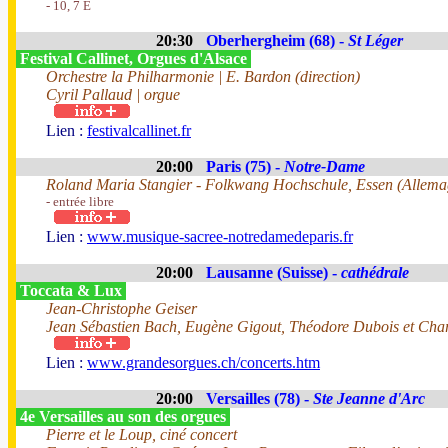
- 10, 7 E
20:30
Oberhergheim (68) -
St Léger
Festival Callinet, Orgues d'Alsace
Orchestre la Philharmonie | E. Bardon (direction)
Cyril Pallaud | orgue
Lien :
festivalcallinet.fr
20:00
Paris (75) -
Notre-Dame
Roland Maria Stangier - Folkwang Hochschule, Essen (Allema
- entrée libre
Lien :
www.musique-sacree-notredamedeparis.fr
20:00
Lausanne (Suisse) -
cathédrale
Toccata & Lux
Jean-Christophe Geiser
Jean Sébastien Bach, Eugène Gigout, Théodore Dubois et Char
Lien :
www.grandesorgues.ch/concerts.htm
20:00
Versailles (78) -
Ste Jeanne d'Arc
4e Versailles au son des orgues
Pierre et le Loup, ciné concert