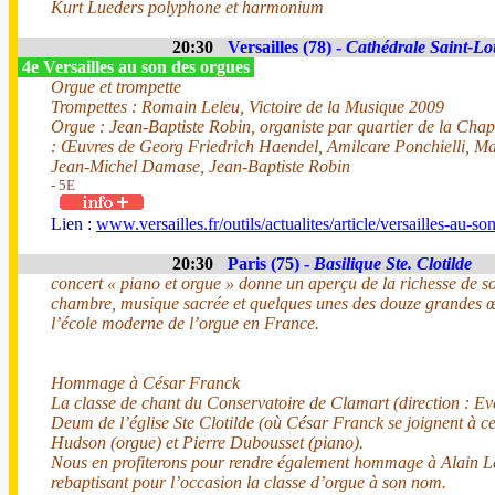
Kurt Lueders polyphone et harmonium
20:30
Versailles (78) -
Cathédrale Saint-Lo
4e Versailles au son des orgues
Orgue et trompette
Trompettes : Romain Leleu, Victoire de la Musique 2009
Orgue : Jean-Baptiste Robin, organiste par quartier de la Cha
: Œuvres de Georg Friedrich Haendel, Amilcare Ponchielli, M
Jean-Michel Damase, Jean-Baptiste Robin
- 5E
Lien :
www.versailles.fr/outils/actualites/article/versailles-au-s
20:30
Paris (75) -
Basilique Ste. Clotilde
concert « piano et orgue » donne un aperçu de la richesse de s
chambre, musique sacrée et quelques unes des douze grandes œ
l’école moderne de l’orgue en France.
Hommage à César Franck
La classe de chant du Conservatoire de Clamart (direction : E
Deum de l’église Ste Clotilde (où César Franck se joignent à c
Hudson (orgue) et Pierre Dubousset (piano).
Nous en profiterons pour rendre également hommage à Alain Lec
rebaptisant pour l’occasion la classe d’orgue à son nom.