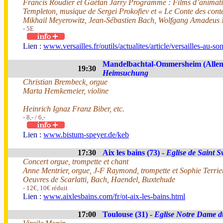
Francis Roudier et Gaétan Jarry Programme : Films d’animation
Templeton, musique de Sergei Prokofiev et « Le Conte des cont
Mikhail Meyerowitz, Jean-Sébastien Bach, Wolfgang Amadeus 
- 5E
Lien :
www.versailles.fr/outils/actualites/article/versailles-au-s
Mandelbachtal-Ommersheim (Alle
19:30
Heimsuchung
Christian Brembeck, orgue
Marta Hemkemeier, violine
Heinrich Ignaz Franz Biber, etc.
- 8,- / 6,-
Lien :
www.bistum-speyer.de/keb
17:30
Aix les bains (73) -
Eglise de Saint 
Concert orgue, trompette et chant
Anne Mentrier, orgue, J-F Raymond, trompette et Sophie Terrie
Oeuvres de Scarlatti, Bach, Haendel, Buxtehude
- 12€, 10€ réduit
Lien :
www.aixlesbains.com/fr/ot-aix-les-bains.html
17:00
Toulouse (31) -
Eglise Notre Dame d