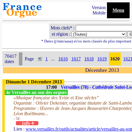
Version
Menu
Mobile
Mots clefs* :
et région :
* Dates (j/mm/aaaa) et/ou mots classés du plus importan
70417
Page
1
...
1616
1617
1618
1619
1620
162
dates
Décembre 2013
Dimanche 1 Décembre 2013
17:00
Versailles (78) -
Cathédrale Saint-Lo
4e Versailles au son des orgues
«Musique française des Xviiie et Xixe siècles”
Organiste : Olivier Dekeister, organiste titulaire de Saint-Lambe
Programme : Œuvres de Jean-Jacques Beauvarlet-Charpentier, 
Léon Boëllmann...
- 5E
Lien :
www.versailles.fr/outils/actualites/article/versailles-au-s