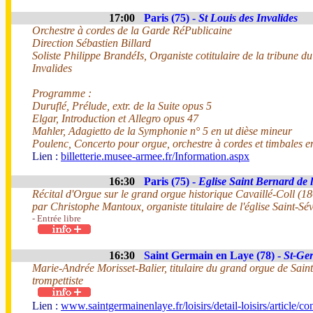
17:00
Paris (75) -
St Louis des Invalides
Orchestre à cordes de la Garde RéPublicaine
Direction Sébastien Billard
Soliste Philippe BrandéIs, Organiste cotitulaire de la tribune 
Invalides
Programme :
Duruflé, Prélude, extr. de la Suite opus 5
Elgar, Introduction et Allegro opus 47
Mahler, Adagietto de la Symphonie n° 5 en ut dièse mineur
Poulenc, Concerto pour orgue, orchestre à cordes et timbales e
Lien :
billetterie.musee-armee.fr/Information.aspx
16:30
Paris (75) -
Eglise Saint Bernard de 
Récital d'Orgue sur le grand orgue historique Cavaillé-Coll (1
par Christophe Mantoux, organiste titulaire de l'église Saint-Sé
- Entrée libre
16:30
Saint Germain en Laye (78) -
St-Ge
Marie-Andrée Morisset-Balier, titulaire du grand orgue de Sain
trompettiste
Lien :
www.saintgermainenlaye.fr/loisirs/detail-loisirs/article/co