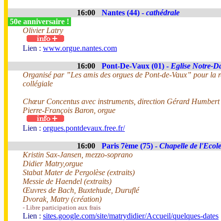
16:00
Nantes (44) -
cathédrale
50e anniversaire !
Olivier Latry
Lien :
www.orgue.nantes.com
16:00
Pont-De-Vaux (01) -
Eglise Notre-
Organisé par ”Les amis des orgues de Pont-de-Vaux” pour la r
collégiale
Chœur Concentus avec instruments, direction Gérard Humbert
Pierre-François Baron, orgue
Lien :
orgues.pontdevaux.free.fr/
16:00
Paris 7ème (75) -
Chapelle de l'Ecole
Kristin Sax-Jansen, mezzo-soprano
Didier Matry,orgue
Stabat Mater de Pergolèse (extraits)
Messie de Haendel (extraits)
Œuvres de Bach, Buxtehude, Duruflé
Dvorak, Matry (création)
- Libre participation aux frais
Lien :
sites.google.com/site/matrydidier/Accueil/quelques-dates