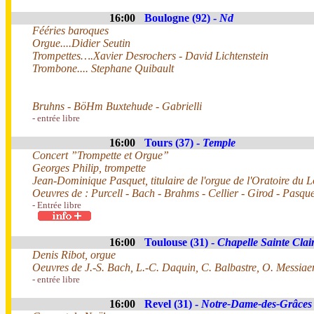
16:00
Boulogne (92) -
Nd
Fééries baroques
Orgue....Didier Seutin
Trompettes….Xavier Desrochers - David Lichtenstein
Trombone.... Stephane Quibault
Bruhns - BöHm Buxtehude - Gabrielli
- entrée libre
16:00
Tours (37) -
Temple
Concert ”Trompette et Orgue”
Georges Philip, trompette
Jean-Dominique Pasquet, titulaire de l'orgue de l'Oratoire du L
Oeuvres de : Purcell - Bach - Brahms - Cellier - Girod - Pasque
- Entrée libre
16:00
Toulouse (31) -
Chapelle Sainte Clai
Denis Ribot, orgue
Oeuvres de J.-S. Bach, L.-C. Daquin, C. Balbastre, O. Messiae
- entrée libre
16:00
Revel (31) -
Notre-Dame-des-Grâces