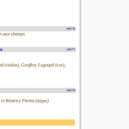
(48576)
tin aux champs
ps
(48577)
l (violon), Geoffroy Legoupil (cor),
(48578)
t Béatrice Piertot (orgue)