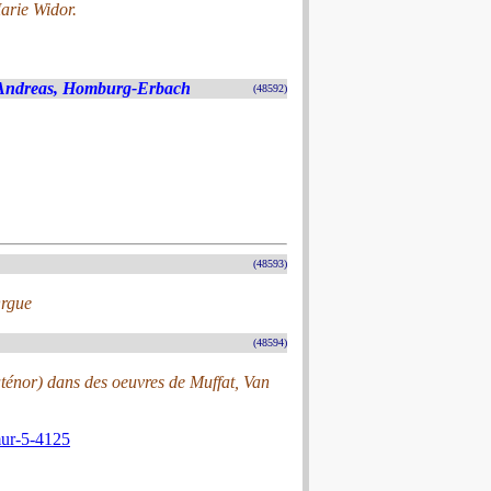
arie Widor.
. Andreas, Homburg-Erbach
(48592)
(48593)
Orgue
(48594)
ténor) dans des oeuvres de Muffat, Van
mur-5-4125