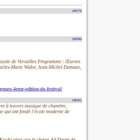
(48579)
(48580)
 Royale de Versailles Programme : Œuvres
harles-Marie Widor, Jean-Michel Damase,
-orgues-4eme-edition-du-festival/
(48581)
vre à travers musique de chambre,
e qui ont fondé l’école moderne de
e Koch) ainsi que le chœur Ad Deum de