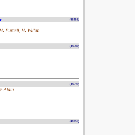
r
(48588)
H. Purcell, H. Willan
(48589)
(48590)
e Alain
(48591)