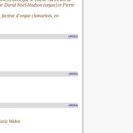
 par David Noël-Hudson (orgue) et Pierre
 facteur d’orgue clamartois, en
(48582)
(48583)
(48584)
arie Widor.