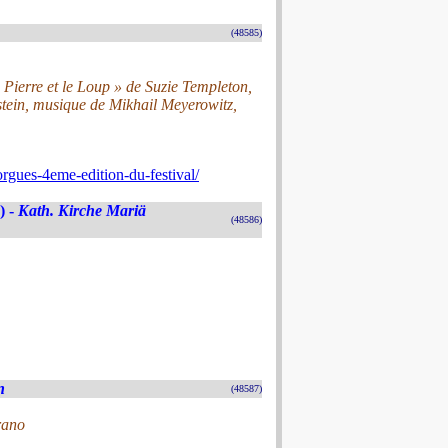
(48585)
Pierre et le Loup » de Suzie Templeton,
stein, musique de Mikhail Meyerowitz,
-orgues-4eme-edition-du-festival/
) -
Kath. Kirche Mariä
(48586)
n
(48587)
rano