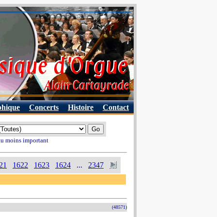
phique
Concerts
Histoire
Contact
 au moins important
21
1622
1623
1624
...
2347
(48571)