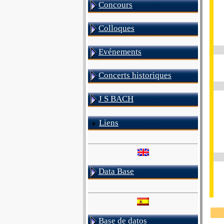
Concours
Colloques
Evénements
Concerts historiques
J S BACH
Liens
Data Base
Base de datos