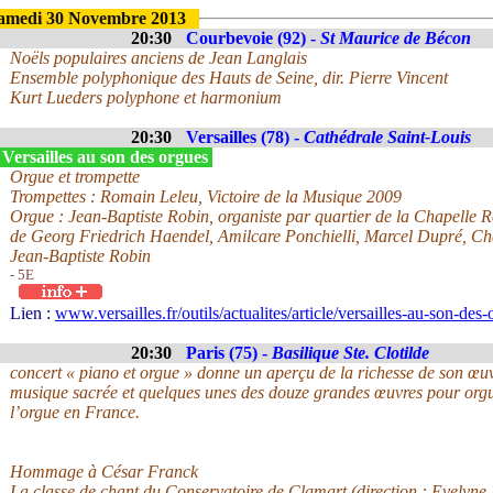
amedi 30 Novembre 2013
20:30
Courbevoie (92) -
St Maurice de Bécon
Noëls populaires anciens de Jean Langlais
Ensemble polyphonique des Hauts de Seine, dir. Pierre Vincent
Kurt Lueders polyphone et harmonium
20:30
Versailles (78) -
Cathédrale Saint-Louis
Versailles au son des orgues
Orgue et trompette
Trompettes : Romain Leleu, Victoire de la Musique 2009
Orgue : Jean-Baptiste Robin, organiste par quartier de la Chapelle
de Georg Friedrich Haendel, Amilcare Ponchielli, Marcel Dupré, C
Jean-Baptiste Robin
- 5E
Lien :
www.versailles.fr/outils/actualites/article/versailles-au-son-des
20:30
Paris (75) -
Basilique Ste. Clotilde
concert « piano et orgue » donne un aperçu de la richesse de son œu
musique sacrée et quelques unes des douze grandes œuvres pour orgu
l’orgue en France.
Hommage à César Franck
La classe de chant du Conservatoire de Clamart (direction : Evelyn