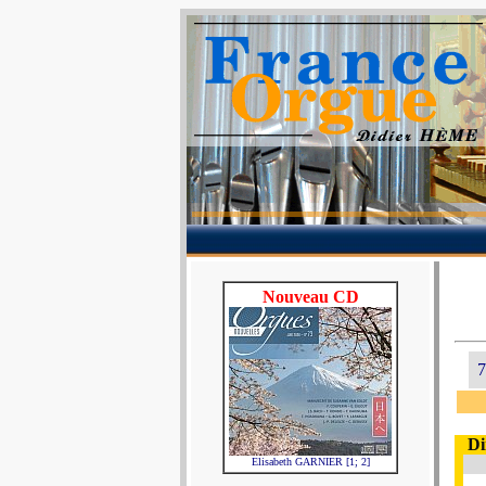
Nouveau CD
7
Di
Elisabeth GARNIER [1; 2]