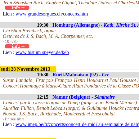
Jean Sébastien Bach, Eugène Gigout, Théodore Dubois et Charles-M
Lien :
www.grandesorgues.ch/concerts.htm
19:30
Homburg (Allemagne) -
Kath. Kirche St
Christian Brembeck, orgue
Oeuvres de J. S. Bach, M. A. Charpentier, etc.
- 10,- /8,-
Lien :
www.bistum-speyer.de/keb
Jeudi 28 Novembre 2013
19:30
Rueil-Malmaison (92) -
Crr
Susan Landale , François François-Henri Houbart et Paul Goussot !
Concert Hommage à Marie-Claire Alain Fondatrice de la Classe d'
12:15
Namur (Belgique) -
Séminaire
Concert par la classe d'orgue de l'Imep (professeur: Benoît Mernier)
Aurélien Fillion, Benoit Lebeau (orgue) & Guillaume Houcke (contra
Noordt, J.S. Bach, Buxtehude, Monteverdi et Frescobaldi
- Entrée libre
Lien :
www.imep.be/fr/concerts/concert-de-midi-au-seminaire-de-na