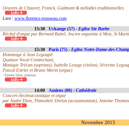
Oeuvres de Chauvet, Franck, Guilmant & mélodies traditionnelles.
Lien :
www.florence-rousseau.com
15:30
Uckange (57) -
Eglise Ste Barbe
Récital d'orgue par Bernard Bubel, Ancien organiste à Metz, St Mar
15:30
Paris (75) -
Eglise Notre-Dame-des-Cham
Hommage à Jean Legoupil
Quatuor Vocal Contrechant,
Monique Trécan (soprano), Isabelle Lesage (violon), Séverine Legoupi
Pascal Estrier et Bruno Morin (orgue)
- Entrée libre, plateau
14:00
Amiens (80) -
Cathédrale
Concert électroacoustique et orgue
par André Dion, Thimothée Drelon (acousmonium), Antoine Thomas e
Novembre 2013