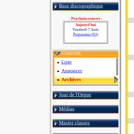
Base discographique
- Prochain concert -
Aujourd'hui
Vendredi 7 Août
Pontaumur (63)
Concerts
Liste
Annoncer
Archives
Jour de l'Orgue
Médias
Master classes