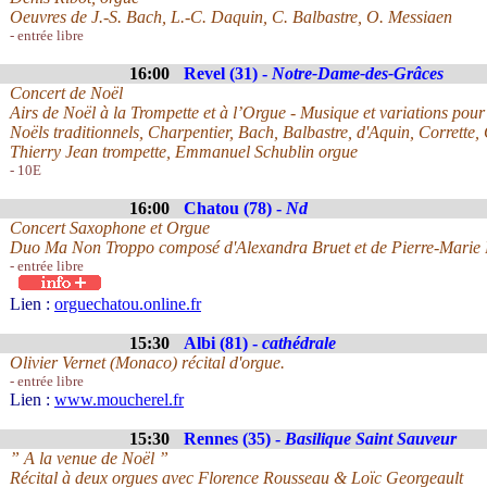
Oeuvres de J.-S. Bach, L.-C. Daquin, C. Balbastre, O. Messiaen
- entrée libre
16:00
Revel (31) -
Notre-Dame-des-Grâces
Concert de Noël
Airs de Noël à la Trompette et à l’Orgue - Musique et variations pou
Noëls traditionnels, Charpentier, Bach, Balbastre, d'Aquin, Corrette, 
Thierry Jean trompette, Emmanuel Schublin orgue
- 10E
16:00
Chatou (78) -
Nd
Concert Saxophone et Orgue
Duo Ma Non Troppo composé d'Alexandra Bruet et de Pierre-Marie
- entrée libre
Lien :
orguechatou.online.fr
15:30
Albi (81) -
cathédrale
Olivier Vernet (Monaco) récital d'orgue.
- entrée libre
Lien :
www.moucherel.fr
15:30
Rennes (35) -
Basilique Saint Sauveur
” A la venue de Noël ”
Récital à deux orgues avec Florence Rousseau & Loïc Georgeault