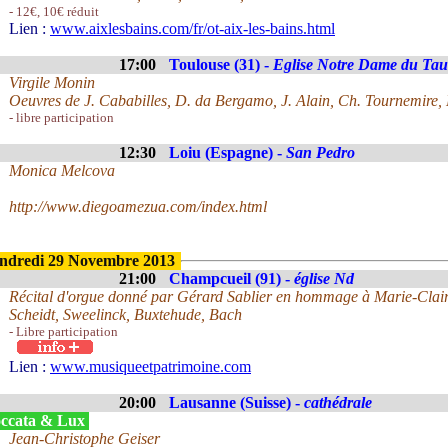
- 12€, 10€ réduit
Lien :
www.aixlesbains.com/fr/ot-aix-les-bains.html
17:00
Toulouse (31) -
Eglise Notre Dame du Tau
Virgile Monin
Oeuvres de J. Cababilles, D. da Bergamo, J. Alain, Ch. Tournemire, 
- libre participation
12:30
Loiu (Espagne) -
San Pedro
Monica Melcova
http://www.diegoamezua.com/index.html
ndredi 29 Novembre 2013
21:00
Champcueil (91) -
église Nd
Récital d'orgue donné par Gérard Sablier en hommage à Marie-Clair
Scheidt, Sweelinck, Buxtehude, Bach
- Libre participation
Lien :
www.musiqueetpatrimoine.com
20:00
Lausanne (Suisse) -
cathédrale
ccata & Lux
Jean-Christophe Geiser