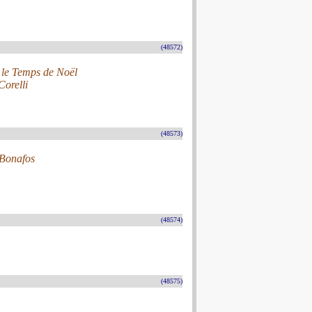
(48572)
r le Temps de Noël
Corelli
(48573)
 Bonafos
(48574)
(48575)