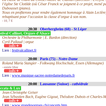
l’église Ste Clotilde (où César Franck se joignent à ce projet, mené
Dubousset (piano).
Nous en profiterons pour rendre également hommage à Alain Leclère,
rebaptisant pour l’occasion la classe d’orgue à son nom.
- 10, 7 E
20:30
Oberhergheim (68) -
St Léger
tival Callinet, Orgues d'Alsace
Orchestre la Philharmonie | E. Bardon (direction)
Cyril Pallaud | orgue
Lien :
festivalcallinet.fr
20:00
Paris (75) -
Notre-Dame
Roland Maria Stangier - Folkwang Hochschule, Essen (Allemagne)
- entrée libre
Lien :
www.musique-sacree-notredamedeparis.fr
20:00
Lausanne (Suisse) -
cathédrale
ccata & Lux
Jean-Christophe Geiser
Jean Sébastien Bach, Eugène Gigout, Théodore Dubois et Charles-M
Lien :
www.grandesorgues.ch/concerts.htm