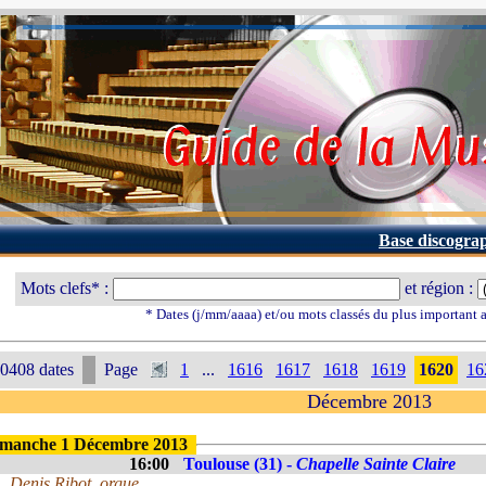
Base discogra
Mots clefs* :
et région :
* Dates (j/mm/aaaa) et/ou mots classés du plus important
0408 dates
Page
1
...
1616
1617
1618
1619
1620
16
Décembre 2013
manche 1 Décembre 2013
16:00
Toulouse (31) -
Chapelle Sainte Claire
Denis Ribot, orgue