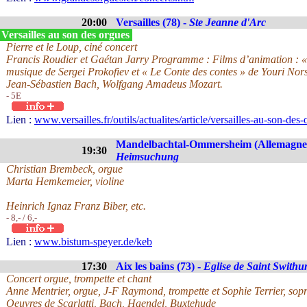
20:00
Versailles (78) -
Ste Jeanne d'Arc
Versailles au son des orgues
Pierre et le Loup, ciné concert
Francis Roudier et Gaétan Jarry Programme : Films d’animation : « 
musique de Sergei Prokofiev et « Le Conte des contes » de Youri Nor
Jean-Sébastien Bach, Wolfgang Amadeus Mozart.
- 5E
Lien :
www.versailles.fr/outils/actualites/article/versailles-au-son-des
Mandelbachtal-Ommersheim (Allemagne
19:30
Heimsuchung
Christian Brembeck, orgue
Marta Hemkemeier, violine
Heinrich Ignaz Franz Biber, etc.
- 8,- / 6,-
Lien :
www.bistum-speyer.de/keb
17:30
Aix les bains (73) -
Eglise de Saint Swithu
Concert orgue, trompette et chant
Anne Mentrier, orgue, J-F Raymond, trompette et Sophie Terrier, sop
Oeuvres de Scarlatti, Bach, Haendel, Buxtehude