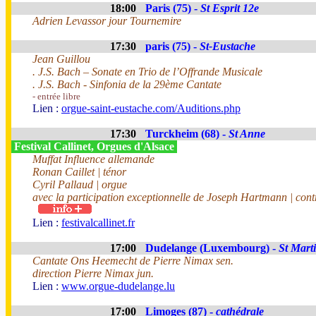
18:00
Paris (75) -
St Esprit 12e
Adrien Levassor jour Tournemire
17:30
paris (75) -
St-Eustache
Jean Guillou
. J.S. Bach – Sonate en Trio de l’Offrande Musicale
. J.S. Bach - Sinfonia de la 29ème Cantate
- entrée libre
Lien :
orgue-saint-eustache.com/Auditions.php
17:30
Turckheim (68) -
St Anne
Festival Callinet, Orgues d'Alsace
Muffat Influence allemande
Ronan Caillet | ténor
Cyril Pallaud | orgue
avec la participation exceptionnelle de Joseph Hartmann | cont
Lien :
festivalcallinet.fr
17:00
Dudelange (Luxembourg) -
St Mart
Cantate Ons Heemecht de Pierre Nimax sen.
direction Pierre Nimax jun.
Lien :
www.orgue-dudelange.lu
17:00
Limoges (87) -
cathédrale