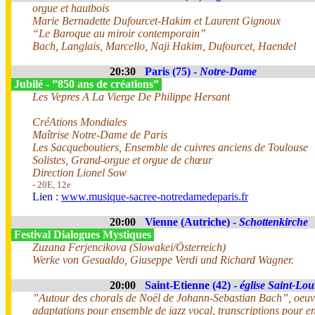
orgue et hautbois
Marie Bernadette Dufourcet-Hakim et Laurent Gignoux
“Le Baroque au miroir contemporain”
Bach, Langlais, Marcello, Naji Hakim, Dufourcet, Haendel
20:30
Paris (75) -
Notre-Dame
Jubilé - ”850 ans de créations”
Les Vepres A La Vierge De Philippe Hersant
CréAtions Mondiales
Maîtrise Notre-Dame de Paris
Les Sacqueboutiers, Ensemble de cuivres anciens de Toulouse
Solistes, Grand-orgue et orgue de chœur
Direction Lionel Sow
- 20E, 12e
Lien :
www.musique-sacree-notredamedeparis.fr
20:00
Vienne (Autriche) -
Schottenkirche
Festival Dialogues Mystiques
Zuzana Ferjencikova (Slowakei/Österreich)
Werke von Gesualdo, Giuseppe Verdi und Richard Wagner.
20:00
Saint-Etienne (42) -
église Saint-Lou
”Autour des chorals de Noël de Johann-Sebastian Bach”, oeuvr
adaptations pour ensemble de jazz vocal, transcriptions pour 