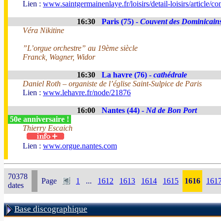
Lien :
www.saintgermainenlaye.fr/loisirs/detail-loisirs/article/co
16:30
Paris (75) -
Couvent des Dominicain
Véra Nikitine
”L’orgue orchestre” au 19ème siècle
Franck, Wagner, Widor
16:30
La havre (76) -
cathédrale
Daniel Roth – organiste de l’église Saint-Sulpice de Paris
Lien :
www.lehavre.fr/node/21876
16:00
Nantes (44) -
Nd de Bon Port
50e anniversaire !
Thierry Escaich
Lien :
www.orgue.nantes.com
70378
Page
1
...
1612
1613
1614
1615
1616
161
dates
Base discographique