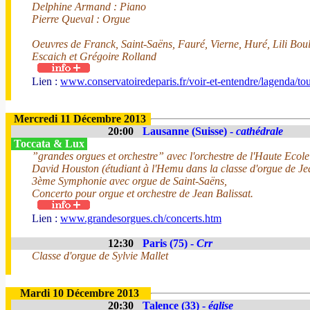
Delphine Armand : Piano
Pierre Queval : Orgue
Oeuvres de Franck, Saint-Saëns, Fauré, Vierne, Huré, Lili Bou
Escaich et Grégoire Rolland
Lien :
www.conservatoiredeparis.fr/voir-et-entendre/lagenda/tout
Mercredi 11 Décembre 2013
20:00
Lausanne (Suisse) -
cathédrale
Toccata & Lux
”grandes orgues et orchestre” avec l'orchestre de l'Haute Eco
David Houston (étudiant à l'Hemu dans la classe d'orgue de J
3ème Symphonie avec orgue de Saint-Saëns,
Concerto pour orgue et orchestre de Jean Balissat.
Lien :
www.grandesorgues.ch/concerts.htm
12:30
Paris (75) -
Crr
Classe d'orgue de Sylvie Mallet
Mardi 10 Décembre 2013
20:30
Talence (33) -
église