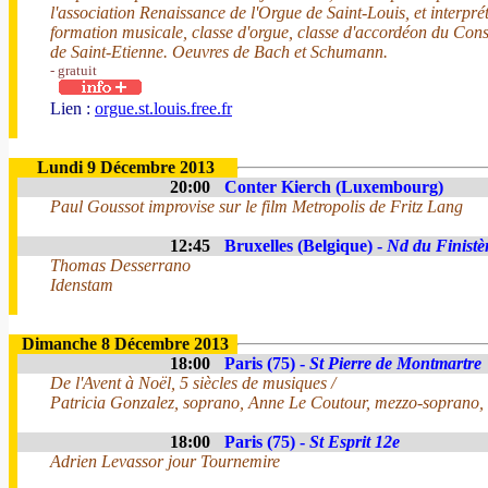
l'association Renaissance de l'Orgue de Saint-Louis, et interprété
formation musicale, classe d'orgue, classe d'accordéon du Co
de Saint-Etienne. Oeuvres de Bach et Schumann.
- gratuit
Lien :
orgue.st.louis.free.fr
Lundi 9 Décembre 2013
20:00
Conter Kierch (Luxembourg)
Paul Goussot improvise sur le film Metropolis de Fritz Lang
12:45
Bruxelles (Belgique) -
Nd du Finistè
Thomas Desserrano
Idenstam
Dimanche 8 Décembre 2013
18:00
Paris (75) -
St Pierre de Montmartre
De l'Avent à Noël, 5 siècles de musiques /
Patricia Gonzalez, soprano, Anne Le Coutour, mezzo-soprano,
18:00
Paris (75) -
St Esprit 12e
Adrien Levassor jour Tournemire