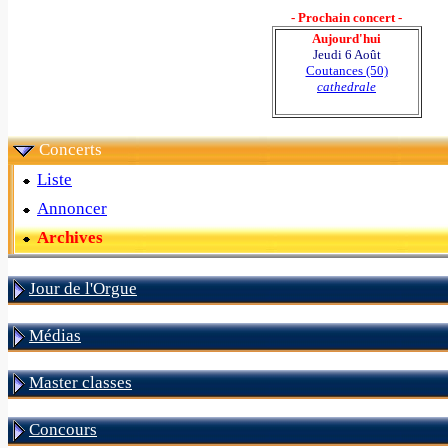
- Prochain concert -
Aujourd'hui
Jeudi 6 Août
Coutances (50)
cathedrale
Concerts
Liste
Annoncer
Archives
Jour de l'Orgue
Médias
Master classes
Concours