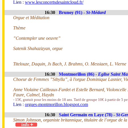
Lien :
www.lesconcertsdesaintcloud.fr/
16:30
Brunoy (91) -
St-Médard
Orgue et Méditation
Thème
”Contempler une oeuvre”
Satenik Shahazizyan, orgue
Titelouze, Daquin, Js Bach, J. Brahms, O. Messiaen, L. Vierne
16:30
Montmorillon (86) -
Eglise Saint Mar
Choeur de Femmes ”Sibylla”, à l'orgue Dominique Lasnier, Vio
Anne Violaine Cailleaux-Fardet et Estelle Bernard, Violoncelle 
Faure, Calmel, Haydn
- 15€, gratuit pour les moins de 18 ans. Tarif de groupe 10€ à partir de 5 p
Lien :
orgues-montmorillon.blogspot.com
16:30
Saint Germain en Laye (78) -
St-Ge
Simon Johnson, organiste britannique, titulaire de l’orgue de l