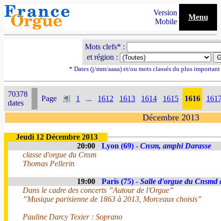
Version
Menu
Mobile
Mots clefs* :
et région :
* Dates (j/mm/aaaa) et/ou mots classés du plus importan
70378
Page
1
...
1612
1613
1614
1615
1616
161
dates
Décembre 2013
Jeudi 12 Décembre 2013
20:00
Lyon (69) -
Cnsm, amphi Darasse
classe d'orgue du Cnsm
Thomas Pellerin
19:00
Paris (75) -
Salle d'orgue du Cnsmd 
Dans le cadre des concerts ”Autour de l'Orgue”
”Musique parisienne de 1863 à 2013, Morceaux choisis”
Pauline Darcy Texier : Soprano