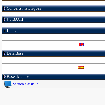
Concerts historiques
J S BACH
Liens
Data Base
Base de datos
Version classique