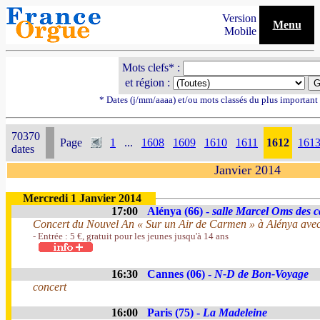
Version
Menu
Mobile
Mots clefs* :
et région :
* Dates (j/mm/aaaa) et/ou mots classés du plus importan
70370
Page
1
...
1608
1609
1610
1611
1612
161
dates
Janvier 2014
Mercredi 1 Janvier 2014
17:00
Alénya (66) -
salle Marcel Oms des c
Concert du Nouvel An « Sur un Air de Carmen » à Alénya avec
- Entrée : 5 €, gratuit pour les jeunes jusqu'à 14 ans
16:30
Cannes (06) -
N-D de Bon-Voyage
concert
16:00
Paris (75) -
La Madeleine