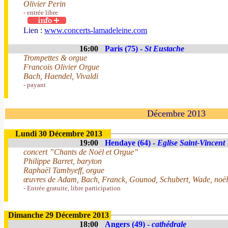
Olivier Perin
- entrée libre
Lien :
www.concerts-lamadeleine.com
16:00
Paris (75) -
St Eustache
Trompettes & orgue
Francois Olivier Orgue
Bach, Haendel, Vivaldi
- payant
Décembre 2013
Lundi 30 Décembre 2013
19:00
Hendaye (64) -
Eglise Saint-Vincent
concert ”Chants de Noël et Orgue”
Philippe Barret, baryton
Raphaël Tambyeff, orgue
œuvres de Adam, Bach, Franck, Gounod, Schubert, Wade, noëls 
- Entrée gratuite, libre participation
Dimanche 29 Décembre 2013
18:00
Angers (49) -
cathédrale