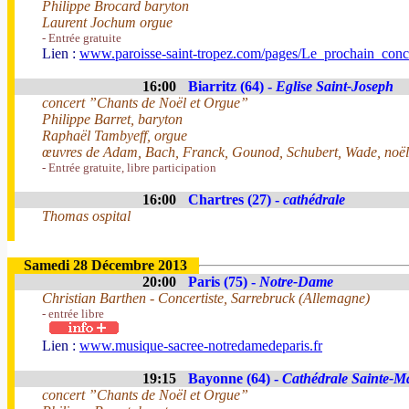
Philippe Brocard baryton
Laurent Jochum orgue
- Entrée gratuite
Lien :
www.paroisse-saint-tropez.com/pages/Le_prochain_con
16:00
Biarritz (64) -
Eglise Saint-Joseph
concert ”Chants de Noël et Orgue”
Philippe Barret, baryton
Raphaël Tambyeff, orgue
œuvres de Adam, Bach, Franck, Gounod, Schubert, Wade, noëls 
- Entrée gratuite, libre participation
16:00
Chartres (27) -
cathédrale
Thomas ospital
Samedi 28 Décembre 2013
20:00
Paris (75) -
Notre-Dame
Christian Barthen - Concertiste, Sarrebruck (Allemagne)
- entrée libre
Lien :
www.musique-sacree-notredamedeparis.fr
19:15
Bayonne (64) -
Cathédrale Sainte-M
concert ”Chants de Noël et Orgue”