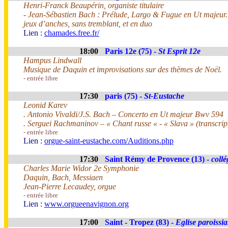
Henri-Franck Beaupérin, organiste titulaire
- Jean-Sébastien Bach : Prélude, Largo & Fugue en Ut majeur.
jeux d’anches, sans tremblant, et en duo
Lien :
chamades.free.fr/
18:00
Paris 12e (75) -
St Esprit 12e
Hampus Lindwall
Musique de Daquin et improvisations sur des thèmes de Noël.
- entrée libre
17:30
paris (75) -
St-Eustache
Leonid Karev
. Antonio Vivaldi/J.S. Bach – Concerto en Ut majeur Bwv 594
. Serguei Rachmaninov – « Chant russe « - « Slava » (transcrip
- entrée libre
Lien :
orgue-saint-eustache.com/Auditions.php
17:30
Saint Rémy de Provence (13) -
collé
Charles Marie Widor 2e Symphonie
Daquin, Bach, Messiaen
Jean-Pierre Lecaudey, orgue
- entrée libre
Lien :
www.orgueenavignon.org
17:00
Saint - Tropez (83) -
Eglise paroissia