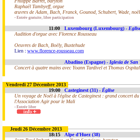
Philippe Barret, baryton
Raphaël Tambyeff, orgue
œuvres de Adam, Bach, Franck, Gounod, Schubert, Wade, noëls 
- Entrée gratuite, libre participation
11:00
Luxembourg (Luxembourg) -
Eglis
Audition d'orgue avec Florence Rousseau
Oeuvres de Bach, Boëly, Buxtehude
Lien :
www.florence-rousseau.com
Abadino (Espagne) -
Iglesia de San
Concert à quatre mains avec Yoann Tardivel et Thomas Ospital
Vendredi 27 Décembre 2013
19:00
Casteginest (31) -
Église
Un voyage de Noël à l'église de Casteginest : grand concert du
l'Association Agir pour le Mali
- Entrée libre
Jeudi 26 Décembre 2013
18:15
Alpe d'Huez (38)