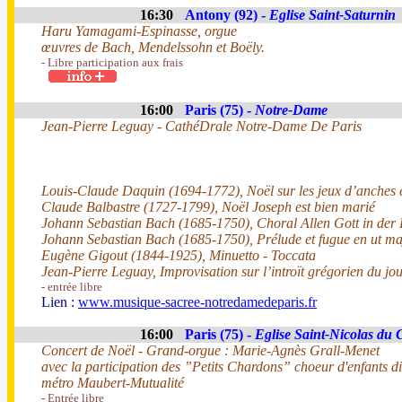
16:30
Antony (92) -
Eglise Saint-Saturnin
Haru Yamagami-Espinasse, orgue
œuvres de Bach, Mendelssohn et Boëly.
- Libre participation aux frais
16:00
Paris (75) -
Notre-Dame
Jean-Pierre Leguay - CathéDrale Notre-Dame De Paris
Louis-Claude Daquin (1694-1772), Noël sur les jeux d’anches 
Claude Balbastre (1727-1799), Noël Joseph est bien marié
Johann Sebastian Bach (1685-1750), Choral Allen Gott in der
Johann Sebastian Bach (1685-1750), Prélude et fugue en ut m
Eugène Gigout (1844-1925), Minuetto - Toccata
Jean-Pierre Leguay, Improvisation sur l’introït grégorien du jo
- entrée libre
Lien :
www.musique-sacree-notredamedeparis.fr
16:00
Paris (75) -
Eglise Saint-Nicolas du
Concert de Noël - Grand-orgue : Marie-Agnès Grall-Menet
avec la participation des ”Petits Chardons” choeur d'enfants d
métro Maubert-Mutualité
- Entrée libre