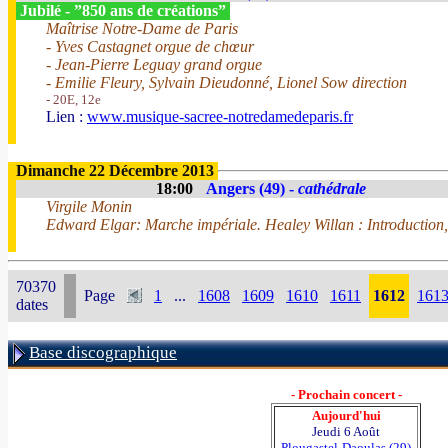
Jubilé - ”850 ans de créations”
Maîtrise Notre-Dame de Paris
- Yves Castagnet orgue de chœur
- Jean-Pierre Leguay grand orgue
- Emilie Fleury, Sylvain Dieudonné, Lionel Sow direction
- 20E, 12e
Lien :
www.musique-sacree-notredamedeparis.fr
Dimanche 22 Décembre 2013
18:00
Angers (49) -
cathédrale
Virgile Monin
Edward Elgar: Marche impériale. Healey Willan : Introduction
70370
Page
1
...
1608
1609
1610
1611
1612
161
dates
Base discographique
- Prochain concert -
Aujourd'hui
Jeudi 6 Août
Plougastel-Daoulas (29)