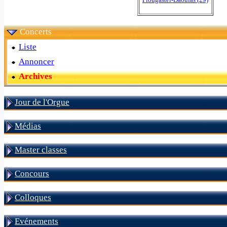
Concerts
Liste
Annoncer
Archives
Jour de l'Orgue
Médias
Master classes
Concours
Colloques
Evénements