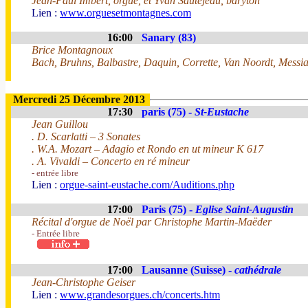
Jean-Paul Imbert, orgue, et Yvan Sautejeau, baryton
Lien :
www.orguesetmontagnes.com
16:00
Sanary (83)
Brice Montagnoux
Bach, Bruhns, Balbastre, Daquin, Corrette, Van Noordt, Messia
Mercredi 25 Décembre 2013
17:30
paris (75) -
St-Eustache
Jean Guillou
. D. Scarlatti – 3 Sonates
. W.A. Mozart – Adagio et Rondo en ut mineur K 617
. A. Vivaldi – Concerto en ré mineur
- entrée libre
Lien :
orgue-saint-eustache.com/Auditions.php
17:00
Paris (75) -
Eglise Saint-Augustin
Récital d'orgue de Noël par Christophe Martin-Maëder
- Entrée libre
17:00
Lausanne (Suisse) -
cathédrale
Jean-Christophe Geiser
Lien :
www.grandesorgues.ch/concerts.htm