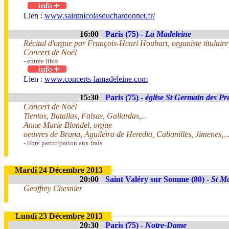
Lien :
www.saintnicolasduchardonnet.fr/
16:00
Paris (75) -
La Madeleine
Récital d'orgue par François-Henri Houbart, organiste titulai
Concert de Noël
- entrée libre
Lien :
www.concerts-lamadeleine.com
15:30
Paris (75) -
église St Germain des Pr
Concert de Noël
Tientos, Batallas, Falsas, Gallardas,...
Anne-Marie Blondel, orgue
oeuvres de Bruna, Aguileira de Heredia, Cabanilles, Jimenes,..
- libre participation aux frais
Mardi 24 Décembre 2013
20:00
Saint Valéry sur Somme (80) -
St Ma
Geoffrey Chesnier
Lundi 23 Décembre 2013
20:30
Paris (75) -
Notre-Dame