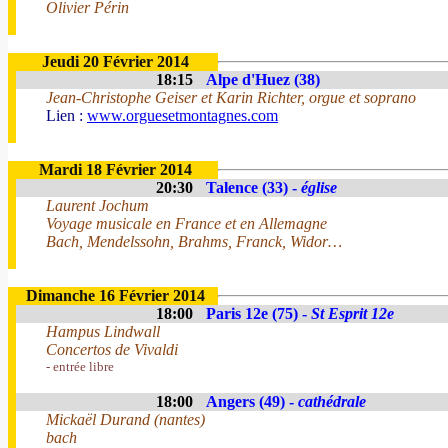
Olivier Périn
Jeudi 20 Février 2014
18:15
Alpe d'Huez (38)
Jean-Christophe Geiser et Karin Richter, orgue et soprano
Lien :
www.orguesetmontagnes.com
Mardi 18 Février 2014
20:30
Talence (33) -
église
Laurent Jochum
Voyage musicale en France et en Allemagne
Bach, Mendelssohn, Brahms, Franck, Widor…
Dimanche 16 Février 2014
18:00
Paris 12e (75) -
St Esprit 12e
Hampus Lindwall
Concertos de Vivaldi
- entrée libre
18:00
Angers (49) -
cathédrale
Mickaël Durand (nantes)
bach