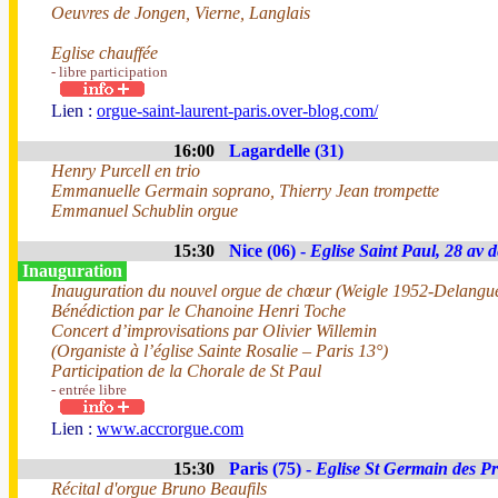
Oeuvres de Jongen, Vierne, Langlais
Eglise chauffée
- libre participation
Lien :
orgue-saint-laurent-paris.over-blog.com/
16:00
Lagardelle (31)
Henry Purcell en trio
Emmanuelle Germain soprano, Thierry Jean trompette
Emmanuel Schublin orgue
15:30
Nice (06) -
Eglise Saint Paul, 28 av d
Inauguration
Inauguration du nouvel orgue de chœur (Weigle 1952-Delangu
Bénédiction par le Chanoine Henri Toche
Concert d’improvisations par Olivier Willemin
(Organiste à l’église Sainte Rosalie – Paris 13°)
Participation de la Chorale de St Paul
- entrée libre
Lien :
www.accrorgue.com
15:30
Paris (75) -
Eglise St Germain des Pr
Récital d'orgue Bruno Beaufils