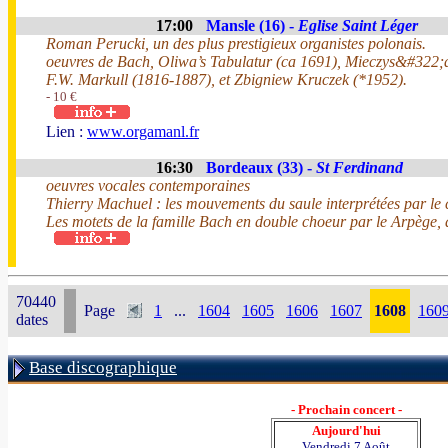
17:00
Mansle (16) -
Eglise Saint Léger
Roman Perucki, un des plus prestigieux organistes polonais.
oeuvres de Bach, Oliwa’s Tabulatur (ca 1691), Mieczys&#322
F.W. Markull (1816-1887), et Zbigniew Kruczek (*1952).
- 10 €
Lien :
www.orgamanl.fr
16:30
Bordeaux (33) -
St Ferdinand
oeuvres vocales contemporaines
Thierry Machuel : les mouvements du saule interprétées par le
Les motets de la famille Bach en double choeur par le Arpège, 
70440
Page
1
...
1604
1605
1606
1607
1608
160
dates
Base discographique
- Prochain concert -
Aujourd'hui
Vendredi 7 Août