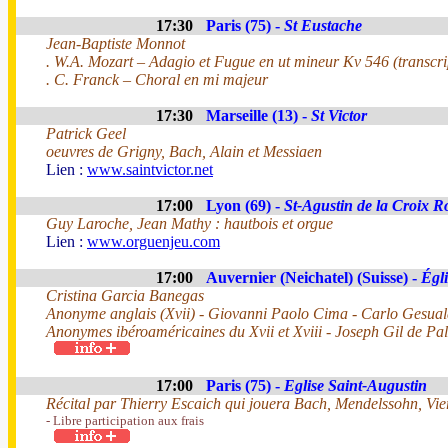
17:30
Paris (75) -
St Eustache
Jean-Baptiste Monnot
. W.A. Mozart – Adagio et Fugue en ut mineur Kv 546 (transcrip
. C. Franck – Choral en mi majeur
17:30
Marseille (13) -
St Victor
Patrick Geel
oeuvres de Grigny, Bach, Alain et Messiaen
Lien :
www.saintvictor.net
17:00
Lyon (69) -
St-Agustin de la Croix R
Guy Laroche, Jean Mathy : hautbois et orgue
Lien :
www.orguenjeu.com
17:00
Auvernier (Neichatel) (Suisse) -
Égli
Cristina Garcia Banegas
Anonyme anglais (Xvii) - Giovanni Paolo Cima - Carlo Gesual
Anonymes ibéroaméricaines du Xvii et Xviii - Joseph Gil de P
17:00
Paris (75) -
Eglise Saint-Augustin
Récital par Thierry Escaich qui jouera Bach, Mendelssohn, Vie
- Libre participation aux frais