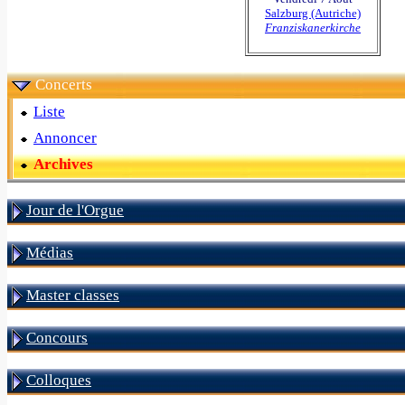
Salzburg (Autriche)
Franziskanerkirche
Concerts
Liste
Annoncer
Archives
Jour de l'Orgue
Médias
Master classes
Concours
Colloques