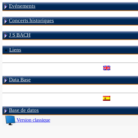
Evénements
Concerts historiques
J S BACH
Liens
Data Base
Base de datos
Version classique