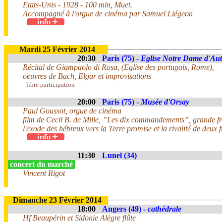
Etats-Unis - 1928 - 100 min, Muet.
Accompagné à l'orgue de cinéma par Samuel Liégeon
Mardi 25 Février 2014
20:30
Paris (75) -
Eglise Notre Dame d'Aut
Récital de Giampaolo di Rosa, (Eglise des portugais, Rome),
oeuvres de Bach, Elgar et improvisations
- libre participation
20:00
Paris (75) -
Musée d'Orsay
Paul Goussot, orgue de cinéma
film de Cecil B. de Mille, ”Les dix commandements”, grande fre
l'exode des hébreux vers la Terre promise et la rivalité de deu
11:30
Lunel (34)
concert du marché
Vincent Rigot
Dimanche 23 Février 2014
18:00
Angers (49) -
cathédrale
Hf Beaupérin et Sidonie Alègre flûte