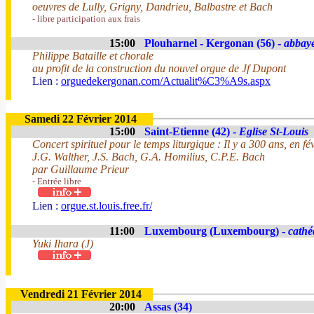
oeuvres de Lully, Grigny, Dandrieu, Balbastre et Bach
- libre participation aux frais
15:00
Plouharnel - Kergonan (56) -
abbay
Philippe Bataille et chorale
au profit de la construction du nouvel orgue de Jf Dupont
Lien :
orguedekergonan.com/Actualit%C3%A9s.aspx
Samedi 22 Février 2014
15:00
Saint-Etienne (42) -
Eglise St-Louis
Concert spirituel pour le temps liturgique : Il y a 300 ans, en 
J.G. Walther, J.S. Bach, G.A. Homilius, C.P.E. Bach
par Guillaume Prieur
- Entrée libre
Lien :
orgue.st.louis.free.fr/
11:00
Luxembourg (Luxembourg) -
cathé
Yuki Ihara (J)
Vendredi 21 Février 2014
20:00
Assas (34)