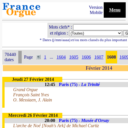
Version
Menu
Mobile
Mots clefs* :
et région :
* Dates (j/mm/aaaa) et/ou mots classés du plus importan
70440
Page
1
...
1604
1605
1606
1607
1608
160
dates
Février 2014
Jeudi 27 Février 2014
12:45
Paris (75) -
La Trinité
Grand Orgue
François Saint Yves
O. Messiaen, J. Alain
Mercredi 26 Février 2014
20:00
Paris (75) -
Musée d'Orsay
L'arche de Noé [Noah's Ark] de Michael Curtiz