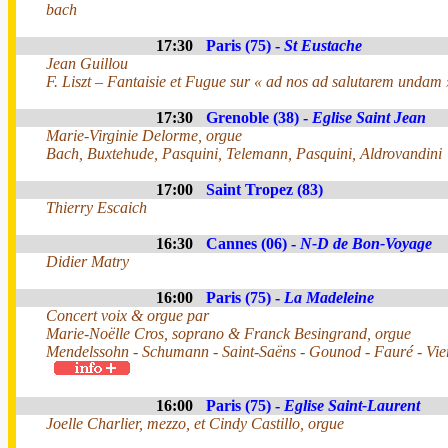
bach
17:30
Paris (75) -
St Eustache
Jean Guillou
F. Liszt – Fantaisie et Fugue sur « ad nos ad salutarem undam 
17:30
Grenoble (38) -
Eglise Saint Jean
Marie-Virginie Delorme, orgue
Bach, Buxtehude, Pasquini, Telemann, Pasquini, Aldrovandini
17:00
Saint Tropez (83)
Thierry Escaich
16:30
Cannes (06) -
N-D de Bon-Voyage
Didier Matry
16:00
Paris (75) -
La Madeleine
Concert voix & orgue par
Marie-Noëlle Cros, soprano & Franck Besingrand, orgue
Mendelssohn - Schumann - Saint-Saëns - Gounod - Fauré - Vie
16:00
Paris (75) -
Eglise Saint-Laurent
Joelle Charlier, mezzo, et Cindy Castillo, orgue