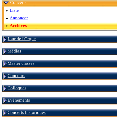
Concerts
Liste
Annoncer
Archives
Jour de l'Orgue
Médias
Master classes
Concours
Colloques
Evénements
Concerts historiques