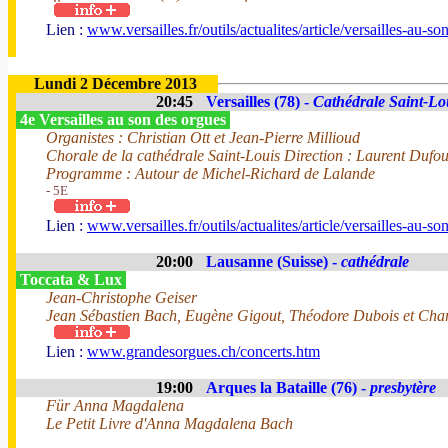
Lien :
www.versailles.fr/outils/actualites/article/versailles-au-s
Lundi 2 Décembre 2013
20:45
Versailles (78) -
Cathédrale Saint-Lo
4e Versailles au son des orgues
Organistes : Christian Ott et Jean-Pierre Millioud
Chorale de la cathédrale Saint-Louis Direction : Laurent Dufo
Programme : Autour de Michel-Richard de Lalande
- 5E
Lien :
www.versailles.fr/outils/actualites/article/versailles-au-s
20:00
Lausanne (Suisse) -
cathédrale
Toccata & Lux
Jean-Christophe Geiser
Jean Sébastien Bach, Eugène Gigout, Théodore Dubois et Char
Lien :
www.grandesorgues.ch/concerts.htm
19:00
Arques la Bataille (76) -
presbytère
Für Anna Magdalena
Le Petit Livre d'Anna Magdalena Bach