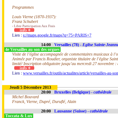
Programmes
Louis Vierne (1870-1937):
Franz Schubert
- Libre Participation Aux Frais
Lien :
s://maps.google.fr/maps?q=75+PARIS+7
14:00
Versailles (78) -
Eglise Sainte-Jeann
4e Versailles au son des orgues
Visite de l’église accompagnée de commentaires musicaux à l’org
Animée par Francis Roudier, organiste titulaire de l’église Sa
limité/ Inscription obligatoire jusqu’au mercredi 27 novembre : af
Lien :
www.versailles.fr/outils/actualites/article/versailles-au-s
Jeudi 5 Décembre 2013
20:00
Bruxelles (Belgique) -
cathédrale
Michel Bouvard
Franck, Vierne, Dupré, Duruflé, Alain
20:00
Lausanne (Suisse) -
cathédrale
Toccata & Lux