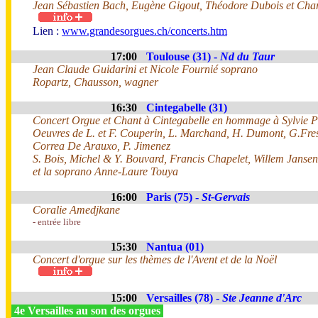
Jean Sébastien Bach, Eugène Gigout, Théodore Dubois et Char
Lien :
www.grandesorgues.ch/concerts.htm
17:00
Toulouse (31) -
Nd du Taur
Jean Claude Guidarini et Nicole Fournié soprano
Ropartz, Chausson, wagner
16:30
Cintegabelle (31)
Concert Orgue et Chant à Cintegabelle en hommage à Sylvie P
Oeuvres de L. et F. Couperin, L. Marchand, H. Dumont, G.Fres
Correa De Arauxo, P. Jimenez
S. Bois, Michel & Y. Bouvard, Francis Chapelet, Willem Jansen
et la soprano Anne-Laure Touya
16:00
Paris (75) -
St-Gervais
Coralie Amedjkane
- entrée libre
15:30
Nantua (01)
Concert d'orgue sur les thèmes de l'Avent et de la Noël
15:00
Versailles (78) -
Ste Jeanne d'Arc
4e Versailles au son des orgues