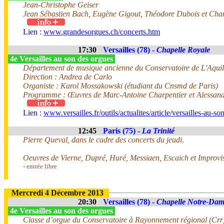
Jean-Christophe Geiser
Jean Sébastien Bach, Eugène Gigout, Théodore Dubois et Char
Lien :
www.grandesorgues.ch/concerts.htm
17:30
Versailles (78) -
Chapelle Royale
4e Versailles au son des orgues
Département de musique ancienne du Conservatoire de L'Aqui
Direction : Andrea de Carlo
Organiste : Karol Mossakowski (étudiant du Cnsmd de Paris)
Programme : Œuvres de Marc-Antoine Charpentier et Alessand
Lien :
www.versailles.fr/outils/actualites/article/versailles-au-s
12:45
Paris (75) -
La Trinité
Pierre Queval, dans le cadre des concerts du jeudi.
Oeuvres de Vierne, Dupré, Huré, Messiaen, Escaich et Improvi
- entrée libre
Mercredi 4 Décembre 2013
20:30
Versailles (78) -
Chapelle Notre-Dam
4e Versailles au son des orgues
Classe d’orgue du Conservatoire à Rayonnement régional (Crr)