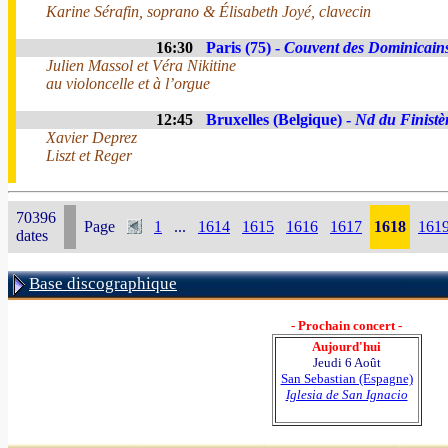
Karine Sérafin, soprano & Élisabeth Joyé, clavecin
16:30
Paris (75) -
Couvent des Dominicain
Julien Massol et Véra Nikitine
au violoncelle et à l’orgue
12:45
Bruxelles (Belgique) -
Nd du Finistè
Xavier Deprez
Liszt et Reger
70396
Page
1
...
1614
1615
1616
1617
1618
161
dates
Base discographique
- Prochain concert -
Aujourd'hui
Jeudi 6 Août
San Sebastian (Espagne)
Iglesia de San Ignacio