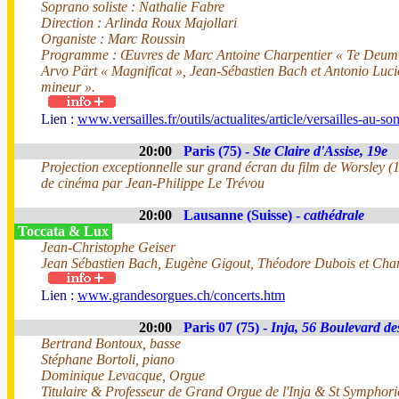
Soprano soliste : Nathalie Fabre
Direction : Arlinda Roux Majollari
Organiste : Marc Roussin
Programme : Œuvres de Marc Antoine Charpentier « Te Deum »
Arvo Pärt « Magnificat », Jean-Sébastien Bach et Antonio Luci
mineur ».
Lien :
www.versailles.fr/outils/actualites/article/versailles-au-s
20:00
Paris (75) -
Ste Claire d'Assise, 19e
Projection exceptionnelle sur grand écran du film de Worsley (
de cinéma par Jean-Philippe Le Trévou
20:00
Lausanne (Suisse) -
cathédrale
Toccata & Lux
Jean-Christophe Geiser
Jean Sébastien Bach, Eugène Gigout, Théodore Dubois et Char
Lien :
www.grandesorgues.ch/concerts.htm
20:00
Paris 07 (75) -
Inja, 56 Boulevard de
Bertrand Bontoux, basse
Stéphane Bortoli, piano
Dominique Levacque, Orgue
Titulaire & Professeur de Grand Orgue de l'Inja & St Symphorie