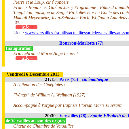
Pierre et le Loup, ciné concert
Francis Roudier et Gaétan Jarry Programme : Films d’animation
Templeton, musique de Sergei Prokofiev et « Le Conte des cont
Mikhail Meyerowitz, Jean-Sébastien Bach, Wolfgang Amadeus 
- 5E
Lien :
www.versailles.fr/outils/actualites/article/versailles-au-s
Bourron-Marlotte (77)
Inauguration
Eric Lebrun et Marie-Ange Leurent
Vendredi 6 Décembre 2013
21:15
Paris (75) -
cinémathèque
A l'attention des Cinéphiles !
”Wings” de William A. Wellman (1927)
Accompagné à l'orgue par Baptiste Florian Marle-Ouvrard
20:30
Versailles (78) -
Sainte-Elisabeth de
4e Versailles au son des orgues
Chœur de Chambre de Versailles