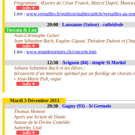
Programme : Œuvres de César Franck, Marcel Dupré, Maurice 
Lien :
www.versailles.fr/outils/actualites/article/versailles-au-s
20:00
Lausanne (Suisse) -
cathédrale
Toccata & Lux
Jean-Christophe Geiser
Jean Sébastien Bach, Eugène Gigout, Théodore Dubois et Char
Lien :
www.grandesorgues.ch/concerts.htm
12:30
Avignon (84) -
temple St Martial
Johann Sebastien Bach et ses élèves :
découverte d’un itinéraire spirituel par un florilège de chorals 
• Jean-Marie Puli, orgue
Mardi 3 Décembre 2013
20:30
Gagny (93) -
St Germain
Thomas Monnet
Après une lecture de Dante
Autour de la Divine Comédie
Aubertin, Liszt