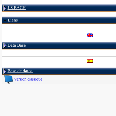
J S BACH
Liens
Data Base
Base de datos
Version classique