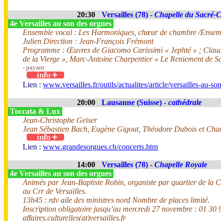
20:30
Versailles (78) -
Chapelle du Sacré-
4e Versailles au son des orgues
Ensemble vocal : Les Harmoniques, chœur de chambre /Ensembl
Julien Direction : Jean-François Frémont
Programme : Œuvres de Giacomo Carissimi « Jephté » ; Claudio
de la Vierge », Marc-Antoine Charpentier « Le Reniement de Sa
- payant
Lien :
www.versailles.fr/outils/actualites/article/versailles-au-s
20:00
Lausanne (Suisse) -
cathédrale
Toccata & Lux
Jean-Christophe Geiser
Jean Sébastien Bach, Eugène Gigout, Théodore Dubois et Char
Lien :
www.grandesorgues.ch/concerts.htm
14:00
Versailles (78) -
Chapelle Royale
4e Versailles au son des orgues
Animés par Jean-Baptiste Robin, organiste par quartier de la C
au Crr de Versailles.
13h45 : rdv aile des ministres nord Nombre de places limité.
Inscription obligatoire jusqu’au mercredi 27 novembre : 01 30 
affaires.culturelles(at)versailles.fr