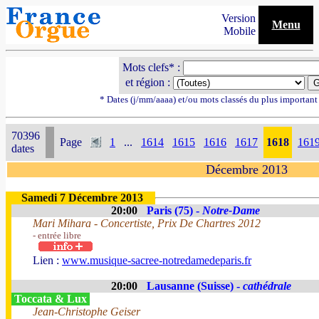
Version
Menu
Mobile
Mots clefs* :
et région :
* Dates (j/mm/aaaa) et/ou mots classés du plus importan
70396
Page
1
...
1614
1615
1616
1617
1618
161
dates
Décembre 2013
Samedi 7 Décembre 2013
20:00
Paris (75) -
Notre-Dame
Mari Mihara - Concertiste, Prix De Chartres 2012
- entrée libre
Lien :
www.musique-sacree-notredamedeparis.fr
20:00
Lausanne (Suisse) -
cathédrale
Toccata & Lux
Jean-Christophe Geiser