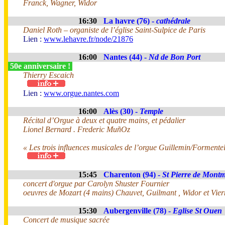
Franck, Wagner, Widor
16:30
La havre (76) -
cathédrale
Daniel Roth – organiste de l’église Saint-Sulpice de Paris
Lien :
www.lehavre.fr/node/21876
16:00
Nantes (44) -
Nd de Bon Port
50e anniversaire !
Thierry Escaich
Lien :
www.orgue.nantes.com
16:00
Alès (30) -
Temple
Récital d’Orgue à deux et quatre mains, et pédalier
Lionel Bernard . Frederic MuñOz
« Les trois influences musicales de l’orgue Guillemin/Formente
15:45
Charenton (94) -
St Pierre de Montm
concert d'orgue par Carolyn Shuster Fournier
oeuvres de Mozart (4 mains) Chauvet, Guilmant , Widor et Vier
15:30
Aubergenville (78) -
Eglise St Ouen
Concert de musique sacrée