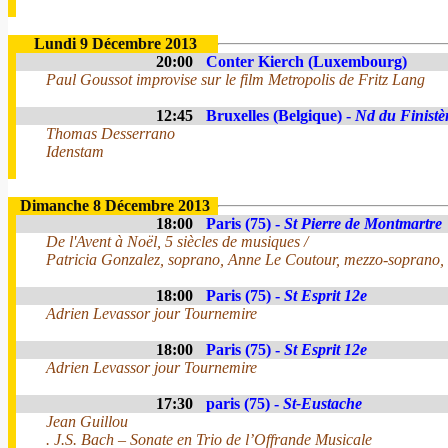
Lundi 9 Décembre 2013
20:00
Conter Kierch (Luxembourg)
Paul Goussot improvise sur le film Metropolis de Fritz Lang
12:45
Bruxelles (Belgique) -
Nd du Finistè
Thomas Desserrano
Idenstam
Dimanche 8 Décembre 2013
18:00
Paris (75) -
St Pierre de Montmartre
De l'Avent à Noël, 5 siècles de musiques /
Patricia Gonzalez, soprano, Anne Le Coutour, mezzo-soprano,
18:00
Paris (75) -
St Esprit 12e
Adrien Levassor jour Tournemire
18:00
Paris (75) -
St Esprit 12e
Adrien Levassor jour Tournemire
17:30
paris (75) -
St-Eustache
Jean Guillou
. J.S. Bach – Sonate en Trio de l’Offrande Musicale