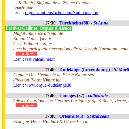
. J.S. Bach - Sinfonia de la 29ème Cantate
- entrée libre
Lien :
orgue-saint-eustache.com/Auditions.php
17:30
Turckheim (68) -
St Anne
Festival Callinet, Orgues d'Alsace
Muffat Influence allemande
Ronan Caillet | ténor
Cyril Pallaud | orgue
avec la participation exceptionnelle de Joseph Hartmann | cont
Lien :
festivalcallinet.fr
17:00
Dudelange (Luxembourg) -
St Mart
Cantate Ons Heemecht de Pierre Nimax sen.
direction Pierre Nimax jun.
Lien :
www.orgue-dudelange.lu
17:00
Limoges (87) -
cathédrale
Olivier Chardonnet & Georges Lartigau (orgue) Bach, Vierne, 
17:00
Orléans (45) -
St Marceau
François Henri Houbart & Oliver Perrin.