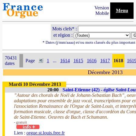
Version
Menu
Mobile
Mots clefs* :
et région :
* Dates (j/mm/aaaa) et/ou mots classés du plus importan
70431
Page
1
...
1614
1615
1616
1617
1618
161
dates
Décembre 2013
Mardi 10 Décembre 2013
20:00
Saint-Etienne (42) -
église Saint-Lou
”Autour des chorals de Noël de Johann-Sebastian Bach”, oeuvr
adaptations pour ensemble de jazz vocal, transcriptions pour 
l'association Renaissance de l'Orgue de Saint-Louis, et interprété
formation musicale, classe d'orgue, classe d'accordéon du Co
de Saint-Etienne. Oeuvres de Bach et Schumann.
- gratuit
Lien :
orgue.st.louis.free.fr