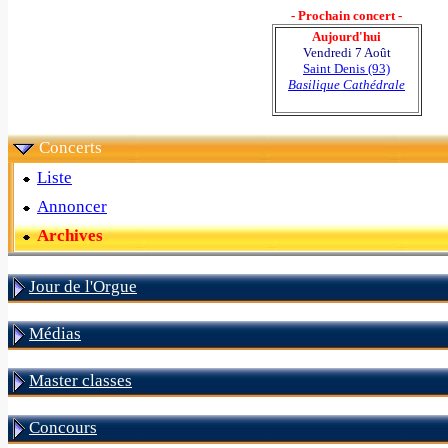
- Prochain concert -
Aujourd'hui
Vendredi 7 Août
Saint Denis (93)
Basilique Cathédrale
Concerts
Liste
Annoncer
Archives
Jour de l'Orgue
Médias
Master classes
Concours