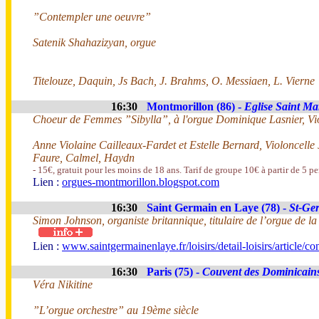
”Contempler une oeuvre”
Satenik Shahazizyan, orgue
Titelouze, Daquin, Js Bach, J. Brahms, O. Messiaen, L. Vierne
16:30
Montmorillon (86) -
Eglise Saint Mar
Choeur de Femmes ”Sibylla”, à l'orgue Dominique Lasnier, Vio
Anne Violaine Cailleaux-Fardet et Estelle Bernard, Violoncelle 
Faure, Calmel, Haydn
- 15€, gratuit pour les moins de 18 ans. Tarif de groupe 10€ à partir de 5 p
Lien :
orgues-montmorillon.blogspot.com
16:30
Saint Germain en Laye (78) -
St-Ge
Simon Johnson, organiste britannique, titulaire de l’orgue de l
Lien :
www.saintgermainenlaye.fr/loisirs/detail-loisirs/article/co
16:30
Paris (75) -
Couvent des Dominicain
Véra Nikitine
”L’orgue orchestre” au 19ème siècle