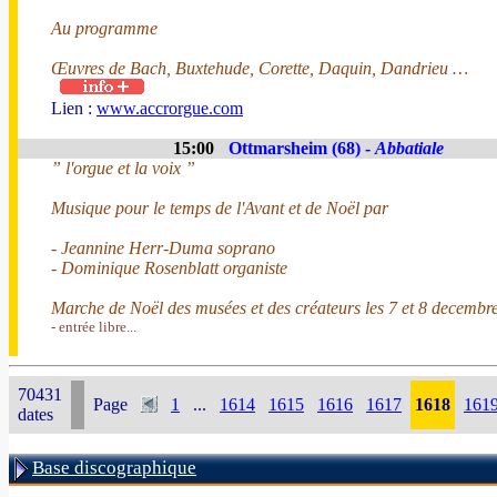
Au programme
Œuvres de Bach, Buxtehude, Corette, Daquin, Dandrieu …
Lien :
www.accrorgue.com
15:00
Ottmarsheim (68) -
Abbatiale
” l'orgue et la voix ”
Musique pour le temps de l'Avant et de Noël par
- Jeannine Herr-Duma soprano
- Dominique Rosenblatt organiste
Marche de Noël des musées et des créateurs les 7 et 8 decembre
- entrée libre...
70431
Page
1
...
1614
1615
1616
1617
1618
161
dates
Base discographique