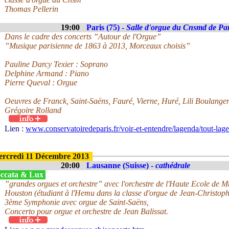
Thomas Pellerin
19:00
Paris (75) -
Salle d'orgue du Cnsmd de Par
Dans le cadre des concerts ”Autour de l'Orgue”
”Musique parisienne de 1863 à 2013, Morceaux choisis”
Pauline Darcy Texier : Soprano
Delphine Armand : Piano
Pierre Queval : Orgue
Oeuvres de Franck, Saint-Saëns, Fauré, Vierne, Huré, Lili Boulanger
Grégoire Rolland
Lien :
www.conservatoiredeparis.fr/voir-et-entendre/lagenda/tout-lage
rcredi 11 Décembre 2013
20:00
Lausanne (Suisse) -
cathédrale
ccata & Lux
”grandes orgues et orchestre” avec l'orchestre de l'Haute Ecole de
Houston (étudiant à l'Hemu dans la classe d'orgue de Jean-Christop
3ème Symphonie avec orgue de Saint-Saëns,
Concerto pour orgue et orchestre de Jean Balissat.