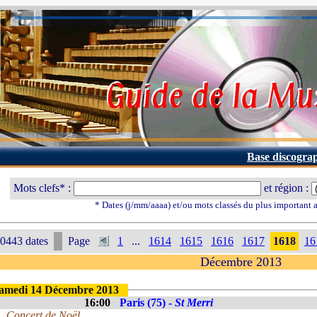
Base discogra
Mots clefs* :
et région :
* Dates (j/mm/aaaa) et/ou mots classés du plus important
0443 dates
Page
1
...
1614
1615
1616
1617
1618
16
Décembre 2013
amedi 14 Décembre 2013
16:00
Paris (75) -
St Merri
Concert de Noël