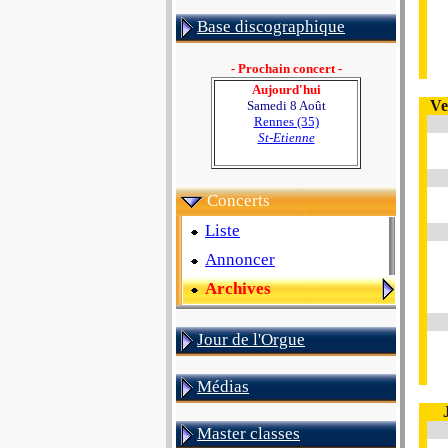
Base discographique
- Prochain concert -
Aujourd'hui
Ve
Samedi 8 Août
Rennes (35)
St-Etienne
Concerts
Liste
Annoncer
Archives
Jour de l'Orgue
Médias
Master classes