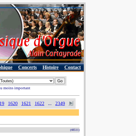
phique
Concerts
Histoire
Contact
 au moins important
19
1620
1621
1622
...
2349
(48511)