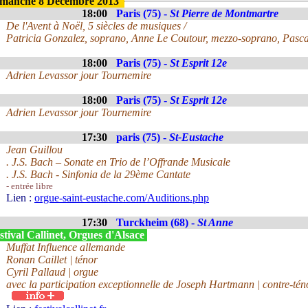
manche 8 Décembre 2013
18:00
Paris (75) -
St Pierre de Montmartre
De l'Avent à Noël, 5 siècles de musiques /
Patricia Gonzalez, soprano, Anne Le Coutour, mezzo-soprano, Pasca
18:00
Paris (75) -
St Esprit 12e
Adrien Levassor jour Tournemire
18:00
Paris (75) -
St Esprit 12e
Adrien Levassor jour Tournemire
17:30
paris (75) -
St-Eustache
Jean Guillou
. J.S. Bach – Sonate en Trio de l’Offrande Musicale
. J.S. Bach - Sinfonia de la 29ème Cantate
- entrée libre
Lien :
orgue-saint-eustache.com/Auditions.php
17:30
Turckheim (68) -
St Anne
tival Callinet, Orgues d'Alsace
Muffat Influence allemande
Ronan Caillet | ténor
Cyril Pallaud | orgue
avec la participation exceptionnelle de Joseph Hartmann | contre-tén