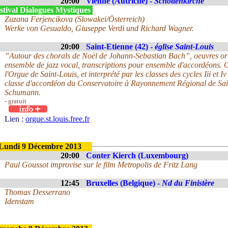
20:00
Vienne (Autriche) -
Schottenkirche
stival Dialogues Mystiques
Zuzana Ferjencikova (Slowakei/Österreich)
Werke von Gesualdo, Giuseppe Verdi und Richard Wagner.
20:00
Saint-Etienne (42) -
église Saint-Louis
”Autour des chorals de Noël de Johann-Sebastian Bach”, oeuvres ori
ensemble de jazz vocal, transcriptions pour ensemble d'accordéons. 
l'Orgue de Saint-Louis, et interprété par les classes des cycles Iii et 
classe d'accordéon du Conservatoire à Rayonnement Régional de Sai
Schumann.
- gratuit
Lien :
orgue.st.louis.free.fr
Lundi 9 Décembre 2013
20:00
Conter Kierch (Luxembourg)
Paul Goussot improvise sur le film Metropolis de Fritz Lang
12:45
Bruxelles (Belgique) -
Nd du Finistère
Thomas Desserrano
Idenstam