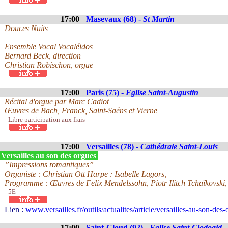
17:00
Masevaux (68) -
St Martin
Douces Nuits
Ensemble Vocal Vocaléidos
Bernard Beck, direction
Christian Robischon, orgue
17:00
Paris (75) -
Eglise Saint-Augustin
Récital d'orgue par Marc Cadiot
Œuvres de Bach, Franck, Saint-Saëns et Vierne
- Libre participation aux frais
17:00
Versailles (78) -
Cathédrale Saint-Louis
Versailles au son des orgues
”Impressions romantiques”
Organiste : Christian Ott Harpe : Isabelle Lagors,
Programme : Œuvres de Felix Mendelssohn, Piotr Ilitch Tchaïkovski
- 5E
Lien :
www.versailles.fr/outils/actualites/article/versailles-au-son-des
17:00
Saint-Cloud (92) -
Eglise Saint-Clodoald