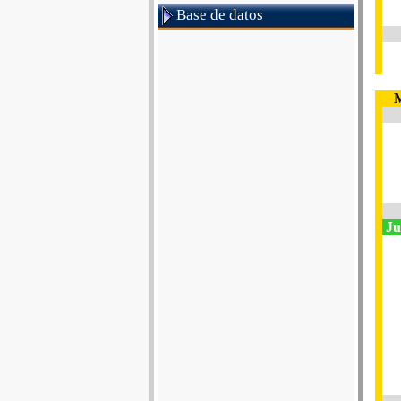
Base de datos
M
Jub