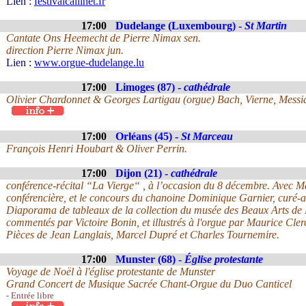
Lien :
festivalcallinet.fr
17:00
Dudelange (Luxembourg) -
St Martin
Cantate Ons Heemecht de Pierre Nimax sen.
direction Pierre Nimax jun.
Lien :
www.orgue-dudelange.lu
17:00
Limoges (87) -
cathédrale
Olivier Chardonnet & Georges Lartigau (orgue) Bach, Vierne, Messia
17:00
Orléans (45) -
St Marceau
François Henri Houbart & Oliver Perrin.
17:00
Dijon (21) -
cathédrale
conférence-récital “La Vierge“ , à l’occasion du 8 décembre. Avec Ma
conférencière, et le concours du chanoine Dominique Garnier, curé-ar
Diaporama de tableaux de la collection du musée des Beaux Arts de D
commentés par Victoire Bonin, et illustrés à l'orgue par Maurice Cler
Pièces de Jean Langlais, Marcel Dupré et Charles Tournemire.
17:00
Munster (68) -
Église protestante
Voyage de Noël à l'église protestante de Munster
Grand Concert de Musique Sacrée Chant-Orgue du Duo Canticel
- Entrée libre