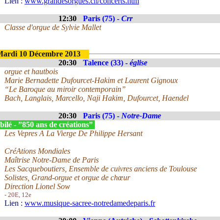
Lien :
www.grandesorgues.ch/concerts.htm
12:30
Paris (75) -
Crr
Classe d'orgue de Sylvie Mallet
ardi 10 Décembre 2013
20:30
Talence (33) -
église
orgue et hautbois
Marie Bernadette Dufourcet-Hakim et Laurent Gignoux
“Le Baroque au miroir contemporain”
Bach, Langlais, Marcello, Naji Hakim, Dufourcet, Haendel
20:30
Paris (75) -
Notre-Dame
ilé - ”850 ans de créations”
Les Vepres A La Vierge De Philippe Hersant
CréAtions Mondiales
Maîtrise Notre-Dame de Paris
Les Sacqueboutiers, Ensemble de cuivres anciens de Toulouse
Solistes, Grand-orgue et orgue de chœur
Direction Lionel Sow
- 20E, 12e
Lien :
www.musique-sacree-notredamedeparis.fr