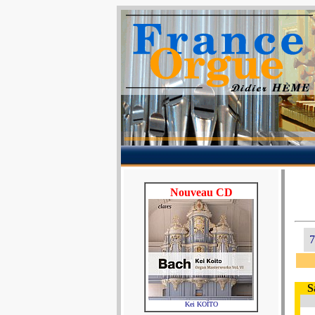
Nouveau CD
7
S
Kei KOÏTO