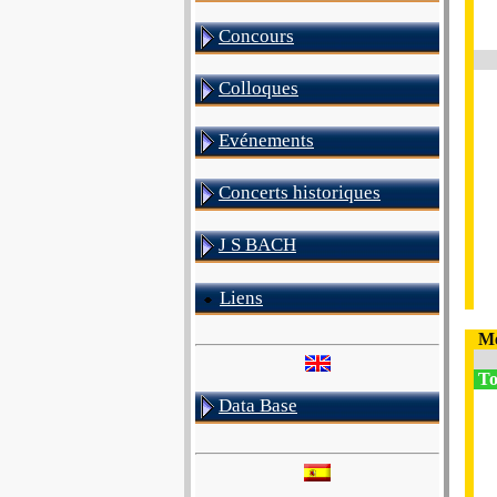
Concours
Colloques
Evénements
Concerts historiques
J S BACH
Liens
Me
To
Data Base