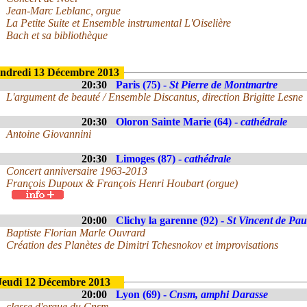
Jean-Marc Leblanc, orgue
La Petite Suite et Ensemble instrumental L'Oiselière
Bach et sa bibliothèque
ndredi 13 Décembre 2013
20:30
Paris (75) -
St Pierre de Montmartre
L'argument de beauté / Ensemble Discantus, direction Brigitte Lesne
20:30
Oloron Sainte Marie (64) -
cathédrale
Antoine Giovannini
20:30
Limoges (87) -
cathédrale
Concert anniversaire 1963-2013
François Dupoux & François Henri Houbart (orgue)
20:00
Clichy la garenne (92) -
St Vincent de Pau
Baptiste Florian Marle Ouvrard
Création des Planètes de Dimitri Tchesnokov et improvisations
Jeudi 12 Décembre 2013
20:00
Lyon (69) -
Cnsm, amphi Darasse
classe d'orgue du Cnsm