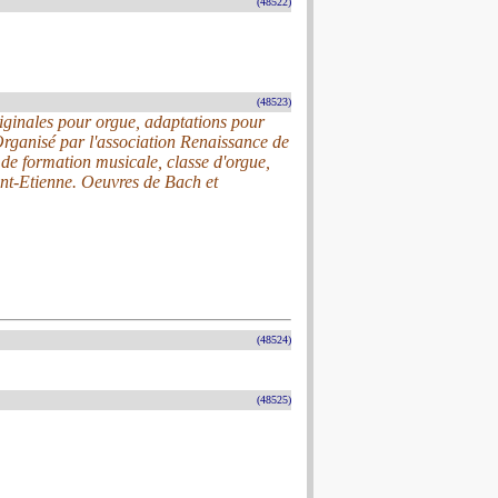
(48522)
(48523)
ginales pour orgue, adaptations pour
Organisé par l'association Renaissance de
Iv de formation musicale, classe d'orgue,
nt-Etienne. Oeuvres de Bach et
(48524)
(48525)