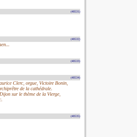
(48531)
(48532)
en...
(48533)
(48534)
urice Clerc, orgue, Victoire Bonin,
chiprêtre de la cathédrale.
ijon sur le thème de la Vierge,
c.
(48535)