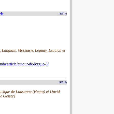
is
(48517)
, Langlais, Messiaen, Leguay, Escaich et
nda/article/autour-de-lorgue-5/
(48518)
 Musique de Lausanne (Hemu) et David
he Geiser)