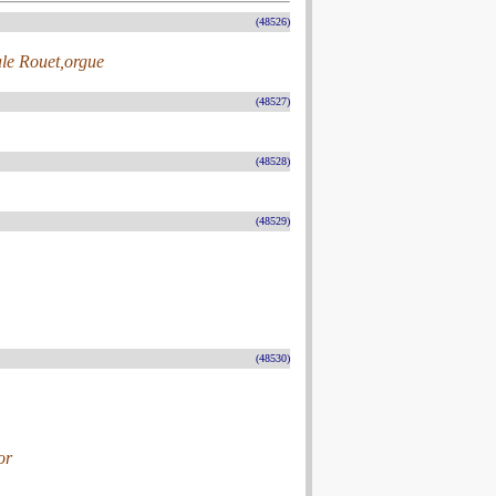
(48526)
le Rouet,orgue
(48527)
(48528)
(48529)
(48530)
or