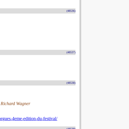
(48536)
(48537)
(48538)
, Richard Wagner
-orgues-4eme-edition-du-festival/
(48539)