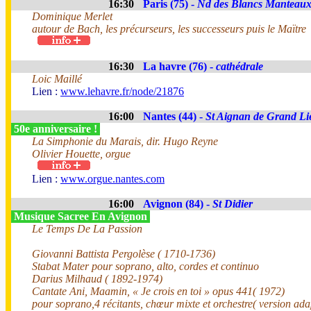
16:30
Paris (75) -
Nd des Blancs Manteau
Dominique Merlet
autour de Bach, les précurseurs, les successeurs puis le Maïtre
16:30
La havre (76) -
cathédrale
Loic Maillé
Lien :
www.lehavre.fr/node/21876
16:00
Nantes (44) -
St Aignan de Grand Li
50e anniversaire !
La Simphonie du Marais, dir. Hugo Reyne
Olivier Houette, orgue
Lien :
www.orgue.nantes.com
16:00
Avignon (84) -
St Didier
Musique Sacree En Avignon
Le Temps De La Passion
Giovanni Battista Pergolèse ( 1710-1736)
Stabat Mater pour soprano, alto, cordes et continuo
Darius Milhaud ( 1892-1974)
Cantate Ani, Maamin, « Je crois en toi » opus 441( 1972)
pour soprano,4 récitants, chœur mixte et orchestre( version adap