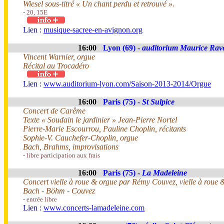
Wiesel sous-titré « Un chant perdu et retrouvé ».
- 20, 15E
Lien :
musique-sacree-en-avignon.org
16:00
Lyon (69) -
auditorium Maurice Rav
Vincent Warnier, orgue
Récital au Trocadéro
Lien :
www.auditorium-lyon.com/Saison-2013-2014/Orgue
16:00
Paris (75) -
St Sulpice
Concert de Carême
Texte « Soudain le jardinier » Jean-Pierre Nortel
Pierre-Marie Escourrou, Pauline Choplin, récitants
Sophie-V. Cauchefer-Choplin, orgue
Bach, Brahms, improvisations
- libre participation aux frais
16:00
Paris (75) -
La Madeleine
Concert vielle à roue & orgue par Rémy Couvez, vielle à roue
Bach - Böhm - Couvez
- entrée libre
Lien :
www.concerts-lamadeleine.com