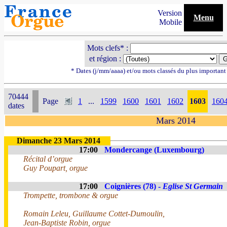
Version
Menu
Mobile
Mots clefs* :
et région :
* Dates (j/mm/aaaa) et/ou mots classés du plus importan
70444
Page
1
...
1599
1600
1601
1602
1603
160
dates
Mars 2014
Dimanche 23 Mars 2014
17:00
Mondercange (Luxembourg)
Récital d’orgue
Guy Poupart, orgue
17:00
Coignières (78) -
Eglise St Germain
Trompette, trombone & orgue
Romain Leleu, Guillaume Cottet-Dumoulin,
Jean-Baptiste Robin, orgue