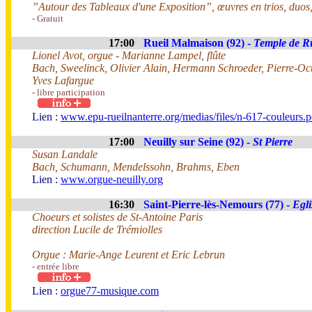
”Autour des Tableaux d'une Exposition”, œuvres en trios, duos,
- Gratuit
17:00
Rueil Malmaison (92) -
Temple de Ru
Lionel Avot, orgue - Marianne Lampel, flûte
Bach, Sweelinck, Olivier Alain, Hermann Schroeder, Pierre-O
Yves Lafargue
- libre participation
Lien :
www.epu-rueilnanterre.org/medias/files/n-617-couleurs.p
17:00
Neuilly sur Seine (92) -
St Pierre
Susan Landale
Bach, Schumann, Mendelssohn, Brahms, Eben
Lien :
www.orgue-neuilly.org
16:30
Saint-Pierre-lès-Nemours (77) -
Egli
Choeurs et solistes de St-Antoine Paris
direction Lucile de Trémiolles
Orgue : Marie-Ange Leurent et Eric Lebrun
- entrée libre
Lien :
orgue77-musique.com