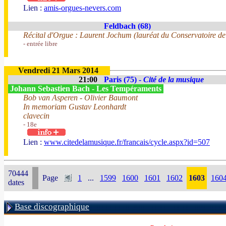
Lien :
amis-orgues-nevers.com
Feldbach (68)
Récital d'Orgue : Laurent Jochum (lauréat du Conservatoire d
- entrée libre
Vendredi 21 Mars 2014
21:00
Paris (75) -
Cité de la musique
Johann Sebastien Bach - Les Tempéraments
Bob van Asperen - Olivier Baumont
In memoriam Gustav Leonhardt
clavecin
- 18e
Lien :
www.citedelamusique.fr/francais/cycle.aspx?id=507
70444
Page
1
...
1599
1600
1601
1602
1603
160
dates
Base discographique