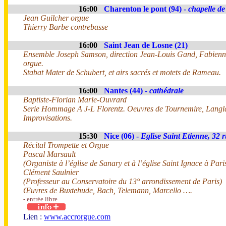
16:00
Charenton le pont (94) -
chapelle d
Jean Guilcher orgue
Thierry Barbe contrebasse
16:00
Saint Jean de Losne (21)
Ensemble Joseph Samson, direction Jean-Louis Gand, Fabien
orgue.
Stabat Mater de Schubert, et airs sacrés et motets de Rameau.
16:00
Nantes (44) -
cathédrale
Baptiste-Florian Marle-Ouvrard
Serie Hommage A J-L Florentz. Oeuvres de Tournemire, Langla
Improvisations.
15:30
Nice (06) -
Eglise Saint Etienne, 32 
Récital Trompette et Orgue
Pascal Marsault
(Organiste à l’église de Sanary et à l’église Saint Ignace à Par
Clément Saulnier
(Professeur au Conservatoire du 13° arrondissement de Paris)
Œuvres de Buxtehude, Bach, Telemann, Marcello ….
- entrée libre
Lien :
www.accrorgue.com