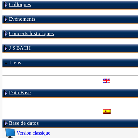
Colloques
Evénements
Concerts historiques
J S BACH
Liens
Data Base
Base de datos
Version classique