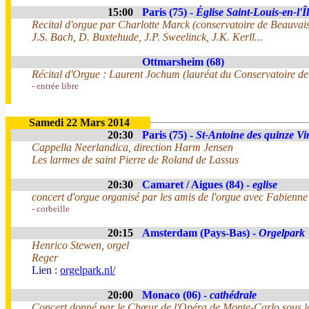
15:00
Paris (75) -
Église Saint-Louis-en-l'Î
Recital d'orgue par Charlotte Marck (conservatoire de Beauvai
J.S. Bach, D. Buxtehude, J.P. Sweelinck, J.K. Kerll...
Ottmarsheim (68)
Récital d'Orgue : Laurent Jochum (lauréat du Conservatoire d
- entrée libre
Samedi 22 Mars 2014
20:30
Paris (75) -
St-Antoine des quinze Vi
Cappella Neerlandica, direction Harm Jensen
Les larmes de saint Pierre de Roland de Lassus
20:30
Camaret / Aigues (84) -
eglise
concert d'orgue organisé par les amis de l'orgue avec Fabienn
- corbeille
20:15
Amsterdam (Pays-Bas) -
Orgelpark
Henrico Stewen, orgel
Reger
Lien :
orgelpark.nl/
20:00
Monaco (06) -
cathédrale
Concert donné par le Chœur de l'Opéra de Monte-Carlo sous la 