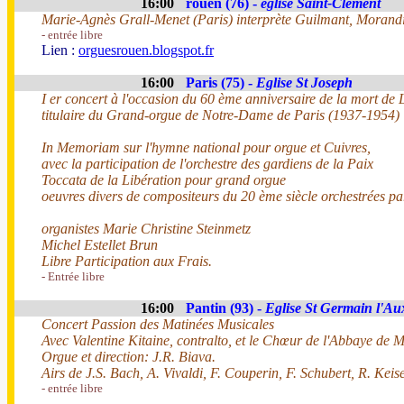
16:00
rouen (76) -
église Saint-Clément
Marie-Agnès Grall-Menet (Paris) interprète Guilmant, Morandi,
- entrée libre
Lien :
orguesrouen.blogspot.fr
16:00
Paris (75) -
Eglise St Joseph
I er concert à l'occasion du 60 ème anniversaire de la mort de
titulaire du Grand-orgue de Notre-Dame de Paris (1937-1954)
In Memoriam sur l'hymne national pour orgue et Cuivres,
avec la participation de l'orchestre des gardiens de la Paix
Toccata de la Libération pour grand orgue
oeuvres divers de compositeurs du 20 ème siècle orchestrées pa
organistes Marie Christine Steinmetz
Michel Estellet Brun
Libre Participation aux Frais.
- Entrée libre
16:00
Pantin (93) -
Eglise St Germain l'Au
Concert Passion des Matinées Musicales
Avec Valentine Kitaine, contralto, et le Chœur de l'Abbaye de 
Orgue et direction: J.R. Biava.
Airs de J.S. Bach, A. Vivaldi, F. Couperin, F. Schubert, R. Keise
- entrée libre