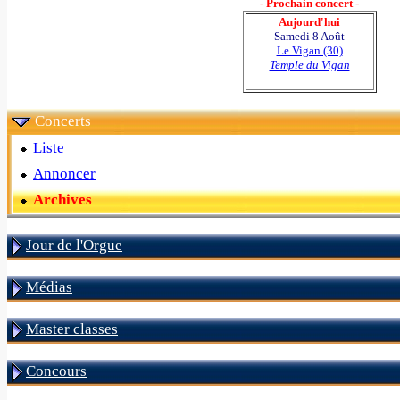
- Prochain concert -
Aujourd'hui
Samedi 8 Août
Le Vigan (30)
Temple du Vigan
Concerts
Liste
Annoncer
Archives
Jour de l'Orgue
Médias
Master classes
Concours