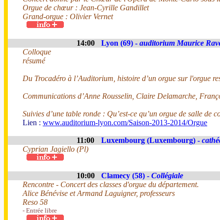
Orgue de chœur : Jean-Cyrille Gandillet
Grand-orgue : Olivier Vernet
14:00
Lyon (69) -
auditorium Maurice Rav
Colloque
résumé
Du Trocadéro à l’Auditorium, histoire d’un orgue sur l'orgue r
Communications d’Anne Rousselin, Claire Delamarche, Françoi
Suivies d’une table ronde : Qu’est-ce qu’un orgue de salle de c
Lien :
www.auditorium-lyon.com/Saison-2013-2014/Orgue
11:00
Luxembourg (Luxembourg) -
cathé
Cyprian Jagiello (Pl)
10:00
Clamecy (58) -
Collégiale
Rencontre - Concert des classes d'orgue du département.
Alice Bénévise et Armand Laguigner, professeurs
Reso 58
- Entrée libre